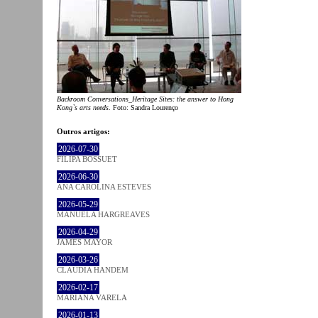
Backroom Conversations_Heritage Sites: the answer to Hong
Kong`s arts needs
. Foto: Sandra Lourenço
Outros artigos:
2026-07-30
FILIPA BOSSUET
2026-06-30
ANA CAROLINA ESTEVES
2026-05-29
MANUELA HARGREAVES
2026-04-29
JAMES MAYOR
2026-03-26
CLÁUDIA HANDEM
2026-02-17
MARIANA VARELA
2026-01-13