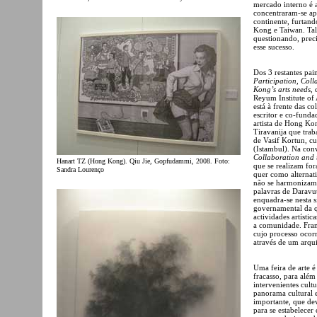
mercado interno é a
concentraram-se ap
continente, furtand
Kong e Taiwan. Tal 
questionando, prec
esse sucesso.
Dos 3 restantes pai
Participation, Col
Kong’s arts needs
,
Reyum Institute of
está à frente das 
escritor e co-fun
artista de Hong Kon
Tiravanija que tra
de Vasif Kortun, c
(Istambul). Na con
Collaboration and 
Hanart TZ (Hong Kong). Qiu Jie, Gopfudammi, 2008. Foto:
que se realizam fo
Sandra Lourenço
quer como alternati
não se harmonizam 
palavras de Daravu
enquadra-se nesta si
governamental da qu
actividades artísti
a comunidade. Fran
cujo processo ocorr
através de um arq
Uma feira de arte é
fracasso, para além
intervenientes cult
panorama cultural e
importante, que de
para se estabelecer 