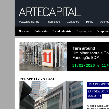
Magazine de Arte
Publicidade
Contactos
Home
Agenda-
Notícias
Entrevista
Estado da Arte
Exposições
Perspetiv
PERSPETIVA ATUAL
UMA PERSPECT
SANDRA LOUR
2009-06-11
O Hong Kong Conven
realizou a cerimóni