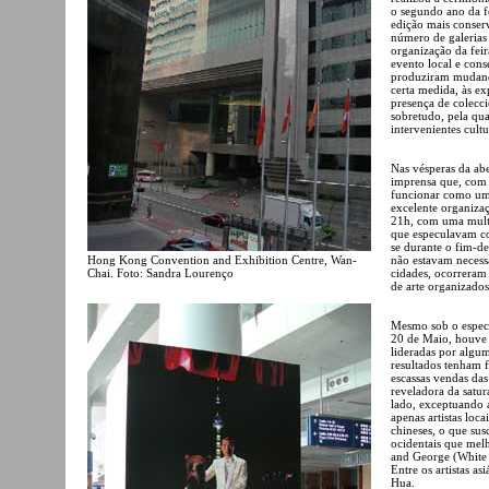
o segundo ano da f
edição mais conser
número de galerias
organização da feir
evento local e con
produziram mudança
certa medida, às ex
presença de colecc
sobretudo, pela qua
intervenientes cult
Nas vésperas da ab
imprensa que, com 
funcionar como um 
excelente organizaç
21h, com uma multid
que especulavam co
se durante o fim-de
Hong Kong Convention and Exhibition Centre, Wan-
não estavam necess
Chai. Foto: Sandra Lourenço
cidades, ocorreram 
de arte organizados
Mesmo sob o espect
20 de Maio, houve 
lideradas por algu
resultados tenham f
escassas vendas das
reveladora da satur
lado, exceptuando 
apenas artistas loc
chineses, o que sus
ocidentais que mel
and George (White 
Entre os artistas a
Hua.