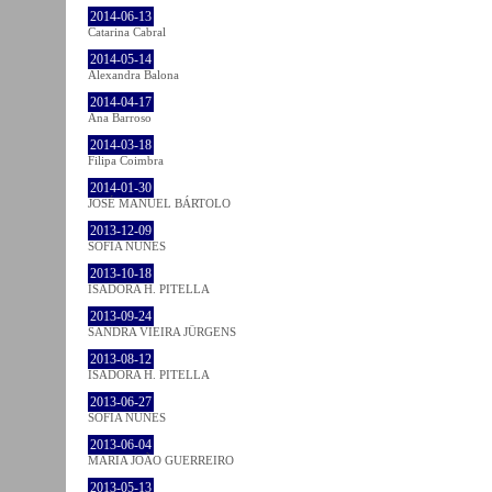
2014-06-13
Catarina Cabral
2014-05-14
Alexandra Balona
2014-04-17
Ana Barroso
2014-03-18
Filipa Coimbra
2014-01-30
JOSÉ MANUEL BÁRTOLO
2013-12-09
SOFIA NUNES
2013-10-18
ISADORA H. PITELLA
2013-09-24
SANDRA VIEIRA JÜRGENS
2013-08-12
ISADORA H. PITELLA
2013-06-27
SOFIA NUNES
2013-06-04
MARIA JOÃO GUERREIRO
2013-05-13