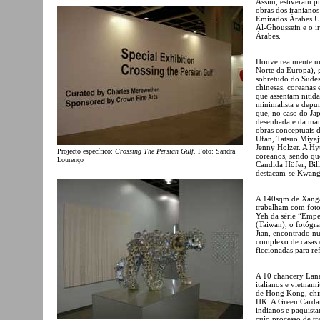
Assim, estiveram pr
obras dos iraniano
Emirados Árabes Uni
Al-Ghoussein e o 
Árabes.
Houve realmente um
Norte da Europa), g
sobretudo do Sudest
chinesas, coreanas 
que assentam nitida
minimalista e depu
que, no caso do Ja
desenhada e da ma
obras conceptuais d
Ufan, Tatsuo Miyaj
Jenny Holzer. A Hy
Projecto específico:
Crossing The Persian Gulf
. Foto: Sandra
coreanos, sendo qu
Lourenço
Candida Höfer, Bill
destacam-se Kwang
A 140sqm de Xangai
trabalham com foto
Yeh da série “Emper
(Taiwan), o fotógr
Jian, encontrado nu
complexo de casas e
ficcionadas para re
A 10 chancery Lane
italianos e vietnam
de Hong Kong, chine
HK. A Green Cardam
indianos e paquista
cujo processo de tr