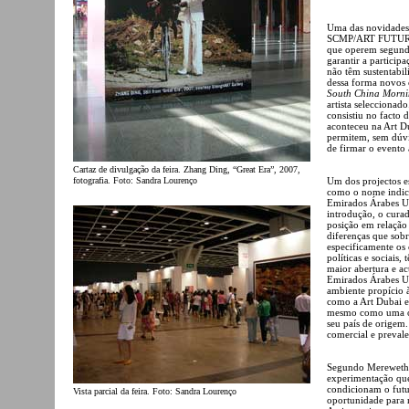
Uma das novidades 
SCMP/ART FUTURES,
que operem segund
garantir a particip
não têm sustentabil
dessa forma novos 
South China Morni
artista seleccionad
consistiu no facto
aconteceu na Art Du
permitem, sem dúvi
de firmar o evento a
Cartaz de divulgação da feira. Zhang Ding, “Great Era”, 2007,
fotografia. Foto: Sandra Lourenço
Um dos projectos es
como o nome indica
Emirados Árabes Un
introdução, o cura
posição em relação
diferenças que sob
especificamente os 
políticas e sociais
maior abertura e ac
Emirados Árabes U
ambiente propício à
como a Art Dubai e 
mesmo como uma opç
seu país de origem.
comercial e prevale
Segundo Merewether
experimentação que 
condicionam o futu
Vista parcial da feira. Foto: Sandra Lourenço
oportunidade para 