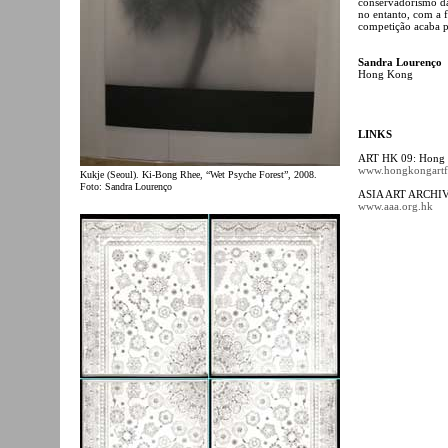
conservadorismo da 
no entanto, com a 
competição acaba p
Sandra Lourenço
Hong Kong
LINKS
ART HK 09: Hong K
www.hongkongartf
Kukje (Seoul). Ki-Bong Rhee, “Wet Psyche Forest”, 2008.
Foto: Sandra Lourenço
ASIA ART ARCHIV
www.aaa.org.hk