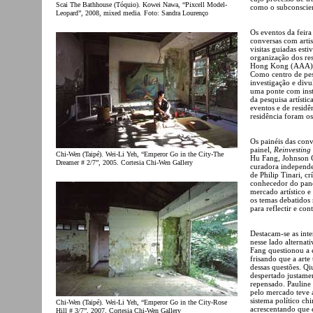
Scai The Bathhouse (Tóquio). Kowei Nawa, “Pixcell Model-
como o subconscient
Leopard”, 2008, mixed media. Foto: Sandra Lourenço
Os eventos da feira
conversas com artist
visitas guiadas est
organização dos res
Hong Kong (AAA), u
Como centro de pes
investigação e div
uma ponte com insti
da pesquisa artísti
eventos e de residên
residência foram o
Os painéis das con
painel,
Reinvesting
Chi-Wen (Taipé). Wei-Li Yeh, “Emperor Go in the City-The
Hu Fang, Johnson C
Dreamer # 2/7”, 2005. Cortesia Chi-Wen Gallery
curadora independe
de Philip Tinari, c
conhecedor do panor
mercado artístico e
os temas debatidos
para reflectir e co
Destacam-se as int
nesse lado alternat
Fang questionou a e
frisando que a arte
dessas questões. Q
despertado justame
repensado. Pauline
pelo mercado teve 
sistema político ch
Chi-Wen (Taipé). Wei-Li Yeh, “Emperor Go in the City-Rose
acrescentando que 
Hill # 3/7”, 2007. Cortesia Chi-Wen Gallery