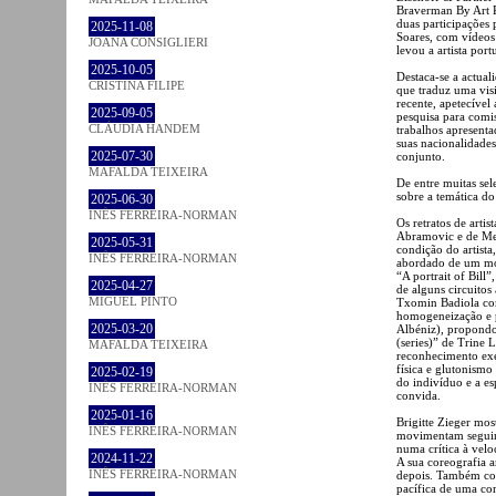
Braverman By Art Pr
duas participações
2025-11-08
Soares, com vídeos 
JOANA CONSIGLIERI
levou a artista por
2025-10-05
Destaca-se a actual
CRISTINA FILIPE
que traduz uma vis
recente, apetecíve
2025-09-05
pesquisa para comis
CLÁUDIA HANDEM
trabalhos apresenta
suas nacionalidades
2025-07-30
conjunto.
MAFALDA TEIXEIRA
De entre muitas sel
sobre a temática do
2025-06-30
INÊS FERREIRA-NORMAN
Os retratos de artis
Abramovic e de Meg
2025-05-31
condição do artista
INÊS FERREIRA-NORMAN
abordado de um mod
“A portrait of Bil
2025-04-27
de alguns circuitos
MIGUEL PINTO
Txomin Badiola com
homogeneização e p
2025-03-20
Albéniz), propondo 
(series)” de Trine 
MAFALDA TEIXEIRA
reconhecimento exec
física e glutonism
2025-02-19
do indivíduo e a e
INÊS FERREIRA-NORMAN
convida.
2025-01-16
Brigitte Zieger mos
INÊS FERREIRA-NORMAN
movimentam seguind
numa crítica à velo
2024-11-22
A sua coreografia a
INÊS FERREIRA-NORMAN
depois. Também com
pacífica de uma co