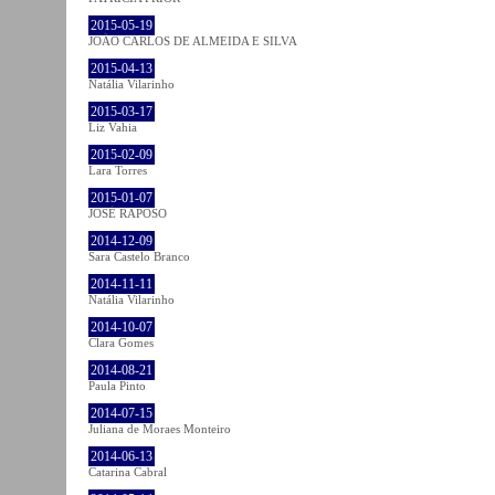
2015-05-19
JOÃO CARLOS DE ALMEIDA E SILVA
2015-04-13
Natália Vilarinho
2015-03-17
Liz Vahia
2015-02-09
Lara Torres
2015-01-07
JOSÉ RAPOSO
2014-12-09
Sara Castelo Branco
2014-11-11
Natália Vilarinho
2014-10-07
Clara Gomes
2014-08-21
Paula Pinto
2014-07-15
Juliana de Moraes Monteiro
2014-06-13
Catarina Cabral