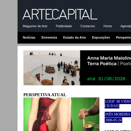
Magazine de Arte
Publicidade
Contactos
Home
Agenda-
Notícias
Entrevista
Estado da Arte
Exposições
Perspetiv
PERSPETIVA ATUAL
LOOP ´06 VIDE
CIUDAD
INÊS MOREIRA
2006-05-24