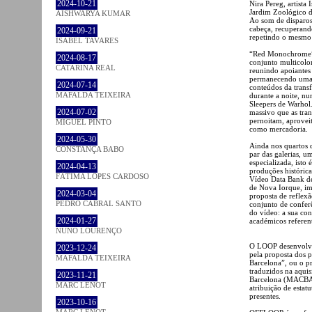
2024-10-21
Nira Pereg, artista
Jardim Zoológico d
AISHWARYA KUMAR
Ao som de disparos
cabeça, recuperand
2024-09-21
repetindo o mesmo
ISABEL TAVARES
“Red Monochrome” 
2024-08-17
conjunto multicolor
CATARINA REAL
reunindo apoiantes
permanecendo uma a
2024-07-14
conteúdos da trans
MAFALDA TEIXEIRA
durante a noite, n
Sleepers de Warhol
2024-07-02
massivo que as tra
pernoitam, aprovei
MIGUEL PINTO
como mercadoria.
2024-05-30
Ainda nos quartos 
CONSTANÇA BABO
par das galerias, u
especializada, isto 
2024-04-13
produções histórica
FÁTIMA LOPES CARDOSO
Vídeo Data Bank de
de Nova Iorque, im
2024-03-04
proposta de reflex
PEDRO CABRAL SANTO
conjunto de conferê
do vídeo: a sua co
2024-01-27
académicos referente
NUNO LOURENÇO
O LOOP desenvolve 
2023-12-24
pela proposta dos p
MAFALDA TEIXEIRA
Barcelona”, ou o p
traduzidos na aqui
2023-11-21
Barcelona (MACBA),
MARC LENOT
atribuição de estat
presentes.
2023-10-16
MARC LENOT