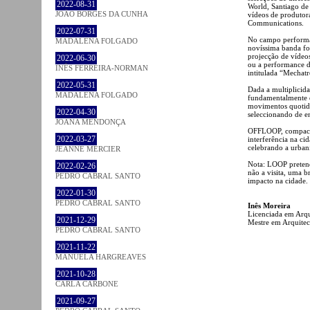
2022-08-31
World, Santiago de
JOÃO BORGES DA CUNHA
vídeos de produtor
Communications.
2022-07-31
No campo performati
MADALENA FOLGADO
novíssima banda fo
projecção de vídeos
2022-06-30
ou a performance do
INÊS FERREIRA-NORMAN
intitulada “Mechat
2022-05-31
Dada a multiplicida
MADALENA FOLGADO
fundamentalmente di
movimentos quotidi
2022-04-30
seleccionando de en
JOANA MENDONÇA
OFFLOOP, compacta
2022-03-27
interferência na c
celebrando a urban
JEANNE MERCIER
Nota: LOOP pretend
2022-02-26
não a visita, uma br
PEDRO CABRAL SANTO
impacto na cidade.
2022-01-30
PEDRO CABRAL SANTO
Inês Moreira
Licenciada em Arqu
2021-12-29
Mestre em Arquitec
PEDRO CABRAL SANTO
2021-11-22
MANUELA HARGREAVES
2021-10-28
CARLA CARBONE
2021-09-27