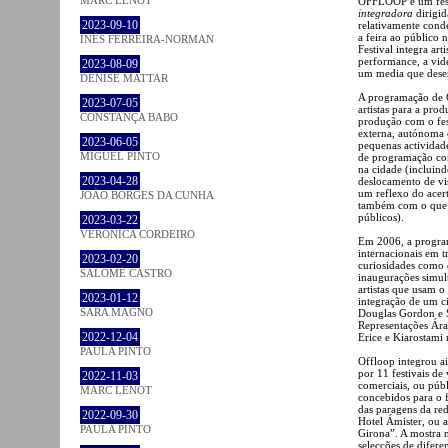
OFFLOOP é um fest
integradora
dirigid
2023-09-10
relativamente conde
a feira ao público 
INÊS FERREIRA-NORMAN
Festival integra ar
performance, a vid
2023-08-09
um media que desem
DENISE MATTAR
A programação de O
2023-07-05
artistas para a pro
CONSTANÇA BABO
produção com o fes
externa, autónoma 
2023-06-05
pequenas actividade
MIGUEL PINTO
de programação con
na cidade (incluind
2023-04-28
deslocamento de vi
um reflexo do acert
JOÃO BORGES DA CUNHA
também com o que B
públicos).
2023-03-22
VERONICA CORDEIRO
Em 2006, a programa
internacionais em t
2023-02-20
curiosidades como
SALOMÉ CASTRO
inaugurações simult
artistas que usam o
2023-01-12
integração de um ci
SARA MAGNO
Douglas Gordon e S
Representações Ára
2022-12-04
Erice e Kiarostami
PAULA PINTO
Offloop integrou a
por 11 festivais de
2022-11-03
comerciais, ou púb
MARC LENOT
concebidos para o f
das paragens da red
2022-09-30
Hotel Ámister, ou a
PAULA PINTO
Girona”. A mostra 
selecções de difere