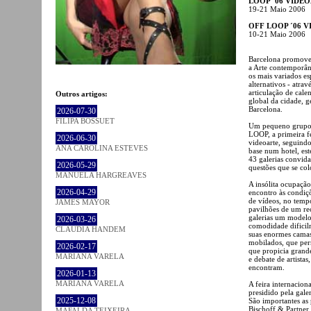
LOOP ´06 VIDEO
19-21 Maio 2006
OFF LOOP ´06 
10-21 Maio 2006
Barcelona promove
a Arte contemporâne
os mais variados esp
alternativos - atra
articulação de cale
Outros artigos:
global da cidade, 
Barcelona.
2026-07-30
FILIPA BOSSUET
Um pequeno grupo d
LOOP, a primeira fe
2026-06-30
videoarte, seguind
ANA CAROLINA ESTEVES
base num hotel, est
43 galerias convida
2026-05-29
questões que se col
MANUELA HARGREAVES
A insólita ocupação
2026-04-29
encontro às condiç
de vídeos, no temp
JAMES MAYOR
pavilhões de um rec
galerias um modelo
2026-03-26
comodidade dificil
CLÁUDIA HANDEM
suas enormes camas
mobilados, que per
2026-02-17
que propicia grande
MARIANA VARELA
e debate de artistas
encontram.
2026-01-13
MARIANA VARELA
A feira internacion
presidido pela gale
2025-12-08
São importantes as
Bischoff & Partner 
MAFALDA TEIXEIRA