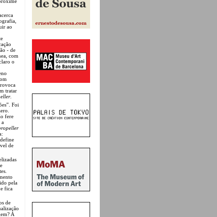
aproxime
acerca
ografia,
uir ao
te
cação
ão - de
nea, com
claro o
eno
com
provoca
m tratar
eller
.
es”. Foi
zero.
o fere
 a
propeller
a:
 define
vel de
elizadas
me
tes.
amento
ido pela
e fica
os de
alização
agem? A