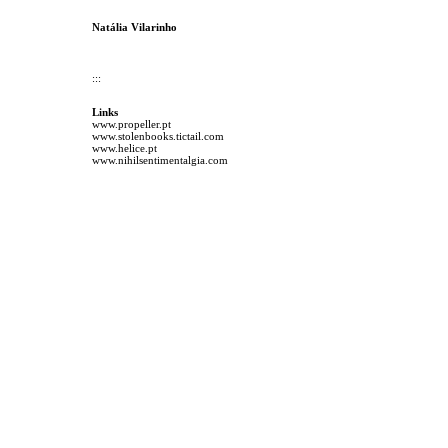
Natália Vilarinho
:::
Links
www.propeller.pt
www.stolenbooks.tictail.com
www.helice.pt
www.nihilsentimentalgia.com