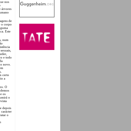
que nos
e
 árvores
 humano
magens de
e o corpo
alguma
ca. Este
as, num
ão
istência
 sexuais,
tler,
co e todo
da
 o novo.
gem
s,
m certo
io a
ro. O
Podemos
 e os
sumirá o
vista
 e depois
 carácter
ratar o
m