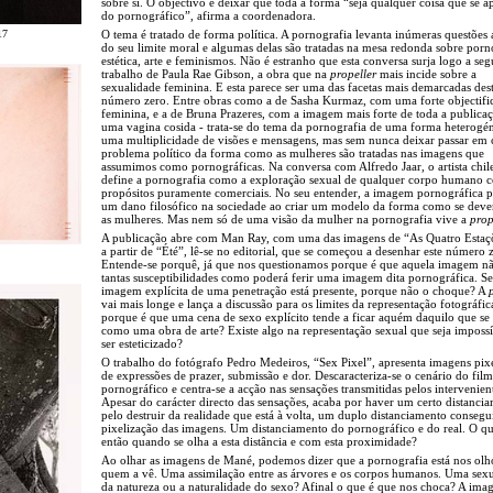
sobre si. O objectivo é deixar que toda a forma “seja qualquer coisa que se 
do pornográfico”, afirma a coordenadora.
O tema é tratado de forma política. A pornografia levanta inúmeras questões 
17
do seu limite moral e algumas delas são tratadas na mesa redonda sobre porn
estética, arte e feminismos. Não é estranho que esta conversa surja logo a seg
trabalho de Paula Rae Gibson, a obra que na
propeller
mais incide sobre a
sexualidade feminina. E esta parece ser uma das facetas mais demarcadas des
número zero. Entre obras como a de Sasha Kurmaz, com uma forte objectifi
feminina, e a de Bruna Prazeres, com a imagem mais forte de toda a publicaç
uma vagina cosida - trata-se do tema da pornografia de uma forma heterogé
uma multiplicidade de visões e mensagens, mas sem nunca deixar passar em 
problema político da forma como as mulheres são tratadas nas imagens que
assumimos como pornográficas. Na conversa com Alfredo Jaar, o artista chil
define a pornografia como a exploração sexual de qualquer corpo humano 
propósitos puramente comerciais. No seu entender, a imagem pornográfica 
um dano filosófico na sociedade ao criar um modelo da forma como se deve
as mulheres. Mas nem só de uma visão da mulher na pornografia vive a
prop
A publicação abre com Man Ray, com uma das imagens de “As Quatro Estaçõ
a partir de “Été”, lê-se no editorial, que se começou a desenhar este número 
Entende-se porquê, já que nos questionamos porque é que aquela imagem nã
tantas susceptibilidades como poderá ferir uma imagem dita pornográfica. Se
imagem explícita de uma penetração está presente, porque não o choque? A
vai mais longe e lança a discussão para os limites da representação fotográfic
porque é que uma cena de sexo explícito tende a ficar aquém daquilo que se
como uma obra de arte? Existe algo na representação sexual que seja impossí
ser esteticizado?
O trabalho do fotógrafo Pedro Medeiros, “Sex Pixel”, apresenta imagens pix
de expressões de prazer, submissão e dor. Descaracteriza-se o cenário do fil
pornográfico e centra-se a acção nas sensações transmitidas pelos intervenien
Apesar do carácter directo das sensações, acaba por haver um certo distanci
pelo destruir da realidade que está à volta, um duplo distanciamento consegu
pixelização das imagens. Um distanciamento do pornográfico e do real. O qu
então quando se olha a esta distância e com esta proximidade?
Ao olhar as imagens de Mané, podemos dizer que a pornografia está nos olh
quem a vê. Uma assimilação entre as árvores e os corpos humanos. Uma sexu
da natureza ou a naturalidade do sexo? Afinal o que é que nos choca? A im