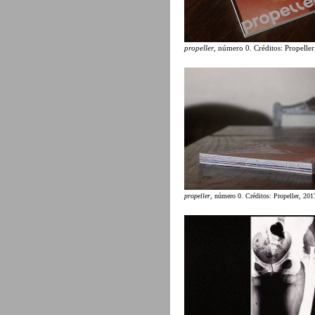
propeller
, número 0. Créditos: Propelle
propeller
, número 0. Créditos: Propeller, 201