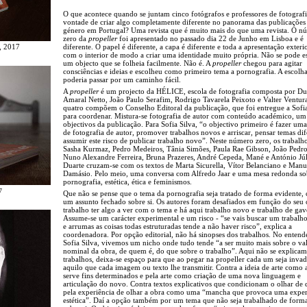
O que acontece quando se juntam cinco fotógrafos e professores de fotograf
vontade de criar algo completamente diferente no panorama das publicações
género em Portugal? Uma revista que é muito mais do que uma revista. O n
zero da
propeller
foi apresentado no passado dia 22 de Junho em Lisboa e é
r, 2017
diferente. O papel é diferente, a capa é diferente e toda a apresentação exteri
com o interior de modo a criar uma identidade muito própria. Não se pode e
um objecto que se folheia facilmente. Não é. A
propeller
chegou para agitar
consciências e ideias e escolheu como primeiro tema a pornografia. A escolh
poderia passar por um caminho fácil.
A
propeller
é um projecto da HÉLICE, escola de fotografia composta por Du
Amaral Netto, João Paulo Serafim, Rodrigo Tavarela Peixoto e Valter Ventur
quatro compõem o Conselho Editoral da publicação, que foi entregue a Sofia
para coordenar. Mistura-se fotografia de autor com conteúdo académico, um
objectivos da publicação. Para Sofia Silva, “o objectivo primeiro é fazer uma
de fotografia de autor, promover trabalhos novos e arriscar, pensar temas dif
assumir este risco de publicar trabalho novo”. Neste número zero, os trabalh
Sasha Kurmaz, Pedro Medeiros, Tânia Simões, Paula Rae Gibson, João Pedro
Nuno Alexandre Ferreira, Bruna Prazeres, André Cepeda, Mané e António Jú
Duarte cruzam-se com os textos de Marta Sicurella, Vítor Belanciano e Manu
Damásio. Pelo meio, uma conversa com Alfredo Jaar e uma mesa redonda so
pornografia, estética, ética e feminismos.
7
Que não se pense que o tema da pornografia seja tratado de forma evidente,
um assunto fechado sobre si. Os autores foram desafiados em função do seu
trabalho ter algo a ver com o tema e há aqui trabalho novo e trabalho de gav
Assume-se um carácter experimental e um risco - “se vais buscar um trabalho 
e arrumas as coisas todas estruturadas tende a não haver risco”, explica a
coordenadora. Por opção editorial, não há sinopses dos trabalhos. No entend
Sofia Silva, vivemos um nicho onde tudo tende “a ser muito mais sobre o va
nominal da obra, de quem é, do que sobre o trabalho”. Aqui não se explicam
trabalhos, deixa-se espaço para que ao pegar na propeller cada um seja inva
aquilo que cada imagem ou texto lhe transmitir. Contra a ideia de arte como 
serve fins determinados e pela arte como criação de uma nova linguagem e
articulação do novo. Contra textos explicativos que condicionam o olhar de
pela experiência de olhar a obra como uma “mancha que provoca uma exper
estética”. Daí a opção também por um tema que não seja trabalhado de form