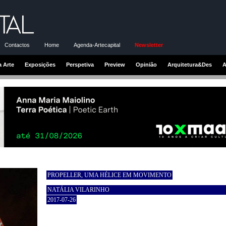
Contactos
Home
Agenda-Artecapital
Newsletter
a Arte
Exposições
Perspetiva
Preview
Opinião
Arquitetura&Des
A
PROPELLER, UMA HÉLICE EM MOVIMENTO
NATÁLIA VILARINHO
2017-07-26