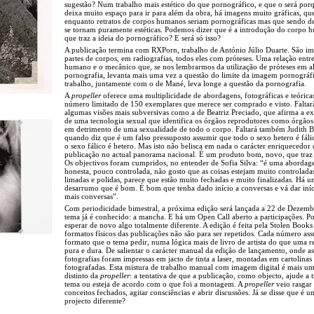
sugestão? Num trabalho mais estético do que pornográfico, e que o será por
deixa muito espaço para ir para além da obra, há imagens muito gráficas, qu
enquanto retratos de corpos humanos seriam pornográficas mas que sendo de
se tornam puramente estéticas. Podemos dizer que é a introdução do corpo
que traz a ideia do pornográfico? E será só isso?
A publicação termina com RXPorn, trabalho de António Júlio Duarte. São i
partes de corpos, em radiografias, todos eles com próteses. Uma relação entr
humano e o mecânico que, se nos lembrarmos da utilização de próteses em 
pornografia, levanta mais uma vez a questão do limite da imagem pornográfi
trabalho, juntamente com o de Mané, leva longe a questão da pornografia.
A
propeller
oferece uma multiplicidade de abordagens, fotográficas e teóric
número limitado de 150 exemplares que merece ser comprado e visto. Faltar
algumas visões mais subversivas como a de Beatriz Preciado, que afirma a ex
de uma tecnologia sexual que identifica os órgãos reprodutores como órgãos
em detrimento de uma sexualidade de todo o corpo. Faltará também Judith Bu
quando diz que é um falso pressuposto assumir que todo o sexo hetero é fáli
o sexo fálico é hetero. Mas isto não belisca em nada o carácter enriquecedor 
publicação no actual panorama nacional. É um produto bom, novo, que traz
Os objectivos foram cumpridos, no entender de Sofia Silva: “é uma aborda
honesta, pouco controlada, não gosto que as coisas estejam muito controlada
limadas e polidas, parece que estão muito fechadas e muito finalizadas. Há u
desarrumo que é bom. É bom que tenha dado início a conversas e vá dar iníc
mais conversas”.
Com periodicidade bimestral, a próxima edição será lançada a 22 de Dezemb
tema já é conhecido: a mancha. E há um Open Call aberto a participações. 
esperar de novo algo totalmente diferente. A edição é feita pela Stolen Books
formatos físicos das publicações não são para ser repetidos. Cada número as
formato que o tema pedir, numa lógica mais de livro de artista do que uma re
pura e dura. De salientar o carácter manual da edição de lançamento, onde as
fotografias foram impressas em jacto de tinta a laser, montadas em cartolinas
fotografadas. Esta mistura de trabalho manual com imagem digital é mais um
distinto da
propeller
: a tentativa de que a publicação, como objecto, ajude a t
tema ou esteja de acordo com o que foi a montagem. A
propeller
veio rasgar
conceitos fechados, agitar consciências e abrir discussões. Já se disse que é u
projecto diferente?