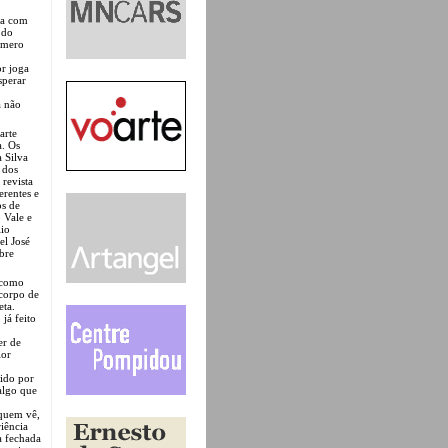
ia com
 do
úmero
or joga
sperar
a não
arte
a. Os
 Silva
 dos
 revista
erentes e
os de
 Vale e
lio
el José
bre
 como
 corpo de
eta.
já feito
er de
lor
dido por
algo que
 quem vê,
iência
a fechada