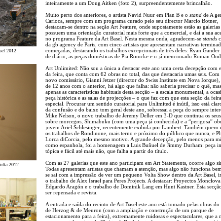
inteiramente a um Doug Aitken (foto 2), surpreendentemente brincalhão.
Muito perto dos anteriores, o artista Navid Nuur em Plan B e o
stand
de A gen
Carioca, sempre com um programa curado pelo seu director Marcio Botner,
destacam-se dentro na seção Art Feature, onde supostamente estão as galerias
possuem uma orientação curatorial mais forte que a comercial, e daí a sua ac
no programa Feature da Art Basel. Nesta mesma onda, agradecem-se
stands
c
da gb agency de Paris, com cinco artistas que apresentam narrativas termina
começadas, destacando os trabalhos excepcionais de três deles: Ryan Gande
asel 2012
de diário, as peças domésticas de Pia Rönicke e o já mencionado Roman Ond
Art Unlimited: Não sou a única a destacar este ano uma certa decepção com e
da feira, que conta com 62 obras no total, das que destacaria umas seis. Co
novo comissário, Gianni Jetzer (director do Swiss Institute em Nova Iorque),
de 12 anos com o anterior, há algo que falha: não saberia precisar o quê, ma
apenas as características habituais desta secção – a escala monumental, a ocas
peça histórica e as salas de projecções – o que faz com que esta seção da feira
especial. Procurar um sentido curatorial para Unlimited é inútil, isso está clar
da confusão e do baixo tom geral deste ano, sobressai a peça do sempre inter
Mike Nelson, o novo trabalho de Jeremy Deller em 3-D que continua os seus
sobre morcegos, Shimabuku (com uma peça já conhecida) e a “perigosa” ob
jovem Ariel Schlesinger, recentemente exibida por Lambert. Também quero 
os trabalhos de Rondinone, mais terno e próximo do público que nunca, e Ph
Lorca diCorcia, pelo mesmo motivo. A grande decepção, pelo menos para m
como espanhola, foi a homenagem a Luis Buñuel de Jimmy Durham: peça imi
tópica e fácil até mais não, que falha a partir do título.
Com as 27 galerias que este ano participam em Art Statements, ocorre algo si
olta 2012
Todas apresentam artistas que chamam a atenção, mas algo não funciona b
se sai com a impressão de ver um pequeno Volta Show dentro da Art Basel, i
o trabalho de Alex Israel para Peres Projects. A destacar: Proyectos Monclov
Edgardo Aragón e o trabalho de Dominik Lang em Hunt Kastner. Esta secção
ser repensada e revista.
A entrada e saída do recinto de Art Basel este ano está tomado pelas obras do
de Herzog & de Meuron (com a ampliação e construção de um parque de
estacionamento para a feira), extremamente ruidosas e espectaculares, que 