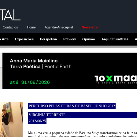
Contactos
Home
Agenda-Artecapital
Newsletter
a Arte
Exposições
Perspetiva
Preview
Opinião
Arquitetura&Des
A
PERCURSO PELAS FEIRAS DE BASEL, JUNHO 2012
VIRGINIA TORRENTE
2012-06-25
Mais uma vez, a pequena cidade de Basel na Suíça transformou-se na feliz ca
mundial do comércio de arte contemporânea, atraindo vendedores (galeristas