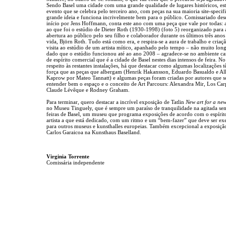
Sendo Basel uma cidade com uma grande qualidade de lugares históricos, est
evento que se celebra pelo terceiro ano, com peças na sua maioria site-specifi
grande ideia e funciona incrivelmente bem para o público. Comissariado des
início por Jens Hoffmann, conta este ano com uma peça que vale por todas: a
ao que foi o estúdio de Dieter Roth (1930-1998) (foto 5) reorganizado para 
abertura ao público pelo seu filho e colaborador durante os últimos três anos
vida, Björn Roth. Tudo está como era, e respira-se a aura de trabalho e criaçã
visita ao estúdio de um artista mítico, apanhado pelo tempo – não muito lon
dado que o estúdio funcionou até ao ano 2008 – agradece-se no ambiente c
de espírito comercial que é a cidade de Basel nestes dias intensos de feira. No
respeito às restantes instalações, há que destacar como algumas localizações 
força que as peças que albergam (Henrik Hakansson, Eduardo Basualdo e Al
Kaprow por Mateo Tannatt) e algumas peças foram criadas por autores que 
entender bem o espaço e o conceito de Art Parcours: Alexandra Mir, Los Car
Claude Lévêque e Rodney Graham.
Para terminar, quero destacar a incrível exposição de Tatlin
New art for a ne
no Museu Tinguely, que é sempre um paraíso de tranquilidade na agitada se
feiras de Basel, um museu que programa exposições de acordo com o espírit
artista a que está dedicado, com um ritmo e um “bem-fazer” que deve ser e
para outros museus e kunsthalles europeias. Também excepcional a exposiçã
Carlos Garaicoa na Kunsthaus Baselland.
Virginia Torrente
Comissária independente