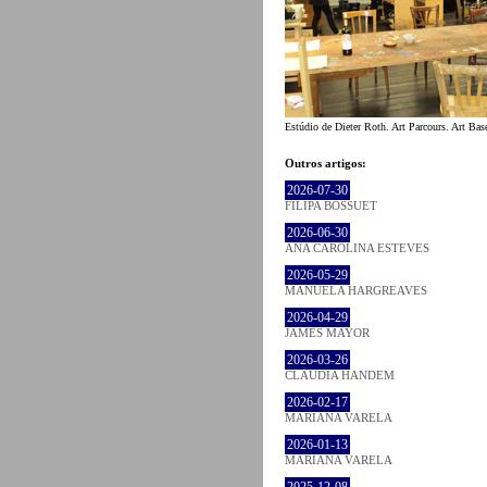
Estúdio de Dieter Roth. Art Parcours. Art Bas
Outros artigos:
2026-07-30
FILIPA BOSSUET
2026-06-30
ANA CAROLINA ESTEVES
2026-05-29
MANUELA HARGREAVES
2026-04-29
JAMES MAYOR
2026-03-26
CLÁUDIA HANDEM
2026-02-17
MARIANA VARELA
2026-01-13
MARIANA VARELA
2025-12-08