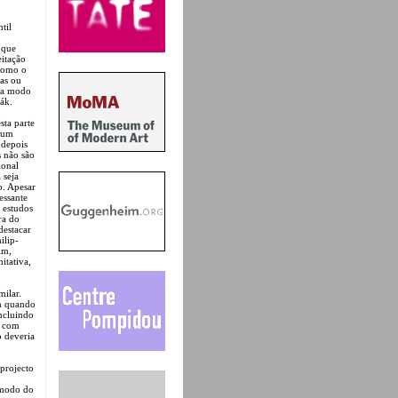
til
 que
eitação
omo o
das ou
r a modo
ák.
sta parte
m um
 depois
s não são
ional
 seja
o. Apesar
essante
 estudos
ra do
destacar
ilip-
im,
tativa,
milar.
em quando
ncluindo
a com
 deveria
 projecto
a modo do