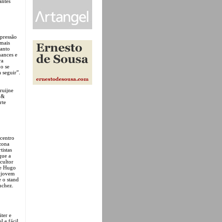
antes
xpressão
 mais
tanto
mances e
ra
do se
 seguir”.
ruijne
a &
rte
 centro
 zona
tistas
que a
cultor
de Hugo
o jovem
 o stand
nchez.
ter e
 e fácil.