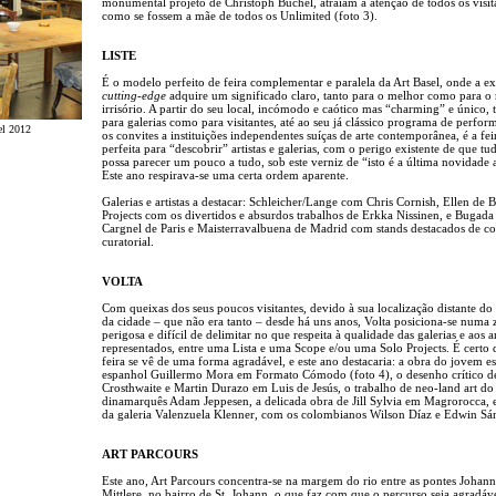
monumental projeto de Christoph Buchel, atraíam a atenção de todos os visit
como se fossem a mãe de todos os Unlimited (foto 3).
LISTE
É o modelo perfeito de feira complementar e paralela da Art Basel, onde a e
cutting-edge
adquire um significado claro, tanto para o melhor como para o
irrisório. A partir do seu local, incómodo e caótico mas “charming” e único, 
para galerias como para visitantes, até ao seu já clássico programa de perfor
el 2012
os convites a instituições independentes suíças de arte contemporânea, é a fei
perfeita para “descobrir” artistas e galerias, com o perigo existente de que tu
possa parecer um pouco a tudo, sob este verniz de “isto é a última novidade a
Este ano respirava-se uma certa ordem aparente.
Galerias e artistas a destacar: Schleicher/Lange com Chris Cornish, Ellen de B
Projects com os divertidos e absurdos trabalhos de Erkka Nissinen, e Bugad
Cargnel de Paris e Maisterravalbuena de Madrid com stands destacados de co
curatorial.
VOLTA
Com queixas dos seus poucos visitantes, devido à sua localização distante do
da cidade – que não era tanto – desde há uns anos, Volta posiciona-se numa
perigosa e difícil de delimitar no que respeita à qualidade das galerias e aos ar
representados, entre uma Lista e uma Scope e/ou uma Solo Projects. É certo 
feira se vê de uma forma agradável, e este ano destacaria: a obra do jovem es
espanhol Guillermo Mora em Formato Cómodo (foto 4), o desenho crítico 
Crosthwaite e Martin Durazo em Luis de Jesús, o trabalho de neo-land art d
dinamarquês Adam Jeppesen, a delicada obra de Jill Sylvia em Magrorocca, e
da galeria Valenzuela Klenner, com os colombianos Wilson Díaz e Edwin Sá
ART PARCOURS
Este ano, Art Parcours concentra-se na margem do rio entre as pontes Johanni
Mittlere, no bairro de St. Johann, o que faz com que o percurso seja agradável