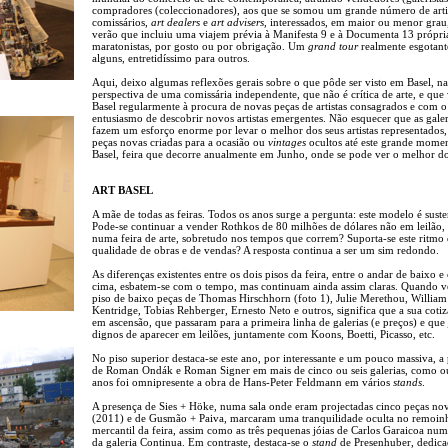
compradores (coleccionadores), aos que se somou um grande número de artis
comissários,
art dealers
e
art advisers
, interessados, em maior ou menor gra
verão que incluiu uma viajem prévia à Manifesta 9 e à Documenta 13 própri
maratonistas, por gosto ou por obrigação. Um
grand tour
realmente esgotant
alguns, entretidíssimo para outros.
Aqui, deixo algumas reflexões gerais sobre o que pôde ser visto em Basel, na
perspectiva de uma comissária independente, que não é crítica de arte, e que 
Basel regularmente à procura de novas peças de artistas consagrados e com o
entusiasmo de descobrir novos artistas emergentes. Não esquecer que as galer
fazem um esforço enorme por levar o melhor dos seus artistas representados,
peças novas criadas para a ocasião ou
vintages
ocultos até este grande mome
Basel, feira que decorre anualmente em Junho, onde se pode ver o melhor d
ART BASEL
A mãe de todas as feiras. Todos os anos surge a pergunta: este modelo é suste
Pode-se continuar a vender Rothkos de 80 milhões de dólares não em leilão,
numa feira de arte, sobretudo nos tempos que correm? Suporta-se este ritmo
qualidade de obras e de vendas? A resposta continua a ser um sim redondo.
As diferenças existentes entre os dois pisos da feira, entre o andar de baixo e
cima, esbatem-se com o tempo, mas continuam ainda assim claras. Quando 
piso de baixo peças de Thomas Hirschhorn (foto 1), Julie Merethou, William
Kentridge, Tobias Rehberger, Ernesto Neto e outros, significa que a sua cotiz
em ascensão, que passaram para a primeira linha de galerias (e preços) e que 
dignos de aparecer em leilões, juntamente com Koons, Boetti, Picasso, etc.
No piso superior destaca-se este ano, por interessante e um pouco massiva, a
de Roman Ondák e Roman Signer em mais de cinco ou seis galerias, como o
anos foi omnipresente a obra de Hans-Peter Feldmann em vários
stands
.
A presença de Sies + Höke, numa sala onde eram projectadas cinco peças no
(2011) e de Gusmão + Paiva, marcaram uma tranquilidade oculta no remoin
mercantil da feira, assim como as três pequenas jóias de Carlos Garaicoa num
da galeria Continua. Em contraste, destaca-se o
stand
de Presenhuber, dedic