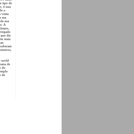
e tipo de
c, é una
de o
 visita
a sua
 da sua
o. A
gínquo,
arregado
 que diz
têm mais
lan
souberam
pinteros,
w world
mana de
o do
xemplo
o de