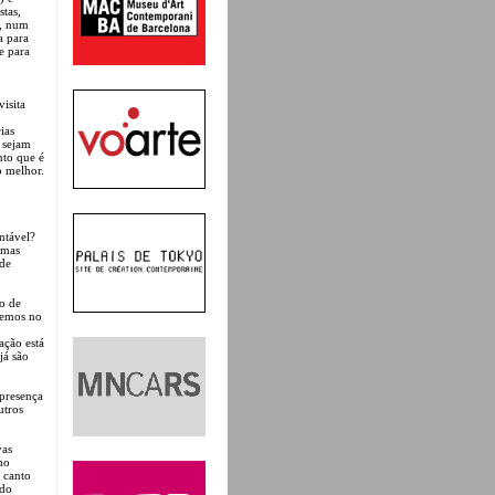
tas,
u, num
a para
e para
visita
ias
 sejam
nto que é
o melhor.
ntável?
 mas
 de
 o de
vemos no
ação está
já são
 presença
utros
vas
ho
 canto
ado