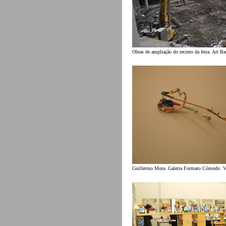
Obras de ampliação do recinto da feira. Art B
Guillermo Mora. Galeria Formato Cómodo. V