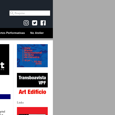
rtes Performativas
No Atelier
Links
pital
) e