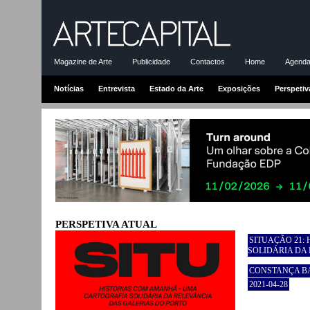
Magazine de Arte
Publicidade
Contactos
Home
Agenda-
Notícias
Entrevista
Estado da Arte
Exposições
Perspetiv
PERSPETIVA ATUAL
SITUAÇÃO 21:
SOLIDÁRIA DA
CONSTANÇA B
2021-04-28