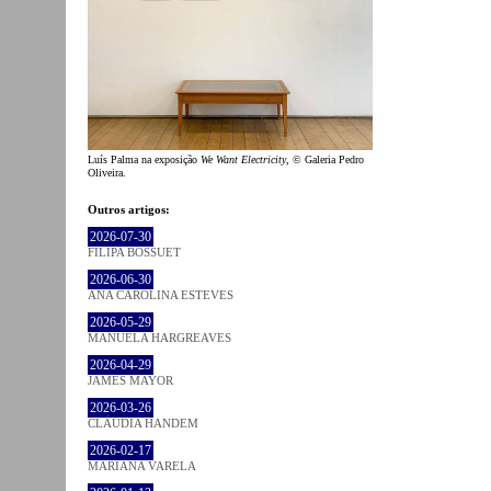
Luís Palma na exposição
We Want Electricity
, © Galeria Pedro
Oliveira.
Outros artigos:
2026-07-30
FILIPA BOSSUET
2026-06-30
ANA CAROLINA ESTEVES
2026-05-29
MANUELA HARGREAVES
2026-04-29
JAMES MAYOR
2026-03-26
CLÁUDIA HANDEM
2026-02-17
MARIANA VARELA