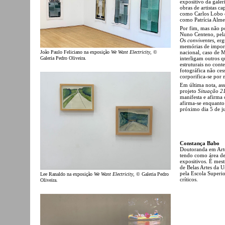
expositivo da gale
obras de artistas ca
como Carlos Lobo e
como Patrícia Alme
Por fim, mas não po
Nuno Centeno, pela
Os conviventes
, er
memórias de import
João Paulo Feliciano na exposição
We Want Electricity
, ©
nacional, caso de M
Galeria Pedro Oliveira.
interligam outros 
estruturais no cont
fotográfica não ce
corporifica-se por 
Em última nota, ass
projeto
Situação 2
manifesta e afirma 
afirma-se enquanto 
próximo dia 5 de j
Constança Babo
Doutoranda em Arte
tendo como área de 
expositivos. É mest
de Belas Artes da U
pela Escola Superio
Lee Ranaldo na exposição
We Want Electricity
, © Galeria Pedro
críticos.
Oliveira.