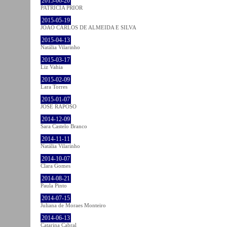
2015-06-20
PATRÍCIA PRIOR
2015-05-19
JOÃO CARLOS DE ALMEIDA E SILVA
2015-04-13
Natália Vilarinho
2015-03-17
Liz Vahia
2015-02-09
Lara Torres
2015-01-07
JOSÉ RAPOSO
2014-12-09
Sara Castelo Branco
2014-11-11
Natália Vilarinho
2014-10-07
Clara Gomes
2014-08-21
Paula Pinto
2014-07-15
Juliana de Moraes Monteiro
2014-06-13
Catarina Cabral