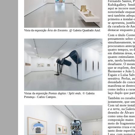
Fernando Santos, P
Kubikgallery. Send
aqui se incorre nu
notoriedade enquan
será também adequa
primeira a instalar
se apresenta, justi
da curadoria de And
destacar enquanto p
Vista da exposição
Ária do Encanto
. @ Galeria Quadrado Azul.
Com o título
Conte
pensamento sobre o
simultaneamente, te
procuramos antecip
quatro tempos, os d
em distintas áreas,
quanto estimulante.
arte, tarefa hermét
desafiante. O mesmo
que se expõem, desd
Burmester e João Lo
Esgaio e Luísa Sal
sensitiva. Perfaz, 
densidade do concei
manifesta-se dentro
como indica a cura
laço duplo que part
Vistas da exposição
Pontas duplas / Split ends
. © Galeria
Presença - Carlos Campos.
Também os curador
justamente, que um
Com tal mote inst
e a terra
, na Galer
desenho de Álvaro 
como uma das suas 
composição maior. 
meio de fragmentos 
apresenta cruza e r
tanto deste específ
Lapa, com nomes ma