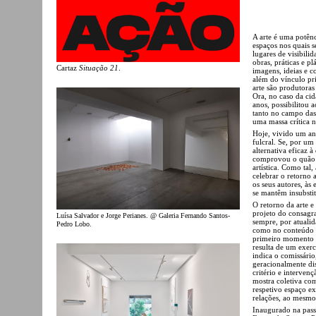
A arte é uma potên
espaços nos quais s
lugares de visibili
obras, práticas e pl
Cartaz
Situação 21
.
imagens, ideias e c
além do vínculo pri
arte são produtoras
Ora, no caso da cid
anos, possibilitou 
tanto no campo das
uma massa crítica n
Hoje, vivido um ano
fulcral. Se, por um
alternativa eficaz 
comprovou o quão i
artística. Como tal
celebrar o retorno 
os seus autores, às 
se mantêm insubstit
O retorno da arte e
projeto do consagr
Luísa Salvador e Jorge Perianes. @ Galeria Fernando Santos-
sempre, por atualid
Pedro Lobo.
como no conteúdo d
primeiro momento d
resulta de um exerc
indica o comissário
geracionalmente dis
critério e interve
mostra coletiva com
respetivo espaço e
relações, ao mesmo
Inaugurado na passa