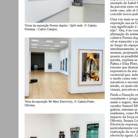
exemplo de Isabel C
da parceria entre o
neste caso, não só 
concede novos puls
Uma vez mais se re
exposição sua na G
Vistas da exposição
Pontas duplas / Split ends
. © Galeria
cuja significação é 
Presença - Carlos Campos.
elas”. Ora, é no co
afirmação do artist
coletiva
Pontas dupl
vê-se transcrito e 
ao longo do espaço 
simultaneamente, so
mesmas, projetando-
quanto as possibili
partida, expõem-se
Palma e Elisa Pône,
renome que ilustram
expressivos da arte
curatorial que, in
o modo como esta se
narrativas e encont
tensão, os quais n
visuais, percetivas e
Finda a
Situação
em
constituem o progr
Vista da exposição
We Want Electricity
, © Galeria Pedro
assim o sugere, des
Oliveira.
curador Samuel Sil
galeria, estreiam-s
residentes, como Pe
impacto da força e
Oliveira, Susana L
Electricity
expressa,
particularmente c
reativação da voz d
electricity again
. C