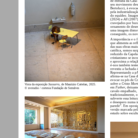
de entrada da Casa
seu movimento desc
Bertolucci, à evoca
pela industrializaç
do equídeo. Imagem
(2024) e
All
(2007).
cravejados por bur
ornamento de desesp
uma imagem distor
conseguido, os nov
A importância e o fa
que alimenta as re
das suas obras mai
católica, somos su
reduzido da Capela 
cristianismo se inco
e aproxima a relaçã
é-nos também teste
revestiu a fachada
Representando a p/b
afirma-se na Casa d
evocar os pés de C
sobre o Cristo Mor
Vista da exposição
Sussurro
, de Maurizio Cattelan, 2025.
em
Father
, deixam
© nvstudio / cortesia Fundação de Serralves
cavalo empalhado,
tradicionalmente, o
subverte essa leit
e desespero numa i
parede”. Em oposiçã
versão marcada pel
estudo sobre escult