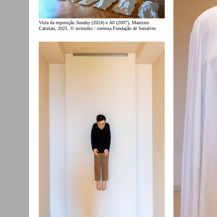
Vista da exposição
Sunday
(2024) e
All
(2007), Maurizio
Cattelan, 2025. © nvstudio / cortesia Fundação de Serralves