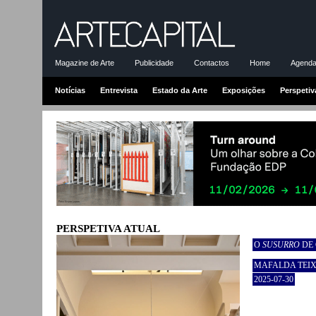
Magazine de Arte
Publicidade
Contactos
Home
Agenda-
Notícias
Entrevista
Estado da Arte
Exposições
Perspetiv
PERSPETIVA ATUAL
O
SUSURRO
DE 
MAFALDA TEIX
2025-07-30