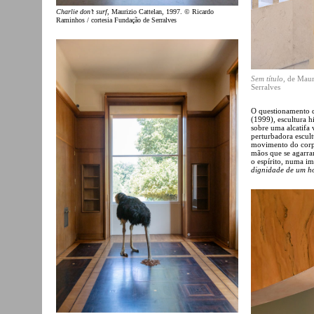
Charlie don’t surf
, Maurizio Cattelan, 1997. © Ricardo
Raminhos / cortesia Fundação de Serralves
Sem título
, de Maur
Serralves
O questionamento d
(1999), escultura h
sobre uma alcatifa 
perturbadora escult
movimento do corpo
mãos que se agarram
o espírito, numa i
dignidade de um h