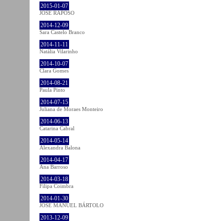
2015-01-07
JOSÉ RAPOSO
2014-12-09
Sara Castelo Branco
2014-11-11
Natália Vilarinho
2014-10-07
Clara Gomes
2014-08-21
Paula Pinto
2014-07-15
Juliana de Moraes Monteiro
2014-06-13
Catarina Cabral
2014-05-14
Alexandra Balona
2014-04-17
Ana Barroso
2014-03-18
Filipa Coimbra
2014-01-30
JOSÉ MANUEL BÁRTOLO
2013-12-09