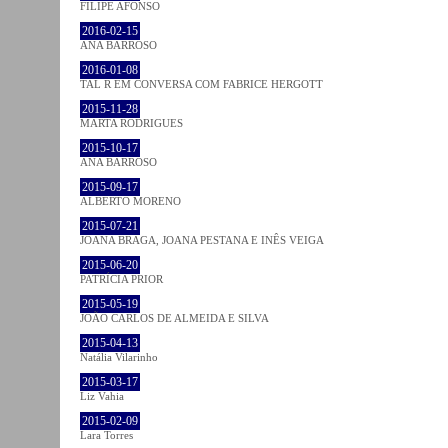
FILIPE AFONSO
2016-02-15
ANA BARROSO
2016-01-08
TAL R EM CONVERSA COM FABRICE HERGOTT
2015-11-28
MARTA RODRIGUES
2015-10-17
ANA BARROSO
2015-09-17
ALBERTO MORENO
2015-07-21
JOANA BRAGA, JOANA PESTANA E INÊS VEIGA
2015-06-20
PATRÍCIA PRIOR
2015-05-19
JOÃO CARLOS DE ALMEIDA E SILVA
2015-04-13
Natália Vilarinho
2015-03-17
Liz Vahia
2015-02-09
Lara Torres