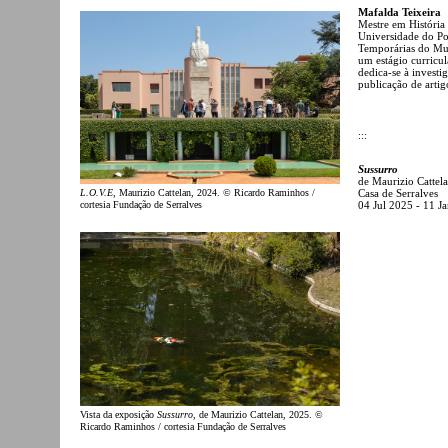
Mafalda Teixeira
Mestre em História 
Universidade do Po
Temporárias do Mus
um estágio curricu
dedica-se à invest
publicação de artigo
:::
Sussurro
de Maurizio Cattel
Casa de Serralves
L.O.V.E
, Maurizio Cattelan, 2024. © Ricardo Raminhos /
04 Jul 2025 - 11 J
cortesia Fundação de Serralves
Vista da exposição
Sussurro
, de Maurizio Cattelan, 2025. ©
Ricardo Raminhos / cortesia Fundação de Serralves