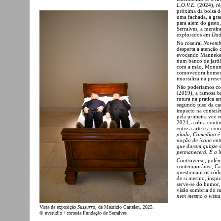
L.O.V.E.
(2024), ré
próxima da bolsa d
uma fachada, a gra
para além do gesto,
Serralves, a mentira
explorados em
Dad
No roseiral
Novemb
desperta a atenção
evocando Manneken 
num banco de jardi
com a mão. Monumen
comovedora homenag
imortaliza na prese
Não poderíamos con
(2019), a famosa b
rutura na prática a
segundo piso da ca
impacto na consciê
pela primeira vez e
2024, a obra contin
entre a arte e a c
piada, Comedian é 
noção de ícone ent
que duram quinze s
permanecerá. É a 
Controverso, polém
contemporânea, Cat
questionam os códi
de si mesmo, inspir
serve-se do humor,
visão sombria do 
nem mesmo o visita
Vista da exposição
Sussurro
, de Maurizio Cattelan, 2025.
© nvstudio / cortesia Fundação de Serralves