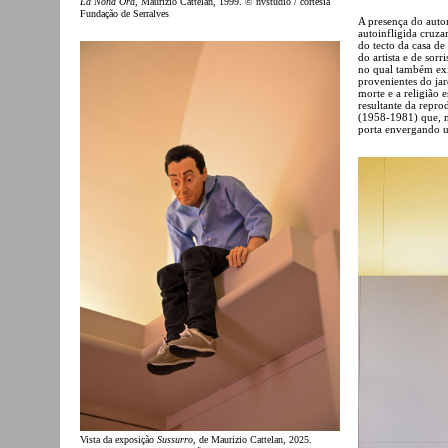
La Nona Ora
, Maurizio Cattelan, 1999. © nvstudio / cortesia
Fundação de Serralves
A presença do autor
autoinfligida cruz
do tecto da casa d
do artista e de sor
no qual também exi
provenientes do ja
morte e a religião
resultante da repr
(1958-1981) que, n
porta envergando u
Vista da exposição
Sussurro
, de Maurizio Cattelan, 2025.