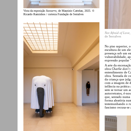
Vista da exposição
Sussurro
, de Maurizio Cattelan, 2025. ©
Ricardo Raminhos / cortesia Fundação de Serralves
Not Afraid of Love
,
de Serralves
No piso superior, 
escultura de um ele
presença sob um en
vulnerabilidade, ap
expressão popular "
A arte da encenação
obra
Charlie don’t 
entendimento de Ca
obra. Sentada de co
da criança que julg
com a imagem de do
infância na prática 
sem se tornar um a
autorretratos, é-no
que, sentado numa b
forma aleatória nu
testemunhando o ru
fascismo recusa-se 