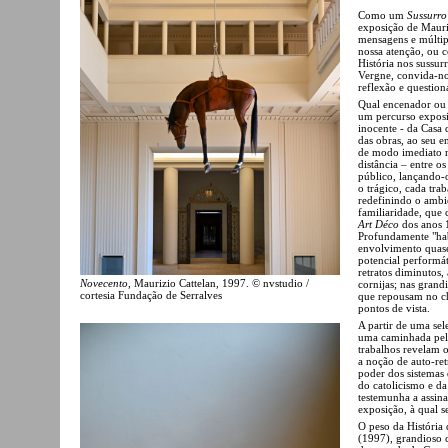
Como um
Sussurro
exposição de Mauri
mensagens e múltipl
nossa atenção, ou 
História nos sussur
Vergne, convida-no
reflexão e question
Qual encenador ou r
um percurso exposi
inocente - da Casa 
das obras, ao seu e
de modo imediato n
distância – entre o
público, lançando-
o trágico, cada tra
redefinindo o ambie
familiaridade, que
Art Déco
dos anos 
Profundamente "hab
envolvimento quase
potencial performá
retratos diminutos, 
Novecento
, Maurizio Cattelan, 1997. © nvstudio /
cornijas; nas grand
cortesia Fundação de Serralves
que repousam no ch
pontos de vista.
A partir de uma sel
uma caminhada pela
trabalhos revelam o 
a noção de auto-re
poder dos sistemas 
do catolicismo e da
testemunha a assina
exposição, à qual s
O peso da História
(1997), grandioso 