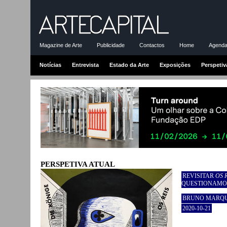
Magazine de Arte
Publicidade
Contactos
Home
Agenda-
Notícias
Entrevista
Estado da Arte
Exposições
Perspetiv
PERSPETIVA ATUAL
REVISITAR
OS 
QUESTIONAMOS
BRUNO MARQ
2020-10-21