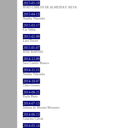
2015-05-19
JOÃO CARLOS DE ALMEIDA E SILVA
2015-04-13
Natália Vilarinho
2015-03-17
Liz Vahia
2015-02-09
Lara Torres
2015-01-07
JOSÉ RAPOSO
2014-12-09
Sara Castelo Branco
2014-11-11
Natália Vilarinho
2014-10-07
Clara Gomes
2014-08-21
Paula Pinto
2014-07-15
Juliana de Moraes Monteiro
2014-06-13
Catarina Cabral
2014-05-14