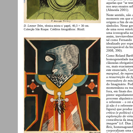
aquelas que “se te
nos seus ensaios so
(Almeida 2001).
Neste sentido, não 
momento em que ele
origens a fim de en
símbolos. Nesse ge
D. Leonor Teles
, técnica mista s/ papel, 40,3 × 30 cm.
de uma
nova mitol
Colecção São Roque. Créditos fotográficos: JKrull.
uma iconografia nov
assim, inevitavelme
tal como Fernando R
idealizado por exp
irrecuperável da hi
2008, 390).
Como Roland Barthe
homogeneidade inaba
cláusulas obrigatór
ou, mais exactame
este enunciado, Co
marginal
, de repre
a
ressurreição da f
renovadora do mit
do Imaginário. Pod
momentânea ou tran
fora, em finais do
pintor seguidament
processo alquímico
o referente – o rei
já não é o referent
figura) que produz 
crítica (e
política)
d
exploração de virt
consciência da ima
imagem
” (cf. Dias
Reis
, homenageand
corporalizam uma