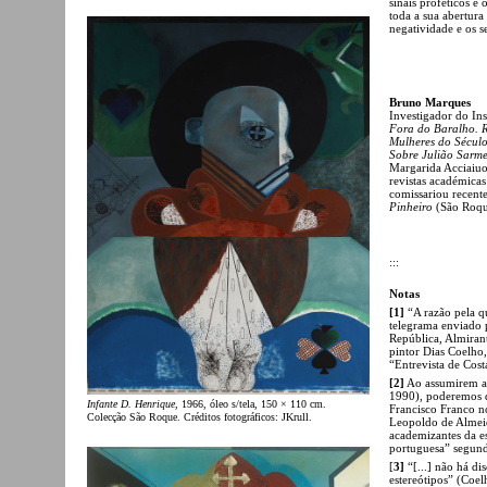
sinais proféticos e 
toda a sua abertur
negatividade e os s
Bruno Marques
Investigador do In
Fora do Baralho. R
Mulheres do Século
Sobre Julião Sarm
Margarida Acciaiuol
revistas académicas
comissariou recent
Pinheiro
(São Roqu
:::
Notas
[1]
“A razão pela q
telegrama enviado 
República, Almiran
pintor Dias Coelho,
“Entrevista de Cos
[2]
Ao assumirem a 
1990), poderemos 
Infante D. Henrique
, 1966, óleo s/tela, 150 × 110 cm.
Francisco Franco 
Colecção São Roque. Créditos fotográficos: JKrull.
Leopoldo de Almeid
academizantes da es
portuguesa” segund
[
3]
“[...] não há di
estereótipos” (Coel