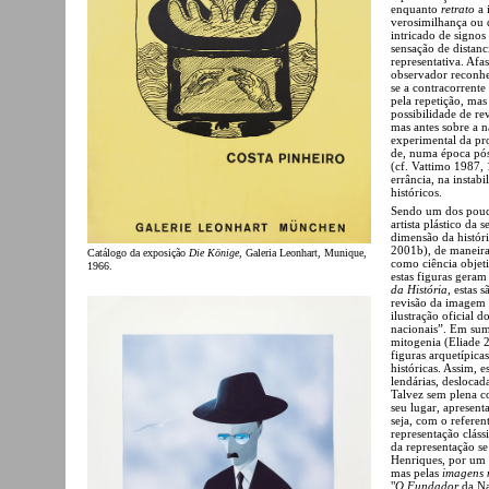
enquanto
retrato
a 
verosimilhança ou 
intricado de signos
sensação de distan
representativa. Afa
observador reconhe
se a contracorrente
pela repetição, mas
possibilidade de re
mas antes sobre a n
experimental da pr
de, numa época pós-
(cf. Vattimo 1987,
errância, na instab
históricos.
Sendo um dos pouco
artista plástico da
dimensão da histór
2001b), de maneira 
Catálogo da exposição
Die Könige
, Galeria Leonhart, Munique,
como ciência objeti
1966.
estas figuras gera
da História
, estas 
revisão da imagem d
ilustração oficial 
nacionais”. Em sum
mitogenia (Eliade 2
figuras arquetípica
históricas. Assim, e
lendárias, deslocad
Talvez sem plena co
seu lugar, apresent
seja, com o referen
representação clás
da representação se
Henriques, por um 
mas pelas
imagens 
"
O Fundador
da Na