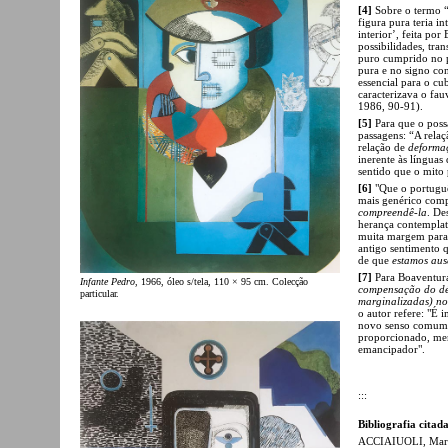
[4]
Sobre o termo “
figura pura teria in
interior’, feita po
possibilidades, tr
puro cumprido no p
pura e no signo con
essencial para o cu
caracterizava o fa
1986, 90-91).
[5]
Para que o poss
passagens: “A rela
relação de
deforma
inerente às línguas
sentido que o mito
[6]
"Que o portuguê
mais genérico comp
compreendê-la
. De
herança contemplat
muita margem para 
antigo sentimento 
de que
estamos aus
[7]
Para Boaventur
Infante Pedro
, 1966, óleo s/tela, 110 × 95 cm. Colecção
compensação do défi
particular.
marginalizadas) no 
o autor refere: "É
novo senso comum s
proporcionado, men
emancipador".
:::
Bibliografia citad
ACCIAIUOLI, Margar