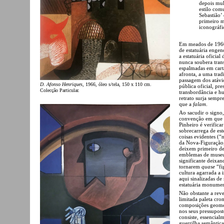
depois mul
estilo com
Sebastião’ 
primeiro m
iconográfi
Em meados de 1960
de estatuária engen
a estatuária oficia
nunca soubera tran
espalmadas em cart
afronta, a uma trad
passagem dos atávi
D. Afonso Henriques
, 1966, óleo s/tela, 150 x 110 cm.
pública oficial, pre
Colecção Particular.
transbordância e h
retrato surja semp
que a
falam
.
Ao sacudir o signo,
convenção em que es
Pinheiro é verifica
sobrecarrega de este
coisas evidentes (“
da Nova-Figuração,
deixem primeiro de 
emblemas de museu. 
significante deixand
tornarem
quase
“fi
cultura agarrada a 
aqui sinalizadas de
estatuária monument
Não obstante a reve
limitada paleta crom
composições geométr
nos seus pressupost
consiste, essencial
guerrilha semântic