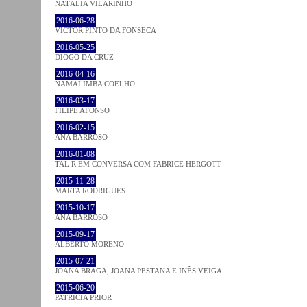
NATÁLIA VILARINHO
2016-06-28
VICTOR PINTO DA FONSECA
2016-05-25
DIOGO DA CRUZ
2016-04-16
NAMALIMBA COELHO
2016-03-17
FILIPE AFONSO
2016-02-15
ANA BARROSO
2016-01-08
TAL R EM CONVERSA COM FABRICE HERGOTT
2015-11-28
MARTA RODRIGUES
2015-10-17
ANA BARROSO
2015-09-17
ALBERTO MORENO
2015-07-21
JOANA BRAGA, JOANA PESTANA E INÊS VEIGA
2015-06-20
PATRÍCIA PRIOR