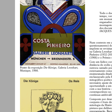
Todo o doc
tempo, verd
um monume
enganadora
montagem, 
dos docum
JACQUES
Num contexto em qu
questionamento) do
impõem-se revisita
na Galeria Leonhar
Pinheiro (1932-201
(1966) e o Prémio 
Com um lúdico cort
distância do exílio
Poster da exposição
Die Könige
, Galeria Leonhart,
outrora cantado po
Munique, 1966.
externamente como 
ensimesmada ditadu
enclausurado pela 
mitográfico-poétic
necessário ajuste 
oportunidade a um 
com a sua história 
contemporâneo
no 
contínuas ambivalê
Composto por desenh
conjunto é fruto d
mitologia da Histór
pintura que deliber
representação. Rec