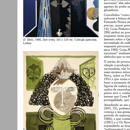
nacionais” têm sid
agentes do poder po
glosadores.
Concebidos “como r
subverte
a leitura d
Fernando Pessoa ai
preciso, quase geo
14), Costa Pinheiro
286) atribui ao poe
enquanto nesse poe
lamento sobre o Qu
D. Dinis
, 1966, óleo s/tela, 165 x 120 cm. Colecção particular,
necessidade de real
Lisboa.
enquanto percursor
anos 1960, Costa P
nacionais” mediant
símbolos que os su
O retrato de perso
relação à produção 
nacionalista, não 
esses mesmos mitos
Novo, sobre os
Prí
1953 e que numa ree
fazer a
anatomia
do
figuras da realeza 
razões de exacerba
pintor teve o cuida
intento que Costa P
portugalidade, que
Atendendo ao seu pa
2005, 35), podemos
começa a sua gestaç
período de maturaçã
1966), e que cont
(1981) e n’
Os Nav
expandindo ao long
“indispensável à a