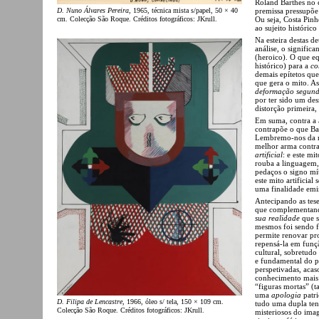
Roland Barthes no 
premissa pressupõe 
D. Nuno Álvares Pereira
, 1965, técnica mista s/papel, 50 × 40
Ou seja, Costa Pinh
cm. Colecção São Roque. Créditos fotográficos: JKrull.
ao sujeito histórico
Na esteira destas d
análise, o signific
(heroico). O que e
histórico) para a
co
demais epítetos que
que gera o mito. A
deformação segun
por ter sido um de
distorção primeira, 
Em suma, contra a a
contrapõe o que Bar
Lembremo-nos da rev
melhor arma contra 
artificial
: e este mi
rouba a linguagem,
pedaços o signo mít
este mito artificial
uma finalidade emin
Antecipando as tes
que complementando
sua realidade
que s
mesmos foi sendo f
permite renovar p
repensá-la em funç
cultural, sobretud
e fundamental do p
perspetivadas, aca
conhecimento mais a
“figuras mortas” (t
uma
apologia
patri
D. Filipa de Lencastre
, 1966, óleo s/ tela, 150 × 109 cm.
tudo uma dupla ten
Colecção São Roque. Créditos fotográficos: JKrull.
misteriosos do ima