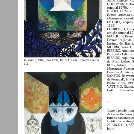
Signo. Objecto.
Po
GOODMAN, Nelso
original 1978).
HIPÓLITO, Nuno.
Pessoa, anotada e
Mensagem
. Parceri
LE GOFF, Jacques
1988).
LOURENÇO, Eduar
(edição original 19
MARQUES, Bruno. 20
Desmitificação da Re
Instituto de Histór
MOURA, Vasco Graça
RIBEIRO, Aquilin
Portugália Editora.
RIBEIRO, Aquilino
D. João II
, 1966, óleo s/tela, 150 × 110 cm. Colecção Galeria
do Brasil. Lisboa. S
111.
ROIG, Adrien. 199
Mensagem. Poemas 
Espanha: Archivos,
SANTOS, Boaventur
de Portugal", in
Pel
Paulo: Cortez, 199
VATTIMO, Gianni.
Cultura Pós-moder
:::
Texto baseado num 
de Costa Pinheiro
(
fundos nacionais at
âmbito da celebraç
23.º do D.L. n.º 57
julho.