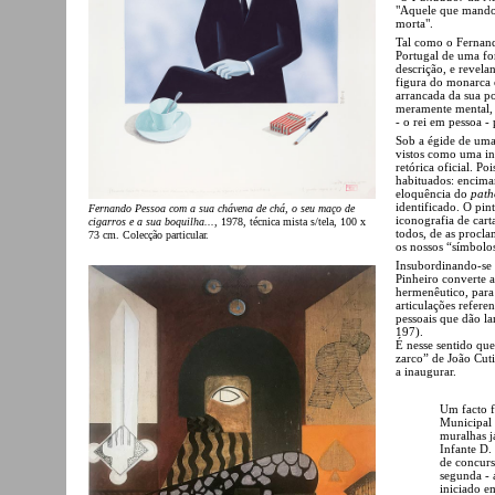
"Aquele que mandou
morta".
Tal como o Fernan
Portugal de uma fo
descrição, e revela
figura do monarca 
arrancada da sua po
meramente mental, m
- o rei em pessoa -
Sob a égide de uma
vistos como uma in
retórica oficial. P
habituados: encima
eloquência do
path
identificado. O pin
Fernando Pessoa com a sua chávena de chá, o seu maço de
iconografia de carta
cigarros e a sua boquilha...
, 1978, técnica mista s/tela, 100 x
todos, de as procl
73 cm. Colecção particular.
os nossos “símbolos
Insubordinando-se c
Pinheiro converte a
hermenêutico, para
articulações refere
pessoais que dão la
197).
É nesse sentido qu
zarco” de João Cut
a inaugurar.
Um facto f
Municipal 
muralhas j
Infante D.
de concurs
segunda - 
iniciado e