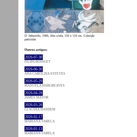
D. Sebastião
, 1966, óleo s/tela, 150 x 110 cm. Colecção
particular.
Outros artigos:
2026-07-30
FILIPA BOSSUET
2026-06-30
ANA CAROLINA ESTEVES
2026-05-29
MANUELA HARGREAVES
2026-04-29
JAMES MAYOR
2026-03-26
CLÁUDIA HANDEM
2026-02-17
MARIANA VARELA
2026-01-13
MARIANA VARELA