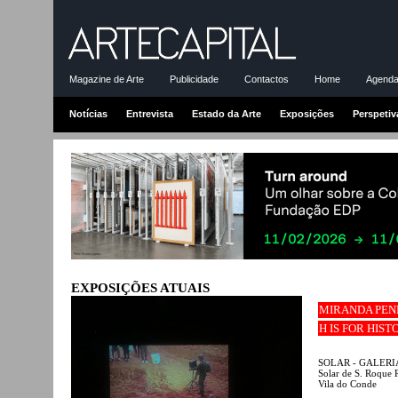
Magazine de Arte
Publicidade
Contactos
Home
Agenda-
Notícias
Entrevista
Estado da Arte
Exposições
Perspetiv
EXPOSIÇÕES ATUAIS
MIRANDA PEN
H IS FOR HIST
SOLAR - GALERI
Solar de S. Roque 
Vila do Conde