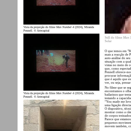
Vista da projecção do filme
Man Number 4
(2024), Miranda
Pennell. © Artecapital
Still do filme
Man 
Solar
O que temos em "M
mais a reacção de 
auto-análise do se
situação com a qual
vistas no meio de 
que, como espectad
Pennell oferece-nos
procurar informaçã
que é aquilo que e
ver, ou seja, pensa
No filme que se se
encontramos o olha
Vista da projecção do filme
Man Number 4
(2024), Miranda
bailarinos que tent
Pennell. © Artecapital
testando a capacida
“You made me love 
uma ligação direct
O dispositivo, técn
mostrar como a câm
de corpos treinado
Parece que estamos
pequenos movimentos
movem também, cor