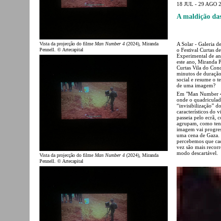
18 JUL - 29 AGO 
A maldição da
Vista da projecção do filme
Man Number 4
(2024), Miranda
A Solar - Galeria 
Pennell. © Artecapital
o Festival Curtas 
Experimental de ano
este ano, Miranda 
Curtas Vila do Co
minutos de duração
social e resume o t
de uma imagem?
Em "Man Number 4”
onde o quadriculado
“invisibilização” 
característicos do
passeia pelo ecrã,
agrupam, como tent
imagem vai progres
uma cena de Gaza. 
percebemos que cad
vez são mais recorr
modo descartável.
Vista da projecção do filme
Man Number 4
(2024), Miranda
Pennell. © Artecapital