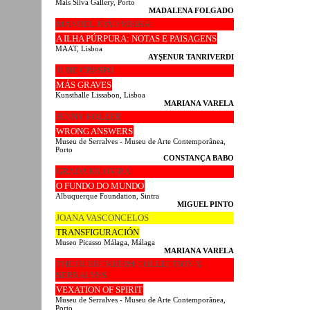
Mais Silva Gallery, Porto
MADALENA FOLGADO
MANUEL JOÃO VIEIRA
A ILHA PÚRPURA: NOTAS E PAISAGENS
MAAT, Lisboa
AYŞENUR TANRIVERDI
JUNE CRESPO
MÁS GRAVES
Kunsthalle Lissabon, Lisboa
MARIANA VARELA
JENNY HOLZER
WRONG ANSWERS
Museu de Serralves - Museu de Arte Contemporânea,
Porto
CONSTANÇA BABO
GRADA KILOMBA
O FUNDO DO MUNDO
Albuquerque Foundation, Sintra
MIGUEL PINTO
JOANA VASCONCELOS
TRANSFIGURACIÓN
Museo Picasso Málaga, Málaga
MARIANA VARELA
THE DUERCKHEIM COLLECTION X
SERRALVES
VEXATION OF SPIRIT
Museu de Serralves - Museu de Arte Contemporânea,
Porto