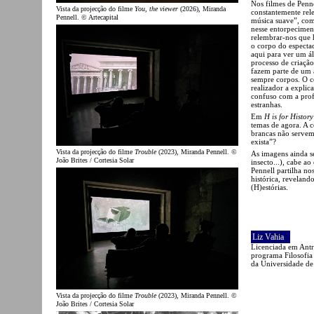
Nos filmes de Penn
Vista da projecção do filme
You, the viewer
(2026), Miranda
constantemente rele
Pennell. © Artecapital
música suave”, como
nesse entorpecimen
relembrar-nos que 
o corpo do espectad
aqui para ver um á
processo de criaçã
fazem parte de um 
sempre corpos. O c
realizador a explic
confuso com a profu
estranhas.
Em
H is for Histor
temas de agora. A c
brancas não servem
exista”?
Vista da projecção do filme
Trouble
(2023), Miranda Pennell. ©
As imagens ainda s
João Brites / Cortesia Solar
insecto...), cabe a
Pennell partilha no
histórica, reveland
(H)estórias.
Liz Vahia
Licenciada em Antr
programa Filosofia
da Universidade de
Vista da projecção do filme
Trouble
(2023), Miranda Pennell. ©
João Brites / Cortesia Solar