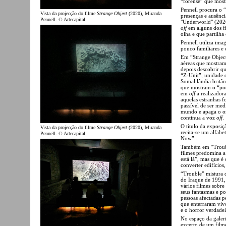
“forense” que most
Pennell procura o “
Vista da projecção do filme
Strange Object
(2020), Miranda
presenças e ausênci
Pennell. © Artecapital
"Underworld" (2026
off
em alguns dos fi
olha e que partilha
Pennell utiliza ima
pouco familiares e
Em “Strange Object
aéreas que mostram 
depois descobrir qu
“Z-Unit”, unidade 
Somalilândia britâ
que mostram o “pod
em
off
a realizador
aquelas estranhas 
passível de ser me
mundo e apaga o or
continua a voz
off
.
O título da exposiçã
Vista da projecção do filme
Strange Object
(2020), Miranda
recita-se um alfabeto
Pennell. © Artecapital
Now”...
Também em “Troubl
filmes predomina a
está lá”, mas que 
converter edifícios
“Trouble” mistura d
do Iraque de 1991,
vários filmes sobr
seus fantasmas e po
pessoas afectadas p
que enterraram viv
e o horror verdadei
No espaço da galeri
excerto de um filme