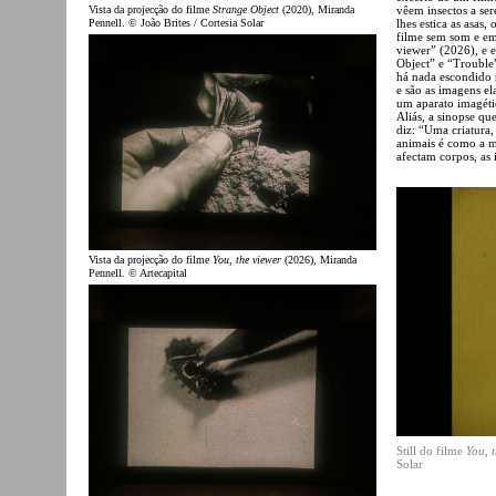
vêem insectos a se
Vista da projecção do filme
Strange Object
(2020), Miranda
lhes estica as asas
Pennell. © João Brites / Cortesia Solar
filme sem som e e
viewer” (2026), e e
Object” e “Trouble”
há nada escondido n
e são as imagens el
um aparato imagétic
Aliás, a sinopse q
diz: “Uma criatura
animais é como a m
afectam corpos, as
Vista da projecção do filme
You, the viewer
(2026), Miranda
Pennell. © Artecapital
Still do filme
You, 
Solar