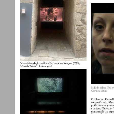
Vista da instalação do filme
You made me love you
(2005),
Miranda Pennell. © Artecapital
Still do filme
You m
Cortesia Solar
O olhar em Pennell
corporificado. Mesm
graficamente muito 
nos seus filmes, o 
transmissão ao espe