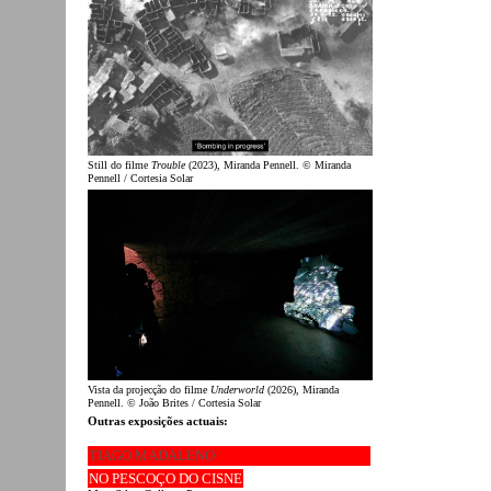
Still do filme
Trouble
(2023), Miranda Pennell. © Miranda
Pennell / Cortesia Solar
Vista da projecção do filme
Underworld
(2026), Miranda
Pennell. © João Brites / Cortesia Solar
Outras exposições actuais:
TIAGO MADALENO
NO PESCOÇO DO CISNE