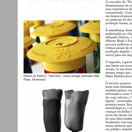
O vencedor do “Pr
dinamarquesa de or
uma experiência da
contaminada. Como 
em desenvolvimento
ou padecem de doe
produção barata, qu
À semelhança deste 
endereçados ao ch
Sébastien Dubois, v
Alberto Meda e Fr
procura melhorar a 
vítimas anuais de m
produção simples, 
euros) para uns imp
O segundo, a garraf
que limita um sext
anuais, na sua maior
mesmo tempo que a
Water Disinfection)
Prémio do Público: “Antivirus”, contra seringas infectadas (Hân
Pham, Dinamarca)
O terceiro project
áreas mais debatid
multidisciplinar re
informática como N
de custo inferior 
laptop”, eventualm
primeira soma. Aind
metodológicos, o jú
crianças excluídas 
torna um direito bá
de uma ideia basil
finalmente converg
numa simbiose que 
seu público infantil