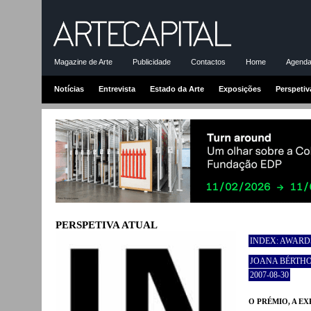
Magazine de Arte
Publicidade
Contactos
Home
Agenda-
Notícias
Entrevista
Estado da Arte
Exposições
Perspetiv
PERSPETIVA ATUAL
INDEX: AWARD
JOANA BÉRTH
2007-08-30
O PRÉMIO, A E