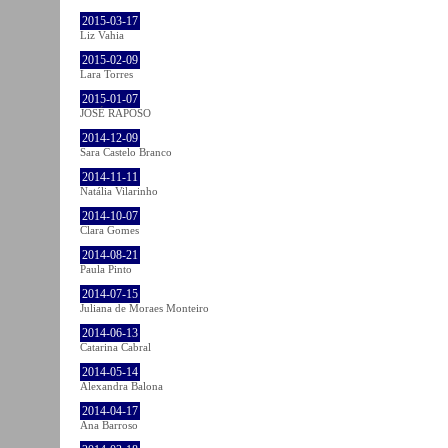
2015-03-17
Liz Vahia
2015-02-09
Lara Torres
2015-01-07
JOSÉ RAPOSO
2014-12-09
Sara Castelo Branco
2014-11-11
Natália Vilarinho
2014-10-07
Clara Gomes
2014-08-21
Paula Pinto
2014-07-15
Juliana de Moraes Monteiro
2014-06-13
Catarina Cabral
2014-05-14
Alexandra Balona
2014-04-17
Ana Barroso