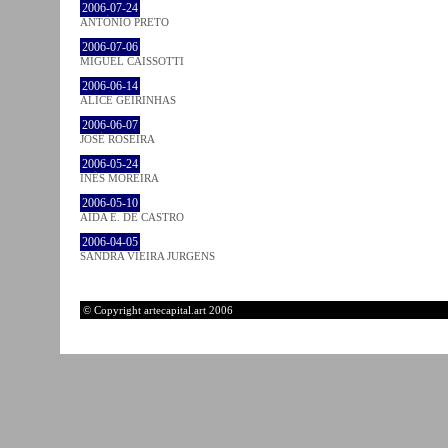
2006-07-24
ANTÓNIO PRETO
2006-07-06
MIGUEL CAISSOTTI
2006-06-14
ALICE GEIRINHAS
2006-06-07
JOSÉ ROSEIRA
2006-05-24
INÊS MOREIRA
2006-05-10
AIDA E. DE CASTRO
2006-04-05
SANDRA VIEIRA JURGENS
© Copyright artecapital.art 2006