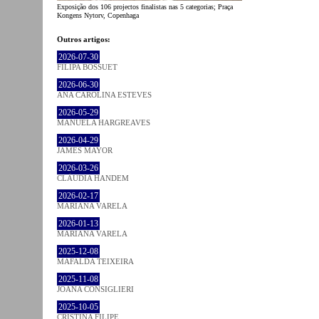
Exposição dos 106 projectos finalistas nas 5 categorias; Praça
Kongens Nytorv, Copenhaga
Outros artigos:
2026-07-30
FILIPA BOSSUET
2026-06-30
ANA CAROLINA ESTEVES
2026-05-29
MANUELA HARGREAVES
2026-04-29
JAMES MAYOR
2026-03-26
CLÁUDIA HANDEM
2026-02-17
MARIANA VARELA
2026-01-13
MARIANA VARELA
2025-12-08
MAFALDA TEIXEIRA
2025-11-08
JOANA CONSIGLIERI
2025-10-05
CRISTINA FILIPE