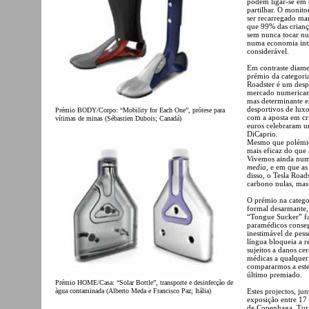
podem ligar-se em r
partilhar. O monitor
ser recarregado m
que 99% das crianç
sem nunca tocar n
numa economia intr
considerável.
Em contraste diamet
prémio da categori
Roadster é um desp
mercado numericam
mas determinante e
desportivos de luxo
Prémio BODY/Corpo: “Mobility for Each One”, prótese para
com a aposta em cri
vítimas de minas (Sébastien Dubois; Canadá)
euros celebraram 
DiCaprio.
Mesmo que polémica
mais eficaz do que
Vivemos ainda numa
media
, e em que as
disso, o Tesla Roa
carbono nulas, mas 
O prémio na catego
formal desarmante,
“Tongue Sucker” faz
paramédicos conseg
inestimável de pes
língua bloqueia a 
sujeitos a danos c
médicas a qualquer
compararmos a este
último premiado.
Prémio HOME/Casa: “Solar Bottle”, transporte e desinfecção de
àgua contaminada (Alberto Meda e Francisco Paz; Itália)
Estes projectos, j
exposição entre 17
de Copenhaga. Turis