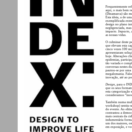
Frequentemente ref
aqui, o mais bem 
(Dinamarca) são me
Esta ideia, a de um
exemplificada exten
design no plano int
negligenciada, mas
impacto.
Impacto
,
as nossas vidas.
O culminar deste p
que elevam esta ca
cinco vezes 100 mil
apresentaram soluçõ
hoje. Alterações cl
epidemias, particip
tão variada e comp
conversas nestes di
pautou-se por uma 
megalomania. Falou
inovação, até ao p
Design
, para o IN
que os seus formato
esta categorização 
consideramos “ino
Também numa multip
workshop) sentiu-s
do evento. Ao eliti
contrastou a democr
mais centrais da ci
indumentária formal
um dos maiores, on
em exposição, e vo