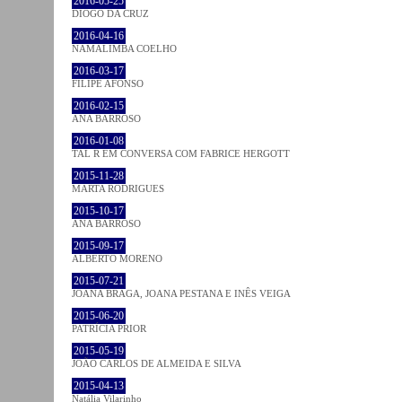
2016-05-25
DIOGO DA CRUZ
2016-04-16
NAMALIMBA COELHO
2016-03-17
FILIPE AFONSO
2016-02-15
ANA BARROSO
2016-01-08
TAL R EM CONVERSA COM FABRICE HERGOTT
2015-11-28
MARTA RODRIGUES
2015-10-17
ANA BARROSO
2015-09-17
ALBERTO MORENO
2015-07-21
JOANA BRAGA, JOANA PESTANA E INÊS VEIGA
2015-06-20
PATRÍCIA PRIOR
2015-05-19
JOÃO CARLOS DE ALMEIDA E SILVA
2015-04-13
Natália Vilarinho