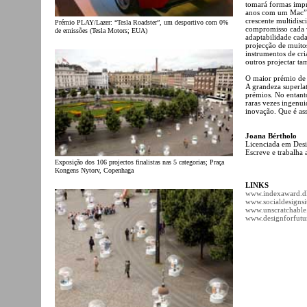
tomará formas impr
anos com um Mac”)
crescente multidisc
Prémio PLAY/Lazer: “Tesla Roadster”, um desportivo com 0%
compromisso cada v
de emissões (Tesla Motors; EUA)
adaptabilidade cada
projecção de muito
instrumentos de cri
outros projectar t
O maior prémio de
A grandeza superla
prémios. No entant
raras vezes ingenu
inovação. Que é as
Joana Bértholo
Licenciada em Desi
Escreve e trabalha 
Exposição dos 106 projectos finalistas nas 5 categorias; Praça
Kongens Nytorv, Copenhaga
LINKS
www.indexaward.d
www.socialdesignsi
www.unscratchable
www.designforfutu