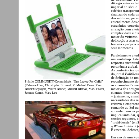
diálogo entre as fu
imperial do século
esférico transpare
sinalizando cada u
dos módulos, permi
entendimento dos c
estratégias, concei
a relação com a tot
complexidade e dis
maior do visitante.
dedicação a estas c
honesta a própria 
seus momentos.
Paralelamente a tud
um workshop. Este 
respostas encontra
pertinência global.
As conferências, q
do jornal
Politikens
de definição de u
reconhecimento dos
Prémio COMMUNITY/Comunidade: “One Laptop Per Child”
os chamados Primei
(Rebecca Allen, Christopher Blizzard, V. Michael Bove, Yves
maioria dos design
Behar/fuseproject, Walter Bender, Michail Bletsas, Mark Foster,
clientes, desenvol
Jacques Gagne, Mary Lou
– justamente, a mai
necessidades dos r
criativo e empreend
rumando ao Sul qual
aprender com os pa
implica tanto dar, 
sessões seguintes, 
“multi-locais” (e n
–
Where to take it 
É essencial debater,
Em azo de uma (quas