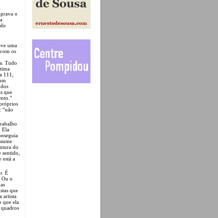
á
mprava o
 a
 do
teve uma
 com os
la. Tudo
ltima
a 111,
 um
 dos
as que
ento.”
próprios
: “não
trabalho
. Ela
onseguia
assume
intura do
 sentido,
 está a
r. É
? Ou o
das
istas que
 artista
o que ela
s quadros