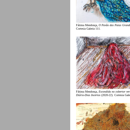
Fátima Mendonça,
O Pavão das Patas Grand
Cortesia Galeria 111.
Fátima Mendonça,
Escondida no cobertor ve
Diário-Dias Incertos
(2020-22). Cortesia Gale