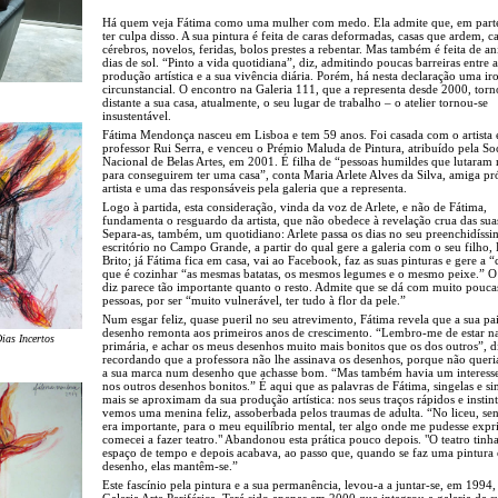
Há quem veja Fátima como uma mulher com medo. Ela admite que, em part
ter culpa disso. A sua pintura é feita de caras deformadas, casas que ardem, c
cérebros, novelos, feridas, bolos prestes a rebentar. Mas também é feita de an
dias de sol. “Pinto a vida quotidiana”, diz, admitindo poucas barreiras entre a
produção artística e a sua vivência diária. Porém, há nesta declaração uma ir
circunstancial. O encontro na Galeria 111, que a representa desde 2000, tor
distante a sua casa, atualmente, o seu lugar de trabalho – o atelier tornou-se
insustentável.
Fátima Mendonça nasceu em Lisboa e tem 59 anos. Foi casada com o artista 
professor Rui Serra, e venceu o Prémio Maluda de Pintura, atribuído pela So
Nacional de Belas Artes, em 2001. É filha de “pessoas humildes que lutaram
para conseguirem ter uma casa”, conta Maria Arlete Alves da Silva, amiga p
artista e uma das responsáveis pela galeria que a representa.
Logo à partida, esta consideração, vinda da voz de Arlete, e não de Fátima,
fundamenta o resguardo da artista, que não obedece à revelação crua das sua
Separa-as, também, um quotidiano: Arlete passa os dias no seu preenchidíss
escritório no Campo Grande, a partir do qual gere a galeria com o seu filho,
Brito; já Fátima fica em casa, vai ao Facebook, faz as suas pinturas e gere a “
que é cozinhar “as mesmas batatas, os mesmos legumes e o mesmo peixe.” O
diz parece tão importante quanto o resto. Admite que se dá com muito pouca
pessoas, por ser “muito vulnerável, ter tudo à flor da pele.”
Num esgar feliz, quase pueril no seu atrevimento, Fátima revela que a sua pa
desenho remonta aos primeiros anos de crescimento. “Lembro-me de estar n
ias Incertos
primária, e achar os meus desenhos muito mais bonitos que os dos outros”, d
recordando que a professora não lhe assinava os desenhos, porque não queri
a sua marca num desenho que achasse bom. “Mas também havia um interesse
nos outros desenhos bonitos.” É aqui que as palavras de Fátima, singelas e si
mais se aproximam da sua produção artística: nos seus traços rápidos e instint
vemos uma menina feliz, assoberbada pelos traumas de adulta. “No liceu, sen
era importante, para o meu equilíbrio mental, ter algo onde me pudesse expr
comecei a fazer teatro." Abandonou esta prática pouco depois. "O teatro tin
espaço de tempo e depois acabava, ao passo que, quando se faz uma pintura
desenho, elas mantêm-se.”
Este fascínio pela pintura e a sua permanência, levou-a a juntar-se, em 1994,
Galeria Arte Periférica. Terá sido apenas em 2000 que integrou a galeria da 