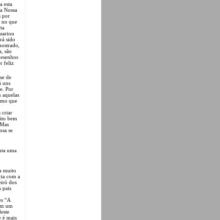
a esta
ma Nossa
s por
s no que
rta
ssariou
rá sido
mostrado,
a, são
desenhos
r feliz
se de
á uns
e. Por
m aquelas
esmo que
 criar
uito bem
 Mas
osa se
onta uma
a muito
cia com a
eiró dos
 pais
es “A
tem um
deste
 é mais