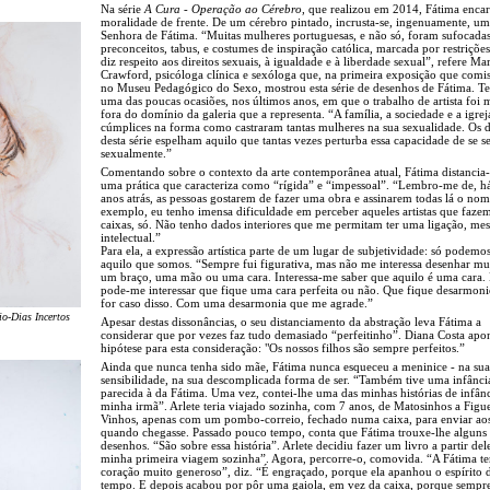
Na série
A Cura - Operação ao Cérebro
, que realizou em 2014, Fátima encar
moralidade de frente. De um cérebro pintado, incrusta-se, ingenuamente, u
Senhora de Fátima. “Muitas mulheres portuguesas, e não só, foram sufocada
preconceitos, tabus, e costumes de inspiração católica, marcada por restriçõe
diz respeito aos direitos sexuais, à igualdade e à liberdade sexual”, refere Ma
Crawford, psicóloga clínica e sexóloga que, na primeira exposição que comi
no Museu Pedagógico do Sexo, mostrou esta série de desenhos de Fátima. Te
uma das poucas ocasiões, nos últimos anos, em que o trabalho de artista foi 
fora do domínio da galeria que a representa. “A família, a sociedade e a igrej
cúmplices na forma como castraram tantas mulheres na sua sexualidade. Os 
desta série espelham aquilo que tantas vezes perturba essa capacidade de se se
sexualmente.”
Comentando sobre o contexto da arte contemporânea atual, Fátima distancia-
uma prática que caracteriza como “rígida” e “impessoal”. “Lembro-me de, h
anos atrás, as pessoas gostarem de fazer uma obra e assinarem todas lá o nom
exemplo, eu tenho imensa dificuldade em perceber aqueles artistas que faze
caixas, só. Não tenho dados interiores que me permitam ter uma ligação, m
intelectual.”
Para ela, a expressão artística parte de um lugar de subjetividade: só podemos
aquilo que somos. “Sempre fui figurativa, mas não me interessa desenhar m
um braço, uma mão ou uma cara. Interessa-me saber que aquilo é uma cara.
pode-me interessar que fique uma cara perfeita ou não. Que fique desarmoni
for caso disso. Com uma desarmonia que me agrade.”
io-Dias Incertos
Apesar destas dissonâncias, o seu distanciamento da abstração leva Fátima a
considerar que por vezes faz tudo demasiado “perfeitinho”. Diana Costa ap
hipótese para esta consideração: "Os nossos filhos são sempre perfeitos.”
Ainda que nunca tenha sido mãe, Fátima nunca esqueceu a meninice - na sua
sensibilidade, na sua descomplicada forma de ser. “Também tive uma infânci
parecida à da Fátima. Uma vez, contei-lhe uma das minhas histórias de infân
minha irmã”. Arlete teria viajado sozinha, com 7 anos, de Matosinhos a Figu
Vinhos, apenas com um pombo-correio, fechado numa caixa, para enviar aos
quando chegasse. Passado pouco tempo, conta que Fátima trouxe-lhe alguns
desenhos. “São sobre essa história”. Arlete decidiu fazer um livro a partir del
minha primeira viagem sozinha”. Agora, percorre-o, comovida. “A Fátima 
coração muito generoso”, diz. “É engraçado, porque ela apanhou o espírito 
tempo. E depois acabou por pôr uma gaiola, em vez da caixa, porque sempre