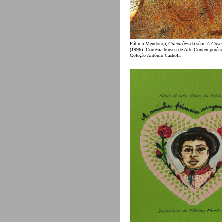
Fátima Mendonça,
Camarões
da série
A Casa
(1996). Cortesia Museu de Arte Contemporâne
Coleção António Cachola.