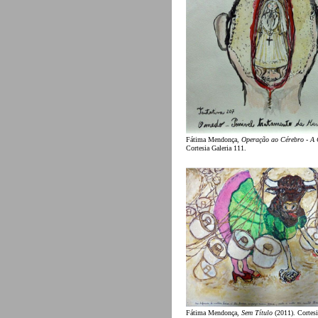
Fátima Mendonça,
Operação ao Cérebro - A
Cortesia Galeria 111.
Fátima Mendonça,
Sem Título
(2011). Cortesi