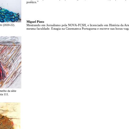
poético."
Miguel Pinto
es
(2020-22).
Mestrando em Jornalismo pela NOVA-FCSH, e licenciado em História da Art
mesma faculdade. Estagia na Cinemateca Portuguesa e escreve nas horas vag
rmelho
da série
ria 111.