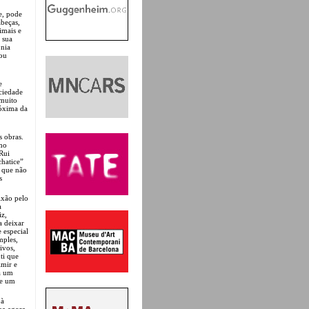
e, pode
abeças,
imais e
 sua
onia
nou
e
ciedade
 muito
róxima da
s obras.
imo
 Rui
chatice”
 que não
s
ixão pelo
a
iz,
a deixar
 especial
mples,
ivos,
ti que
imir e
ha um
 e um
 à
sua agora