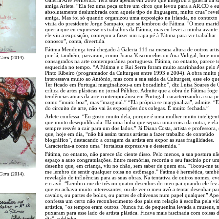
amiga Arlete. “Ela fez uma peça sobre um circo que levou para a AR.CO e eu
absolutamente deslumbrada com aquele tipo de linguagem, muito crua" revel
amiga. Mas foi só quando organizou uma exposição na Irlanda, no contexto
visita do presidente Jorge Sampaio, que se lembrou de Fátima. "O meu mari
queria que eu expusesse os trabalhos da Fátima, mas eu levei a minha avant
ele viu a exposição, começou a fazer um rapa pé à Fátima para vir trabalhar
conosco”, conta, divertida.
Fátima Mendonça terá chegado à Galeria 111 na mesma altura de outros artis
por lá, também, passaram, como Joana Vasconcelos ou Ana Vidigal, hoje no
 Cura
(2014).
consagrados na arte contemporânea portuguesa. Fátima, no entanto, parece t
esquecida no tempo. “A Fátima e o Rui Serra foram muito acarinhados pelo 
Pinto Ribeiro (programador da Culturgest entre 1993 e 2004). A obra muito 
interessava muito ao António, mas com a sua saída da Culturgest, esse elo qu
Ter ficado em Portugal marginalizou-a um bocadinho”, diz Luísa Soares de O
crítica de artes plásticas no jornal Público. Admite que a obra de Fátima foge
tendências atuais da arte contemporânea em Portugal, caracterizando a sua 
como “muito boa”, mas “marginal.” “Ela própria se marginaliza”, admite. “E
do circuito de arte, não vai às exposições dos colegas. É muito fechada.”
Arlete confessa: “Eu gosto muito dela, porque é uma mulher muito inteligent
que muito desequilibrada. Há uma linha que separa uma coisa da outra, e ela
sempre resvés a cair para um dos lados.” Já Diana Costa, artista e professora,
que, hoje em dia, “não há assim tantos artistas a fazer trabalho de conteúdo
biográfico”, destacando a coragem da artista em expor as suas fragilidades.
Caracteriza-a como uma “fortaleza expressiva e destemida.”
Fátima, no entanto, não parece tão ciente disso. Pelo menos, a sua postura nã
espaço a auto congratulações. Entre memórias, recorda o seu fascínio por u
desenho que, em criança, viu no chão, sem saber de quem era. “Tocou-me ta
me lembro de sentir qualquer coisa no estômago.” Fátima é hermética, també
 Cura
(2014).
revelação de influências para as suas obras. Na tentativa de outros nomes, ev
e o avô. “Lembro-me de três ou quatro desenhos do meu pai quando ele fez a
que eu achava muito interessantes, ou de ver o meu avô a tentar desenhar par
cavalos, ou partes de bolos, ou partes de chávenas num papel qualquer.” Apes
confessa um certo não reconhecimento dos pais em relação à escolha pela vi
artística, “os tempos eram outros. Nunca fui de pequenina levada a museus,
puxaram para esse lado de artista plástica. Ficava mais fascinada com coisas 
dia”, sublinha.