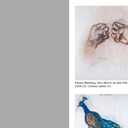
Fátima Mendonça,
Dois Murros
da série
Diár
(2020-22). Cortesia Galeria 111.