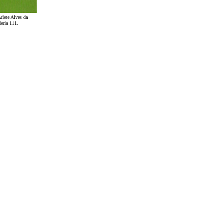
rlete Alves da
eria 111.