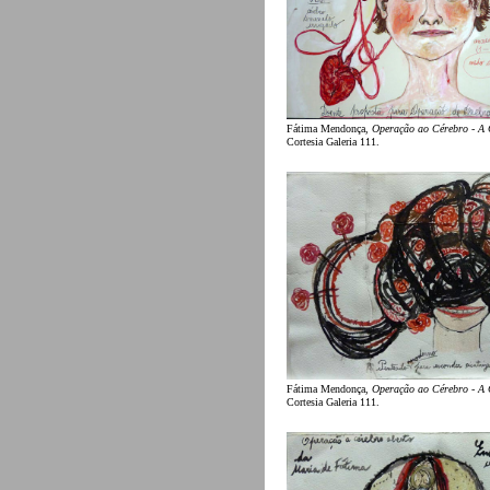
Fátima Mendonça,
Operação ao Cérebro - A
Cortesia Galeria 111.
Fátima Mendonça,
Operação ao Cérebro - A
Cortesia Galeria 111.