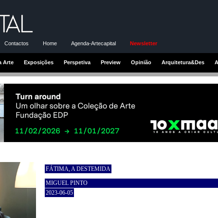
Contactos
Home
Agenda-Artecapital
Newsletter
a Arte
Exposições
Perspetiva
Preview
Opinião
Arquitetura&Des
A
FÁTIMA, A DESTEMIDA
MIGUEL PINTO
2023-06-05