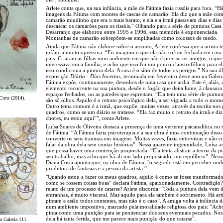
Arlete conta que, na sua infância, a mãe de Fátima fazia rissóis para fora. “H
imagens da Fátima com montes de cascas de camarão. Ela diz que a mãe co
camarão miudinho que era o mais barato, e ela e a irmã passavam dias e dias
descascar os camarões para os rissóis.” Olhando para a série de pinturas Casa
Desarranjo que elaborou entre 1995 e 1996, esta memória é exponenciada.
Montanhas de camarão sobrepõem-se empilhadas como colossos de medo.
Ainda que Fátima não elabore sobre o assunto, Arlete confessa que a artista 
infância muito opressiva. “Eu imagino o que ela não sofreu fechada em casa
pais. Criaram as filhas num ambiente em que não é preciso ter amigos, o que
interessava era a família, e acho que isso foi um pouco claustrofóbico para e
isso condiciona a pintura dela. A casa é o sítio de todos os perigos.” Na sua ú
exposição
Diário - Dias Incertos
, terminada em fevereiro deste ano na Galeri
Fátima expôs, continuamente, desenhos de uma casa que ardia. Este é, aliás,
elemento recorrente na sua pintura, desde o fogão que deita lume, à clausura
espaços fechados, ou as paredes que espreitam. “Ela tem uma série de pintur
 Cura
(2014).
são só olhos. Aquilo é o retrato psicológico dela, a ser vigiada a todo o mom
Outro tema comum é a irmã, que expõe, muitas vezes, através da escrita nos 
quadros, como se um diário se tratasse. “Ela faz muito o retrato da irmã e diz
chores, eu estou aqui”", conta Arlete.
Luísa Soares de Oliveira destaca a presença de uma vertente psicanalítica no 
de Fátima. “A Fátima fazia psicoterapia e a sua obra é uma continuação disso
converte os seus traumas em imagens. Muitas vezes, fazia entrevistas e não c
falar da obra dela sem contar histórias”. Nessa aparente ingenuidade, Luísa 
que possa haver uma contenção propositada. “Ela tenta abstrair a teoria da p
seu trabalho, mas acho que há ali um lado propositado, um equilíbrio”. Nesse
Diana Costa aponta que, na obra de Fátima, "o segredo está em perceber onde
produtora de fantasias e a pessoa da artista.”
"Quando estou a fazer os meus quadros, aquilo é como se fosse transformado
como se fossem coisas boas” declara Fátima, apaixonadamente. Contradição
relato de um processo de catarse? Arlete discorda: "Toda a pintura dela vem 
entranhas, é muito visceral. Mas aquilo para ela também é sofrimento. Há art
pintam e estão todos contentes, mas não é o caso”. A amiga volta à infância da
num ambiente impositivo, marcado pela moralidade religiosa dos pais: “Ach
pinta como uma punição para se penitenciar dos seus eventuais pecados. No
dela há tanta ferida, que me parece mais punição do que catarse”.
a Galeria 111.