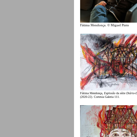
Fátima Mendonça. © Miguel Pinto
Fátima Mendonça,
Explosão
da série
Diário-D
(2020-22). Cortesia Galeria 111.