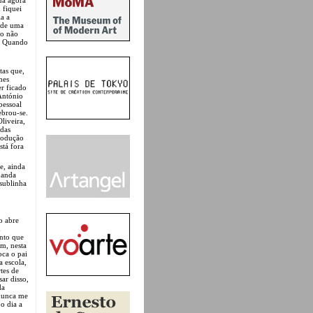
 fiquei
a a
 de uma
do não
e. Quando
tas que,
mes
er ficado
António
pessoal
ebrou-se.
liveira,
 das
produção
stá fora
e, ainda
 anda
 sublinha
o abre
m
nto que
m, nesta
oca o pai
 escola,
tes de
ar disso,
da
 nunca me
do dia a