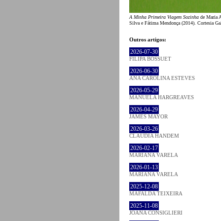
A Minha Primeira Viagem Sozinha
de Maria A
Silva e Fátima Mendonça (2014). Cortesia Gal
Outros artigos:
2026-07-30
FILIPA BOSSUET
2026-06-30
ANA CAROLINA ESTEVES
2026-05-29
MANUELA HARGREAVES
2026-04-29
JAMES MAYOR
2026-03-26
CLÁUDIA HANDEM
2026-02-17
MARIANA VARELA
2026-01-13
MARIANA VARELA
2025-12-08
MAFALDA TEIXEIRA
2025-11-08
JOANA CONSIGLIERI