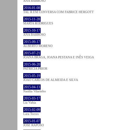
ANA BARROSO
2016-01-08
TAL R EM CONVERSA COM FABRICE HERGOTT
2015-11-28
MARTA RODRIGUES
2015-10-17
ANA BARROSO
2015-09-17
ALBERTO MORENO
2015-07-21
JOANA BRAGA, JOANA PESTANA E INÊS VEIGA
2015-06-20
PATRÍCIA PRIOR
2015-05-19
JOÃO CARLOS DE ALMEIDA E SILVA
2015-04-13
Natália Vilarinho
2015-03-17
Liz Vahia
2015-02-09
Lara Torres
2015-01-07
JOSÉ RAPOSO