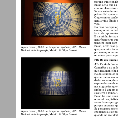
porque tradicional
Então acho que na 
com os elementos –
Se nos entendermos
primordial que nos 
O que somos senão á
gera a vida. Então 
vida.
No caso da exposiçã
exemplo, séries de 
facto de representa
E na minha forma d
gerar bandeiras que
também jogar com 
Então, neste caso p
Agnes Essonti,
Hotel Del Artefacto Expoliado
, 2026. Museo
que para mim tentam
Nacional de Antropología, Madrid. © Filipa Bossuet
por exemplo, no m
ou como pessoa que
FB: De que símbolo
AE:
Os símbolos em
Camarões e do sudes
que atualmente há m
Há dois símbolos e
que se traduz como 
deslocamento, das v
explorador ou de u
nas migrações que 
símbolo é um em qu
esta terra é minha”.
Então há uma quest
o mundo capitalista
vezes damos por gar
porque eu penso que
Se pensamos neste 
Agnes Essonti,
Hotel Del Artefacto Expoliado
, 2026. Museo
chegámos a este pon
Nacional de Antropología, Madrid. © Filipa Bossuet
quando na realidade