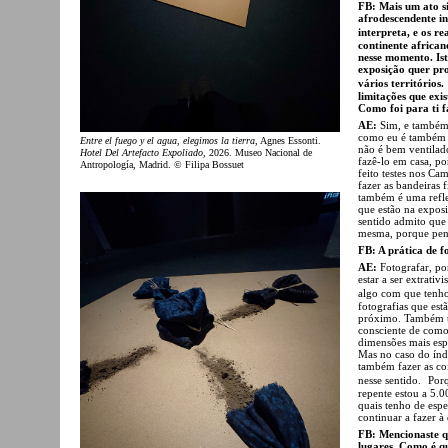
FB:
Mais um ato s
afrodescendente in
interpreta, e os r
continente african
nesse momento. Is
exposição quer pro
vários território
limitações que exi
Como foi para ti f
AE:
Sim, e também 
como eu é também 
Entre el fuego y el agua, elegimos la tierra
, Agnes Essonti.
não é bem ventilado
Hotel Del Artefacto Expoliado
, 2026. Museo Nacional de
fazê-lo em casa, p
Antropología, Madrid. © Filipa Bossuet
feito testes nos Ca
fazer as bandeiras 
também é uma refle
que estão na expos
sentido admito que
mesma, porque pens
FB: A prática de f
AE:
Fotografar, p
estar a ser extrati
algo com que tenho
fotografias que est
próximo. Também te
consciente de como 
dimensões mais espi
Mas no caso do índi
também fazer as co
nesse sentido. Porq
repente estou a 5.0
quais tenho de espe
continuar a fazer à 
FB: Mencionaste qu
lugares. Como é qu