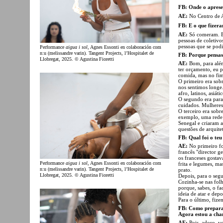
FB: Onde o apres
AE:
No Centro de 
FB: E o que fizer
AE:
Só comeram. Eu
pessoas de coletivo
pessoas que se podi
Performance
aigua i sol
, Agnes Essonti en colaboración com
n:u (melissandre varin). Tangent Projects, l’Hospitalet de
FB: Porque pensas
Llobregat, 2025. © Agustina Fioretti
AE:
Bom, para além
ter orçamento, eu p
comida, mas no fi
O primeiro era sobr
nos sentimos longe.
afro, latinos, asiá
O segundo era para
cuidados. Mulheres
O terceiro era sobr
exemplo, uma rede 
Senegal e criaram 
questões de arquite
FB: Qual foi o teu
AE:
No primeiro f
francês "director g
os franceses gost
Performance
aigua i sol
, Agnes Essonti en colaboración com
frita e legumes, ma
n:u (melissandre varin). Tangent Projects, l’Hospitalet de
prato.
Llobregat, 2025. © Agustina Fioretti
Depois, para o seg
Cozinha-se nas folh
porque, sabes, o fa
ideia de atar e depoi
Para o último, fiz
FB: Como preparas
Agora estou a cha
AE:
Pois, adoro, v