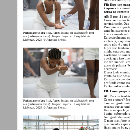
FB: Digo isto porq
é apenas ir a mani
negra no contexto
AE:
E isto já é polí
Esses confrontos tê
reivindicação. Que 
Para mim é importa
também naqueles qu
Performance
aigua i sol
, Agnes Essonti en colaboración com
historicamente reti
n:u (melissandre varin). Tangent Projects, l’Hospitalet de
Eu pessoalmente est
Llobregat, 2025. © Agustina Fioretti
violência, à opress
sobre nós, é o que 
E por isso também 
minha casa pelo me
Gostamos de comer
queria que isso ti
me faz também lemb
gosto da palavra 
necessária.
E essa ideia é mui
muito do que nos a
Europa ou vivendo
profunda connosco
Então, voltar a mi
FB: Como preparas
AE:
Pois, tu tamb
Como preparo? Prep
Performance
aigua i sol
, Agnes Essonti en colaboración com
Também gosto muit
n:u (melissandre varin). Tangent Projects, l’Hospitalet de
receitas que apren
Llobregat, 2025. © Agustina Fioretti
Há coisas que hoje
bonito, sobretudo p
Não gosto de recei
O meu manifesto te
que cozinha e que 
ficam muito boas, 