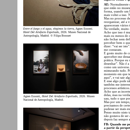
AE:
Normalmente é
que estão no museu
forma, usando um b
mais voltei a isso. N
Mas no processo de
reorganizar, até a 
apareceram vários t
Na verdade, muito 
Entre el fuego y el agua, elegimos la tierra
, Agnes Essonti.
Acho que isso é mu
Hotel Del Artefacto Expoliado
, 2026. Museo Nacional de
mais ou menos de c
Antropología, Madrid. © Filipa Bossuet
não fechar nem def
perceber bem o que 
dizer: “vai ser ist
me contaram.
E gosto muito de c
aperceber-me dessa
prática. Porque eu
desenhar”. Não é a
como um universo. T
misturando tudo. P
momento em que tens
aqui”, e vai sair alg
E esse algo pode nã
também me interessa
processos artísticos.
Acho que as incert
delas, mas na verd
Agnes Essonti,
Hotel Del Artefacto Expoliado
, 2026. Museo
uau, tudo o que po
Nacional de Antropología, Madrid.
Mas por um tempo,
precisamos de certe
pudesse ser mais es
Penso muito nisto 
não gostava de ser 
depois faz sempre 
FB: Quando me per
a partir da perspe