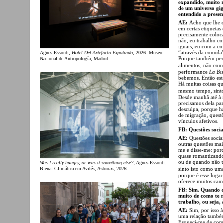
expandido, muito m
de um universo gig
entendido a prese
AE:
Acho que lhe 
em certas etiqueta
precisamente coloca
não, eu trabalho c
iguais, eu com a c
“através da comida
Agnes Essonti,
Hotel Del Artefacto Expoliado
, 2026. Museo
Porque também pen
Nacional de Antropología, Madrid.
alimentos, não com
performance
La Bi
bebemos. Então est
Há muitas coisas q
mesmo tempo, sinto
Desde manhã até à 
precisamos dela pa
desculpa, porque h
de migração, questõ
vínculos afetivos.
FB: Questões socia
AE:
Questões socia
outras questões ma
me e disse-me: por
quase romantizando
ou de quando não t
Was I really hungry, or was it something else?
, Agnes Essonti.
Bienal Climática em Avilés, Asturias, 2026.
sinto isto como u
porque é esse luga
oferece muitos cam
FB: Sim. Quando d
muito de como te r
trabalho, ou seja,
AE:
Sim, por isso à
uma relação também
Esqueci-me de com