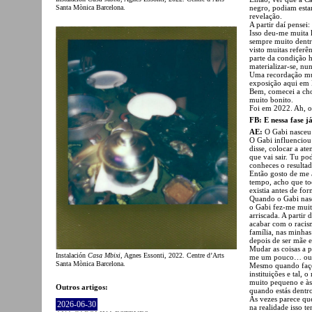
Santa Mònica Barcelona.
negro, podiam est
revelação.
A partir daí pensei
Isso deu-me muita 
sempre muito dentr
visto muitas referên
parte da condição 
materializar-se, nun
Uma recordação mui
exposição aqui em B
Bem, comecei a cho
muito bonito.
Foi em 2022. Ah, o
FB: E nessa fase j
AE:
O Gabi nasceu
O Gabi influenciou
disse, colocar a a
que vai sair. Tu po
conheces o resultad
Então gosto de me
tempo, acho que to
existia antes de for
Quando o Gabi nasc
o Gabi fez-me muit
arriscada. A partir
acabar com o racis
família, nas minha
depois de ser mãe e
Mudar as coisas a p
Instalación
Casa Mbixi
, Agnes Essonti, 2022. Centre d’Arts
me um pouco… ou p
Santa Mònica Barcelona.
Mesmo quando faço 
instituições e tal
muito pequeno e às
Outros artigos:
quando estás dentr
Às vezes parece que
2026-06-30
na realidade isso t