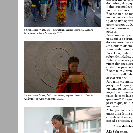
doméstico, dos papé
é algo que me leva
familiar e a das mu
E penso que, ao m
une, na maioria dos
Quando tive oportu
gente, grupos de 50
tenho interesse em
Performance
Viaje, Sol, Eternidad
, Agnes Essonti. Centro
pessoas.
Atlántico de Arte Moderno, 2025.
Penso mais em part
tu tiveste a oportu
do encontro que a 
até algumas dinâmi
E um muito bom ex
Barcelona, onde fiz
sobre identidades, 
Então convidava pa
virem dar um discu
cuidar das pessoas 
E para mim a premis
aos quais podia vir
desconstruir-se.
Para mim era muito
porque acho que es
violenta ou com fo
megafone numa man
Performance
Viaje, Sol, Eternidad
, Agnes Essonti. Centro
prato de comida a a
Atlántico de Arte Moderno, 2025.
questione? Por que
pessoas que, no fu
mulheres.
Acho que não recon
quase uma forma de
comida também é cu
isso não existisse, 
FB: Como definiste
AE:
Sobremesa.