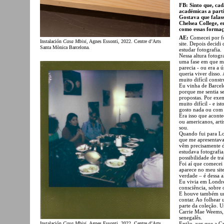
FB: Sinto que, cad
académicas a parti
Gostava que falas
Chelsea College, 
como essas formaçõ
AE:
Comecei por fo
Instalación
Casa Mbixi
, Agnes Essonti, 2022. Centre d’Arts
site. Depois decidi 
Santa Mònica Barcelona.
estudar fotografia.
Nessa altura foto
uma fase em que me
parecia - ou era a 
queria viver disso
muito difícil constr
Eu vinha de Barcelo
porque me sentia s
propostas. Por exem
muito difícil - e i
gosto nada ou com 
Era isso que acont
ou americanos, arti
sou.
Quando fui para Lo
que me apresentavam
vêm precisamente 
estudava fotografi
possibilidade de tr
Foi aí que comecei 
aparece no meu sit
verdade – é dessa a
Eu vivia em Londre
consciência, sobre 
E houve também um
contar. Ao folhear
parte da coleção. U
Carrie Mae Weems, 
senegalês.
Instalación
Casa Mbixi
, Agnes Essonti, 2022. Centre d’Arts
Então, ver que a C