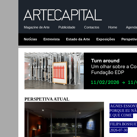
Magazine de Arte
Publicidade
Contactos
Home
Agenda-
Notícias
Entrevista
Estado da Arte
Exposições
Perspetiv
PERSPETIVA ATUAL
AGNES ESSONT
PORQUE EU NÃ
E QUE COME'
FILIPA BOSSUE
2026-07-30