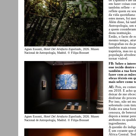
em fazer coisas co
também reflete – e 
reflete quem eu sou
da vida quotidiana
estes meses, foi meu
Além disso, há tam
Antropologia, um e
a quem consideramo
desta instituição.
Então, o facto de e
mesmo tempo, atrav
fotografias ou da p
também mais nosso,
Agnes Essonti,
Hotel Del Artefacto Expoliado
, 2026. Museo
trajetória, mas no 
Nacional de Antropología, Madrid. © Filipa Bossuet
população afrodesce
tornar visível.
FB: Sobre o intere
esse tecido dentro
também a tua form
fazer com as mãos
obras têxteis em q
mais sobre como te
AE:
Pois, eu comec
em 2018. E acho qu
deixar de me obceca
desfrutar do proces
Por isso, não sei m
sobretudo com tinta
Então era uma forma
cenoura, de beterra
depois a tentar pen
Agnes Essonti,
Hotel Del Artefacto Expoliado
, 2026. Museo
atributos ou qualid
Nacional de Antropología, Madrid. © Filipa Bossuet
ingredientes.
A questão do índig
É um corante que é
África Central. Te