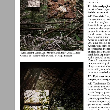
narrativa.
FB: A investigaçã
del Artefacto Expo
tecido da tua avó.
AE:
Essa série fot
ultimamente, acho 
como invocações.
Esse título surge 
das capacidades que
enquanto artista e
são desenvolvidos 
A série nasce a pa
Antropologia: um 
Ori, uma espécie de
A partir daí comece
colonialismo mental
exploradora, mas s
Agnes Essonti,
Hotel Del Artefacto Expoliado
, 2026. Museo
totalidade. Apareço
Nacional de Antropología, Madrid. © Filipa Bossuet
Acho que, tal como
Cargo
é também um 
avançar e uma prát
chegar a um estado
exposição, esta pub
continuar a trabalh
FB: E por isso na 
um projeto de Agn
AE:
Totalmente. De
e em como muitos d
continuidade. Tent
partir do qual pos
Mas é verdade que,
projeto, que o dese
mesmo tempo o pape
gerava uma questão
concentrar todas as
de Espanha e até da