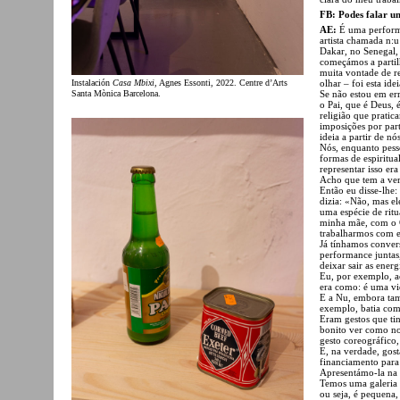
FB: Podes falar u
AE:
É uma perform
artista chamada n:
Dakar, no Senegal,
começámos a partil
muita vontade de rei
Instalación
Casa Mbixi
, Agnes Essonti, 2022. Centre d’Arts
olhar – foi esta ide
Santa Mònica Barcelona.
Se não estou em err
o Pai, que é Deus, 
religião que prati
imposições por part
ideia a partir de nós
Nós, enquanto pesso
formas de espiritu
representar isso e
Acho que tem a ver
Então eu disse-lhe
dizia: «Não, mas el
uma espécie de rit
minha mãe, com o G
trabalharmos com e
Já tínhamos conver
performance juntas
deixar sair as energ
Eu, por exemplo, a
era como: é uma vi
E a Nu, embora tam
exemplo, batia com
Eram gestos que ti
bonito ver como n
gesto coreográfico
E, na verdade, gost
financiamento para 
Apresentámo-la na 
Temos uma galeria 
ou seja, é pequena,