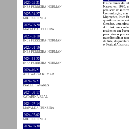
2025-05-31
É o culminar do inte
Nasceu em 1998, u
INÊS FERREIRA-NORMAN
pela sede de infor
Comunicação, mas p
2025-04-27
Migrações, Inter-E
MIGUEL PINTO
questionamento ent
Gerador, uma plata
2025-03-20
Afrolink, uma rede 
MAFALDA TEIXEIRA
residentes em Portu
para retratar proce
2025-02-19
transdisciplinar t
INÊS FERREIRA-NORMAN
de Arte, Arquitetur
o Festival Alkantara
2025-01-16
INÊS FERREIRA-NORMAN
2024-11-22
INÊS FERREIRA-NORMAN
2024-10-21
AISHWARYA KUMAR
2024-09-21
ISABEL TAVARES
2024-08-17
CATARINA REAL
2024-07-14
MAFALDA TEIXEIRA
2024-07-02
MIGUEL PINTO
2024-05-30