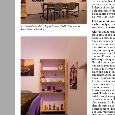
isso de poder baral
pergunta, ou que pe
E depois aí decides
a alguém para o faz
Estou muito conten
do livro
Y tú, ¿por
FB: Como foi fazer
melhor amigo, con
Instalação
Casa Mbixi
, Agnes Essonti, 2022. Centre d’Arts
trabalhar com essa
Santa Mònica Barcelona.
AE:
Para mim, tem 
sabia para onde o 
daquilo a que, às v
Sinto-me também mu
generosas, como é 
incentivaram a can
que, por exemplo, 
juntamente com o R
o outro. É uma co
WhatsApp em que lh
Uma das coisas que 
que tenha para faz
pessoas que talvez
dizer que sim a tod
estudantes. Acho qu
grata – pessoas com
Isso faz-me também
meus processos: co
muito pessoais.
Então, a escala é di
possibilidade de art
poliédrico, é algo
exercício muito vu
são sistemas. É a hi
além de mim e que n
posições muito dife
Por isso, reconhe
clara do meu traba