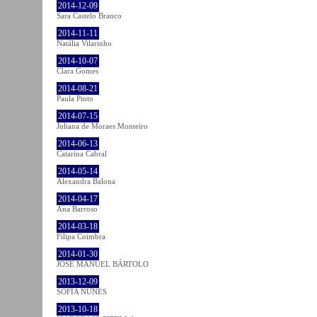
2014-12-09
Sara Castelo Branco
2014-11-11
Natália Vilarinho
2014-10-07
Clara Gomes
2014-08-21
Paula Pinto
2014-07-15
Juliana de Moraes Monteiro
2014-06-13
Catarina Cabral
2014-05-14
Alexandra Balona
2014-04-17
Ana Barroso
2014-03-18
Filipa Coimbra
2014-01-30
JOSÉ MANUEL BÁRTOLO
2013-12-09
SOFIA NUNES
2013-10-18