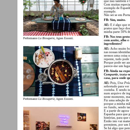
que isso também é 
Com muitas especia
exemplo de Espanh
exemplo.
Não sei se em Port
FB: Sim, muito.
AE:
E é algo que e
pratos que faço do
minha parte 50% ib
FB: Nos teus gesto
Performance
La Bissaperie
, Agnes Essonti.
com azeite, alho e 
ingredientes?
AE:
Acho muito bo
nas nossas identida
sermos uma coisa o
repente, tudo pode 
Porque pode ser aze
parece-me um lugar
FB: Ainda na exp
Compartir
, trata-
casa, para onde qu
AE:
Pois,
Una Prác
sobretudo para ver
cozinha. E sendo i
num arquivo de ing
neste momento, ma
Performance
La Bissaperie
, Agnes Essonti.
Fiz uma seleção de 
porque a minha mãe
no fundo, sendo ta
E a partir de agor
Espanha para que p
histórias, para que
Então isto vai mat
permitem, por um la
Se há algo que pen