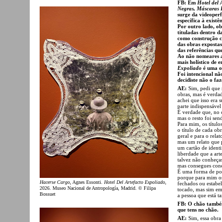
FB: Em
Hotel del 
Negras, Máscaras 
surge da videope
específica à existê
Por outro lado, ob
tituladas dentro d
como construção co
das obras exposta
das referências qu
Ao não nomeares a
mais holístico de 
Expoliado
é uma o
Foi intencional nã
decidiste não o fa
AE:
Sim, pedi que 
obras, mas é verda
achei que isso era
parte indispensável
É verdade que, no 
mas o resto foi se
Para mim, os título
o título de cada ob
geral e para o rela
mas um relato que p
um cartão de identi
liberdade que a art
talvez não conheças
mas consegues cone
É uma forma de pos
porque para mim os
Hacerse Cargo
, Agnes Essonti.
Hotel Del Artefacto Expoliado
,
fechados ou estabe
2026. Museo Nacional de Antropología, Madrid. © Filipa
tocado, mas sim em 
Bossuet
a pessoa que está t
FB: O chão também
que tens no chão.
AE:
Sim, essa obr