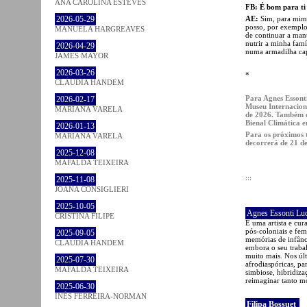
ANA CAROLINA ESTEVES
FB: É bom para ti 
AE:
Sim, para mim é
2026-05-29
posso, por exemplo,
MANUELA HARGREAVES
de continuar a man
nutrir a minha famí
2026-04-29
numa armadilha capi
JAMES MAYOR
2026-03-26
*
CLÁUDIA HANDEM
Para Agnes Essonti
2026-02-17
Museu Internacion
MARIANA VARELA
de 2026. Também 
Bienal Climática e
2026-01-13
Para os próximos t
MARIANA VARELA
decorrerá de 21 de
2025-12-08
MAFALDA TEIXEIRA
:::
2025-11-08
JOANA CONSIGLIERI
2025-10-05
Agnes Essonti L
CRISTINA FILIPE
É uma artista e cur
pós-coloniais e fem
2025-09-05
memórias de infânc
CLÁUDIA HANDEM
embora o seu trabal
muito mais. Nos úl
2025-07-30
afrodiaspóricas, p
MAFALDA TEIXEIRA
simbiose, hibridiz
reimaginar tanto m
2025-06-30
INÊS FERREIRA-NORMAN
Filipa Bossuet