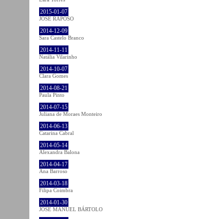
2015-01-07
JOSÉ RAPOSO
2014-12-09
Sara Castelo Branco
2014-11-11
Natália Vilarinho
2014-10-07
Clara Gomes
2014-08-21
Paula Pinto
2014-07-15
Juliana de Moraes Monteiro
2014-06-13
Catarina Cabral
2014-05-14
Alexandra Balona
2014-04-17
Ana Barroso
2014-03-18
Filipa Coimbra
2014-01-30
JOSÉ MANUEL BÁRTOLO