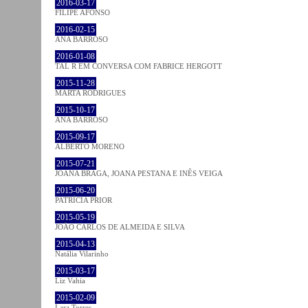
2016-03-17
FILIPE AFONSO
2016-02-15
ANA BARROSO
2016-01-08
TAL R EM CONVERSA COM FABRICE HERGOTT
2015-11-28
MARTA RODRIGUES
2015-10-17
ANA BARROSO
2015-09-17
ALBERTO MORENO
2015-07-21
JOANA BRAGA, JOANA PESTANA E INÊS VEIGA
2015-06-20
PATRÍCIA PRIOR
2015-05-19
JOÃO CARLOS DE ALMEIDA E SILVA
2015-04-13
Natália Vilarinho
2015-03-17
Liz Vahia
2015-02-09
Lara Torres