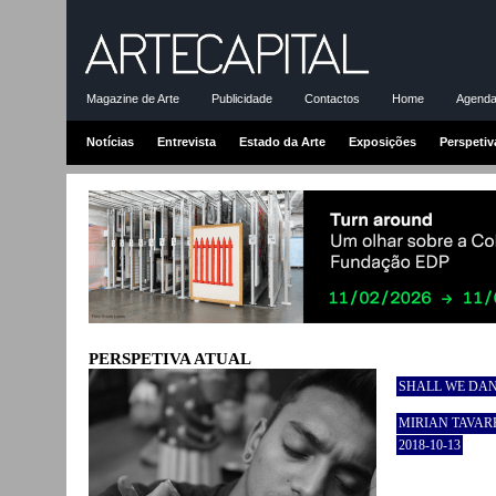
Magazine de Arte
Publicidade
Contactos
Home
Agenda-
Notícias
Entrevista
Estado da Arte
Exposições
Perspetiv
PERSPETIVA ATUAL
SHALL WE DAN
MIRIAN TAVAR
2018-10-13