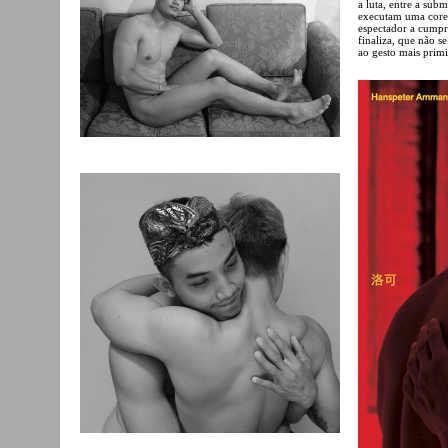
a luta, entre a subm
executam uma coreo
espectador a cumpri
finaliza, que não s
ao gesto mais primi