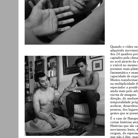
Quando o vídeo entr
adquirido moviment
dos 24 quadros por 
captados pela câma
no ecrã através da
e visível no mesmo
portanto mais plás
fantasmática e anam
capacidade de expe
Muitos transformar
na multiplicidade d
espectador a possi
ainda mais pelo adv
escrita de imagens.
direção, do
mediu
temporalidade próp
acelerar, desaceler
pessoas, dos lugare
gestos que se prese
É o caso de Hanspe
contar histórias at
Histórias que são c
movimento lento, 
exigem, do especta
que não é dito, mas