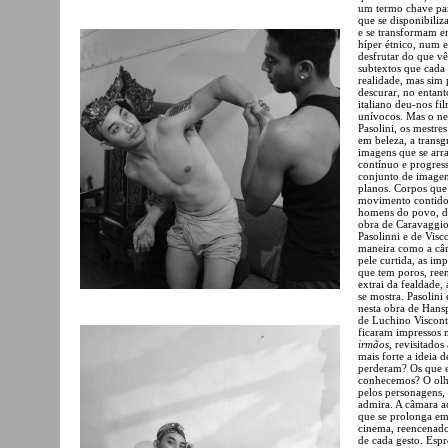
um termo chave par
que se disponibili
e se transformam e
híper étnico, num 
desfrutar do que vê
subtextos que cada
realidade, mas sim p
descurar, no entant
italiano deu-nos fi
unívocos. Mas o ne
Pasolini, os mestre
em beleza, a transg
imagens que se arr
contínuo e progress
conjunto de imagen
planos. Corpos qu
movimento contido 
homens do povo, de
obra de Caravaggio 
Pasolinni e de Visc
maneira como a câma
pele curtida, as im
que tem poros, reen
extrai da fealdade,
se mostra. Pasolini
nesta obra de Hans
de Luchino Viscont
ficaram impressos 
irmãos
, revisitado
mais forte a ideia 
perderam? Os que 
conhecemos? O olha
pelos personagens, 
admira. A câmara a
que se prolonga e
cinema, reencenado
de cada gesto. Espr