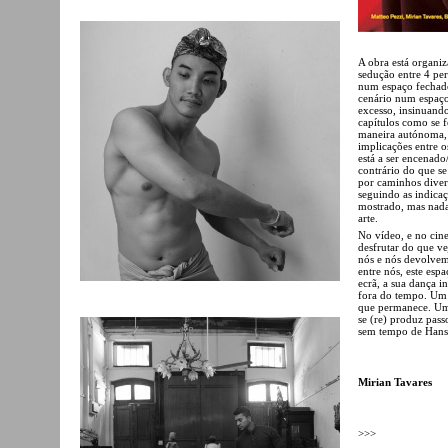
A obra está organiz
sedução entre 4 pe
num espaço fechado
cenário num espaço
excesso, insinuand
capítulos como se f
maneira autónoma, m
implicações entre o
está a ser encenado
contrário do que s
por caminhos divers
seguindo as indicaç
mostrado, mas nada 
arte.
No vídeo, e no cine
desfrutar do que v
nós e nós devolvem
entre nós, este esp
ecrã, a sua dança 
fora do tempo. Um 
que permanece. Um
se (re) produz pas
sem tempo de Han
Mirian Tavares
>>>