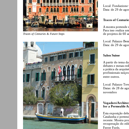
Local: Fondazione
Data: de 29 de ago
Traces of Centurie
A mostra pretende r
Para isso realiza 
de projetos de 60 a
Traces of Centuries & Future Steps
Local: Palazzo Be
Data: de 29 de ago
Salon Suisse
A partir do tema da
debates e mesas-re
a prática da arquit
profissionais suíç
entre outros.
Local: Palazzo Tre
Datas: de 28 de ago
novembro
Vogadors/Architec
for a Permeable A
Esta exposição deb
Catalunha e pretend
recente. Mostra pro
recuperação do edif
Ferrer Forés.