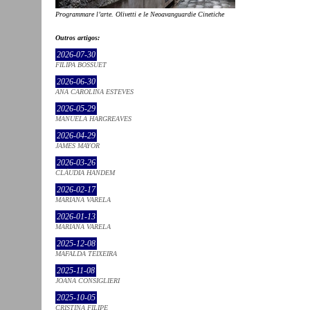
Programmare l’arte. Olivetti e le Neoavanguardie Cinetiche
Outros artigos:
2026-07-30
FILIPA BOSSUET
2026-06-30
ANA CAROLINA ESTEVES
2026-05-29
MANUELA HARGREAVES
2026-04-29
JAMES MAYOR
2026-03-26
CLÁUDIA HANDEM
2026-02-17
MARIANA VARELA
2026-01-13
MARIANA VARELA
2025-12-08
MAFALDA TEIXEIRA
2025-11-08
JOANA CONSIGLIERI
2025-10-05
CRISTINA FILIPE