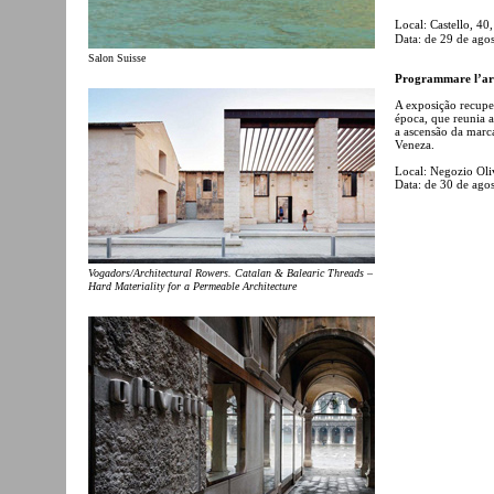
Local: Castello, 40
Data: de 29 de ago
Salon Suisse
Programmare l’art
A exposição recupe
época, que reunia 
a ascensão da marc
Veneza.
Local: Negozio Oli
Data: de 30 de ago
Vogadors/Architectural Rowers. Catalan & Balearic Threads –
Hard Materiality for a Permeable Architecture