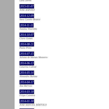
Lara Torres
2015-01-07
JOSÉ RAPOSO
2014-12-09
Sara Castelo Branco
2014-11-11
Natália Vilarinho
2014-10-07
Clara Gomes
2014-08-21
Paula Pinto
2014-07-15
Juliana de Moraes Monteiro
2014-06-13
Catarina Cabral
2014-05-14
Alexandra Balona
2014-04-17
Ana Barroso
2014-03-18
Filipa Coimbra
2014-01-30
JOSÉ MANUEL BÁRTOLO