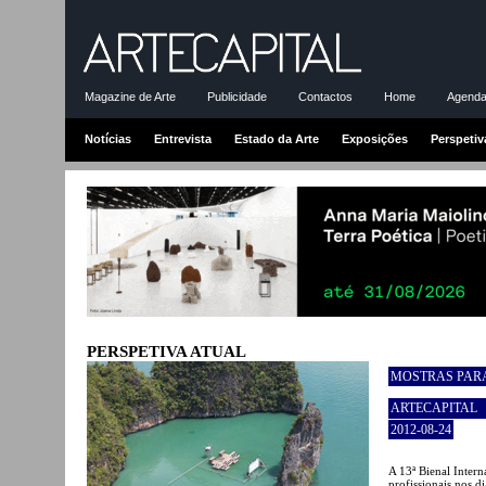
Magazine de Arte
Publicidade
Contactos
Home
Agenda-
Notícias
Entrevista
Estado da Arte
Exposições
Perspetiv
PERSPETIVA ATUAL
MOSTRAS PARA
ARTECAPITAL
2012-08-24
A 13ª Bienal Inter
profissionais nos d