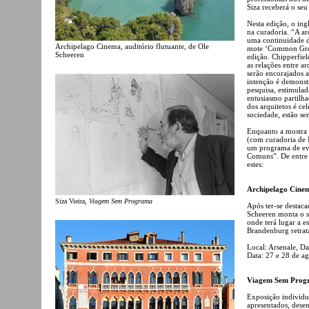
Siza receberá o se
Nesta edição, o ing
na curadoria. “A ar
uma continuidade de
Archipelago Cinema, auditório flutuante, de Ole
mote ‘Common Groun
Scheeren
edição. Chipperfiel
as relações entre a
serão encorajados a
intenção é demonstr
pesquisa, estimulad
entusiasmo partilh
dos arquitetos é ce
sociedade, estão se
Enquanto a mostra o
(com curadoria de I
um programa de even
Comuns”. De entre 
estes:
Archipelago Cine
Siza Vieira,
Viagem Sem Programa
Após ter-se destaca
Scheeren monta o s
onde terá lugar a e
Brandenburg retrata
Local: Arsenale, D
Data: 27 e 28 de a
Viagem Sem Prog
Exposição individua
apresentados, desen