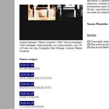
des traces”), apres
abstracto, criando
activamente tanto o
de luz - que fazia
sucessão de instant
Susana Mouzinho
NOTAS
(1)
Exposição intitu
Chantal Akerman, “Maniac Summer”, 2009. Vista da instalação.
(2)
Nas palavras de
Vídeo instalação, tripla projecção, cor e preto-e-branco, som, 34
(3)
Raymond Bellou
e 32 min, em loop. Fotografia: Marc Domage. Cortesia: Marian
Goodman
Outros artigos:
2026-07-30
FILIPA BOSSUET
2026-06-30
ANA CAROLINA ESTEVES
2026-05-29
MANUELA HARGREAVES
2026-04-29
JAMES MAYOR
2026-03-26
CLÁUDIA HANDEM