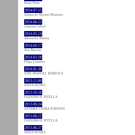
Paula Pinto
2014-07-15
Juliana de Moraes Monteiro
2014-06-13
Catarina Cabral
2014-05-14
Alexandra Balona
2014-04-17
Ana Barroso
2014-03-18
Filipa Coimbra
2014-01-30
JOSÉ MANUEL BÁRTOLO
2013-12-09
SOFIA NUNES
2013-10-18
ISADORA H. PITELLA
2013-09-24
SANDRA VIEIRA JÜRGENS
2013-08-12
ISADORA H. PITELLA
2013-06-27
SOFIA NUNES