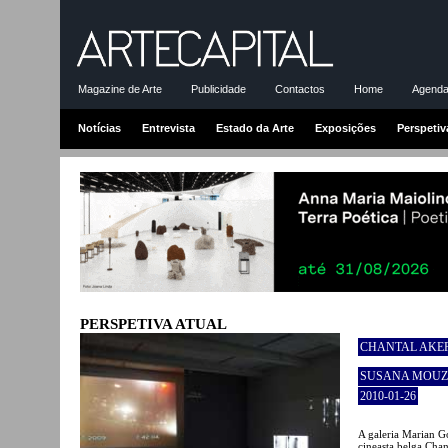
Magazine de Arte
Publicidade
Contactos
Home
Agenda-
Notícias
Entrevista
Estado da Arte
Exposições
Perspetiv
PERSPETIVA ATUAL
CHANTAL AKE
SUSANA MOUZ
2010-01-26
A galeria Marian G
cineasta belga Cha