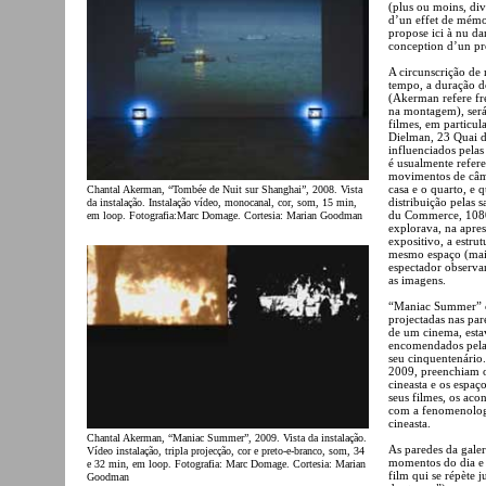
(plus ou moins, div
d’un effet de mémoi
propose ici à nu da
conception d’un p
A circunscrição de
tempo, a duração d
(Akerman refere fre
na montagem), será
filmes, em particu
Dielman, 23 Quai 
influenciados pela
é usualmente refere
movimentos de câma
casa e o quarto, e
Chantal Akerman, “Tombée de Nuit sur Shanghai”, 2008. Vista
distribuição pelas 
da instalação. Instalação vídeo, monocanal, cor, som, 15 min,
du Commerce, 1080 
em loop. Fotografia:Marc Domage. Cortesia: Marian Goodman
explorava, na apre
expositivo, a estru
mesmo espaço (mais
espectador observar
as imagens.
“Maniac Summer” co
projectadas nas par
de um cinema, esta
encomendados pela
seu cinquentenário.
2009, preenchiam o
cineasta e os espaç
seus filmes, os ac
com a fenomenologi
cineasta.
Chantal Akerman, “Maniac Summer”, 2009. Vista da instalação.
As paredes da galer
Vídeo instalação, tripla projecção, cor e preto-e-branco, som, 34
momentos do dia e 
e 32 min, em loop. Fotografia: Marc Domage. Cortesia: Marian
film qui se répète 
Goodman