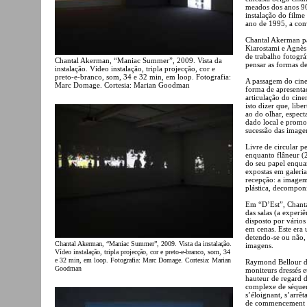
meados dos anos 90
instalação do filme
ano de 1995, a conv
Chantal Akerman pa
Kiarostami e Agnès
de trabalho fotogr
Chantal Akerman, “Maniac Summer”, 2009. Vista da
pensar as formas d
instalação. Vídeo instalação, tripla projecção, cor e
preto-e-branco, som, 34 e 32 min, em loop. Fotografia:
A passagem do cine
Marc Domage. Cortesia: Marian Goodman
forma de apresent
articulação do cin
isto dizer que, lib
ao do olhar, espect
dado local e promo
sucessão das image
Livre de circular p
enquanto flâneur (
do seu papel enqua
expostas em galeri
recepção: a image
plástica, decompon
Em “D’Est”, Chanta
das salas (a experi
disposto por vários
em cenas. Este era 
detendo-se ou não, 
Chantal Akerman, “Maniac Summer”, 2009. Vista da instalação.
imagens.
Vídeo instalação, tripla projecção, cor e preto-e-branco, som, 34
e 32 min, em loop. Fotografia: Marc Domage. Cortesia: Marian
Raymond Bellour des
Goodman
moniteurs dressés e
hauteur de regard d
complexe de séquen
s’éloignant, s’arrê
de commencement ni 