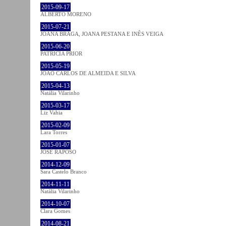
2015-09-17
ALBERTO MORENO
2015-07-21
JOANA BRAGA, JOANA PESTANA E INÊS VEIGA
2015-06-20
PATRÍCIA PRIOR
2015-05-19
JOÃO CARLOS DE ALMEIDA E SILVA
2015-04-13
Natália Vilarinho
2015-03-17
Liz Vahia
2015-02-09
Lara Torres
2015-01-07
JOSÉ RAPOSO
2014-12-09
Sara Castelo Branco
2014-11-11
Natália Vilarinho
2014-10-07
Clara Gomes
2014-08-21