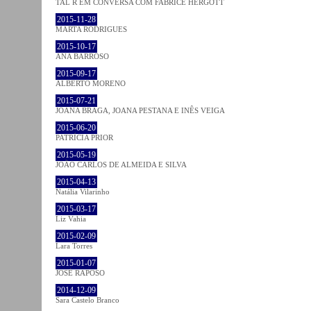
TAL R EM CONVERSA COM FABRICE HERGOTT
2015-11-28
MARTA RODRIGUES
2015-10-17
ANA BARROSO
2015-09-17
ALBERTO MORENO
2015-07-21
JOANA BRAGA, JOANA PESTANA E INÊS VEIGA
2015-06-20
PATRÍCIA PRIOR
2015-05-19
JOÃO CARLOS DE ALMEIDA E SILVA
2015-04-13
Natália Vilarinho
2015-03-17
Liz Vahia
2015-02-09
Lara Torres
2015-01-07
JOSÉ RAPOSO
2014-12-09
Sara Castelo Branco