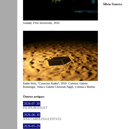
Sílvia Guerra
Godard,
Film Socialisme
, 2010.
Kader Attia, “Couscous Kaaba”, 2010. Cortesia: Galerie
Krinzinger, Viena e Galerie Christian Nagel, Colónia e Berlim.
Outros artigos:
2026-07-30
FILIPA BOSSUET
2026-06-30
ANA CAROLINA ESTEVES
2026-05-29