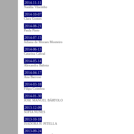
2014-11-11
Natália Vilarinho
2014-10-07
Clara Gomes
2014-08-21
Paula Pinto
2014-07-15
Juliana de Moraes Monteiro
2014-06-13
Catarina Cabral
2014-05-14
Alexandra Balona
2014-04-17
Ana Barroso
2014-03-18
Filipa Coimbra
2014-01-30
JOSÉ MANUEL BÁRTOLO
2013-12-09
SOFIA NUNES
2013-10-18
ISADORA H. PITELLA
2013-09-24