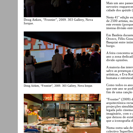
Mais um ano passo
nevoeiro reaparece
cidade dos
spätzle
(
Nesta 41° edição es
Doug Aitken, “Frontier”, 2009. 303 Gallery, Nova
de 2500 artistas, m
Iorque.
este evento (porque
imensa divisão entr
Em Basileia durant
Orozco, Félix-Gonz
Basquiat entre inúm
burgo.
A feira concentra u
ano a zona dedicada
divide opiniões.
A maioria das inter
salvo as presenças 
artísticas, e Eva 
humana e estrutural
Como todos os anos
Doug Aitken, “Frontier”, 2009. 303 Gallery, Nova Iorque.
que este ano se po
fim de uma canção 
“Frontier” (2009) 
arquitectónica rect
projecções simultâ
legada pelo cinem
imaginário, com o 
que deixou de exis
que a iconografia 
Numa outra sala de
colectivo Superfle