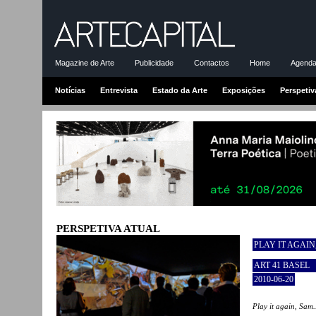
Magazine de Arte
Publicidade
Contactos
Home
Agenda-
Notícias
Entrevista
Estado da Arte
Exposições
Perspetiv
PERSPETIVA ATUAL
PLAY IT AGAIN,
ART 41 BASEL
2010-06-20
Play it again, Sam.