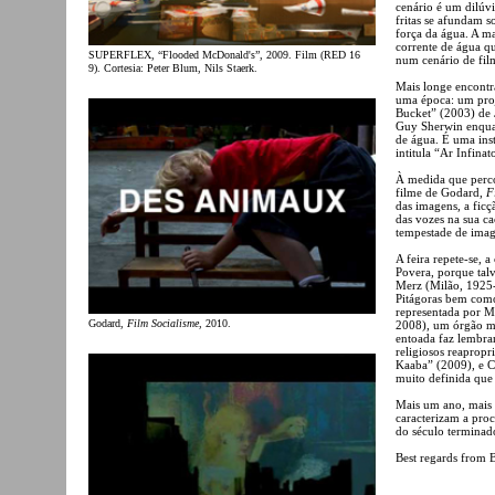
cenário é um dilúvi
fritas se afundam 
força da água. A m
corrente de água q
SUPERFLEX, “Flooded McDonald's”, 2009. Film (RED 16
num cenário de fil
9). Cortesia: Peter Blum, Nils Staerk.
Mais longe encontr
uma época: um pro
Bucket” (2003) de 
Guy Sherwin enquan
de água. É uma ins
intitula “Ar Infinat
À medida que perco
filme de Godard,
F
das imagens, a ficç
das vozes na sua ca
tempestade de image
A feira repete-se, 
Povera, porque talv
Merz (Milão, 1925-
Pitágoras bem como
representada por M
Godard,
Film Socialisme
, 2010.
2008), um órgão mu
entoada faz lembra
religiosos reaprop
Kaaba” (2009), e C
muito definida que
Mais um ano, mais 
caracterizam a pro
do século terminado
Best regards from B