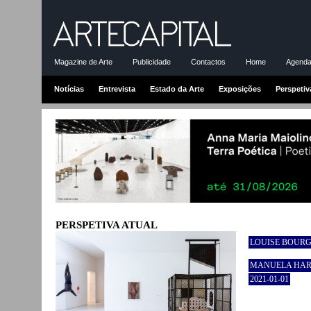
Magazine de Arte
Publicidade
Contactos
Home
Agenda-
Notícias
Entrevista
Estado da Arte
Exposições
Perspetiv
PERSPETIVA ATUAL
LOUISE BOURG
MANUELA HAR
2021-01-01