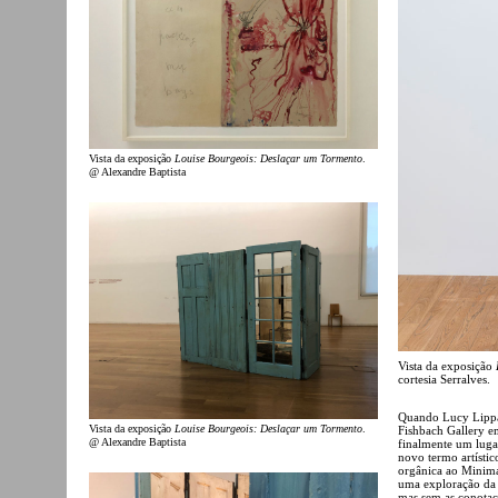
Vista da exposição
Louise Bourgeois: Deslaçar um Tormento
.
@ Alexandre Baptista
Vista da exposição
cortesia Serralves.
Quando Lucy Lippard
Vista da exposição
Louise Bourgeois: Deslaçar um Tormento
.
Fishbach Gallery e
@ Alexandre Baptista
finalmente um luga
novo termo artístic
orgânica ao Minim
uma exploração da 
mas sem as conotaçõ