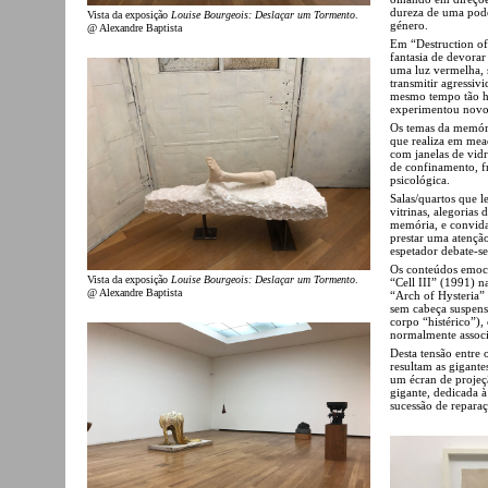
dureza de uma pode
Vista da exposição
Louise Bourgeois: Deslaçar um Tormento
.
género.
@ Alexandre Baptista
Em “Destruction of 
fantasia de devorar
uma luz vermelha, 
transmitir agressiv
mesmo tempo tão h
experimentou novos
Os temas da memória
que realiza em mea
com janelas de vid
de confinamento, f
psicológica.
Salas/quartos que
vitrinas, alegorias
memória, e convida
prestar uma atençã
espetador debate-se
Os conteúdos emoci
Vista da exposição
Louise Bourgeois: Deslaçar um Tormento
.
“Cell III” (1991) 
@ Alexandre Baptista
“Arch of Hysteria”
sem cabeça suspens
corpo “histérico”),
normalmente associa
Desta tensão entre
resultam as gigant
um écran de projeç
gigante, dedicada 
sucessão de reparaç