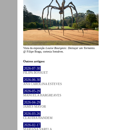
Vista da exposição
Louise Bourgeois: Deslaçar um Tormento
.
@ Filipe Braga, cortesia Serralves.
Outros artigos:
2026-07-30
FILIPA BOSSUET
2026-06-30
ANA CAROLINA ESTEVES
2026-05-29
MANUELA HARGREAVES
2026-04-29
JAMES MAYOR
2026-03-26
CLÁUDIA HANDEM
2026-02-17
MARIANA VARELA