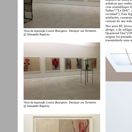
artísticas que real
com
assemblages
do
Father”/”Le Defi”, 
revisited”). Esta l
artefactos, constr
centrais do seu trab
Nos anos 60, levou
abrigo, e de refúg
Vista da exposição
Louise Bourgeois: Deslaçar um Tormento
.
Quartered One”(196
@ Alexandre Baptista
origem foi pensada
transmitindo uma s
Vista da exposição
Louise Bourgeois: Deslaçar um Tormento
.
@ Alexandre Baptista