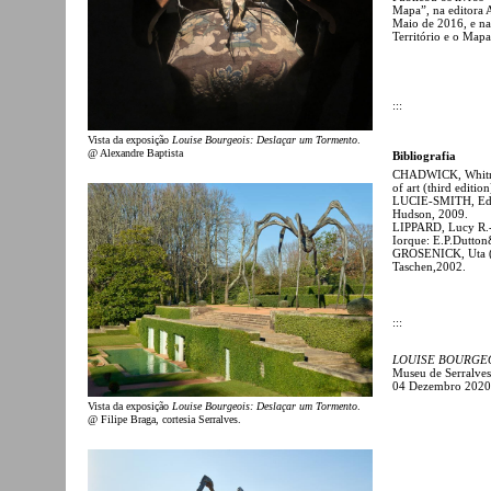
Mapa”, na editora
Maio de 2016, e na
Território e o Map
:::
Vista da exposição
Louise Bourgeois: Deslaçar um Tormento
.
@ Alexandre Baptista
Bibliografia
CHADWICK, Whit
of art (third editio
LUCIE-SMITH, Ed
Hudson, 2009.
LIPPARD, Lucy R.
Iorque: E.P.Dutton
GROSENICK, Uta (
Taschen,2002.
:::
LOUISE BOURGE
Museu de Serralves
04 Dezembro 2020
Vista da exposição
Louise Bourgeois: Deslaçar um Tormento
.
@ Filipe Braga, cortesia Serralves.