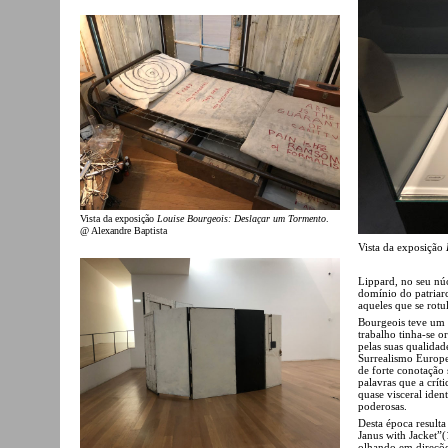
Vista da exposição
Louise Bourgeois: Deslaçar um Tormento
.
@ Alexandre Baptista
Vista da exposição
Lippard, no seu núc
domínio do patriarc
aqueles que se rotu
Bourgeois teve um 
trabalho tinha-se o
pelas suas qualidad
Surrealismo Europe
de forte conotação 
palavras que a crít
quase visceral iden
poderosas.
Desta época resulta
Janus with Jacket”
olhando em direçõe