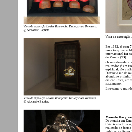
Vista da exposição
Louise Bourgeois: Deslaçar um Tormento
.
@ Alexandre Baptista
Vista da exposição
Em 1982, já com 71 
nova iorquina, o M
internacional foi 
de Veneza (93).
Os seus desenhos c
realizados já em fi
espiritual, são a a
Distancio me de m
abandono o ninho/ 
em cor única, um ve
nascimento.
Entretanto o mundo 
Vista da exposição
Louise Bourgeois: Deslaçar um Tormento
.
@ Alexandre Baptista
Manuela Hargrea
Doutorada em Estud
Ciências da Educaç
realizado de forma 
Publicou os livros