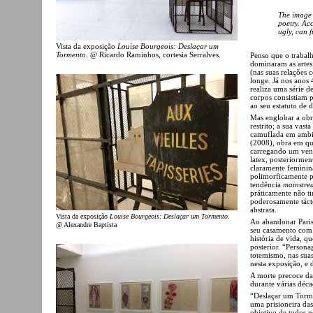
The image o
poetry. Acc
ugly, can fu
Vista da exposição
Louise Bourgeois: Deslaçar um
Tormento
. @ Ricardo Raminhos, cortesia Serralves.
Penso que o trabal
dominaram as artes
(nas suas relações 
longe. Já nos anos 
realiza uma série 
corpos consistiam p
ao seu estatuto de
Mas englobar a obr
restrito; a sua vast
camuflada em ambi
(2008), obra em q
carregando um ventr
latex, posteriormen
claramente feminin
polimorficamente pe
tendência
mainstre
práticamente não ti
poderosamente táct
abstrata.
Vista da exposição
Louise Bourgeois: Deslaçar um Tormento
.
Ao abandonar Paris
@ Alexandre Baptista
seu casamento com 
história de vida, qu
posterior. “Persona
totemismo, nas suas
nesta exposição, e
A morte precoce da
durante várias déca
“Deslaçar um Torme
uma prisioneira da
objetivo de todos n