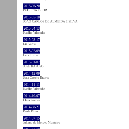
2015-06-20
PATRÍCIA PRIOR
2015-05-19
JOÃO CARLOS DE ALMEIDA E SILVA
2015-04-13
Natália Vilarinho
2015-03-17
Liz Vahia
2015-02-09
Lara Torres
2015-01-07
JOSÉ RAPOSO
2014-12-09
Sara Castelo Branco
2014-11-11
Natália Vilarinho
2014-10-07
Clara Gomes
2014-08-21
Paula Pinto
2014-07-15
Juliana de Moraes Monteiro