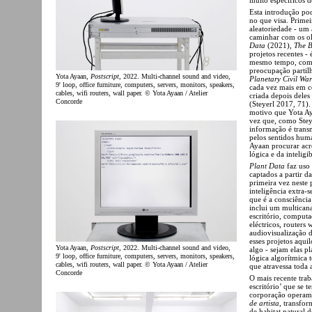
Esta introdução po
no que visa. Primei
aleatoriedade - um 
caminhar com os ol
Data
(2021),
The B
projetos recentes - 
mesmo tempo, compr
preocupação partilh
Yota Ayaan,
Postscript
, 2022. Multi-channel sound and video,
Planetary Civil War
9' loop, office furniture, computers, servers, monitors, speakers,
cada vez mais em co
cables, wifi routers, wall paper. © Yota Ayaan / Atelier
criada depois deles
Concorde
(Steyerl 2017, 71)
motivo que Yota Ay
vez que, como Stey
informação é trans
pelos sentidos hum
Ayaan procurar acr
lógica e da intelig
Plant Data
faz uso 
captados a partir d
primeira vez neste 
inteligência extra-
que é a consciênci
inclui um multican
escritório, computad
eléctricos, routers
audiovisualização d
esses projetos aqui
Yota Ayaan,
Postscript
, 2022. Multi-channel sound and video,
algo - sejam elas p
9' loop, office furniture, computers, servers, monitors, speakers,
lógica algorítmica 
cables, wifi routers, wall paper. © Yota Ayaan / Atelier
que atravessa toda 
Concorde
O mais recente tra
escritório’ que se 
corporação operam
de artista
, transfor
de habitat natural 