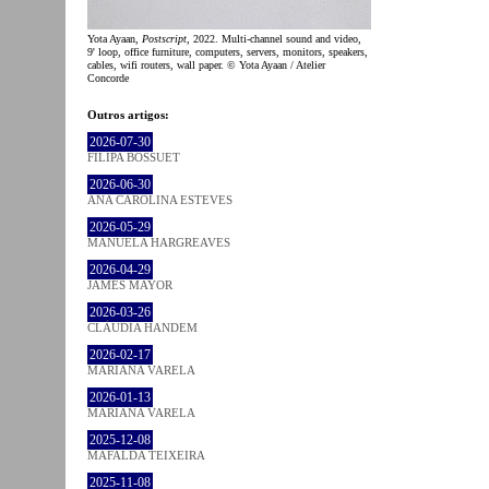
Yota Ayaan,
Postscript
, 2022. Multi-channel sound and video,
9' loop, office furniture, computers, servers, monitors, speakers,
cables, wifi routers, wall paper. © Yota Ayaan / Atelier
Concorde
Outros artigos:
2026-07-30
FILIPA BOSSUET
2026-06-30
ANA CAROLINA ESTEVES
2026-05-29
MANUELA HARGREAVES
2026-04-29
JAMES MAYOR
2026-03-26
CLÁUDIA HANDEM
2026-02-17
MARIANA VARELA
2026-01-13
MARIANA VARELA
2025-12-08
MAFALDA TEIXEIRA
2025-11-08