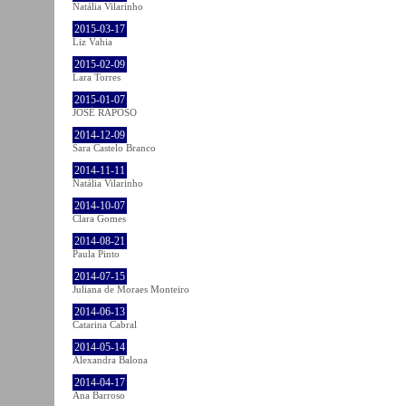
Natália Vilarinho
2015-03-17
Liz Vahia
2015-02-09
Lara Torres
2015-01-07
JOSÉ RAPOSO
2014-12-09
Sara Castelo Branco
2014-11-11
Natália Vilarinho
2014-10-07
Clara Gomes
2014-08-21
Paula Pinto
2014-07-15
Juliana de Moraes Monteiro
2014-06-13
Catarina Cabral
2014-05-14
Alexandra Balona
2014-04-17
Ana Barroso