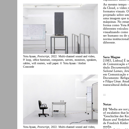
Ao mesmo tempo - e
da Cloud, o vídeo
formatos visuais. O
projetado sobre um
uma imagem que nã
máquinas. No entant
forma como Yota Ay
diferentes veículo
visualizando como e
ser humano ou de u
norma instituciona
diferente.
Yota Ayaan,
Postscript
, 2022. Multi-channel sound and video,
Sara Magno
9' loop, office furniture, computers, servers, monitors, speakers,
[1983, Lisboa] É i
cables, wifi routers, wall paper. © Yota Ayaan / Atelier
de Comunicação e C
Concorde
título
Documentality
Salomé Lamas, Jer
em Comunicação e 
Documento: Refigur
e Filipa César. Atu
transcultural dedic
:::
Notas
[1]
"Media are not 
of escalation that l
"Geschichte der Ko
Raum und Verfahr
de Friedrich Kittle
media.
Yota Ayaan,
Postscript
, 2022. Multi-channel sound and video,