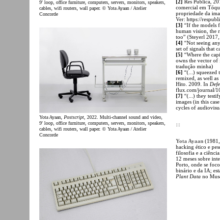
[2]
Res Publica, 2
9' loop, office furniture, computers, servers, monitors, speakers,
comercial em Tóqui
cables, wifi routers, wall paper. © Yota Ayaan / Atelier
propriedade da ima
Concorde
Ver: https://respubl
[3]
“If the models fo
human vision, the r
too” (Steyerl 2017,
[4]
“Not seeing anyt
set of signals that
[5]
“Where the capit
owns the vector of 
tradução minha)
[6]
“(...) squeezed 
remixed, as well as 
Hito. 2009. In
Defe
flux.com/journal/1
[7]
“(...) they testi
images (in this cas
cycles of audiovisu
Yota Ayaan,
Postscript
, 2022. Multi-channel sound and video,
9' loop, office furniture, computers, servers, monitors, speakers,
:::
cables, wifi routers, wall paper. © Yota Ayaan / Atelier
Concorde
Yota Ayaan
(1981, 
hacking ético e pe
filosofia e a ciênc
12 meses sobre inte
Porto, onde se foco
binário e da IA; est
Plant Data
no Muse