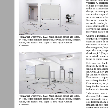
vetorial. O escritó
o lugar de excelên
todas as transacçõe
design, aos comput
automático a que o
ser visto como o l
Sensoria
chama de ‘c
meios de produção, 
classe dominante d
escritório na insta
reservado para o ca
Quanto à instalaçã
Yota Ayaan,
Postscript
, 2022. Multi-channel sound and video,
criativo interessan
9' loop, office furniture, computers, servers, monitors, speakers,
exterior como do i
cables, wifi routers, wall paper. © Yota Ayaan / Atelier
converter os arqui
Concorde
descarregados, "esp
reproduzidos, rasg
distribuição" (Stey
produzindo uma espé
torna-se numa nov
Este processo faz 
Basinski (2002) qu
janela do seu apar
de Alvin Lucier,
Im 
ler um texto, depoi
Este processo repet
certas frequências 
Com o tempo, as pa
frequências dominan
trabalho de Yota A
Tal como acontece 
descarregá-los nov
Yota Ayaan,
Postscript
, 2022. Multi-channel sound and video,
na câmara de eco e 
9' loop, office furniture, computers, servers, monitors, speakers,
eles testemunham o 
cables, wifi routers, wall paper. © Yota Ayaan / Atelier
imagens (neste caso
Concorde
capitalismo audiovi