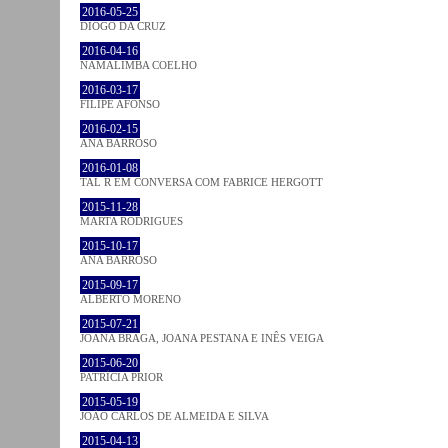
2016-05-25
DIOGO DA CRUZ
2016-04-16
NAMALIMBA COELHO
2016-03-17
FILIPE AFONSO
2016-02-15
ANA BARROSO
2016-01-08
TAL R EM CONVERSA COM FABRICE HERGOTT
2015-11-28
MARTA RODRIGUES
2015-10-17
ANA BARROSO
2015-09-17
ALBERTO MORENO
2015-07-21
JOANA BRAGA, JOANA PESTANA E INÊS VEIGA
2015-06-20
PATRÍCIA PRIOR
2015-05-19
JOÃO CARLOS DE ALMEIDA E SILVA
2015-04-13