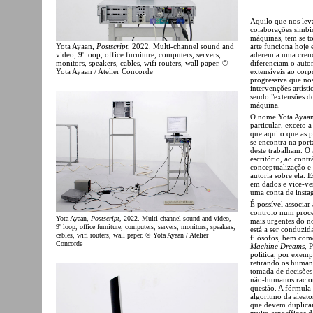
Aquilo que nos leva
colaborações simbi
máquinas, tem se t
arte funciona hoje 
Yota Ayaan,
Postscript
, 2022. Multi-channel sound and
aderem a uma crença
video, 9' loop, office furniture, computers, servers,
diferenciam o aut
monitors, speakers, cables, wifi routers, wall paper. ©
extensíveis ao corp
Yota Ayaan / Atelier Concorde
progressiva que nos
intervenções artís
sendo "extensões 
máquina.
O nome Yota Ayaan,
particular, exceto a
que aquilo que as 
se encontra na port
deste trabalham. O 
escritório, ao cont
conceptualização e 
autoria sobre ela. 
em dados e vice-ver
uma conta de insta
É possível associar
controlo num proces
Yota Ayaan,
Postscript
, 2022. Multi-channel sound and video,
mais urgentes do n
9' loop, office furniture, computers, servers, monitors, speakers,
está a ser conduzid
cables, wifi routers, wall paper. © Yota Ayaan / Atelier
filósofos, bem com
Concorde
Machine Dreams
, 
política, por exemp
retirando os human
tomada de decisões
não-humanos racion
questão. A fórmula m
algoritmo da aleat
que devem duplicar
muito específicos 