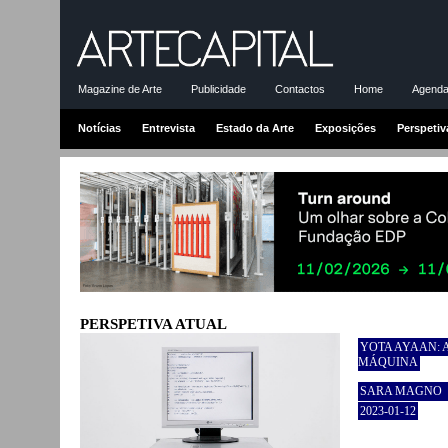
Magazine de Arte
Publicidade
Contactos
Home
Agenda-
Notícias
Entrevista
Estado da Arte
Exposições
Perspetiv
PERSPETIVA ATUAL
YOTA AYAAN:
MÁQUINA
SARA MAGNO
2023-01-12