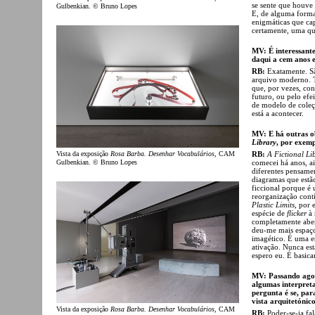
se sente que houve
Gulbenkian. © Bruno Lopes
E, de alguma forma,
enigmáticas que cap
certamente, uma q
MV: É interessante
daqui a cem anos e
RB:
Exatamente. Sã
arquivo moderno. T
que, por vezes, con
futuro, ou pelo efe
de modelo de coleç
está a acontecer.
MV: E há outras o
Library
, por exemp
Vista da exposição
Rosa Barba. Desenhar Vocabulários
, CAM
RB:
A Fictional Li
Gulbenkian. © Bruno Lopes
comecei há anos, ai
diferentes pensame
diagramas que estã
ficcional porque é
reorganização cont
Plastic Limits
, por
espécie de
flicker
à 
completamente aber
deu-me mais espaço,
imagético. É uma e
ativação. Nunca est
espero eu. É basic
MV: Passando agor
algumas interpret
pergunta é se, par
vista arquitetónic
Vista da exposição
Rosa Barba. Desenhar Vocabulários
, CAM
RB:
Poder-se-ia f