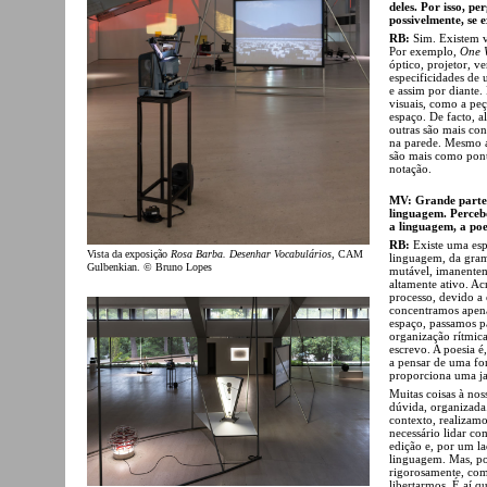
deles. Por isso, p
possivelmente, se
RB:
Sim. Existem v
Por exemplo,
One 
óptico, projetor, v
especificidades de
e assim por diante.
visuais, como a pe
espaço. De facto, 
outras são mais con
na parede. Mesmo a
são mais como pont
notação.
MV: Grande parte 
linguagem. Percebo
a linguagem, a poe
RB:
Existe uma esp
Vista da exposição
Rosa Barba. Desenhar Vocabulários
, CAM
linguagem, da gram
Gulbenkian. © Bruno Lopes
mutável, imanenteme
altamente ativo. Ac
processo, devido a
concentramos apen
espaço, passamos pa
organização rítmica
escrevo. A poesia é
a pensar de uma for
proporciona uma ja
Muitas coisas à no
dúvida, organizada
contexto, realizamo
necessário lidar co
edição e, por um la
linguagem. Mas, po
rigorosamente, com 
libertarmos. É aí 