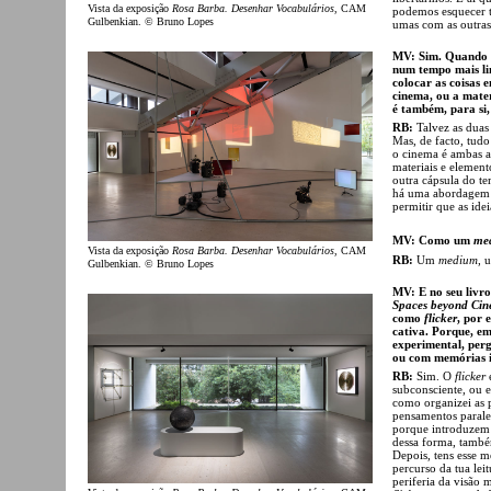
Vista da exposição
Rosa Barba. Desenhar Vocabulários
, CAM
podemos esquecer to
Gulbenkian. © Bruno Lopes
umas com as outras
MV: Sim. Quando p
num tempo mais lin
colocar as coisas 
cinema, ou a mater
é também, para si
RB:
Talvez as duas
Mas, de facto, tud
o cinema é ambas as
materiais e elemento
outra cápsula do te
há uma abordagem co
permitir que as id
MV: Como um
me
Vista da exposição
Rosa Barba. Desenhar Vocabulários
, CAM
RB:
Um
medium
, 
Gulbenkian. © Bruno Lopes
MV: E no seu livr
Spaces beyond Ci
como
flicker
, por 
cativa. Porque, e
experimental, per
ou com memórias in
RB:
Sim. O
flicker
subconsciente, ou 
como organizei as 
pensamentos parale
porque introduzem 
dessa forma, também
Depois, tens esse 
percurso da tua lei
periferia da visão