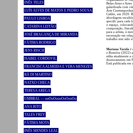
INÊS TELES
Belas-Artes e Arte
galardoada com vár
LUÍS ALVES DE MATOS E PEDRO SOUSA
Arte Contemporânea
Calder, em 2020. R
abordagem escultóri
PAULO LISBOA
specific
para cada l
o espaço, colocand
CATARINA LEITÃO
composição, fisica
para a artista, à m
JOSÉ BRAGANÇA DE MIRANDA
encenação em relaç
trabalho tem sido e
FÁTIMA RODRIGO
Mariana Varela
é 
JENS RISCH
e
Rotativa
(2022) am
edita atualmente a r
ISABEL CORDOVIL
doutoramento em Fil
Está publicada em r
FRANCISCA ALMEIDA E VERA MENEZES
RÄ DI MARTINO
NATXO CHECA
TERESA AREGA
UMBRAL — ooOoOoooOoOooOo
ANA RITO
TALES FREY
FÁTIMA MOTA
INÊS MENDES LEAL