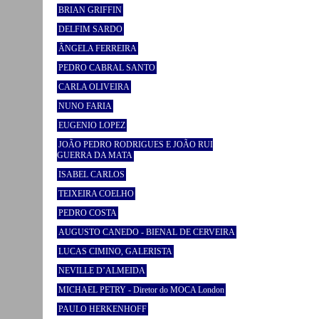
BRIAN GRIFFIN
DELFIM SARDO
ÂNGELA FERREIRA
PEDRO CABRAL SANTO
CARLA OLIVEIRA
NUNO FARIA
EUGENIO LOPEZ
JOÃO PEDRO RODRIGUES E JOÃO RUI
GUERRA DA MATA
ISABEL CARLOS
TEIXEIRA COELHO
PEDRO COSTA
AUGUSTO CANEDO - BIENAL DE CERVEIRA
LUCAS CIMINO, GALERISTA
NEVILLE D’ALMEIDA
MICHAEL PETRY - Diretor do MOCA London
PAULO HERKENHOFF