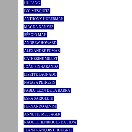
HU FANG
IVO MESQUITA
ANTHONY HUBERMAN
MAGDA DANYSZ
SÉRGIO MAH
ANDREW HOWARD
ALEXANDRE POMAR
CATHERINE MILLET
JOÃO PINHARANDA
LISETTE LAGNADO
NATASA PETRESIN
PABLO LEÓN DE LA BARRA
ESRA SARIGEDIK
FERNANDO ALVIM
ANNETTE MESSAGER
RAQUEL HENRIQUES DA SILVA
JEAN-FRANÇOIS CHOUGNET