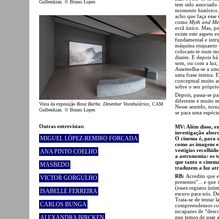
Gulbenkian. © Bruno Lopes
tem sido associado
momento histórico.
acho que faça esse
como
Myth and Me
ecrã único. Mas, p
existe este aspeto 
fundamental e intri
máquina enquanto vê
colocam-te num mod
diante. E depois há
som, ou com a luz,
Assemelha-se a uma 
uma frase inteira. 
conceptual muito 
sobre o seu próprio
Depois, passa-se p
diferente e muito 
Vista da exposição
Rosa Barba. Desenhar Vocabulários
, CAM
Nesse sentido, tor
Gulbenkian. © Bruno Lopes
se para uma espéci
Outras entrevistas:
MV: Além disso, ex
investigação abord
MIGUEL LÓPEZ-REMIRO FORCADA
O cinema é, para 
como as imagens e
vestígios recolhid
ANA PINTO COELHO
a astronomia: os t
que tanto o cinem
MASBEDO
traduzem a luz at
RB:
Acredito que e
VICTOR GORGULHO
presentes”... e que
(esses registos ínt
ISABELLE FERREIRA
escuro para nós. D
Trata-se de tentar 
CARLOS BUNGA
compreendemos comp
incapazes de “desc
que temos de usar a
ALEXANDRA BIRCKEN