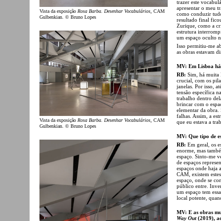
trazer este vocabul
apresentar o meu tr
Vista da exposição
Rosa Barba. Desenhar Vocabulários
, CAM
como conduzir tudo 
Gulbenkian. © Bruno Lopes
resultado final fic
Zurique, como a cr
estrutura interromp
um espaço oculto na
Isso permitiu-me a
as obras estavam dis
MV: Em Lisboa há 
RB:
Sim, há muita
crucial, com os pil
janelas. Por isso, a
tensão específica 
trabalho dentro del
brincar com o espaç
elementar da obra. 
falhas. Assim, a es
Vista da exposição
Rosa Barba. Desenhar Vocabulários
, CAM
que eu estava a tra
Gulbenkian. © Bruno Lopes
MV: Que tipo de es
RB:
Em geral, os e
enorme, mas també
espaço. Sinto-me ve
de espaços represen
espaços onde haja 
CAM, existem estes
espaço, onde se co
público entre. Inve
um espaço tem essa 
local potente, qua
MV: E as obras mu
Way Out
(2019), a