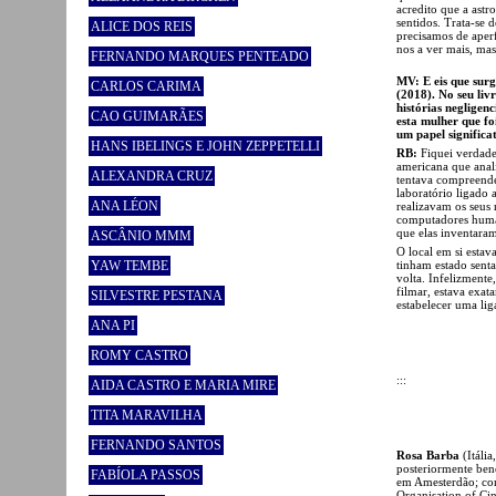
acredito que a astr
sentidos. Trata-se
ALICE DOS REIS
precisamos de aperf
nos a ver mais, ma
FERNANDO MARQUES PENTEADO
MV: E eis que sur
CARLOS CARIMA
(2018). No seu liv
histórias negligen
CAO GUIMARÃES
esta mulher que f
um papel significa
HANS IBELINGS E JOHN ZEPPETELLI
RB:
Fiquei verdade
americana que anali
ALEXANDRA CRUZ
tentava compreende
laboratório ligado
ANA LÉON
realizavam os seus 
computadores human
que elas inventaram
ASCÂNIO MMM
O local em si estava
tinham estado senta
YAW TEMBE
volta. Infelizmente
filmar, estava exa
SILVESTRE PESTANA
estabelecer uma lig
ANA PI
ROMY CASTRO
:::
AIDA CASTRO E MARIA MIRE
TITA MARAVILHA
FERNANDO SANTOS
Rosa Barba
(Itáli
posteriormente ben
FABÍOLA PASSOS
em Amesterdão; con
Organisation of Ci