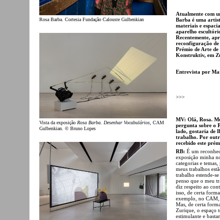
Atualmente com 
Barba é uma artist
Rosa Barba. Cortesia Fundação Calouste Gulbenkian
materiais e espac
aparelho escultór
Recentemente, ap
reconfiguração de
Prémio de Arte d
Konstruktiv, em Z
Entrevista por Ma
>>>
MV: Olá, Rosa. Mu
Vista da exposição
Rosa Barba. Desenhar Vocabulários
, CAM
pergunta sobre o 
Gulbenkian. © Bruno Lopes
lado, gostaria de 
trabalho. Por outr
recebido este prém
RB:
É um reconhec
exposição minha no
categorias e temas
meus trabalhos est
trabalho estende-se
penso que o meu tr
diz respeito ao con
isso, de certa form
exemplo, no CAM, e
Mas, de certa forma
Zurique, o espaço 
estimulante e bast