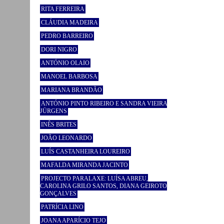
RITA FERREIRA
CLÁUDIA MADEIRA
PEDRO BARREIRO
DORI NIGRO
ANTÓNIO OLAIO
MANOEL BARBOSA
MARIANA BRANDÃO
ANTÓNIO PINTO RIBEIRO E SANDRA VIEIRA
JÜRGENS
INÊS BRITES
JOÃO LEONARDO
LUÍS CASTANHEIRA LOUREIRO
MAFALDA MIRANDA JACINTO
PROJECTO PARALAXE: LUÍSA ABREU,
CAROLINA GRILO SANTOS, DIANA GEIROTO
GONÇALVES
PATRÍCIA LINO
JOANA APARÍCIO TEJO