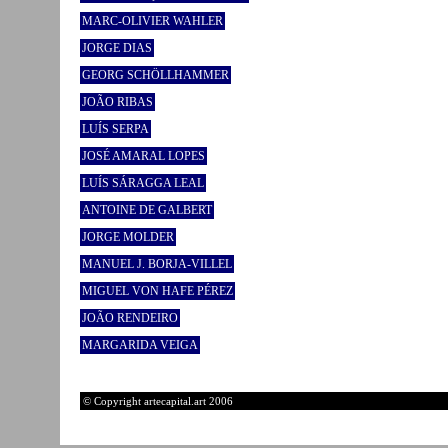
MARC-OLIVIER WAHLER
JORGE DIAS
GEORG SCHÖLLHAMMER
JOÃO RIBAS
LUÍS SERPA
JOSÉ AMARAL LOPES
LUÍS SÁRAGGA LEAL
ANTOINE DE GALBERT
JORGE MOLDER
MANUEL J. BORJA-VILLEL
MIGUEL VON HAFE PÉREZ
JOÃO RENDEIRO
MARGARIDA VEIGA
© Copyright artecapital.art 2006