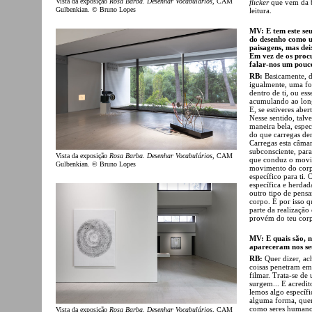
Vista da exposição
Rosa Barba. Desenhar Vocabulários
, CAM
flicker
que vem da be
Gulbenkian. © Bruno Lopes
leitura.
MV: E tem este se
do desenho como u
paisagens, mas dei
Em vez de os proc
falar-nos um pouco
RB:
Basicamente, d
igualmente, uma fo
dentro de ti, ou es
acumulando ao longo
E, se estiveres abe
Nesse sentido, tal
maneira bela, espec
do que carregas den
Carregas esta câma
subconsciente, para
Vista da exposição
Rosa Barba. Desenhar Vocabulários
, CAM
que conduz o movim
Gulbenkian. © Bruno Lopes
movimento do corpo
específico para ti
específica e herdad
outro tipo de pens
corpo. É por isso 
parte da realizaçã
provém do teu cor
MV: E quais são, n
apareceram nos se
RB:
Quer dizer, ac
coisas penetram em
filmar. Trata-se de
surgem... E acredi
lemos algo específi
alguma forma, quer
como seres humanos
Vista da exposição
Rosa Barba. Desenhar Vocabulários
, CAM