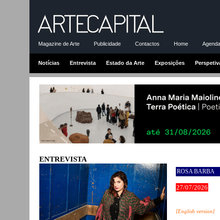
Magazine de Arte
Publicidade
Contactos
Home
Agenda-
Notícias
Entrevista
Estado da Arte
Exposições
Perspetiv
ENTREVISTA
ROSA BARBA
27/07/2026
[English version]