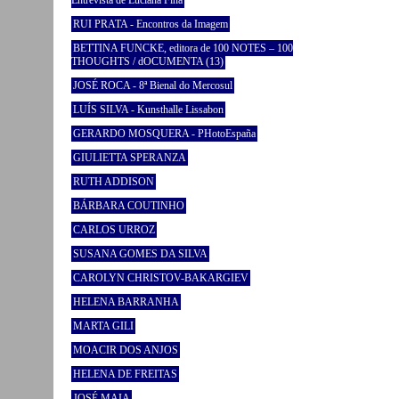
Entrevista de Luciana Fina
RUI PRATA - Encontros da Imagem
BETTINA FUNCKE, editora de 100 NOTES – 100
THOUGHTS / dOCUMENTA (13)
JOSÉ ROCA - 8ª Bienal do Mercosul
LUÍS SILVA - Kunsthalle Lissabon
GERARDO MOSQUERA - PHotoEspaña
GIULIETTA SPERANZA
RUTH ADDISON
BÁRBARA COUTINHO
CARLOS URROZ
SUSANA GOMES DA SILVA
CAROLYN CHRISTOV-BAKARGIEV
HELENA BARRANHA
MARTA GILI
MOACIR DOS ANJOS
HELENA DE FREITAS
JOSÉ MAIA