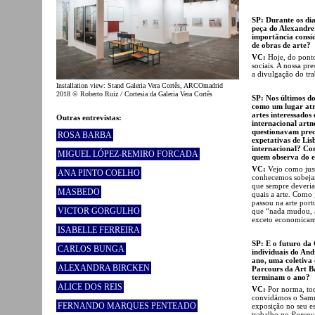
SP: Durante os dia
peça do Alexandre
importância consid
de obras de arte?
VC:
Hoje, do ponto 
sociais. A nossa pr
a divulgação do tra
Installation view: Stand Galeria Vera Cortês, ARCOmadrid
2018 © Roberto Ruiz / Cortesia da Galeria Vera Cortês
SP: Nos últimos d
como um lugar atra
artes interessados
Outras entrevistas:
internacional artn
questionavam prec
ROSA BARBA
expetativas de Li
internacional? Com
MIGUEL LÓPEZ-REMIRO FORCADA
quem observa do e
VC:
Vejo como just
ANA PINTO COELHO
conhecemos sobejam
que sempre deveria t
MASBEDO
quais a arte. Como 
passou na arte port
VICTOR GORGULHO
que “nada mudou, a
exceto economicame
ISABELLE FERREIRA
SP: E o futuro da 
CARLOS BUNGA
individuais do And
ano, uma coletiva
ALEXANDRA BIRCKEN
Parcours da Art B
terminam o ano?
ALICE DOS REIS
VC:
Por norma, to
convidámos o Samu
FERNANDO MARQUES PENTEADO
exposição no seu 
trabalho no
Parcou