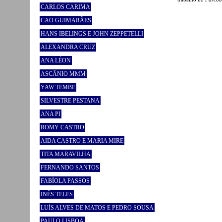
CARLOS CARIMA
CAO GUIMARÃES
HANS IBELINGS E JOHN ZEPPETELLI
ALEXANDRA CRUZ
ANA LÉON
ASCÂNIO MMM
YAW TEMBE
SILVESTRE PESTANA
ANA PI
ROMY CASTRO
AIDA CASTRO E MARIA MIRE
TITA MARAVILHA
FERNANDO SANTOS
FABÍOLA PASSOS
INÊS TELES
LUÍS ALVES DE MATOS E PEDRO SOUSA
PAULO LISBOA