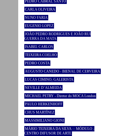
PEDRO CABRAL SANTO
CARLA OLIVEIRA
NUNO FARIA
EUGENIO LOPEZ
JOÃO PEDRO RODRIGUES E JOÃO RUI
GUERRA DA MATA
ISABEL CARLOS
TEIXEIRA COELHO
PEDRO COSTA
AUGUSTO CANEDO - BIENAL DE CERVEIRA
LUCAS CIMINO, GALERISTA
NEVILLE D’ALMEIDA
MICHAEL PETRY - Diretor do MOCA London
PAULO HERKENHOFF
CHUS MARTÍNEZ
MASSIMILIANO GIONI
MÁRIO TEIXEIRA DA SILVA ::: MÓDULO -
CENTRO DIFUSOR DE ARTE