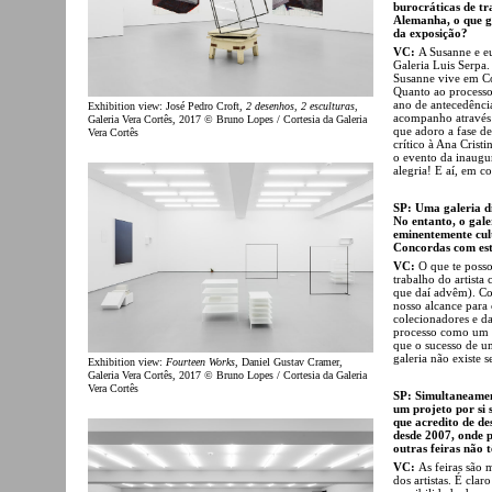
burocráticas de tr
Alemanha, o que g
da exposição?
VC:
A Susanne e eu
Galeria Luis Serpa
Susanne vive em Co
Quanto ao process
ano de antecedência
Exhibition view: José Pedro Croft,
2 desenhos, 2 esculturas
,
acompanho através 
Galeria Vera Cortês, 2017 © Bruno Lopes / Cortesia da Galeria
que adoro a fase de
Vera Cortês
crítico à Ana Crist
o evento da inaugu
alegria! E aí, em 
SP: Uma galeria di
No entanto, o gal
eminentemente cul
Concordas com es
VC:
O que te posso
trabalho do artista
que daí advêm). Com
nosso alcance para 
colecionadores e d
processo como um t
que o sucesso de um
galeria não existe s
Exhibition view:
Fourteen Works
, Daniel Gustav Cramer,
Galeria Vera Cortês, 2017 © Bruno Lopes / Cortesia da Galeria
Vera Cortês
SP: Simultaneament
um projeto por si s
que acredito de de
desde 2007, onde 
outras feiras não 
VC:
As feiras são 
dos artistas. É cl