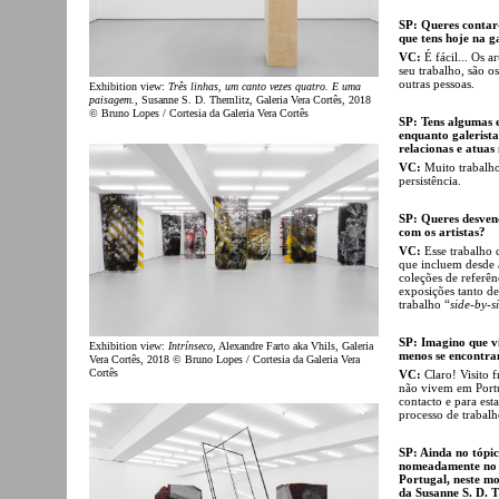
SP: Queres contar-
que tens hoje na g
VC:
É fácil... Os 
seu trabalho, são 
outras pessoas.
Exhibition view:
Três linhas, um canto vezes quatro. E uma
paisagem.
, Susanne S. D. Themlitz, Galeria Vera Cortês, 2018
© Bruno Lopes / Cortesia da Galeria Vera Cortês
SP: Tens algumas es
enquanto galerista
relacionas e atuas
VC:
Muito trabalho
persistência.
SP: Queres desven
com os artistas?
VC:
Esse trabalho 
que incluem desde 
coleções de referê
exposições tanto de
trabalho “
side-by-s
SP: Imagino que vis
Exhibition view:
Intrínseco
, Alexandre Farto aka Vhils, Galeria
menos se encontra
Vera Cortês, 2018 © Bruno Lopes / Cortesia da Galeria Vera
Cortês
VC:
Claro! Visito 
não vivem em Port
contacto e para est
processo de trabalh
SP: Ainda no tópic
nomeadamente no c
Portugal, neste mo
da Susanne S. D. T