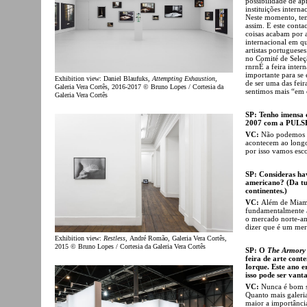
possibilidade de ap
instituições intern
Neste momento, tem
assim. E este conta
coisas acabam por 
internacional em q
artistas portuguese
no Comité de Seleç
rnrnÉ a feira inter
importante para se
Exhibition view: Daniel Blaufuks,
Attempting Exhaustion
,
de ser uma das feir
Galeria Vera Cortês, 2016-2017 © Bruno Lopes / Cortesia da
sentimos mais “em 
Galeria Vera Cortês
SP: Tenho imensa 
2007 com a PULSE,
VC:
Não podemos pa
acontecem ao longo
por isso vamos esc
SP: Consideras hav
americano? (Da tua
continentes.)
VC:
Além de Miami 
fundamentalmente a
o mercado norte-am
dizer que é um mer
Exhibition view:
Restless
, André Romão, Galeria Vera Cortês,
2015 © Bruno Lopes / Cortesia da Galeria Vera Cortês
SP: O
The Armory
feira de arte con
Iorque. Este ano e
isso pode ser vant
VC:
Nunca é bom se
Quanto mais galeria
maior a importância