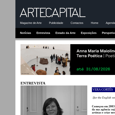
Magazine de Arte
Publicidade
Contactos
Home
Agenda-
Notícias
Entrevista
Estado da Arte
Exposições
Perspetiv
ENTREVISTA
VERA CORTÊS
[for the English ve
Começou em 2003 a
da sua agência cuj
artistas e criar n