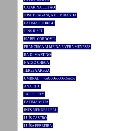
CATARINA LEITÃO
JOSÉ BRAGANÇA DE MIRANDA
FÁTIMA RODRIGO
JENS RISCH
ISABEL CORDOVIL
FRANCISCA ALMEIDA E VERA MENEZES
RÄ DI MARTINO
NATXO CHECA
TERESA AREGA
UMBRAL — ooOoOoooOoOooOo
ANA RITO
TALES FREY
FÁTIMA MOTA
INÊS MENDES LEAL
LUÍS CASTRO
LUÍSA FERREIRA