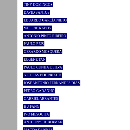
TINY DOMINGOS
DAVID SANTOS
EDUARDO GARCÍA NIETO
VALERIE KABOV
ANTÓNIO PINTO RIBEIRO
PAULO REIS
GERARDO MOSQUERA
EUGENE TAN
PAULO CUNHA E SILVA
NICOLAS BOURRIAUD
JOSÉ ANTÓNIO FERNANDES DIAS
PEDRO GADANHO
GABRIEL ABRANTES
HU FANG
IVO MESQUITA
ANTHONY HUBERMAN
MAGDA DANYSZ