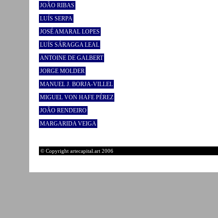
JOÃO RIBAS
LUÍS SERPA
JOSÉ AMARAL LOPES
LUÍS SÁRAGGA LEAL
ANTOINE DE GALBERT
JORGE MOLDER
MANUEL J. BORJA-VILLEL
MIGUEL VON HAFE PÉREZ
JOÃO RENDEIRO
MARGARIDA VEIGA
© Copyright artecapital.art 2006