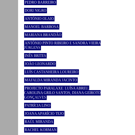
PEDRO BARREIRO
DORI NIGRO
ANTÓNIO OLAIO
MANOEL BARBOSA
MARIANA BRANDÃO
ANTÓNIO PINTO RIBEIRO E SANDRA VIEIRA
JÜRGENS
INÊS BRITES
JOÃO LEONARDO
LUÍS CASTANHEIRA LOUREIRO
MAFALDA MIRANDA JACINTO
PROJECTO PARALAXE: LUÍSA ABREU,
CAROLINA GRILO SANTOS, DIANA GEIROTO
GONÇALVES
PATRÍCIA LINO
JOANA APARÍCIO TEJO
RAÚL MIRANDA
RACHEL KORMAN