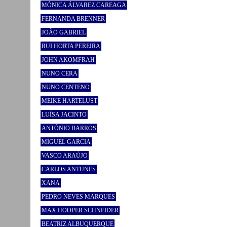
MÓNICA ÁLVAREZ CAREAGA
FERNANDA BRENNER
JOÃO GABRIEL
RUI HORTA PEREIRA
JOHN AKOMFRAH
NUNO CERA
NUNO CENTENO
MEIKE HARTELUST
LUÍSA JACINTO
ANTÓNIO BARROS
MIGUEL GARCIA
VASCO ARAÚJO
CARLOS ANTUNES
XANA
PEDRO NEVES MARQUES
MAX HOOPER SCHNEIDER
BEATRIZ ALBUQUERQUE