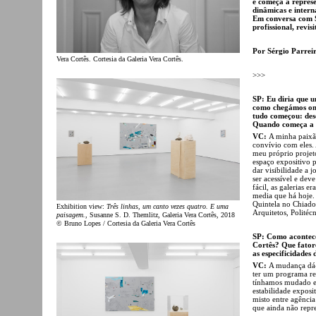
e começa a represe
dinâmicas e intern
Em conversa com Sé
profissional, revi
Por Sérgio Parrei
Vera Cortês. Cortesia da Galeria Vera Cortês.
>>>
SP: Eu diria que 
como chegámos ond
tudo começou: des
Quando começa a t
VC:
A minha paixão
convívio com eles. 
meu próprio projet
espaço expositivo p
dar visibilidade a 
ser acessível e dev
fácil, as galerias 
media que há hoje.
Quintela no Chiado
Exhibition view:
Três linhas, um canto vezes quatro. E uma
Arquitetos, Politécn
paisagem.
, Susanne S. D. Themlitz, Galeria Vera Cortês, 2018
© Bruno Lopes / Cortesia da Galeria Vera Cortês
SP: Como acontece
Cortês? Que fator
as especificidades
VC:
A mudança dá-
ter um programa re
tínhamos mudado e
estabilidade expos
misto entre agência
que ainda não repr