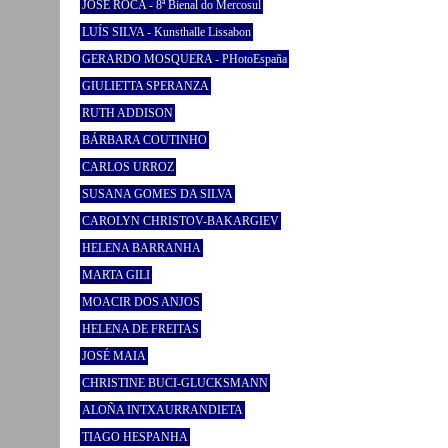
JOSÉ ROCA - 8ª Bienal do Mercosul
LUÍS SILVA - Kunsthalle Lissabon
GERARDO MOSQUERA - PHotoEspaña
GIULIETTA SPERANZA
RUTH ADDISON
BÁRBARA COUTINHO
CARLOS URROZ
SUSANA GOMES DA SILVA
CAROLYN CHRISTOV-BAKARGIEV
HELENA BARRANHA
MARTA GILI
MOACIR DOS ANJOS
HELENA DE FREITAS
JOSÉ MAIA
CHRISTINE BUCI-GLUCKSMANN
ALOÑA INTXAURRANDIETA
TIAGO HESPANHA