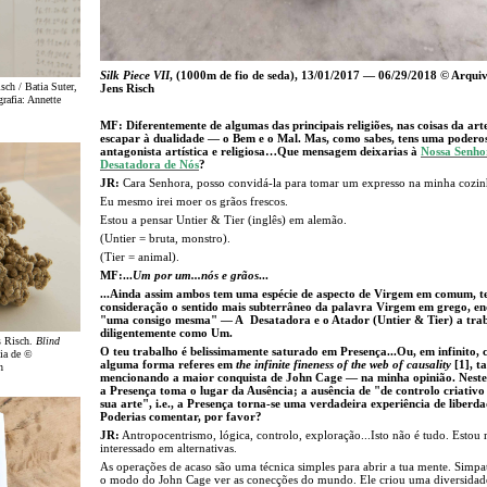
Silk Piece VII
, (1000m de fio de seda), 13/01/2017 — 06/29/2018 © Arqui
isch / Batia Suter,
Jens Risch
rafia: Annette
MF: Diferentemente de algumas das principais religiões, nas coisas da art
escapar à dualidade — o Bem e o Mal. Mas, como sabes, tens uma podero
antagonista artística e religiosa…Que mensagem deixarias à
Nossa Senho
Desatadora de Nós
?
JR:
Cara Senhora, posso convidá-la para tomar um expresso na minha cozi
Eu mesmo irei moer os grãos frescos.
Estou a pensar Untier & Tier (inglês) em alemão.
(Untier = bruta, monstro).
(Tier = animal).
MF:...
Um por um...nós e grãos
...
...Ainda assim ambos tem uma espécie de aspecto de Virgem em comum, 
consideração o sentido mais subterrâneo da palavra Virgem em grego, e
"uma consigo mesma" — A Desatadora e o Atador (Untier & Tier) a tra
diligentemente como Um.
s Risch.
Blind
O teu trabalho é belissimamente saturado em Presença...Ou, em infinito,
sia de ©
alguma forma referes em
the infinite fineness of the web of causality
[1], 
h
mencionando a maior conquista de John Cage — na minha opinião. Neste 
a Presença toma o lugar da Ausência; a ausência de "de controlo criativo
sua arte", i.e., a Presença torna-se uma verdadeira experiência de liberda
Poderias comentar, por favor?
JR:
Antropocentrismo, lógica, controlo, exploração...Isto não é tudo. Estou 
interessado em alternativas.
As operações de acaso são uma técnica simples para abrir a tua mente. Simp
o modo do John Cage ver as conecções do mundo. Ele criou uma diversidad