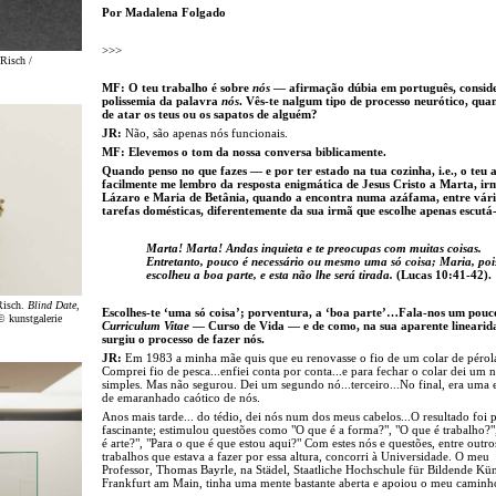
Por Madalena Folgado
>>>
Risch /
MF: O teu trabalho é sobre
nós
— afirmação dúbia em português, consid
polissemia da palavra
nós
. Vês-te nalgum tipo de processo neurótico, qua
de atar os teus ou os sapatos de alguém?
JR:
Não
, são apenas nós funcionais
.
MF: Elevemos o tom da nossa conversa biblicamente.
Quando penso no que fazes — e por ter estado na tua cozinha, i.e., o teu 
facilmente me lembro da resposta enigmática de Jesus Cristo a Marta, ir
Lázaro e Maria de Betânia, quando a encontra numa azáfama, entre vári
tarefas domésticas, diferentemente da sua irmã que escolhe apenas escutá-
Marta! Marta! Andas inquieta e te preocupas com muitas coisas.
Entretanto, pouco é necessário ou mesmo uma só coisa; Maria, poi
escolheu a boa parte, e esta não lhe será tirada.
(Lucas 10:41-42).
Risch.
Blind Date
,
Escolhes-te ‘uma só coisa’; porventura, a ‘boa parte’…Fala-nos um pouc
© kunstgalerie
Curriculum Vitae
— Curso de Vida — e de como, na sua aparente linearid
surgiu o processo de fazer nós.
JR:
Em 1983 a minha mãe quis que eu renovasse o fio de um colar de pérol
Comprei fio de pesca...enfiei conta por conta...e para fechar o colar dei um 
simples. Mas não segurou. Dei um segundo nó...terceiro...No final, era uma 
de emaranhado caótico de nós.
Anos mais tarde... do tédio, dei nós num dos meus cabelos...O resultado foi
fascinante; estimulou questões como "O que é a forma?", "O que é trabalho?"
é arte?", "Para o que é que estou aqui?" Com estes nós e questões, entre outro
trabalhos que estava a fazer por essa altura, concorri à Universidade. O meu
Professor, Thomas Bayrle, na Städel, Staatliche Hochschule für Bildende Kün
Frankfurt am Main, tinha uma mente bastante aberta e apoiou o meu camin