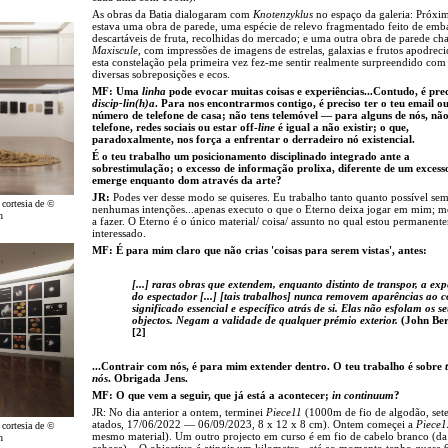
As obras da Batia dialogaram com
Knotenzyklus
no espaço da galeria: Próxi
estava uma obra de parede, uma espécie de relevo fragmentado feito de emb
descartáveis de fruta, recolhidas do mercado; e uma outra obra de parede c
Maxiscule
, com impressões de imagens de estrelas, galaxias e frutos apodreci
esta constelação pela primeira vez fez-me sentir realmente surpreendido com
diversas sobreposições e ecos.
MF: Uma
linha
pode evocar muitas coisas e experiências...Contudo, é pre
discip-lin(h)a
. Para nos encontrarmos contigo, é preciso ter o teu email ou
número de telefone de casa; não tens telemóvel — para alguns de nós, não
telefone, redes sociais ou estar off-
line
é igual a não existir; o que,
paradoxalmente, nos força a enfrentar o derradeiro nó existencial.
É o teu trabalho um posicionamento disciplinado integrado ante a
sobrestimulação; o excesso de informação prolixa, diferente de um excess
emerge enquanto dom através da arte?
JR:
Podes ver desse modo se quiseres. Eu trabalho tanto quanto possível se
 cortesia de ©
nenhumas intenções...apenas executo o que o Eterno deixa jogar em mim; me
h
a fazer. O Eterno é o único material/ coisa/ assunto no qual estou permanent
interessado.
MF: É para mim claro que não crias 'coisas para serem vistas', antes:
[...] raras obras que extendem, enquanto distinto de transpor, a exp
do espectador [...] [tais trabalhos] nunca removem aparências ao 
significado essencial e específico atrás de si. Elas não esfolam os se
objectos. Negam a validade de qualquer prémio exterior.
(John Ber
[2]
...Contrair com nós, é para mim extender dentro. O teu trabalho é sobre
nós
. Obrigada Jens.
MF: O que vem a seguir, que já está a acontecer;
in continuum
?
JR: No dia anterior a ontem, terminei
Piece11
(1000m de fio de algodão, sete
atados, 17/06/2022 — 06/09/2023, 8 x 12 x 8 cm). Ontem começei a
Piece1
 cortesia de ©
mesmo material). Um outro projecto em curso é em fio de cabelo branco (d
h
cabeça)....O objectivo é atingir um kilometro...até ao momento tenho quase