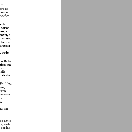
...
bre as
ara as
emoções
modo
 coisas
no, e
cável, e
 espaço,
livros.
onvocam
, pode-
 a Batia
ticos na
rio
ação
rtir da
dia
. Uma
tos,
ição.
 procura
 é
o;
s
ara um
o antes,
e grande
 cordas,