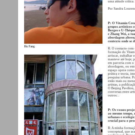
uma atitude crítica.
Por Sandra Louren
P: O Vitamin Crea
grupos artísticos 
Borges e U-Thèque 
e Zhang Wei, a tu
abordagem alterna
contexto onde se 
Hu Fang
R: O contacto com 
formação do Vitami
arriscar, trabalhar 
manteve até hoje; p
em parceria com o 
abordagem, ou estra
espaço opera como u
prática e teoria, ist
pesquisa urbana. P
estão mais ou menos
artistas, a publica
O Beijing Pavilion
conversas entre art
outros...
P: Os vossos proje
ao mesmo tempo, r
urbanas e ecológic
crucial para o pro
R: A minha formação
conceptual, que ac
profissional. Pess