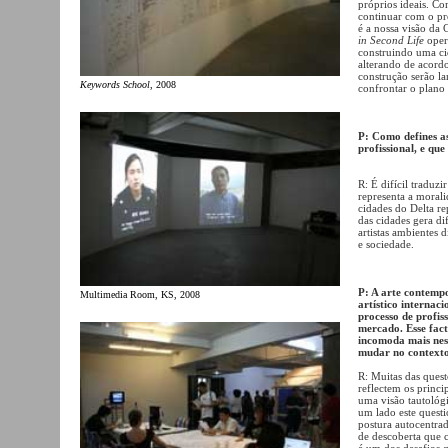
próprios ideais. Co
continuar com o pro
é a nossa visão da
in Second Life
oper
construindo uma ci
alterando de acord
construção serão l
Keywords School
, 2008
confrontar o plano 
P: Como defines a
profissional, e qu
R: É difícil traduz
representa a moralid
cidades do Delta re
das cidades gera di
artistas ambientes d
e sociedade.
P: A arte contemp
Multimedia Room, KS, 2008
artístico internac
processo de profis
mercado. Esse fact
incomoda mais nest
mudar no contexto
R: Muitas das ques
reflectem os princi
uma visão tautológ
um lado este questi
postura autocentrad
de descoberta que 
é um dos desafios 