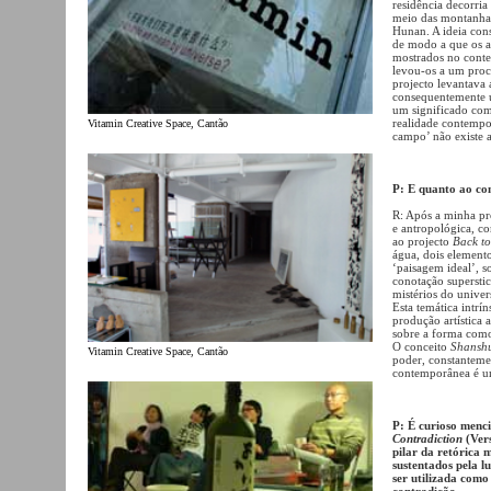
residência decorria
meio das montanhas
Hunan. A ideia cons
de modo a que os ar
mostrados no contex
levou-os a um proc
projecto levantava
consequentemente 
um significado comp
realidade contempor
Vitamin Creative Space, Cantão
campo’ não existe
P: E quanto ao co
R: Após a minha pr
e antropológica, c
ao projecto
Back t
água, dois element
‘paisagem ideal’, s
conotação supersti
mistérios do univer
Esta temática intrí
produção artística 
sobre a forma como
O conceito
Shansh
Vitamin Creative Space, Cantão
poder, constantemen
contemporânea é um
P: É curioso menci
Contradiction
(Vers
pilar da retórica 
sustentados pela l
ser utilizada como
contradição…