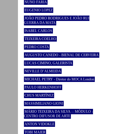
NUNO FARIA
EUGENIO LOPEZ
JOÃO PEDRO RODRIGUES E JOÃO RUI
GUERRA DA MATA
ISABEL CARLOS
TEIXEIRA COELHO
PEDRO COSTA
AUGUSTO CANEDO - BIENAL DE CERVEIRA
LUCAS CIMINO, GALERISTA
NEVILLE D’ALMEIDA
MICHAEL PETRY - Diretor do MOCA London
PAULO HERKENHOFF
CHUS MARTÍNEZ
MASSIMILIANO GIONI
MÁRIO TEIXEIRA DA SILVA ::: MÓDULO -
CENTRO DIFUSOR DE ARTE
ANTON VIDOKLE
TOBI MAIER