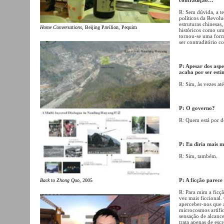
R: Sem dúvida, a te
políticos da Revol
estruturas chinesa
Home Conversations
, Beijing Pavilion, Pequim
históricos como uma
tornou-se uma form
ser contraditório c
P: Apesar dos aspe
acaba por ser esti
R: Sim, às vezes at
P: O governo?
R: Quem está por d
P: Eu diria mais 
R: Sim, também.
P: A ficção parec
Back to Zhong Quo
, 2005
R: Para mim a ficçã
vez mais ficciona
aperceber-nos que 
microcosmos artifi
sensação de alcance
trata apenas de esc