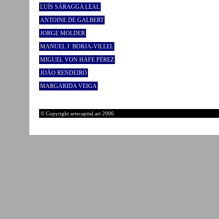
LUÍS SÁRAGGA LEAL
ANTOINE DE GALBERT
JORGE MOLDER
MANUEL J. BORJA-VILLEL
MIGUEL VON HAFE PÉREZ
JOÃO RENDEIRO
MARGARIDA VEIGA
© Copyright artecapital.art 2006