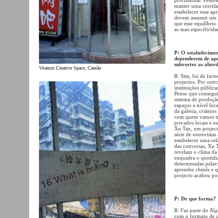
manter uma correl
estabelecer essa apr
devem assumir um p
que esse equilíbrio
as suas especificida
P: O estabelecime
dependerem de apo
subverter as abor
Vitamin Creative Space, Cantão
R: Sim, foi de fact
projectos. Por outr
instituições pública
Penso que consegui
sistema de produçã
espaços a nível loca
da galeria, criámos
com quem vamos tr
privados locais e e
Xu Tan, um project
série de entrevista
estabelecer uma rel
das conversas, Xu T
revelam o clima da 
enquadra o quotidia
determinadas palav
aprender chinês e 
projecto acabou por
P: De que forma?
R: Faz parte do
Nig
com o formato de u