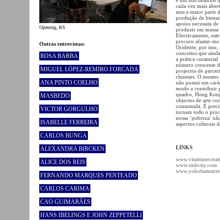
cada vez mais abert
mas a maior parte d
produção de bienais
apoios necessita de
Opening, KS
produzir em massa 
Efectivamente, este
procuro afastar-me…
Outras entrevistas:
Ocidente, por isso,
conceitos que aind
ROSA BARBA
a prática curatoria
número crescente de
MIGUEL LÓPEZ-REMIRO FORCADA
projectos de parce
chineses. O mesmo j
ANA PINTO COELHO
não possui um cará
modo a contribuir p
quadro, Hong Kong 
MASBEDO
objectos de arte co
consumida. É precis
VICTOR GORGULHO
tornam todo o proce
nossa ‘pobreza’ não
ISABELLE FERREIRA
aspectos culturais 
CARLOS BUNGA
LINKS
ALEXANDRA BIRCKEN
www.vitaminecreat
ALICE DOS REIS
www.rmbcity.com
www.yokohamatrien
FERNANDO MARQUES PENTEADO
CARLOS CARIMA
CAO GUIMARÃES
HANS IBELINGS E JOHN ZEPPETELLI