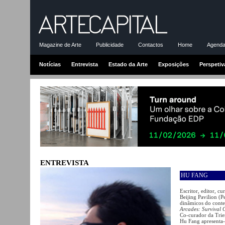
Magazine de Arte
Publicidade
Contactos
Home
Agenda-
Notícias
Entrevista
Estado da Arte
Exposições
Perspetiv
ENTREVISTA
HU FANG
Escritor, editor, c
Beijing Pavilion (P
dinâmicos do contex
Arcades: Survival 
Co-curador da Trie
Hu Fang apresenta-