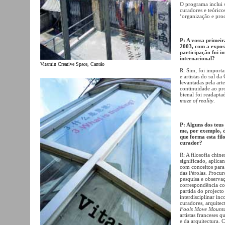
O programa inclui s
curadores e teórico
‘organização e prod
P: A vossa primeir
2003, com a expo
participação foi i
internacional?
Vitamin Creative Space, Cantão
R: Sim, foi import
e artistas do sul d
levantadas pela art
continuidade ao pr
bienal foi readapt
maze of reality
.
P: Alguns dos teus 
me, por exemplo, 
que forma esta fil
curador?
R: A filosofia chin
significado, aplic
com conceitos para
das Pérolas. Procur
pesquisa e observaç
correspondência co
partida do projecto
interdisciplinar inc
curadores, arquitec
Fools Move Mount
artistas franceses 
e da arquitectura.