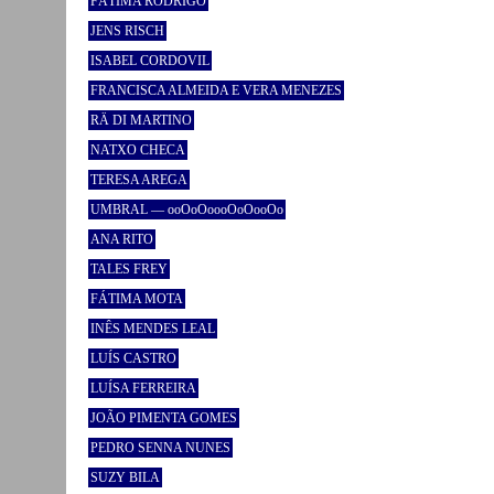
FÁTIMA RODRIGO
JENS RISCH
ISABEL CORDOVIL
FRANCISCA ALMEIDA E VERA MENEZES
RÄ DI MARTINO
NATXO CHECA
TERESA AREGA
UMBRAL — ooOoOoooOoOooOo
ANA RITO
TALES FREY
FÁTIMA MOTA
INÊS MENDES LEAL
LUÍS CASTRO
LUÍSA FERREIRA
JOÃO PIMENTA GOMES
PEDRO SENNA NUNES
SUZY BILA