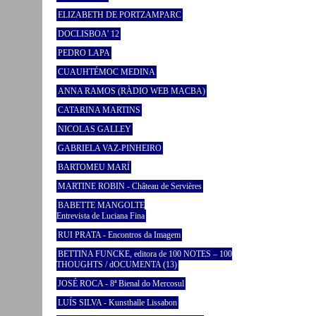
ELIZABETH DE PORTZAMPARC
DOCLISBOA’ 12
PEDRO LAPA
CUAUHTÉMOC MEDINA
ANNA RAMOS (RÀDIO WEB MACBA)
CATARINA MARTINS
NICOLAS GALLEY
GABRIELA VAZ-PINHEIRO
BARTOMEU MARÍ
MARTINE ROBIN - Château de Servières
BABETTE MANGOLTE
Entrevista de Luciana Fina
RUI PRATA - Encontros da Imagem
BETTINA FUNCKE, editora de 100 NOTES – 100
THOUGHTS / dOCUMENTA (13)
JOSÉ ROCA - 8ª Bienal do Mercosul
LUÍS SILVA - Kunsthalle Lissabon