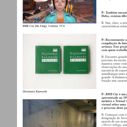
P: Também encontr
Delta, existem dif
R: Sim, claro, a ar
características urb
RMB City
(Hu Fang). Cortesia: VCS
P: Recentemente o
compilação de hist
artistas. Este pro
com quem trabalh
R: Encontro grande 
processo da escrita
maneira como combi
observações do mun
narrativas de exper
semelhanças entre a 
grande. A dinâmica 
fruição tem caracter
Dictionary Keywords
P:
RMB City
é um p
apresentado na 10ª
incluirá a Triena
virtual sobre uma
o processo deste p
R: Começou com o
designação de
Seco
através de um avata
i.Mirror
trilogy
, um