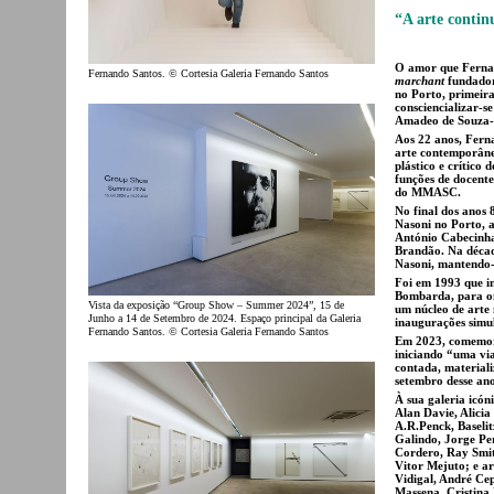
“A arte contin
O amor que Fernan
Fernando Santos. © Cortesia Galeria Fernando Santos
marchant
fundador
no Porto, primeir
consciencializar-
Amadeo de Souza
Aos 22 anos, Fern
arte contemporâne
plástico e crítico
funções de docente
do MMASC.
No final dos anos 
Nasoni no Porto, a
António Cabecinha
Brandão. Na déca
Nasoni, mantendo-
Foi em 1993 que i
Bombarda, para o
Vista da exposição “Group Show – Summer 2024”, 15 de
um núcleo de arte 
Junho a 14 de Setembro de 2024. Espaço principal da Galeria
inaugurações simu
Fernando Santos. © Cortesia Galeria Fernando Santos
Em 2023, comemoro
iniciando “uma vi
contada, materiali
setembro desse an
À sua galeria icóni
Alan Davie, Alicia
A.R.Penck, Baselit
Galindo, Jorge Per
Cordero, Ray Smit
Vitor Mejuto; e a
Vidigal, André Cep
Massena, Cristina