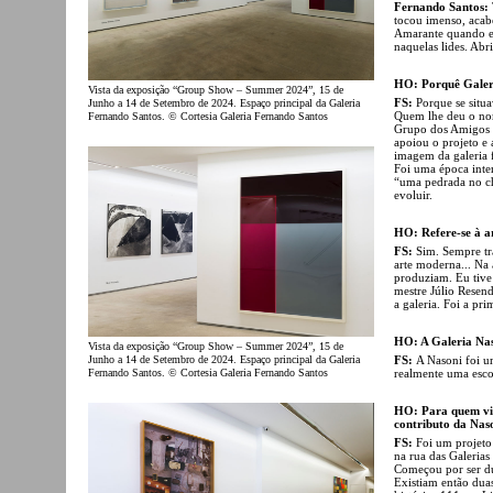
Fernando Santos:
tocou imenso, acab
Amarante quando eu
naquelas lides. Abr
HO: Porquê Galer
Vista da exposição “Group Show – Summer 2024”, 15 de
FS:
Porque se situa
Junho a 14 de Setembro de 2024. Espaço principal da Galeria
Quem lhe deu o nom
Fernando Santos. © Cortesia Galeria Fernando Santos
Grupo dos Amigos 
apoiou o projeto e 
imagem da galeria 
Foi uma época inter
“uma pedrada no ch
evoluir.
HO: Refere-se à a
FS:
Sim. Sempre tr
arte moderna... Na 
produziam. Eu tive
mestre Júlio Resen
a galeria. Foi a pr
HO: A Galeria Nas
Vista da exposição “Group Show – Summer 2024”, 15 de
FS:
A Nasoni foi u
Junho a 14 de Setembro de 2024. Espaço principal da Galeria
realmente uma esco
Fernando Santos. © Cortesia Galeria Fernando Santos
HO: Para quem viv
contributo da Nas
FS:
Foi um projeto
na rua das Galerias
Começou por ser du
Existiam então dua