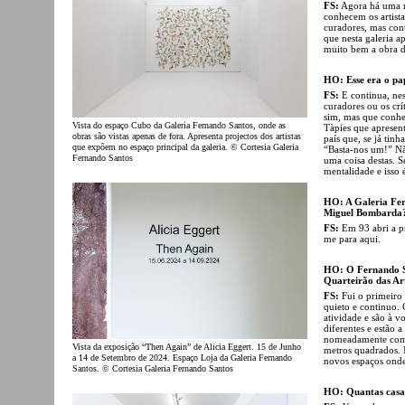
FS:
Agora há uma n
conhecem os artista
curadores, mas contr
que nesta galeria a
muito bem a obra d
HO: Esse era o pape
FS:
E continua, nes
curadores ou os crí
sim, mas que conhe
Vista do espaço Cubo da Galeria Fernando Santos, onde as
Tàpies que apresent
obras são vistas apenas de fora. Apresenta projectos dos artistas
país que, se já ti
que expôem no espaço principal da galeria. © Cortesia Galeria
“Basta-nos um!” N
Fernando Santos
uma coisa destas. 
mentalidade e isso 
HO: A Galeria Fer
Miguel Bombarda
FS:
Em 93 abri a pr
me para aqui.
HO: O Fernando Sa
Quarteirão das Art
FS:
Fui o primeiro 
quieto e continuo.
atividade e são à 
diferentes e estão 
nomeadamente com 
Vista da exposição “Then Again” de Alicia Eggert. 15 de Junho
metros quadrados. 
a 14 de Setembro de 2024. Espaço Loja da Galeria Fernando
novos espaços onde
Santos. © Cortesia Galeria Fernando Santos
HO: Quantas casas,