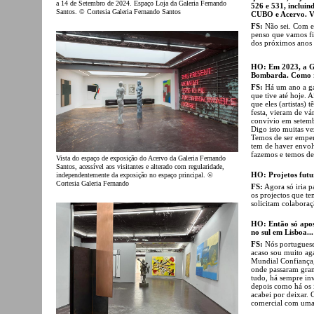
a 14 de Setembro de 2024. Espaço Loja da Galeria Fernando
526 e 531, incluin
Santos. © Cortesia Galeria Fernando Santos
CUBO e Acervo. Va
FS:
Não sei. Com es
penso que vamos fic
dos próximos anos 
HO: Em 2023, a G
Bombarda. Como r
FS:
Há um ano a ga
que tive até hoje. A
que eles (artistas) 
festa, vieram de vá
convívio em setem
Digo isto muitas ve
Temos de ser empenh
tem de haver envol
fazemos e temos de
Vista do espaço de exposição do Acervo da Galeria Fernando
Santos, acessível aos visitantes e alterado com regularidade,
HO: Projetos futu
independentemente da exposição no espaço principal. ©
Cortesia Galeria Fernando
FS:
Agora só iria p
os projectos que te
solicitam colaboraç
HO: Então só apos
no sul em Lisboa...
FS:
Nós portuguese
acaso sou muito aga
Mundial Confiança,
onde passaram gran
tudo, há sempre inv
depois como há os i
acabei por deixar. 
comercial com uma 