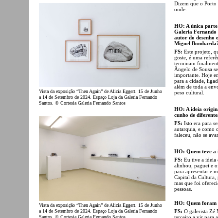
Dizem que o Porto é
onde.
HO: A única parte 
Galeria Fernando 
autor do desenho e
Miguel Bombarda
FS:
Este projeto, q
goste, é uma refer
terminam finalmente
Ângelo de Sousa se
importante. Hoje e
para a cidade, ligad
além de toda a env
Vista da exposição “Then Again” de Alicia Eggert. 15 de Junho
peso cultural.
a 14 de Setembro de 2024. Espaço Loja da Galeria Fernando
Santos. © Cortesia Galeria Fernando Santos
HO: A ideia origin
cunho de diferente
FS:
Isto era para 
autarquia, e como o
faleceu, não se ava
HO: Quem teve a id
FS:
Eu tive a ideia
alinhou, paguei e 
para apresentar e 
Capital da Cultura, 
mas que foi ofereci
pessoas.
HO: Quem foram af
Vista da exposição “Then Again” de Alicia Eggert. 15 de Junho
a 14 de Setembro de 2024. Espaço Loja da Galeria Fernando
FS:
O galerista Zé
Santos. © Cortesia Galeria Fernando Santos
terceiro a vir para