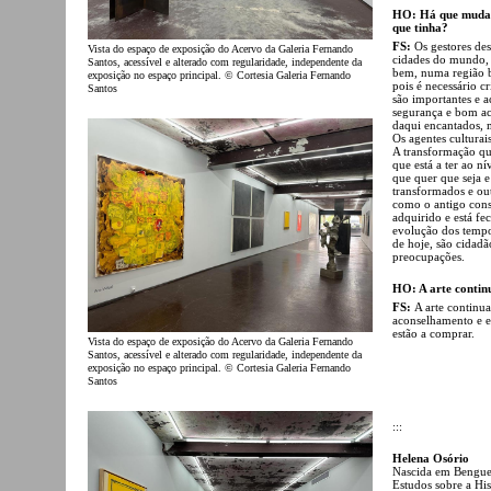
HO: Há que mudar 
que tinha?
FS:
Os gestores de
Vista do espaço de exposição do Acervo da Galeria Fernando
cidades do mundo, 
Santos, acessível e alterado com regularidade, independente da
bem, numa região b
exposição no espaço principal. © Cortesia Galeria Fernando
pois é necessário c
Santos
são importantes e 
segurança e bom ac
daqui encantados, m
Os agentes culturai
A transformação que
que está a ter ao n
que quer que seja e
transformados e ou
como o antigo conse
adquirido e está fec
evolução dos tempo
de hoje, são cidad
preocupações.
HO: A arte contin
FS:
A arte continu
aconselhamento e em
estão a comprar.
Vista do espaço de exposição do Acervo da Galeria Fernando
Santos, acessível e alterado com regularidade, independente da
exposição no espaço principal. © Cortesia Galeria Fernando
Santos
:::
Helena Osório
Nascida em Benguela
Estudos sobre a His