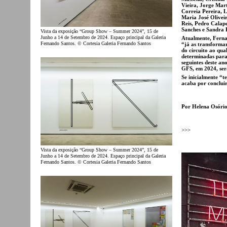
Vieira, Jorge Mart
Correia Pereira, 
Maria José Olivei
Reis, Pedro Calap
Sanches e Sandra B
Vista da exposição “Group Show – Summer 2024”, 15 de
Junho a 14 de Setembro de 2024. Espaço principal da Galeria
Atualmente, Fernan
Fernando Santos. © Cortesia Galeria Fernando Santos
“já as transforma
do circuito ao qual
determinadas para 
seguintes deste an
GFS, em 2024, ser
Se inicialmente “
acaba por conclui
Por Helena Osóri
>>>
Vista da exposição “Group Show – Summer 2024”, 15 de
Junho a 14 de Setembro de 2024. Espaço principal da Galeria
Fernando Santos. © Cortesia Galeria Fernando Santos