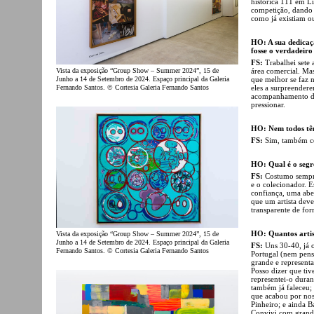
histórica 111 em L
competição, dando 
como já existiam o
HO: A sua dedicaçã
fosse o verdadeiro
FS:
Trabalhei sete
Vista da exposição “Group Show – Summer 2024”, 15 de
área comercial. Mas
Junho a 14 de Setembro de 2024. Espaço principal da Galeria
que melhor se faz n
Fernando Santos. © Cortesia Galeria Fernando Santos
eles a surpreender
acompanhamento do m
pressionar.
HO: Nem todos têm
FS:
Sim, também co
HO: Qual é o segr
FS:
Costumo sempre 
e o colecionador. 
confiança, uma aber
que um artista deve
transparente de for
HO: Quantos artis
Vista da exposição “Group Show – Summer 2024”, 15 de
Junho a 14 de Setembro de 2024. Espaço principal da Galeria
FS:
Uns 30-40, já o
Fernando Santos. © Cortesia Galeria Fernando Santos
Portugal (nem pens
grande e representa
Posso dizer que tiv
representei-o dura
também já faleceu;
que acabou por nos
Pinheiro; e ainda B
Convivi com grande