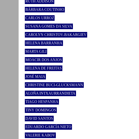
RUTH ADDISON
BÁRBARA COUTINHO
CARLOS URROZ
SUSANA GOMES DA SILVA
CAROLYN CHRISTOV-BAKARGIEV
HELENA BARRANHA
MARTA GILI
MOACIR DOS ANJOS
HELENA DE FREITAS
JOSÉ MAIA
CHRISTINE BUCI-GLUCKSMANN
ALOÑA INTXAURRANDIETA
TIAGO HESPANHA
TINY DOMINGOS
DAVID SANTOS
EDUARDO GARCÍA NIETO
VALERIE KABOV