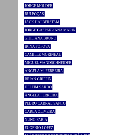
JORGE MOLDER
RUI POÇAS
JACK HALBERSTAM
JORGE GASPAR e ANA MARIN
GIULIANA BRUNO
IRINA POPOVA
CAMILLE MORINEAU
MIGUEL WANDSCHNEIDER
ÂNGELA M. FERREIRA
BRIAN GRIFFIN
DELFIM SARDO
ÂNGELA FERREIRA
PEDRO CABRAL SANTO
CARLA OLIVEIRA
NUNO FARIA
EUGENIO LOPEZ