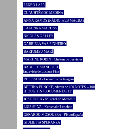
PEDRO LAPA
CUAUHTÉMOC MEDINA
ANNA RAMOS (RÀDIO WEB MACBA)
CATARINA MARTINS
NICOLAS GALLEY
GABRIELA VAZ-PINHEIRO
BARTOMEU MARÍ
MARTINE ROBIN - Château de Servières
BABETTE MANGOLTE
Entrevista de Luciana Fina
RUI PRATA - Encontros da Imagem
BETTINA FUNCKE, editora de 100 NOTES – 100
THOUGHTS / dOCUMENTA (13)
JOSÉ ROCA - 8ª Bienal do Mercosul
LUÍS SILVA - Kunsthalle Lissabon
GERARDO MOSQUERA - PHotoEspaña
GIULIETTA SPERANZA