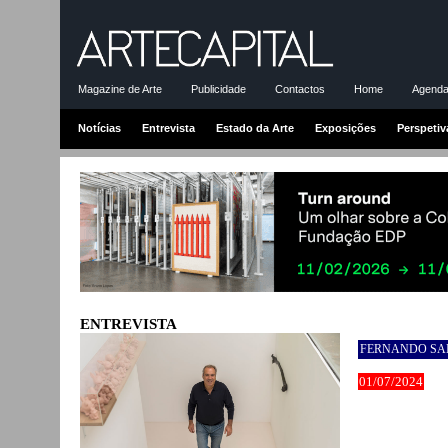
Magazine de Arte
Publicidade
Contactos
Home
Agenda-
Notícias
Entrevista
Estado da Arte
Exposições
Perspetiv
ENTREVISTA
FERNANDO SA
01/07/2024