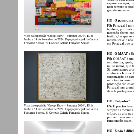
expuseram aqui, mas
nem sempre se pode
grande amizade.
HO: O panorama d
FS:
Portugal é um 
também, por mais q
mercado aberto con
Vista da exposição “Group Show – Summer 2024”, 15 de
instituições que o
Junho a 14 de Setembro de 2024. Espaço principal da Galeria
mesma tecla’ e não
Fernando Santos. © Cortesia Galeria Fernando Santos
em Portugal que sej
HO: O MAAT e Ser
FS:
O MAAT é uma i
sem dúvida, apoia, 
muito maior, que f
Só importamos arti
conhecida lá fora.
organização de expos
um circuito como f
promoção são os ar
Portugal tem grand
da arte portuguesa 
HO: Culpados?
Vista da exposição “Group Show – Summer 2024”, 15 de
FS:
É preciso leva
Junho a 14 de Setembro de 2024. Espaço principal da Galeria
sempre os mesmos qu
Fernando Santos. © Cortesia Galeria Fernando Santos
críticos de arte qu
podiam fazer muito
funcionado assim.
HO: E não é difícil