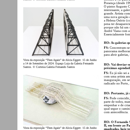
Presença (desde 19
O pintor Augusto C
interessante, a ga
grande. Artista co
uma nova geração de
a Helena Osório (c
pena ter desapareci
porque não há um s
André Viana com a
Essencialmente fomo
HO: As galerias qu
FS:
Concentram-se 
panorama melhorar 
para abrir galerias,
Vista da exposição “Then Again” de Alicia Eggert. 15 de Junho
a 14 de Setembro de 2024. Espaço Loja da Galeria Fernando
HO: Vai desviar-se
Santos. © Cortesia Galeria Fernando Santos
próximas agendad
FS:
Eu já não sei 
com uma artista ame
inauguração, em s
radicado no Porto, 
HO: Portanto, já n
FS:
Pode coincidir
parte de todos, man
empenhar e de cria
qual segue o camin
com antecedência.
HO: O Fernando S
II, em frente ao P
Vista da exposição “Then Again” de Alicia Eggert. 15 de Junho
quadrados, hoje t