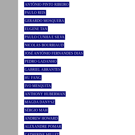
ANTÓNIO PINTO RIBEIRO
PAULO REIS
GERARDO MOSQUERA
EUGENE TAN
PAULO CUNHA E SILVA
NICOLAS BOURRIAUD
JOSÉ ANTÓNIO FERNANDES DIAS
PEDRO GADANHO
GABRIEL ABRANTES
HU FANG
IVO MESQUITA
ANTHONY HUBERMAN
MAGDA DANYSZ
SÉRGIO MAH
ANDREW HOWARD
ALEXANDRE POMAR
CATHERINE MILLET