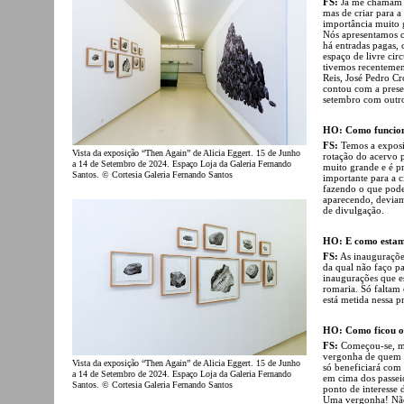
FS:
Já me chamam u
mas de criar para 
importância muito 
Nós apresentamos c
há entradas pagas, 
espaço de livre cir
tivemos recentemen
Reis, José Pedro C
contou com a prese
setembro com outros
HO: Como funcion
FS:
Temos a exposi
Vista da exposição “Then Again” de Alicia Eggert. 15 de Junho
rotação do acervo p
a 14 de Setembro de 2024. Espaço Loja da Galeria Fernando
muito grande e é pr
Santos. © Cortesia Galeria Fernando Santos
importante para a c
fazendo o que pode
aparecendo, deviam
de divulgação.
HO: E como estamo
FS:
As inauguraçõe
da qual não faço p
inaugurações que e
romaria. Só faltam o
está metida nessa p
HO: Como ficou o 
FS:
Começou-se, ma
vergonha de quem f
Vista da exposição “Then Again” de Alicia Eggert. 15 de Junho
só beneficiará com
a 14 de Setembro de 2024. Espaço Loja da Galeria Fernando
em cima dos passeio
Santos. © Cortesia Galeria Fernando Santos
ponto de interesse 
Uma vergonha! Não 