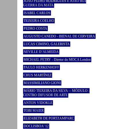
JOÃO PEDRO RODRIGUES E JOÃO RUI
GUERRA DA MATA
ISABEL CARLOS
TEIXEIRA COELHO
PEDRO COSTA
AUGUSTO CANEDO - BIENAL DE CERVEIRA
LUCAS CIMINO, GALERISTA
NEVILLE D’ALMEIDA
MICHAEL PETRY - Diretor do MOCA London
PAULO HERKENHOFF
CHUS MARTÍNEZ
MASSIMILIANO GIONI
MÁRIO TEIXEIRA DA SILVA ::: MÓDULO -
CENTRO DIFUSOR DE ARTE
ANTON VIDOKLE
TOBI MAIER
ELIZABETH DE PORTZAMPARC
DOCLISBOA’ 12