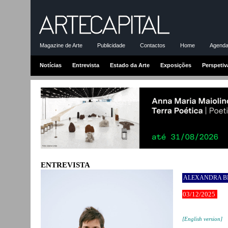
Magazine de Arte
Publicidade
Contactos
Home
Agenda-
Notícias
Entrevista
Estado da Arte
Exposições
Perspetiv
ENTREVISTA
ALEXANDRA B
03/12/2025
[English version]