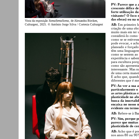
PV: Parece que a 
crescente défice 
forte utilização d
visitante? O foco 
das obras) ou na 
Vista da exposição
SomaSemaSoma
, de Alexandra Bircken,
Culturgest, 2025. © António Jorge Silva / Cortesia Culturgest
AB:
Em primeiro lu
criação de uma obr
muito mais em ter u
considerá-lo como u
como se se estivess
pode evocar, e acho
planeado e forçado. 
têm uma linguagem 
como se sentem ao 
experiência e sabem
para escultura por
como são apresenta
interessante. Mas n
de uma certa maneir
E acho que, quando 
diferentes que é me
PV: Ao ver a sua a
particularmente o 
as artes plásticas 
plasticidade no ab
busca da imortali
encaixa no nosso 
evidente em termos
AB:
Refere-se à Ba
PV: Sim, porque pen
parece que muitas
plasticidade do co
AB:
Acho que é pre
nos anos 80 ou 90?