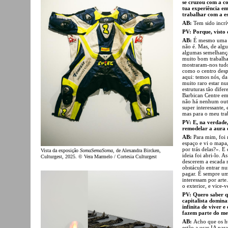
se cruzou com a c
tua experiência em
trabalhar com a es
AB:
Tem sido incrí
PV: Porque, visto 
AB:
É mesmo uma fo
não é. Mas, de alg
algumas semelhanças
muito bom trabalhar
mostraram-nos tudo,
como o centro despo
aqui: temos nós, da
muito raro estar nu
estruturas tão dife
Barbican Centre em
não há nenhum outr
super interessante,
mas para o meu tra
PV: E, na verdade,
remodelar a aura d
AB:
Para mim, foi 
espaço e vi o mapa, 
por trás delas?». E
Vista da exposição
SomaSemaSoma
, de Alexandra Bircken,
ideia foi abri-lo. 
Culturgest, 2025. © Vera Marmelo / Cortesia Culturgest
descerem a escada 
obstáculo entrar n
pagar. É sempre uma
interessam por arte
o exterior, e vice-v
PV: Quero saber qu
capitalista domina
infinita de viver 
fazem parte do m
AB:
Acho que os h
estão a usar IA par