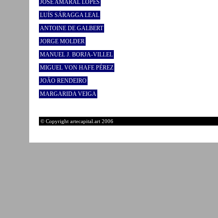
JOSÉ AMARAL LOPES
LUÍS SÁRAGGA LEAL
ANTOINE DE GALBERT
JORGE MOLDER
MANUEL J. BORJA-VILLEL
MIGUEL VON HAFE PÉREZ
JOÃO RENDEIRO
MARGARIDA VEIGA
© Copyright artecapital.art 2006