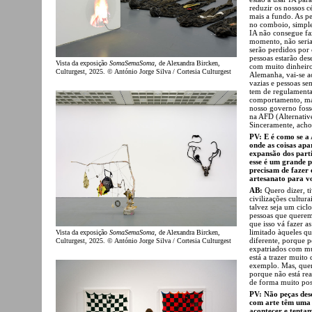
reduzir os nossos c
mais a fundo. As p
no comboio, simple
IA não consegue faz
momento, não seria
serão perdidos por 
pessoas estarão des
Vista da exposição
SomaSemaSoma
, de Alexandra Bircken,
com muito dinheiro
Culturgest, 2025. © António Jorge Silva / Cortesia Culturgest
Alemanha, vai-se ao
vazias e pessoas se
tem de regulamenta
comportamento, mas
nosso governo fosse
na AFD (Alternativ
Sinceramente, acho 
PV: E é como se a
onde as coisas ap
expansão dos parti
esse é um grande p
precisam de fazer 
artesanato para v
AB:
Quero dizer, t
civilizações cultur
talvez seja um cicl
pessoas que querem 
que isso vá fazer a
limitado àqueles q
Vista da exposição
SomaSemaSoma
, de Alexandra Bircken,
diferente, porque 
Culturgest, 2025. © António Jorge Silva / Cortesia Culturgest
expatriados com mu
está a trazer muit
exemplo. Mas, quer
porque não está rea
de forma muito posi
PV: Não peças desc
com arte têm uma 
acontecer e tentam