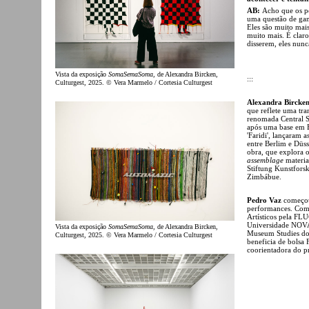
AB:
Acho que os po
uma questão de ganh
Eles são muito mais
muito mais. É claro
disserem, eles nunc
Vista da exposição
SomaSemaSoma
, de Alexandra Bircken,
:::
Culturgest, 2025. © Vera Marmelo / Cortesia Culturgest
Alexandra Bircke
que reflete uma tra
renomada Central S
após uma base em B
'Faridi', lançaram a
entre Berlim e Düss
obra, que explora 
assemblage
materia
Stiftung Kunstforsk
Zimbábue.
Pedro Vaz
começou
performances. Comp
Artísticos pela FL
Universidade NOVA,
Vista da exposição
SomaSemaSoma
, de Alexandra Bircken,
Museum Studies do I
Culturgest, 2025. © Vera Marmelo / Cortesia Culturgest
beneficia de bolsa
coorientadora do pr