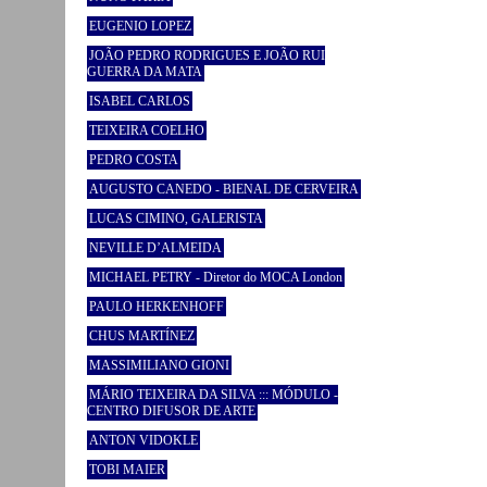
EUGENIO LOPEZ
JOÃO PEDRO RODRIGUES E JOÃO RUI
GUERRA DA MATA
ISABEL CARLOS
TEIXEIRA COELHO
PEDRO COSTA
AUGUSTO CANEDO - BIENAL DE CERVEIRA
LUCAS CIMINO, GALERISTA
NEVILLE D’ALMEIDA
MICHAEL PETRY - Diretor do MOCA London
PAULO HERKENHOFF
CHUS MARTÍNEZ
MASSIMILIANO GIONI
MÁRIO TEIXEIRA DA SILVA ::: MÓDULO -
CENTRO DIFUSOR DE ARTE
ANTON VIDOKLE
TOBI MAIER