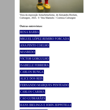
Vista da exposição
SomaSemaSoma
, de Alexandra Bircken,
Culturgest, 2025. © Vera Marmelo / Cortesia Culturgest
Outras entrevistas:
ROSA BARBA
MIGUEL LÓPEZ-REMIRO FORCADA
ANA PINTO COELHO
MASBEDO
VICTOR GORGULHO
ISABELLE FERREIRA
CARLOS BUNGA
ALICE DOS REIS
FERNANDO MARQUES PENTEADO
CARLOS CARIMA
CAO GUIMARÃES
HANS IBELINGS E JOHN ZEPPETELLI