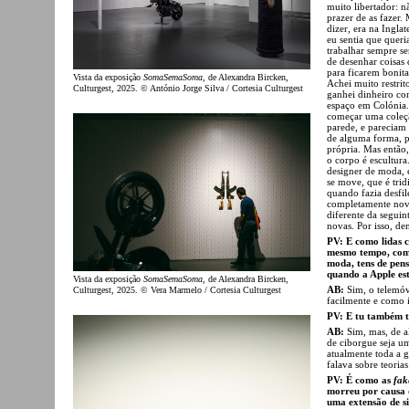
muito libertador: n
prazer de as fazer.
dizer, era na Ingla
eu sentia que quer
trabalhar sempre s
de desenhar coisas 
para ficarem bonita
Vista da exposição
SomaSemaSoma
, de Alexandra Bircken,
Achei muito restrit
Culturgest, 2025. © António Jorge Silva / Cortesia Culturgest
ganhei dinheiro co
espaço em Colónia.
começar uma coleçã
parede, e pareciam 
de alguma forma, p
própria. Mas então
o corpo é escultura
designer de moda, é
se move, que é trid
quando fazia desfile
completamente nov
diferente da seguin
novas. Por isso, de
PV: E como lidas c
mesmo tempo, com 
moda, tens de pens
quando a Apple es
Vista da exposição
SomaSemaSoma
, de Alexandra Bircken,
AB:
Sim, o telemóv
Culturgest, 2025. © Vera Marmelo / Cortesia Culturgest
facilmente e como 
PV: E tu também t
AB:
Sim, mas, de a
de ciborgue seja um
atualmente toda a 
falava sobre teoria
PV: É como as
fak
morreu por causa
uma extensão de s