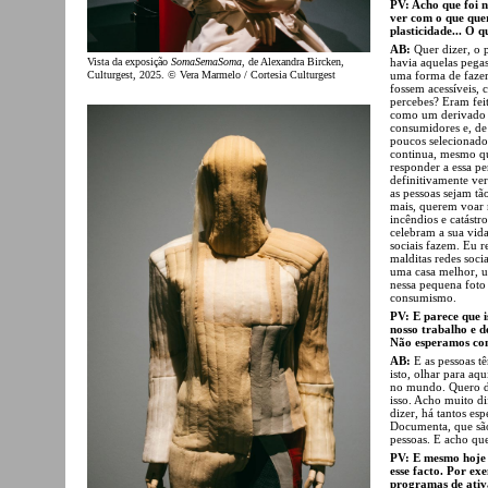
PV: Acho que foi n
ver com o que quer
plasticidade... O q
AB:
Quer dizer, o p
Vista da exposição
SomaSemaSoma
, de Alexandra Bircken,
havia aquelas pegas
Culturgest, 2025. © Vera Marmelo / Cortesia Culturgest
uma forma de fazer
fossem acessíveis, 
percebes? Eram feit
como um derivado d
consumidores e, de 
poucos selecionados
continua, mesmo qu
responder a essa pe
definitivamente v
as pessoas sejam t
mais, querem voar 
incêndios e catástr
celebram a sua vida
sociais fazem. Eu r
malditas redes soci
uma casa melhor, u
nessa pequena foto
consumismo.
PV: E parece que i
nosso trabalho e 
Não esperamos com
AB:
E as pessoas tê
isto, olhar para aq
no mundo. Quero di
isso. Acho muito di
dizer, há tantos es
Documenta, que são 
pessoas. E acho que
PV: E mesmo hoje 
esse facto. Por ex
programas de ativ