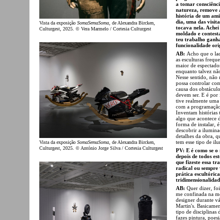
a tomar consciênci
natureza, remove 
história de um am
dia, uma das visit
Vista da exposição
SomaSemaSoma
, de Alexandra Bircken,
tocava nela. Ache
Culturgest, 2025. © Vera Marmelo / Cortesia Culturgest
moldado e contest
teu trabalho ganha
funcionalidade ori
AB:
Acho que o lad
as esculturas frequ
maior de espectador
enquanto talvez nã
Nesse sentido, não
possa controlar co
causa dos obstáculo
devem ser. E é por 
tive realmente uma
com a programação 
Inventam histórias 
algo que acontece 
forma de instalar, 
descobrir a ilumina
detalhes da obra, q
tem esse tipo de il
Vista da exposição
SomaSemaSoma
, de Alexandra Bircken,
Culturgest, 2025. © António Jorge Silva / Cortesia Culturgest
PV: E é como se o 
depois de todos e
que fizeste essa 
radical ou sempre 
prática escultóric
tridimensionalidad
AB:
Quer dizer, fo
me confinada na m
designer durante v
Martin's. Basicamen
tipo de disciplina
fazes pintura, poes