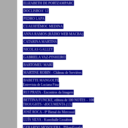
ELIZABETH DE PORTZAMPARC
DOCLISBOA’ 12
PEDRO LAPA
CUAUHTÉMOC MEDINA
ANNA RAMOS (RÀDIO WEB MACBA)
CATARINA MARTINS
NICOLAS GALLEY
GABRIELA VAZ-PINHEIRO
BARTOMEU MARÍ
MARTINE ROBIN - Château de Servières
BABETTE MANGOLTE
Entrevista de Luciana Fina
RUI PRATA - Encontros da Imagem
BETTINA FUNCKE, editora de 100 NOTES – 100
THOUGHTS / dOCUMENTA (13)
JOSÉ ROCA - 8ª Bienal do Mercosul
LUÍS SILVA - Kunsthalle Lissabon
GERARDO MOSQUERA - PHotoEspaña