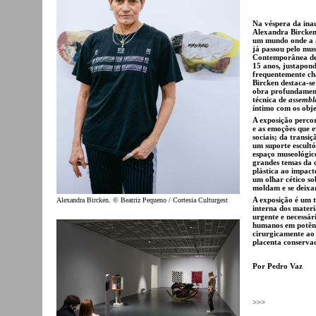
Na véspera da ina
Alexandra Bircken 
um mundo onde a a
já passou pelo mu
Contemporânea de 
15 anos, justapon
frequentemente cha
Bircken destaca-se
obra profundament
técnica de
assembl
íntimo com os obje
A exposição percor
e as emoções que 
sociais; da trans
um suporte escultó
espaço museológic
grandes temas da 
plástica ao impact
um olhar cético so
moldam e se deix
A exposição é um t
Alexandra Bircken. © Beatriz Pequeno / Cortesia Culturgest
interna dos materi
urgente e necessár
humanos em potênc
cirurgicamente ao
placenta conservad
Por Pedro Vaz
>>>