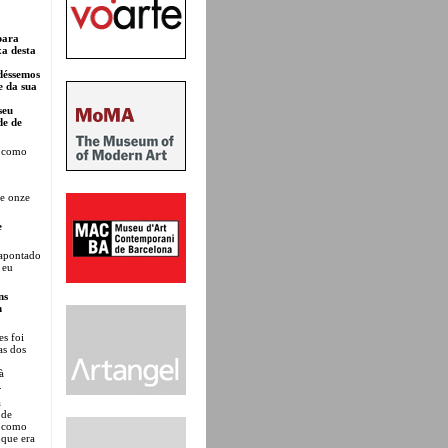
para
xa desta
udéssemos
e da sua
seu
de de
, como
de onze
e
sapontado
 eu
ns
h
es foi
as dos
à
.
a
 de
e como
 que era