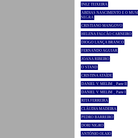
INEZ TEIXEIRA
ABDIAS NASCIMENTO E O MUS
NEGRA
CRISTIANO MANGOVO
HELENA FALCÃO CARNEIRO
DIOGO LANÇA BRANCO
FERNANDO AGUIAR
JOANA RIBEIRO
O STAND
CRISTINA ATAÍDE
DANIEL V. MELIM _ Parte II
DANIEL V. MELIM _ Parte I
RITA FERREIRA
CLÁUDIA MADEIRA
PEDRO BARREIRO
DORI NIGRO
ANTÓNIO OLAIO