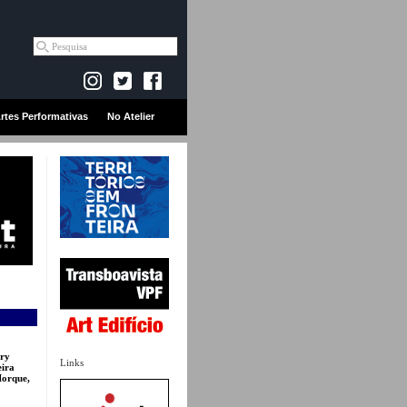
rtes Performativas
No Atelier
rry
Links
eira
Iorque,