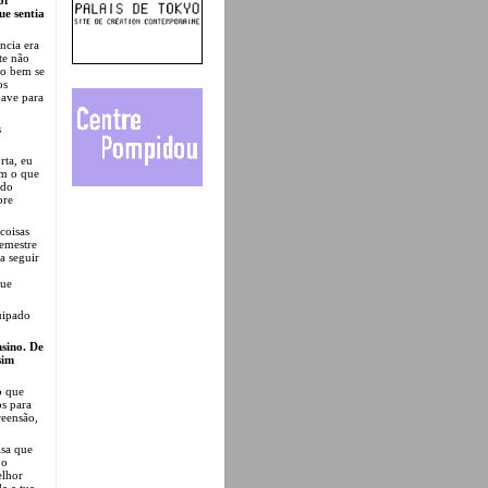
ue sentia
ncia era
te não
ão bem se
os
have para
s
rta, eu
em o que
ado
bre
 coisas
semestre
a seguir
que
uipado
nsino. De
sim
o que
os para
reensão,
isa que
 o
elhor
a a tua