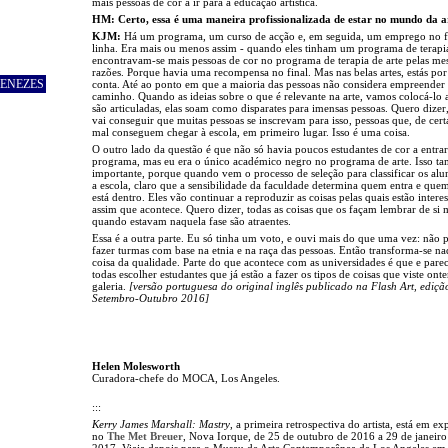
mais pessoas de cor a ir para a educação artística.
HM: Certo, essa é uma maneira profissionalizada de estar no mundo da a
KJM:
Há um programa, um curso de acção e, em seguida, um emprego no f
linha. Era mais ou menos assim - quando eles tinham um programa de terapia
encontravam-se mais pessoas de cor no programa de terapia de arte pelas m
razões. Porque havia uma recompensa no final. Mas nas belas artes, estás por
MENEZES
conta. Até ao ponto em que a maioria das pessoas não considera empreender 
caminho. Quando as ideias sobre o que é relevante na arte, vamos colocá-lo 
são articuladas, elas soam como disparates para imensas pessoas. Quero dizer
vai conseguir que muitas pessoas se inscrevam para isso, pessoas que, de cer
mal conseguem chegar à escola, em primeiro lugar. Isso é uma coisa.
O outro lado da questão é que não só havia poucos estudantes de cor a entra
programa, mas eu era o único académico negro no programa de arte. Isso t
importante, porque quando vem o processo de seleção para classificar os alu
a escola, claro que a sensibilidade da faculdade determina quem entra e que
está dentro. Eles vão continuar a reproduzir as coisas pelas quais estão intere
assim que acontece. Quero dizer, todas as coisas que os façam lembrar de si
quando estavam naquela fase são atraentes.
Essa é a outra parte. Eu só tinha um voto, e ouvi mais do que uma vez: não 
fazer turmas com base na etnia e na raça das pessoas. Então transforma-se na
coisa da qualidade. Parte do que acontece com as universidades é que e par
todas escolher estudantes que já estão a fazer os tipos de coisas que viste ont
galeria.
[versão portuguesa do original inglês publicado na Flash Art, ediçã
Setembro-Outubro 2016]
Helen Molesworth
Curadora-chefe do MOCA, Los Angeles.
:::
Kerry James Marshall: Mastry
, a primeira retrospectiva do artista, está em ex
no
The Met Breuer
, Nova Iorque, de 25 de outubro de 2016 a 29 de janeiro
2017. Viaja depois para o Museu de Arte Contemporânea de Los Angeles e