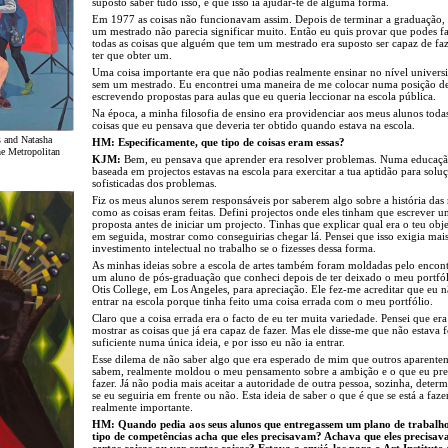
suposto saber tudo isso, e que isso ia ajudar-te de alguma forma.
Em 1977 as coisas não funcionavam assim. Depois de terminar a graduação, 
um mestrado não parecia significar muito. Então eu quis provar que podes f
todas as coisas que alguém que tem um mestrado era suposto ser capaz de fa
ter que obter um.
Uma coisa importante era que não podias realmente ensinar no nível universi
sem um mestrado. Eu encontrei uma maneira de me colocar numa posição de
escrevendo propostas para aulas que eu queria leccionar na escola pública.
Na época, a minha filosofia de ensino era providenciar aos meus alunos todas
coisas que eu pensava que deveria ter obtido quando estava na escola.
s and Natasha
HM: Especificamente, que tipo de coisas eram essas?
e Metropolitan
KJM:
Bem, eu pensava que aprender era resolver problemas. Numa educaç
baseada em projectos estavas na escola para exercitar a tua aptidão para solu
sofisticadas dos problemas.
Fiz os meus alunos serem responsáveis por saberem algo sobre a história das
como as coisas eram feitas. Defini projectos onde eles tinham que escrever 
proposta antes de iniciar um projecto. Tinhas que explicar qual era o teu obje
em seguida, mostrar como conseguirias chegar lá. Pensei que isso exigia mai
investimento intelectual no trabalho se o fizesses dessa forma.
As minhas ideias sobre a escola de artes também foram moldadas pelo encon
um aluno de pós-graduação que conheci depois de ter deixado o meu portfó
Otis College, em Los Angeles, para apreciação. Ele fez-me acreditar que eu n
entrar na escola porque tinha feito uma coisa errada com o meu portfólio.
Claro que a coisa errada era o facto de eu ter muita variedade. Pensei que er
mostrar as coisas que já era capaz de fazer. Mas ele disse-me que não estava 
suficiente numa única ideia, e por isso eu não ia entrar.
Esse dilema de não saber algo que era esperado de mim que outros aparente
sabem, realmente moldou o meu pensamento sobre a ambição e o que eu pre
fazer. Já não podia mais aceitar a autoridade de outra pessoa, sozinha, deter
se eu seguiria em frente ou não. Esta ideia de saber o que é que se está a faze
realmente importante.
HM: Quando pedia aos seus alunos que entregassem um plano de trabalho
tipo de competências acha que eles precisavam? Achava que eles precisav
certas coisas ou ver certas coisas? Estava a enviá-los para o Art Institute 