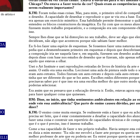
Chicago? Ou estava a fazer teoria da cor? Quais eram as competências q
serem realmente importantes?
KJM:
Foram todas essas coisas. Mas, para mim, o primeiro nível de competê
do artista e
o desenho. A capacidade de desenhar e reproduzir o que se viu era a base. Es
era apenas um exercício mimético. Essa habilidade permite demonstrar o qu
entendeu os blocos constructores da imagética. Eu fiz com que os meus alun
fizessem muito trabalho preparatório, e a composição era um componente-c
isso.
Sempre lhes disse que se há distorções no seu trabalho, deve ser algo que ele
decidiram, não algo que aconteceu porque não sabiam fazer melhor.
ADA
Eu fi-los fazer uma espécie de esquemas. Se fossemos fazer uma natureza mo
pedia que a desmembrassem primeiro em esquemas e depois que descobriss
a composição iria ser naquela fase e, em seguida, fizessem um desenho acab
depois disso com base nos estudos de desenho que se fizeram, não apenas so
aquilo que estavas a olhar.
Usei o Art Institute e usei reproduções retiradas de livros de história da arte e
assim. O estilo era uma escolha. Leccionei uma aula de pintura onde todo o 
eram auto-retratos. Todos fizeram um auto-retrato e depois cada auto-retrato 
tinha que ser diferente do que se fez antes. Escolhes estilos diferentes porque
precisavas saber por é que isso era uma escolha melhor do que outro modo 
poderias selecionar.
Era assim que eu pensava que a educação deveria ir. Então, estavas agora eq
para fazer qualquer coisa que quisesses.
HM: Disse, no início, que tinha sentimentos ambivalentes em relação ao e
onde veio essa ambivalência? Que parte do ensino causou dúvidas, por as
dizer?
DO
KJM:
O ensino come muita energia. Se realmente estás a fazer o que eu ach
precisa ser feito, que é estar constantemente a desafiar a capacidade dos alun
fazer uma coisa e construir um repertório de capacidades técnicas e de comp
que é o que é preciso, isso é imenso trabalho.
Come a tua capacidade de fazer o teu próprio trabalho. Havia sempre esta co
eu dizia a mim mesmo: "Eu não me envolvi a fazer arte porque eu queria ser
melhor professor de arte que eu poderia ser. Eu entrei porque queria ser o m
ELLI
artista que eu poderia ser." Em algum momento, tens que ser capaz de dar tod