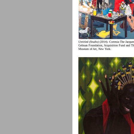
Untitled (Studio)
(2014). Cortesia The Jacque
Gelman Foundation, Acquisition Fund and Th
Museum of Art, New York.