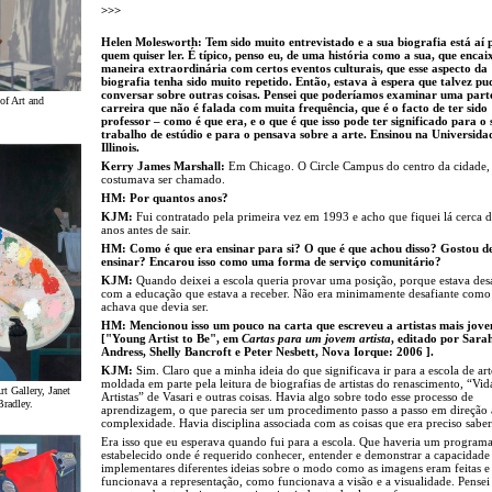
>>>
Helen Molesworth: Tem sido muito entrevistado e a sua biografia está aí 
quem quiser ler. É típico, penso eu, de uma história como a sua, que encai
maneira extraordinária com certos eventos culturais, que esse aspecto da
biografia tenha sido muito repetido. Então, estava à espera que talvez p
conversar sobre outras coisas. Pensei que poderíamos examinar uma part
of Art and
carreira que não é falada com muita frequência, que é o facto de ter sido
professor – como é que era, e o que é que isso pode ter significado para o 
trabalho de estúdio e para o pensava sobre a arte. Ensinou na Universida
Illinois.
Kerry James Marshall:
Em Chicago. O Circle Campus do centro da cidade
costumava ser chamado.
HM: Por quantos anos?
KJM:
Fui contratado pela primeira vez em 1993 e acho que fiquei lá cerca 
anos antes de sair.
HM: Como é que era ensinar para si? O que é que achou disso? Gostou d
ensinar? Encarou isso como uma forma de serviço comunitário?
KJM:
Quando deixei a escola queria provar uma posição, porque estava de
com a educação que estava a receber. Não era minimamente desafiante como
achava que devia ser.
HM: Mencionou isso um pouco na carta que escreveu a artistas mais jove
["Young Artist to Be", em
Cartas para um jovem artista
, editado por Sara
Andress, Shelly Bancroft e Peter Nesbett, Nova Iorque: 2006 ].
KJM:
Sim. Claro que a minha ideia do que significava ir para a escola de art
moldada em parte pela leitura de biografias de artistas do renascimento, “Vid
t Gallery, Janet
Artistas” de Vasari e outras coisas. Havia algo sobre todo esse processo de
radley.
aprendizagem, o que parecia ser um procedimento passo a passo em direção 
complexidade. Havia disciplina associada com as coisas que era preciso saber
Era isso que eu esperava quando fui para a escola. Que haveria um program
estabelecido onde é requerido conhecer, entender e demonstrar a capacidade
implementares diferentes ideias sobre o modo como as imagens eram feitas 
funcionava a representação, como funcionava a visão e a visualidade. Pensei