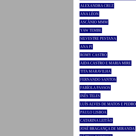
ALEXANDRA CRUZ
ANA LÉON
ASCÂNIO MMM
YAW TEMBE
SILVESTRE PESTANA
ANA PI
ROMY CASTRO
AIDA CASTRO E MARIA MIRE
TITA MARAVILHA
FERNANDO SANTOS
FABÍOLA PASSOS
INÊS TELES
LUÍS ALVES DE MATOS E PEDR
PAULO LISBOA
CATARINA LEITÃO
JOSÉ BRAGANÇA DE MIRANDA