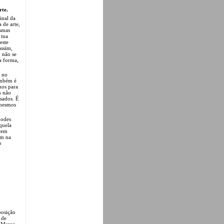
rte.
inal da
 de arte,
esmas
 tua
este
assim,
, não se
ta forma,
r no
ambém é
nos para
m não
ssados. É
 mesmos
podes
quela
ecem
em na
o
posição
 de
m Março