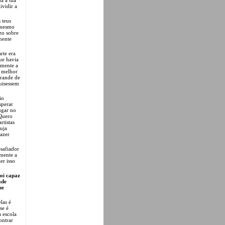
ividir a
 teus
 mesmo
ízo sobre
mente
rte era
ue havia
emente a
o melhor
grande de
uisessem
ão
sperar
ugar no
 Quero
rtistas
uja
fazer
esafiador
lmente a
er isso
oi capaz
ade
ue
las é
se é
à escola
ontrar