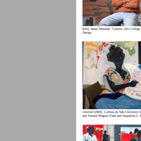
Kerry James Marshall. Cortesia: Otis College 
Design.
Untitled
(2009). Cortesia da Yale University Ar
and Simeon Braguin Fund and Jacqueline L. B