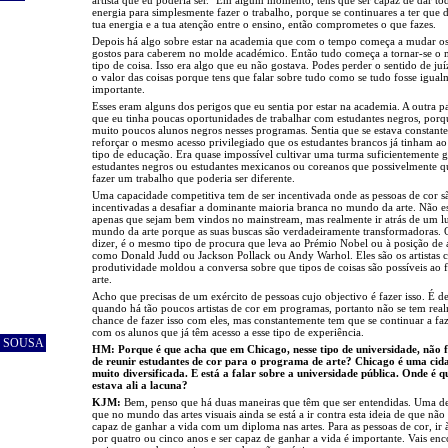
energia para simplesmente fazer o trabalho, porque se continuares a ter que d
tua energia e a tua atenção entre o ensino, então comprometes o que fazes.
Depois há algo sobre estar na academia que com o tempo começa a mudar os
gostos para caberem no molde académico. Então tudo começa a tornar-se o
tipo de coisa. Isso era algo que eu não gostava. Podes perder o sentido de ju
o valor das coisas porque tens que falar sobre tudo como se tudo fosse igual
importante.
Esses eram alguns dos perigos que eu sentia por estar na academia. A outra pa
que eu tinha poucas oportunidades de trabalhar com estudantes negros, porq
muito poucos alunos negros nesses programas. Sentia que se estava constant
reforçar o mesmo acesso privilegiado que os estudantes brancos já tinham a
tipo de educação. Era quase impossível cultivar uma turma suficientemente 
estudantes negros ou estudantes mexicanos ou coreanos que possivelmente q
fazer um trabalho que poderia ser diferente.
Uma capacidade competitiva tem de ser incentivada onde as pessoas de cor s
incentivadas a desafiar a dominante maioria branca no mundo da arte. Não e
apenas que sejam bem vindos no mainstream, mas realmente ir atrás de um l
mundo da arte porque as suas buscas são verdadeiramente transformadoras.
dizer, é o mesmo tipo de procura que leva ao Prémio Nobel ou à posição de a
como Donald Judd ou Jackson Pollack ou Andy Warhol. Eles são os artistas c
produtividade moldou a conversa sobre que tipos de coisas são possíveis ao 
arte.
Acho que precisas de um exército de pessoas cujo objectivo é fazer isso. É d
quando há tão poucos artistas de cor em programas, portanto não se tem rea
chance de fazer isso com eles, mas constantemente tem que se continuar a faz
com os alunos que já têm acesso a esse tipo de experiência.
O SOUSA
HM: Porque é que acha que em Chicago, nesse tipo de universidade, não f
de reunir estudantes de cor para o programa de arte? Chicago é uma cid
muito diversificada. E está a falar sobre a universidade pública. Onde é q
estava ali a lacuna?
KJM:
Bem, penso que há duas maneiras que têm que ser entendidas. Uma de
que no mundo das artes visuais ainda se está a ir contra esta ideia de que não 
capaz de ganhar a vida com um diploma nas artes. Para as pessoas de cor, ir 
por quatro ou cinco anos e ser capaz de ganhar a vida é importante. Vais enc