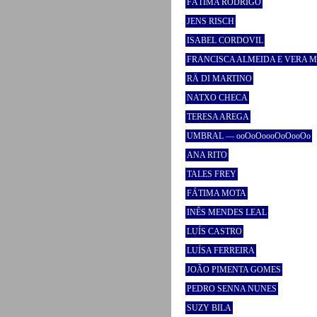
FÁTIMA RODRIGO
JENS RISCH
ISABEL CORDOVIL
FRANCISCA ALMEIDA E VERA 
RÄ DI MARTINO
NATXO CHECA
TERESA AREGA
UMBRAL — ooOoOoooOoOooOo
ANA RITO
TALES FREY
FÁTIMA MOTA
INÊS MENDES LEAL
LUÍS CASTRO
LUÍSA FERREIRA
JOÃO PIMENTA GOMES
PEDRO SENNA NUNES
SUZY BILA