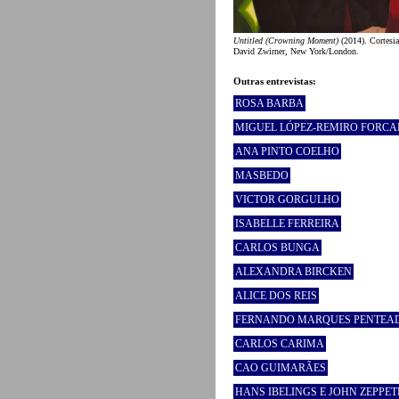
Untitled (Crowning Moment)
(2014). Cortesia 
David Zwirner, New York/London.
Outras entrevistas:
ROSA BARBA
MIGUEL LÓPEZ-REMIRO FORC
ANA PINTO COELHO
MASBEDO
VICTOR GORGULHO
ISABELLE FERREIRA
CARLOS BUNGA
ALEXANDRA BIRCKEN
ALICE DOS REIS
FERNANDO MARQUES PENTEA
CARLOS CARIMA
CAO GUIMARÃES
HANS IBELINGS E JOHN ZEPPET