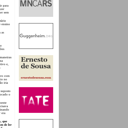
ir para
azer
zer sem
tário
 ensino
 as
ão
ções
 maneiras
uma
tivo e,
s
tro com
lio no
ão iria
a suposto
focado o
mente
cisava
minando
r era
, que
am de ler
of