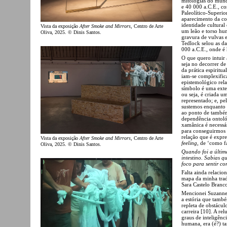
mitologias do mund
e 40 000 a.C.E., c
Paleolítico-Superio
aparecimento da con
identidade cultural
Vista da exposição
After Smoke and Mirrors
, Centro de Arte
um leão e torso hu
Oliva, 2025. © Dinis Santos.
gravura de vulvas e
Tedlock selou as d
000 a.C.E., onde é
O que quero intuir 
seja no decorrer de
da prática espiritual
iam-se complexific
epistemológico rela
símbolo é uma ext
ou seja, é criada u
representado; e, pe
sustemos enquanto c
ao ponto de também
dependência ontoló
xamânica é necessá
para conseguirmos 
relação que é expre
Vista da exposição
After Smoke and Mirrors
, Centro de Arte
feeling
, de ‘como f
Oliva, 2025. © Dinis Santos.
Quando foi a última
intestino. Sabias q
foco para sentir co
Falta ainda relaci
mapa da minha trad
Sara Castelo Branco
Mencionei Suzanne 
a estória que també
repleta de obstáculo
carreira [10]. A re
graus de inteligênc
humana, era (é?) t