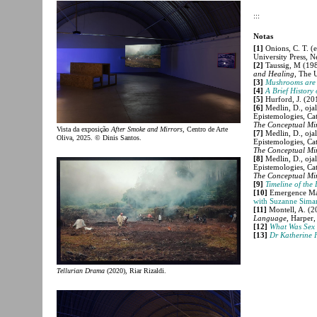
:::
Notas
[1]
Onions, C. T. (
University Press, 
[2]
Taussig, M (19
and Healing
, The 
[3]
Mushrooms are 
[4]
A Brief History 
[5]
Hurford, J. (20
[6]
Medlin, D., oja
Epistemologies, Cat
The Conceptual Mi
Vista da exposição
After Smoke and Mirrors
, Centro de Arte
[7]
Medlin, D., oja
Oliva, 2025. © Dinis Santos.
Epistemologies, Cat
The Conceptual Mi
[8]
Medlin, D., oja
Epistemologies, Cat
The Conceptual Mi
[9]
Timeline of the
[10]
Emergence Mag
with Suzanne Sima
[11]
Montell, A. (2
Language
, Harper,
[12]
What Was Sex 
[13]
Dr Katherine 
Tellurian Drama
(2020), Riar Rizaldi.