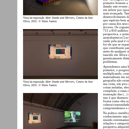
primeiro homem a 
datado este evento 
em inferir por opos
mais avançada. Ta
desenvolvimento da
Vista da exposição
After Smoke and Mirrors
, Centro de Arte
que espécies bem a
Oliva, 2025. © Dinis Santos.
por causa dos seus
árvores. Os cogume
715 a 810 milhões d
perspectiva, o pri
australopitecos Luc
razão pela qual é 
foi ele que se expa
que contribuem par
antes de qualquer 
nascido em África 
geneticamente disti
problemas.
Aprendemos uma lin
primeiro, e progres
multiplicando, com
materializam em n
geografia não exis
Vista da exposição
After Smoke and Mirrors
, Centro de Arte
sua costa, um pico
Oliva, 2025. © Dinis Santos.
coisas isoladas, el
compõem; e essas re
nomeação das (...)
isso é que dizemos 
forma como eles nos
cultura/comunidad
compreendemos o m
Na prática científi
conhecimento seja 
mundo extremamente
relações e categor
perspetiva adquirid