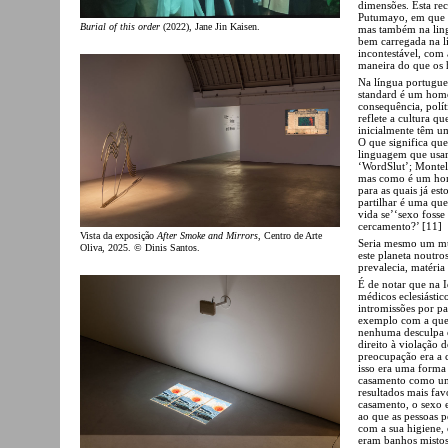
dimensões. Esta rec
Putumayo, em que a
Burial of this order
(2022), Jane Jin Kaisen.
mas também na lingu
bem carregada na l
incontestável, com
maneira do que os
Na língua portugue
standard é um homem
consequência, polít
reflete a cultura q
inicialmente têm u
O que significa qu
linguagem que usa
‘WordSlut’; Montel
mas como é um homem
para as quais já es
partilhar é uma que
vida se’‘sexo foss
cercamento?’ [11]
Vista da exposição
After Smoke and Mirrors
, Centro de Arte
Seria mesmo um mu
Oliva, 2025. © Dinis Santos.
este planeta noutr
prevalecia, matéria
É de notar que na I
médicos eclesiástic
intromissões por pa
exemplo com a ques
nenhuma desculpa er
direito à violação 
preocupação era a 
isso era uma forma 
casamento como um 
resultados mais fav
casamento, o sexo 
ao que as pessoas 
com a sua higiene, 
eram banhos mistos