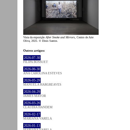
Vista da exposição
After Smoke and Mirrors
, Centro de Arte
Oliva, 2025. © Dinis Santos.
Outros artigos:
2026-07-30
FILIPA BOSSUET
2026-06-30
ANA CAROLINA ESTEVES
2026-05-29
MANUELA HARGREAVES
2026-04-29
JAMES MAYOR
2026-03-26
CLÁUDIA HANDEM
2026-02-17
MARIANA VARELA
2026-01-13
MARIANA VARELA