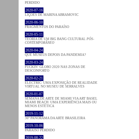
PERDIDO
2020-07-16
LIÇÕES DE MARINA ABRAMOVIC
2020-06-10
FRAGMENTOS DO PARAÍSO
2020-05-11
TEORIA DE UM BIG BANG CULTURAL
PÓS-
CONTEMPORÂNEO
2020-04-24
QUE MUSEUS DEPOIS DA PANDEMIA?
2020-03-24
FUCKIN’ GLOBO 2020 NAS ZONAS DE
DESCONFORTO
2020-02-21
ELECTRIC: UMA EXPOSIÇÃO DE REALIDADE
VIRTUAL NO MUSEU DE SERRALVES
2020-01-07
SEMANA DE ARTE DE MIAMI VIA ART BASEL
MIAMI BEACH: UMA EXPERIÊNCIA MAIS OU
MENOS ESTÉTICA
2019-11-12
36º PANORAMA DA ARTE BRASILEIRA
2019-10-06
PARAÍSO PERDIDO
2019-08-22