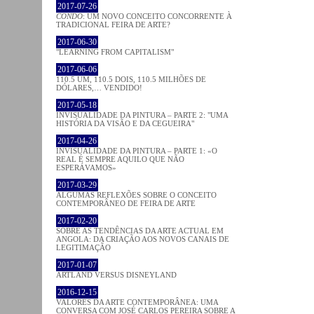
2017-07-26
CONDO
: UM NOVO CONCEITO CONCORRENTE À
TRADICIONAL FEIRA DE ARTE?
2017-06-30
"LEARNING FROM CAPITALISM"
2017-06-06
110.5 UM, 110.5 DOIS, 110.5 MILHÕES DE
DÓLARES,… VENDIDO!
2017-05-18
INVISUALIDADE DA PINTURA – PARTE 2: "UMA
HISTÓRIA DA VISÃO E DA CEGUEIRA"
2017-04-26
INVISUALIDADE DA PINTURA – PARTE 1: «O
REAL É SEMPRE AQUILO QUE NÃO
ESPERÁVAMOS»
2017-03-29
ALGUMAS REFLEXÕES SOBRE O CONCEITO
CONTEMPORÂNEO DE FEIRA DE ARTE
2017-02-20
SOBRE AS TENDÊNCIAS DA ARTE ACTUAL EM
ANGOLA: DA CRIAÇÃO AOS NOVOS CANAIS DE
LEGITIMAÇÃO
2017-01-07
ARTLAND VERSUS DISNEYLAND
2016-12-15
VALORES DA ARTE CONTEMPORÂNEA: UMA
CONVERSA COM JOSÉ CARLOS PEREIRA SOBRE A