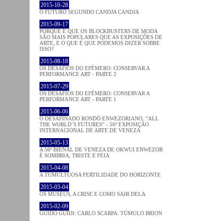
2015-10-28
O FUTURO SEGUNDO CANDJA CANDJA
2015-09-17
PORQUE É QUE OS BLOCKBUSTERS DE MODA
SÃO MAIS POPULARES QUE AS EXPOSIÇÕES DE
ARTE, E O QUE É QUE PODEMOS DIZER SOBRE
ISSO?
2015-08-18
OS DESAFIOS DO EFÉMERO: CONSERVAR A
PERFORMANCE ART - PARTE 2
2015-07-29
OS DESAFIOS DO EFÉMERO: CONSERVAR A
PERFORMANCE ART - PARTE 1
2015-06-06
O DESAFINADO RONDÒ ENWEZORIANO. “ALL
THE WORLD´S FUTURES” - 56ª EXPOSIÇÃO
INTERNACIONAL DE ARTE DE VENEZA
2015-05-13
A 56ª BIENAL DE VENEZA DE OKWUI ENWEZOR
É SOMBRIA, TRISTE E FEIA
2015-04-08
A TUMULTUOSA FERTILIDADE DO HORIZONTE
2015-03-04
OS MUSEUS, A CRISE E COMO SAIR DELA
2015-02-09
GUIDO GUIDI: CARLO SCARPA. TÚMULO BRION