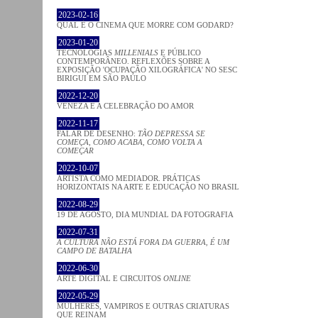
2023-02-16
QUAL É O CINEMA QUE MORRE COM GODARD?
2023-01-20
TECNOLOGIAS
MILLENIALS
E PÚBLICO
CONTEMPORÂNEO. REFLEXÕES SOBRE A
EXPOSIÇÃO 'OCUPAÇÃO XILOGRÁFICA' NO SESC
BIRIGUI EM SÃO PAULO
2022-12-20
VENEZA E A CELEBRAÇÃO DO AMOR
2022-11-17
FALAR DE DESENHO:
TÃO DEPRESSA SE
COMEÇA, COMO ACABA, COMO VOLTA A
COMEÇAR
2022-10-07
ARTISTA COMO MEDIADOR. PRÁTICAS
HORIZONTAIS NA ARTE E EDUCAÇÃO NO BRASIL
2022-08-29
19 DE AGOSTO, DIA MUNDIAL DA FOTOGRAFIA
2022-07-31
A CULTURA NÃO ESTÁ FORA DA GUERRA, É UM
CAMPO DE BATALHA
2022-06-30
ARTE DIGITAL E CIRCUITOS
ONLINE
2022-05-29
MULHERES, VAMPIROS E OUTRAS CRIATURAS
QUE REINAM