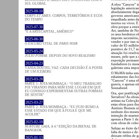
SUL GLOBAL
A obra “Canyon” i
legislação american
2025-09-10
absolutamente ilega
CORPS ET ÂMES
: CORPOS, TERRITÓRIOS E ECOS
governo americano 
DO TEMPO
empalhada antes das
mortos ou vivos. E
2025-07-30
obra porque a ent
Art, também de Nov
“É A ARTECAPITAL, AMÉRICO”
os seus herdeiros e
imposto sucessório
2025-06-30
vender e por isso n
O ESCURO VITAL DE
PARIS NOIR
valor de 65 milhões
punitivo de 11,7 mi
2025-05-24
situação foi resol
JÚLIO POMAR. DEPOIS DO NOVO REALISMO
museu, pelo que a 
exposição permanen
2025-04-23
fundadores (o muse
VÂNIA DOUTEL VAZ:
CADA DECISÃO É A PONTA
galerista uma impo
DE UM ICEBERG
O MoMA tinha uma b
esbatimento das fro
2025-03-28
“Canyon” é uma obr
PARTE 1: JOTA MOMBAÇA - “O MEU TRABALHO
guerra, e apenas oi
FOI VIRANDO PARA MIM ESSE LUGAR EM QUE
Sonnabend.
EU CONSIGO EXPERIMENTAR OUTRAS FORMAS
Ora, que justifica
DE SENTIR”
Serralves? As obras
artistas na Colecçã
2025-03-27
estas obras para il
PARTE 2: JOTA MOMBAÇA - “EU FUJO RUMO A
António Homem não 
ESSE ESTADO EM QUE A FUGA É QUE ME
nenhum dos museus.
ACOLHE”
intenção de mantere
apenas a Parte 1 d
2025-02-19
com obras de colecç
NURTURE GAIA
, A 4.ª EDIÇÃO DA BIENAL DE
Subjaz ao êxito da
BANGKOK
falta de meios e de
deixam reféns de g
2025-01-13