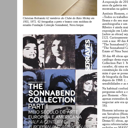
A exposição de 20
anos da galeria em
mostradas na galeri
António Homem, cur
«Todos os trabalho
Christian Boltanski
62 membros do Clube do Rato Mickey em
Ileana e do seu ma
1955
, 1972. 62 fotografias a preto e branco com moldura de
autobiografia e um
estanho Fundação Colecção Sonnabend, Nova Iorque.
Ribeiro é ainda mai
exposição em Lisbo
[sobre as obras] se
[12]. Curiosamente,
com a sua: 40 das 
“The Sonnabend Co
“The Sonnabend Col
Estate of Nina Sund
30 das 48 obras apr
catálogo desta exp
Collection Part 1:
curador, dá uma ent
constituição da co
mim é que se possa 
de biografia da Il
depois de 1968. (…
sensibilidades e a
Na habitual confusã
perguntas sobre a c
por Homem: «Nós nã
apenas extensões da
negociar arte era 
16).
Homem informa que 
em Serralves (Home
será pequena (em S
Destas 61 obras, a
agora referenciada
exibidas no MASVS,