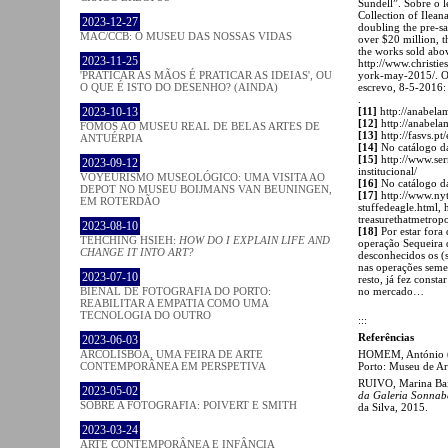
Sundell”. Sobre o l
Collection of Ilea
2023-12-27
doubling the pre-sa
MAC/CCB: O MUSEU DAS NOSSAS VIDAS
over $20 million, t
the works sold abov
2023-11-25
http://www.christi
'PRATICAR AS MÃOS É PRATICAR AS IDEIAS', OU
york-may-2015/. O
O QUE É ISTO DO DESENHO? (AINDA)
escrevo, 8-5-2016:
.
2023-10-13
[11]
http://anabela
[12]
http://anabel
FOMOS AO MUSEU REAL DE BELAS ARTES DE
[13]
http://fasvs.p
ANTUÉRPIA
[14]
No catálogo da
[15]
http://www.ser
2023-09-12
institucional/
VOYEURISMO MUSEOLÓGICO: UMA VISITA AO
[16]
No catálogo da
DEPOT NO MUSEU BOIJMANS VAN BEUNINGEN,
[17]
http://www.nyti
EM ROTERDÃO
stuffed­eagle.html
treasure­that­metrop
2023-08-10
[18]
Por estar fora
TEHCHING HSIEH:
HOW DO I EXPLAIN LIFE AND
operação Sequeira
CHANGE IT INTO ART?
desconhecidos os (s
nas operações seme
2023-07-10
resto, já fez const
BIENAL DE FOTOGRAFIA DO PORTO:
no mercado…
REABILITAR A EMPATIA COMO UMA
TECNOLOGIA DO OUTRO
:::
Referências
2023-06-03
ARCOLISBOA, UMA FEIRA DE ARTE
HOMEM, António (
CONTEMPORÂNEA EM PERSPETIVA
Porto: Museu de Ar
RUIVO, Marina Bair
2023-05-02
da Galeria Sonnab
SOBRE A FOTOGRAFIA: POIVERT E SMITH
da Silva, 2015.
2023-03-24
ARTE CONTEMPORÂNEA E INFÂNCIA