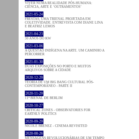
VIVER NUMA REALIDADE PÓS-HUMANA:
CIÊNCIA, ARTE E ‘OUTRAMENTOS’
2021-05-24
FRESTAS, UMA TRIENAL PROJETADA EM
COLETIVIDADE. ENTREVISTA COM DIANE LINA
E BEATRIZ LEMOS
2021-04-23
30 ANOS DO KW
2021-03-06
A QUESTÃO INDÍGENA NA ARTE. UM CAMINHO A
PERCORRER
2021-01-30
DUAS EXPOSIÇÕES NO PORTO E MUITOS
ARQUIVOS SOBRE A CIDADE
2020-12-29
TEORIA DE UM BIG BANG CULTURAL PÓS-
CONTEMPORÂNEO - PARTE II
2020-11-29
11ª BIENAL DE BERLIM
2020-10-27
CRITICAL ZONES - OBSERVATORIES FOR
EARTHLY POLITICS
2020-09-29
NICOLE BRENEZ - CINEMA REVISITED
2020-08-26
MENSAGENS REVOLUCIONÁRIAS DE UM TEMPO