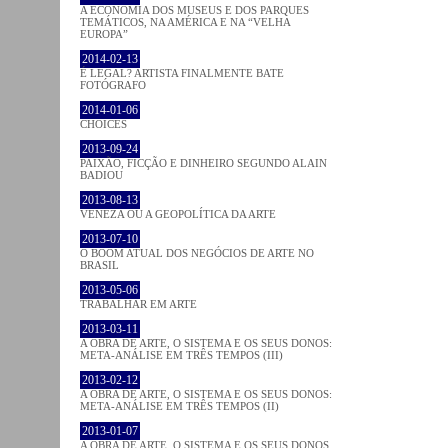
A ECONOMIA DOS MUSEUS E DOS PARQUES
TEMÁTICOS, NA AMÉRICA E NA “VELHA
EUROPA”
2014-02-13
É LEGAL? ARTISTA FINALMENTE BATE
FOTÓGRAFO
2014-01-06
CHOICES
2013-09-24
PAIXÃO, FICÇÃO E DINHEIRO SEGUNDO ALAIN
BADIOU
2013-08-13
VENEZA OU A GEOPOLÍTICA DA ARTE
2013-07-10
O BOOM ATUAL DOS NEGÓCIOS DE ARTE NO
BRASIL
2013-05-06
TRABALHAR EM ARTE
2013-03-11
A OBRA DE ARTE, O SISTEMA E OS SEUS DONOS:
META-ANÁLISE EM TRÊS TEMPOS (III)
2013-02-12
A OBRA DE ARTE, O SISTEMA E OS SEUS DONOS:
META-ANÁLISE EM TRÊS TEMPOS (II)
2013-01-07
A OBRA DE ARTE, O SISTEMA E OS SEUS DONOS.