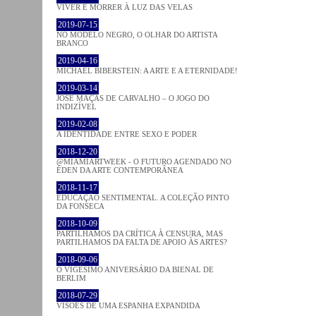
VIVER E MORRER À LUZ DAS VELAS
2019-07-15
NO MODELO NEGRO, O OLHAR DO ARTISTA
BRANCO
2019-04-16
MICHAEL BIBERSTEIN: A ARTE E A ETERNIDADE!
2019-03-14
JOSÉ MAÇÃS DE CARVALHO – O JOGO DO
INDIZÍVEL
2019-02-08
A IDENTIDADE ENTRE SEXO E PODER
2018-12-20
@MIAMIARTWEEK - O FUTURO AGENDADO NO
ÉDEN DA ARTE CONTEMPORÂNEA
2018-11-17
EDUCAÇÃO SENTIMENTAL. A COLEÇÃO PINTO
DA FONSECA
2018-10-09
PARTILHAMOS DA CRÍTICA À CENSURA, MAS
PARTILHAMOS DA FALTA DE APOIO ÀS ARTES?
2018-09-06
O VIGÉSIMO ANIVERSÁRIO DA BIENAL DE
BERLIM
2018-07-29
VISÕES DE UMA ESPANHA EXPANDIDA