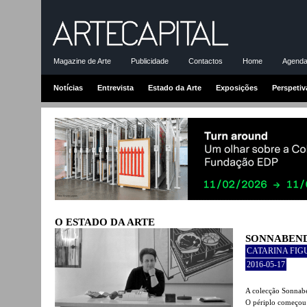
Magazine de Arte
Publicidade
Contactos
Home
Agenda-
Notícias
Entrevista
Estado da Arte
Exposições
Perspetiv
O ESTADO DA ARTE
SONNABEN
CATARINA FIG
2016-05-17
A colecção Sonnabe
O périplo começou