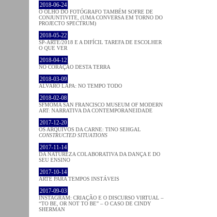
2018-06-24
O OLHO DO FOTÓGRAFO TAMBÉM SOFRE DE
CONJUNTIVITE, (UMA CONVERSA EM TORNO DO
PROJECTO SPECTRUM)
2018-05-22
SP-ARTE/2018 E A DIFÍCIL TAREFA DE ESCOLHER
O QUE VER
2018-04-12
NO CORAÇÂO DESTA TERRA
2018-03-09
ÁLVARO LAPA: NO TEMPO TODO
2018-02-08
SFMOMA SAN FRANCISCO MUSEUM OF MODERN
ART: NARRATIVA DA CONTEMPORANEIDADE
2017-12-20
OS ARQUIVOS DA CARNE: TINO SEHGAL
CONSTRUCTED SITUATIONS
2017-11-14
DA NATUREZA COLABORATIVA DA DANÇA E DO
SEU ENSINO
2017-10-14
ARTE PARA TEMPOS INSTÁVEIS
2017-09-03
INSTAGRAM: CRIAÇÃO E O DISCURSO VIRTUAL –
“TO BE, OR NOT TO BE” – O CASO DE CINDY
SHERMAN