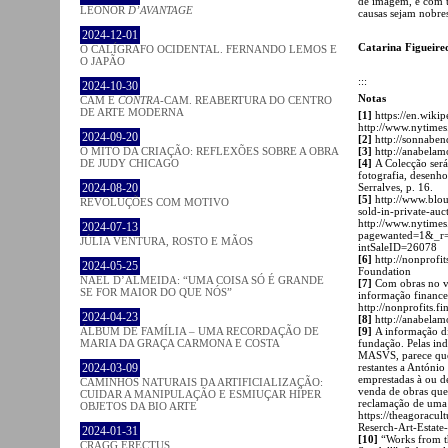
de imagem, e com t
LEONOR
D’AVANTAGE
causas sejam nobres
2024-12-01
Catarina Figueir
O CALÍGRAFO OCIDENTAL. FERNANDO LEMOS E
O JAPÃO
:::
2024-10-30
Notas
CAM E
CONTRA
-CAM. REABERTURA DO CENTRO
DE ARTE MODERNA
[1]
https://en.wiki
http://www.nytime
2024-09-20
[2]
http://sonnabe
O MITO DA CRIAÇÃO: REFLEXÕES SOBRE A OBRA
[3]
http://anabela
DE JUDY CHICAGO
[4]
A Colecção será
fotografia, desenho
2024-08-20
Serralves, p. 16.
[5]
http://www.blou
REVOLUÇÕES COM MOTIVO
sold-in-private-auc
http://www.nytimes
2024-07-13
pagewanted=1&_r=1&
JÚLIA VENTURA, ROSTO E MÃOS
intSaleID=26078
[6]
http://nonprofi
2024-05-25
Foundation
NAEL D’ALMEIDA: “UMA COISA SÓ É GRANDE
[7]
Com obras no val
SE FOR MAIOR DO QUE NÓS”
informação finance
http://nonprofits.
2024-04-23
[8]
http://anabelam
ÁLBUM DE FAMÍLIA – UMA RECORDAÇÃO DE
[9]
A informação di
MARIA DA GRAÇA CARMONA E COSTA
fundação. Pelas in
MASVS, parece que 
2024-03-09
restantes a Antóni
emprestadas à ou d
CAMINHOS NATURAIS DA ARTIFICIALIZAÇÃO:
venda de obras que
CUIDAR A MANIPULAÇÃO E ESMIUÇAR HÍPER
reclamação de uma r
OBJETOS DA BIO ARTE
https://theagoracu
Reserch-Art-Estate
2024-01-31
[10]
“Works from th
CRAGG ERECTUS