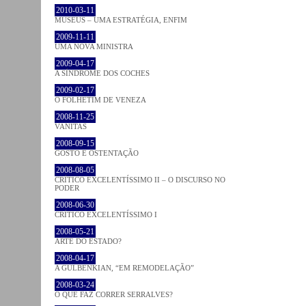
2010-03-11
MUSEUS – UMA ESTRATÉGIA, ENFIM
2009-11-11
UMA NOVA MINISTRA
2009-04-17
A SÍNDROME DOS COCHES
2009-02-17
O FOLHETIM DE VENEZA
2008-11-25
VANITAS
2008-09-15
GOSTO E OSTENTAÇÃO
2008-08-05
CRÍTICO EXCELENTÍSSIMO II – O DISCURSO NO
PODER
2008-06-30
CRÍTICO EXCELENTÍSSIMO I
2008-05-21
ARTE DO ESTADO?
2008-04-17
A GULBENKIAN, “EM REMODELAÇÃO”
2008-03-24
O QUE FAZ CORRER SERRALVES?