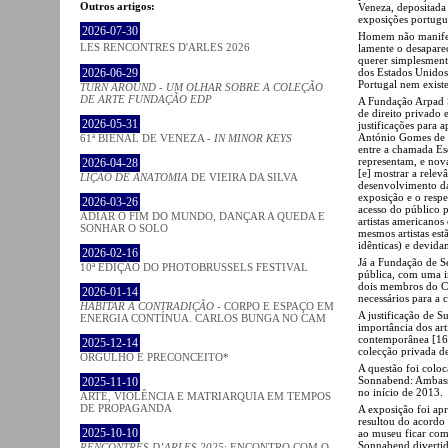
Outros artigos:
Veneza, depositada
exposições portugu
2026-07-30
Homem não manifest
LES RENCONTRES D'ARLES 2026
lamente o desapare
querer simplesmente
2026-06-29
dos Estados Unidos
Portugal nem exist
TURN AROUND - UM OLHAR SOBRE A COLEÇÃO
DE ARTE FUNDAÇÃO EDP
A Fundação Arpad Sz
de direito privado 
2026-05-31
justificações para 
António Gomes de P
61ª BIENAL DE VENEZA -
IN MINOR KEYS
entre a chamada Esc
representam, e nova
2026-04-28
[e] mostrar a relev
LIÇÃO DE ANATOMIA
DE VIEIRA DA SILVA
desenvolvimento da
exposição e o respe
2026-03-26
acesso do público 
ADIAR O FIM DO MUNDO, DANÇAR A QUEDA E
artistas americano
SONHAR O SOLO
mesmos artistas est
idênticas) e devida
2026-02-16
Já a Fundação de S
10ª EDIÇÃO DO PHOTOBRUSSELS FESTIVAL
pública, com uma i
dois membros do Co
2026-01-14
necessários para a c
HABITAR A CONTRADIÇÃO
- CORPO E ESPAÇO EM
A justificação de S
ENERGIA CONTÍNUA. CARLOS BUNGA NO CAM
importância dos art
contemporânea [16]
2025-12-14
colecção privada de
ORGULHO E PRECONCEITO*
A questão foi colo
Sonnabend: Ambass
2025-11-10
no início de 2013.
ARTE, VIOLÊNCIA E MATRIARQUIA EM TEMPOS
DE PROPAGANDA
A exposição foi ap
resultou do acordo
2025-10-10
ao museu ficar com
Sonnabend divertid
RENCONTRES D’ARLES 2025
: ENCONTRO COM O