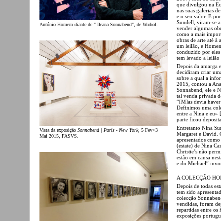
que divulgou na Eu
nas suas galerias d
e o seu valor. E p
Sundell, viram-se 
António Homem diante de " Ileana Sonnabend", de Warhol.
vender algumas obra
como a mais importa
obras de arte até à
um leilão, e Homem
conduzido por eles 
tem levado a leilã
Depois da amarga e
decidiram criar um
sobre a qual a inf
2015, contou a Ana
Sonnabend, ele e N
tal venda privada 
“[M]as devia haver 
Definimos uma cole
entre a Nina e eu» 
parte ficou deposit
Entretanto Nina Su
Vista da exposição
Sonnabend | Paris - New York
, 5 Fev>3
Margaret e David. 
Mai 2015, FASVS.
apresentados como 
(estate) de Nina Ca
Christie’s não per
estão em causa nes
e do Michael” invo
A COLECÇÃO H
Depois de todas es
tem sido apresenta
colecção Sonnabend
vendidas, foram d
repartidas entre os
exposições portugue