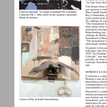
“on loan from the E
Três dessas obras e
que anuncia a vend
Cartaz da exposição “A Coleção Sonnabend/The Sonnabend
Nina Castelli Sunde
Collection Part 1: Meio século de arte europeia e americana”,
Roy Lichtenstein, q
Museu de Serralves.
como pertencente à
No catálogo da ex
“The Sonnabend Col
duas outras obras r
exposições portugue
Rauschenberg (pp.
catálogo do Museu 
Sonnabend Collecti
“The Sonnabend Col
reprodução sinaliza 
Já quanto à obra a
indicação clara de
1955” de Christian
Colecção”, que apr
privada, em mini-e
Colecção Sonnabend
sala.
HOMEM E A COL
O interesse e a im
Homem e que ele tr
hiperbólicas referê
contemporânea ocid
representados na C
Discutível é a ausê
museus portugueses
uma fortuna em obr
Canyon (1959), de Robert Rauschenberg.
Sonnabend, pelo me
americanos do pós-
parte da colecção 