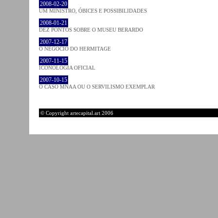
2008-02-20
UM MINISTRO, ÓBICES E POSSIBILIDADES
2008-01-21
DEZ PONTOS SOBRE O MUSEU BERARDO
2007-12-17
O NEGÓCIO DO HERMITAGE
2007-11-15
ICONOLOGIA OFICIAL
2007-10-15
O CASO MNAA OU O SERVILISMO EXEMPLAR
© Copyright artecapital.art 2006