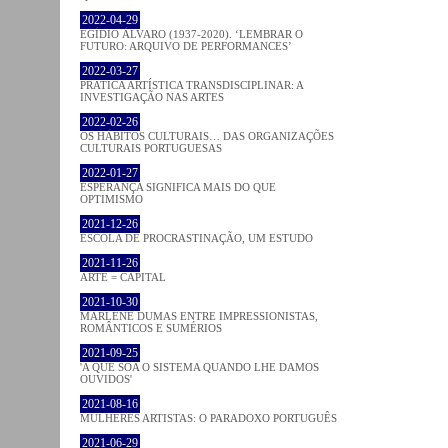
2022-04-29
EGÍDIO ÁLVARO (1937-2020). ‘LEMBRAR O
FUTURO: ARQUIVO DE PERFORMANCES’
2022-03-27
PRATICA ARTÍSTICA TRANSDISCIPLINAR: A
INVESTIGAÇÃO NAS ARTES
2022-02-26
OS HÁBITOS CULTURAIS… DAS ORGANIZAÇÕES
CULTURAIS PORTUGUESAS
2022-01-27
ESPERANÇA SIGNIFICA MAIS DO QUE
OPTIMISMO
2021-12-26
ESCOLA DE PROCRASTINAÇÃO, UM ESTUDO
2021-11-26
ARTE = CAPITAL
2021-10-30
MARLENE DUMAS ENTRE IMPRESSIONISTAS,
ROMÂNTICOS E SUMÉRIOS
2021-09-25
'A QUE SOA O SISTEMA QUANDO LHE DAMOS
OUVIDOS'
2021-08-16
MULHERES ARTISTAS: O PARADOXO PORTUGUÊS
2021-06-29