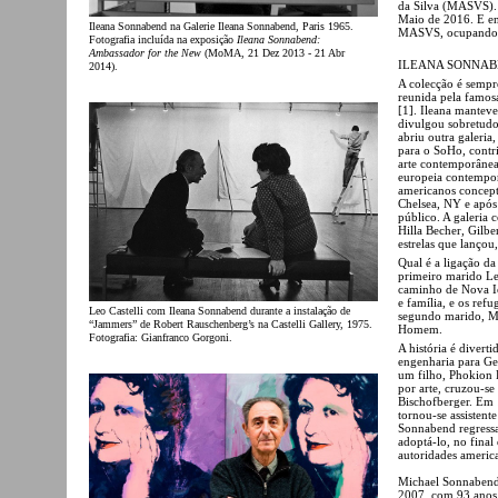
da Silva (MASVS). 
Maio de 2016. E e
Ileana Sonnabend na Galerie Ileana Sonnabend, Paris 1965.
MASVS, ocupando a
Fotografia incluída na exposição
Ileana Sonnabend:
Ambassador for the New
(MoMA, 21 Dez 2013 - 21 Abr
ILEANA SONNA
2014).
A colecção é sempr
reunida pela famos
[1]. Ileana manteve
divulgou sobretudo
abriu outra galeri
para o SoHo, contri
arte contemporânea
europeia contemporâ
americanos concept
Chelsea, NY e após
público. A galeria 
Hilla Becher, Gilbe
estrelas que lançou
Qual é a ligação d
primeiro marido Leo
caminho de Nova I
e família, e os ref
Leo Castelli com Ileana Sonnabend durante a instalação de
segundo marido, M
“Jammers” de Robert Rauschenberg’s na Castelli Gallery, 1975.
Homem.
Fotografia: Gianfranco Gorgoni.
A história é divert
engenharia para Ge
um filho, Phokion
por arte, cruzou-s
Bischofberger. Em 
tornou-se assistent
Sonnabend regress
adoptá-lo, no fina
autoridades america
Michael Sonnabend
2007, com 93 anos e