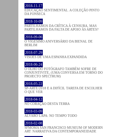
2018-11-17
EDUCAÇÃO SENTIMENTAL. A COLEÇÃO PINTO
DA FONSECA
2018-10-09
PARTILHAMOS DA CRÍTICA À CENSURA, MAS
PARTILHAMOS DA FALTA DE APOIO ÀS ARTES?
2018-09-06
O VIGÉSIMO ANIVERSÁRIO DA BIENAL DE
BERLIM
2018-07-29
VISÕES DE UMA ESPANHA EXPANDIDA
2018-06-24
O OLHO DO FOTÓGRAFO TAMBÉM SOFRE DE
CONJUNTIVITE, (UMA CONVERSA EM TORNO DO
PROJECTO SPECTRUM)
2018-05-22
SP-ARTE/2018 E A DIFÍCIL TAREFA DE ESCOLHER
O QUE VER
2018-04-12
NO CORAÇÂO DESTA TERRA
2018-03-09
ÁLVARO LAPA: NO TEMPO TODO
2018-02-08
SFMOMA SAN FRANCISCO MUSEUM OF MODERN
ART: NARRATIVA DA CONTEMPORANEIDADE