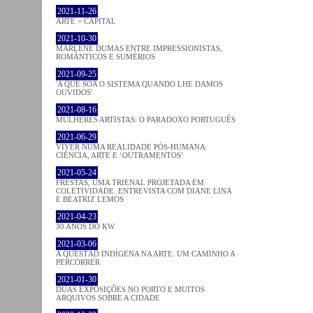
2021-11-26
ARTE = CAPITAL
2021-10-30
MARLENE DUMAS ENTRE IMPRESSIONISTAS,
ROMÂNTICOS E SUMÉRIOS
2021-09-25
'A QUE SOA O SISTEMA QUANDO LHE DAMOS
OUVIDOS'
2021-08-16
MULHERES ARTISTAS: O PARADOXO PORTUGUÊS
2021-06-29
VIVER NUMA REALIDADE PÓS-HUMANA:
CIÊNCIA, ARTE E ‘OUTRAMENTOS’
2021-05-24
FRESTAS, UMA TRIENAL PROJETADA EM
COLETIVIDADE. ENTREVISTA COM DIANE LINA
E BEATRIZ LEMOS
2021-04-23
30 ANOS DO KW
2021-03-06
A QUESTÃO INDÍGENA NA ARTE. UM CAMINHO A
PERCORRER
2021-01-30
DUAS EXPOSIÇÕES NO PORTO E MUITOS
ARQUIVOS SOBRE A CIDADE