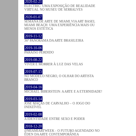
2020-02-21
ELECTRIC: UMA EXPOSIÇÃO DE REALIDADE
VIRTUAL NO MUSEU DE SERRALVES
2020-01-07
SEMANA DE ARTE DE MIAMI VIA ART BASEL
MIAMI BEACH: UMA EXPERIÊNCIA MAIS OU
MENOS ESTÉTICA
2019-11-12
36º PANORAMA DA ARTE BRASILEIRA
2019-10-06
PARAÍSO PERDIDO
2019-08-22
VIVER E MORRER À LUZ DAS VELAS
2019-07-15
NO MODELO NEGRO, O OLHAR DO ARTISTA
BRANCO
2019-04-16
MICHAEL BIBERSTEIN: A ARTE E A ETERNIDADE!
2019-03-14
JOSÉ MAÇÃS DE CARVALHO – O JOGO DO
INDIZÍVEL
2019-02-08
A IDENTIDADE ENTRE SEXO E PODER
2018-12-20
@MIAMIARTWEEK - O FUTURO AGENDADO NO
ÉDEN DA ARTE CONTEMPORÂNEA