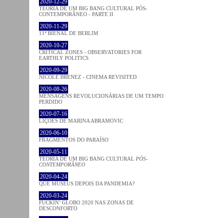
2020-12-29
TEORIA DE UM BIG BANG CULTURAL PÓS-
CONTEMPORÂNEO - PARTE II
2020-11-29
11ª BIENAL DE BERLIM
2020-10-27
CRITICAL ZONES - OBSERVATORIES FOR
EARTHLY POLITICS
2020-09-29
NICOLE BRENEZ - CINEMA REVISITED
2020-08-26
MENSAGENS REVOLUCIONÁRIAS DE UM TEMPO
PERDIDO
2020-07-16
LIÇÕES DE MARINA ABRAMOVIC
2020-06-10
FRAGMENTOS DO PARAÍSO
2020-05-11
TEORIA DE UM BIG BANG CULTURAL
PÓS-
CONTEMPORÂNEO
2020-04-24
QUE MUSEUS DEPOIS DA PANDEMIA?
2020-03-24
FUCKIN’ GLOBO 2020 NAS ZONAS DE
DESCONFORTO