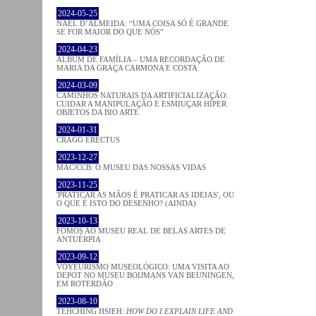
2024-05-25
NAEL D’ALMEIDA: “UMA COISA SÓ É GRANDE
SE FOR MAIOR DO QUE NÓS”
2024-04-23
ÁLBUM DE FAMÍLIA – UMA RECORDAÇÃO DE
MARIA DA GRAÇA CARMONA E COSTA
2024-03-09
CAMINHOS NATURAIS DA ARTIFICIALIZAÇÃO:
CUIDAR A MANIPULAÇÃO E ESMIUÇAR HÍPER
OBJETOS DA BIO ARTE
2024-01-31
CRAGG ERECTUS
2023-12-27
MAC/CCB: O MUSEU DAS NOSSAS VIDAS
2023-11-25
'PRATICAR AS MÃOS É PRATICAR AS IDEIAS', OU
O QUE É ISTO DO DESENHO? (AINDA)
2023-10-13
FOMOS AO MUSEU REAL DE BELAS ARTES DE
ANTUÉRPIA
2023-09-12
VOYEURISMO MUSEOLÓGICO: UMA VISITA AO
DEPOT NO MUSEU BOIJMANS VAN BEUNINGEN,
EM ROTERDÃO
2023-08-10
TEHCHING HSIEH:
HOW DO I EXPLAIN LIFE AND