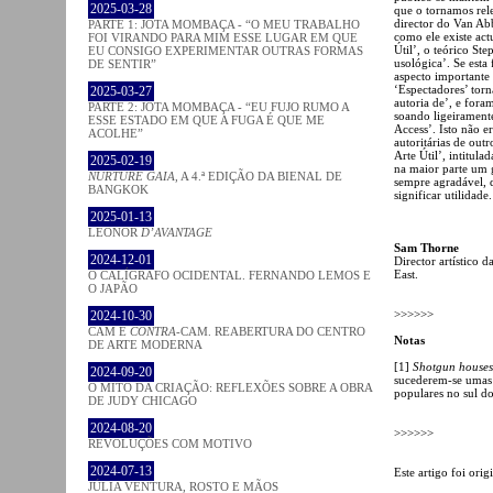
2025-03-28
que o tornamos rel
director do Van Ab
PARTE 1: JOTA MOMBAÇA - “O MEU TRABALHO
como ele existe ac
FOI VIRANDO PARA MIM ESSE LUGAR EM QUE
Útil’, o teórico S
EU CONSIGO EXPERIMENTAR OUTRAS FORMAS
usológica’. Se esta
DE SENTIR”
aspecto importante
‘Espectadores’ torn
2025-03-27
autoria de’, e for
PARTE 2: JOTA MOMBAÇA - “EU FUJO RUMO A
soando ligeirament
ESSE ESTADO EM QUE A FUGA É QUE ME
Access’. Isto não e
ACOLHE”
autoritárias de ou
Arte Útil’, intitul
2025-02-19
na maior parte um 
NURTURE GAIA
, A 4.ª EDIÇÃO DA BIENAL DE
sempre agradável, 
BANGKOK
significar utilidade
2025-01-13
LEONOR
D’AVANTAGE
Sam Thorne
2024-12-01
Director artístico 
East.
O CALÍGRAFO OCIDENTAL. FERNANDO LEMOS E
O JAPÃO
>>>>>>
2024-10-30
CAM E
CONTRA
-CAM. REABERTURA DO CENTRO
Notas
DE ARTE MODERNA
[1]
Shotgun houses
2024-09-20
sucederem-se umas 
O MITO DA CRIAÇÃO: REFLEXÕES SOBRE A OBRA
populares no sul d
DE JUDY CHICAGO
2024-08-20
>>>>>>
REVOLUÇÕES COM MOTIVO
2024-07-13
Este artigo foi ori
JÚLIA VENTURA, ROSTO E MÃOS