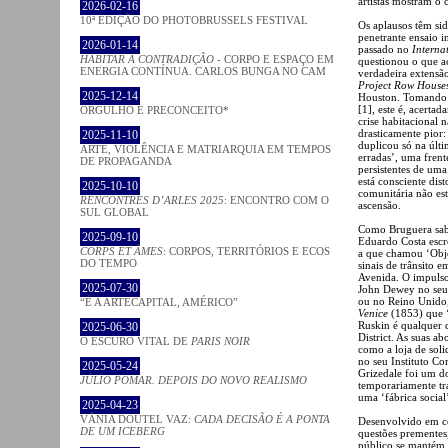
artistas mostram o
2026-02-16
10ª EDIÇÃO DO PHOTOBRUSSELS FESTIVAL
Os aplausos têm sid
penetrante ensaio i
2026-01-14
passado no
Interna
HABITAR A CONTRADIÇÃO
- CORPO E ESPAÇO EM
questionou o que a
ENERGIA CONTÍNUA. CARLOS BUNGA NO CAM
verdadeira extensão
Project Row House
2025-12-14
Houston. Tomando 
[1], este é, acerta
ORGULHO E PRECONCEITO*
crise habitacional 
drasticamente pior:
2025-11-10
duplicou só na últi
ARTE, VIOLÊNCIA E MATRIARQUIA EM TEMPOS
erradas’, uma fren
DE PROPAGANDA
persistentes de um
está consciente dis
2025-10-10
comunitária não está
RENCONTRES D’ARLES 2025
: ENCONTRO COM O
ascensão.
SUL GLOBAL
Como Bruguera sabe
2025-09-10
Eduardo Costa escr
CORPS ET ÂMES
: CORPOS, TERRITÓRIOS E ECOS
a que chamou ‘Objec
DO TEMPO
sinais de trânsito 
Avenida. O impulso
2025-07-30
John Dewey no seu
ou no Reino Unido,
“É A ARTECAPITAL, AMÉRICO”
Venice
(1853) que ‘
Ruskin é qualquer 
2025-06-30
District. As suas a
O ESCURO VITAL DE
PARIS NOIR
como a loja de soli
no seu Instituto Co
2025-05-24
Grizedale foi um d
JÚLIO POMAR. DEPOIS DO NOVO REALISMO
temporariamente tr
uma ‘fábrica social
2025-04-23
VÂNIA DOUTEL VAZ:
CADA DECISÃO É A PONTA
Desenvolvido em c
DE UM ICEBERG
questões prementes
público se mantém 