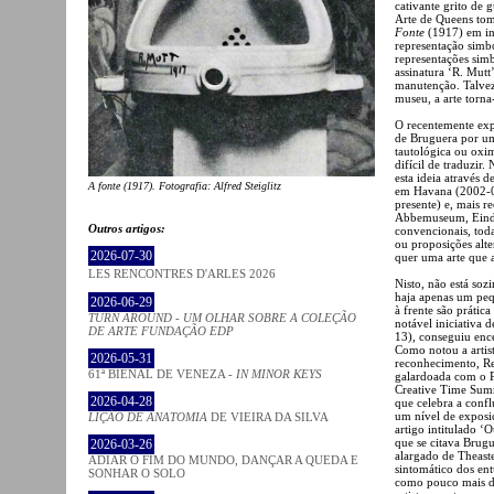
cativante grito de 
Arte de Queens tomo
Fonte
(1917) em ins
representação simb
representações simb
assinatura ‘R. Mut
manutenção. Talvez
museu, a arte torna-
O recentemente ex
de Bruguera por 
tautológica ou oxim
difícil de traduzir
esta ideia através 
A fonte
(1917). Fotografia: Alfred Steiglitz
em Havana (2002-
presente) e, mais 
Abbemuseum, Eindh
Outros artigos:
convencionais, toda
ou proposições alte
2026-07-30
quer uma arte que a
LES RENCONTRES D'ARLES 2026
Nisto, não está soz
haja apenas um peq
2026-06-29
à frente são prátic
TURN AROUND - UM OLHAR SOBRE A COLEÇÃO
notável iniciativa d
DE ARTE FUNDAÇÃO EDP
13), conseguiu enc
Como notou a artist
2026-05-31
reconhecimento, Re
61ª BIENAL DE VENEZA -
IN MINOR KEYS
galardoada com o P
Creative Time Summ
2026-04-28
que celebra a conflu
um nível de exposi
LIÇÃO DE ANATOMIA
DE VIEIRA DA SILVA
artigo intitulado ‘O
que se citava Brug
2026-03-26
alargado de Theaster
ADIAR O FIM DO MUNDO, DANÇAR A QUEDA E
sintomático dos ent
SONHAR O SOLO
como pouco mais d