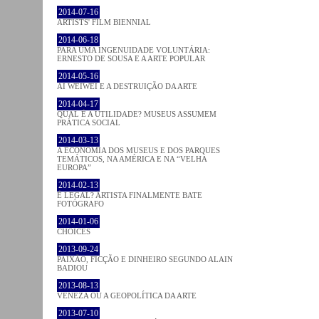
2014-07-16
ARTISTS' FILM BIENNIAL
2014-06-18
PARA UMA INGENUIDADE VOLUNTÁRIA:
ERNESTO DE SOUSA E A ARTE POPULAR
2014-05-16
AI WEIWEI E A DESTRUIÇÃO DA ARTE
2014-04-17
QUAL É A UTILIDADE? MUSEUS ASSUMEM
PRÁTICA SOCIAL
2014-03-13
A ECONOMIA DOS MUSEUS E DOS PARQUES
TEMÁTICOS, NA AMÉRICA E NA “VELHA
EUROPA”
2014-02-13
É LEGAL? ARTISTA FINALMENTE BATE
FOTÓGRAFO
2014-01-06
CHOICES
2013-09-24
PAIXÃO, FICÇÃO E DINHEIRO SEGUNDO ALAIN
BADIOU
2013-08-13
VENEZA OU A GEOPOLÍTICA DA ARTE
2013-07-10