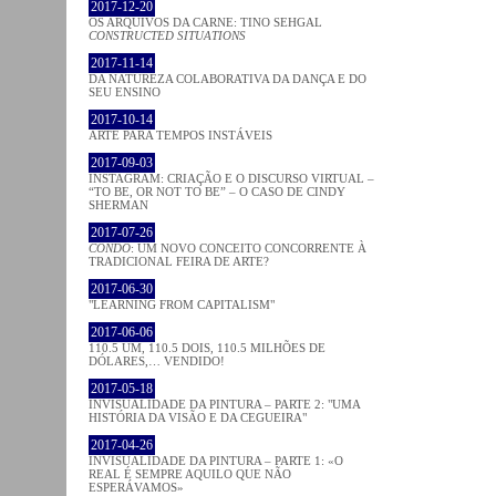
2017-12-20
OS ARQUIVOS DA CARNE: TINO SEHGAL
CONSTRUCTED SITUATIONS
2017-11-14
DA NATUREZA COLABORATIVA DA DANÇA E DO
SEU ENSINO
2017-10-14
ARTE PARA TEMPOS INSTÁVEIS
2017-09-03
INSTAGRAM: CRIAÇÃO E O DISCURSO VIRTUAL –
“TO BE, OR NOT TO BE” – O CASO DE CINDY
SHERMAN
2017-07-26
CONDO
: UM NOVO CONCEITO CONCORRENTE À
TRADICIONAL FEIRA DE ARTE?
2017-06-30
"LEARNING FROM CAPITALISM"
2017-06-06
110.5 UM, 110.5 DOIS, 110.5 MILHÕES DE
DÓLARES,… VENDIDO!
2017-05-18
INVISUALIDADE DA PINTURA – PARTE 2: "UMA
HISTÓRIA DA VISÃO E DA CEGUEIRA"
2017-04-26
INVISUALIDADE DA PINTURA – PARTE 1: «O
REAL É SEMPRE AQUILO QUE NÃO
ESPERÁVAMOS»