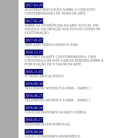
2017-03-29
ALGUMAS REFLEXÕES SOBRE O CONCEITO
CONTEMPORÂNEO DE FEIRA DE ARTE
2017-02-20
SOBRE AS TENDÊNCIAS DA ARTE ACTUAL EM
ANGOLA: DA CRIAÇÃO AOS NOVOS CANAIS DE
LEGITIMAÇÃO
2017-01-07
ARTLAND VERSUS DISNEYLAND
2016-12-15
VALORES DA ARTE CONTEMPORÂNEA: UMA
CONVERSA COM JOSÉ CARLOS PEREIRA SOBRE A
PUBLICAÇÃO DE
O VALOR DA ARTE
2016-11-05
O VAZIO APOCALÍPTICO
2016-09-30
TELEPHONE WITHOUT A WIRE – PARTE 2
2016-08-25
TELEPHONE WITHOUT A WIRE – PARTE 1
2016-06-24
COLECCIONADORES NA ARCO LISBOA
2016-05-17
SONNABEND EM PORTUGAL
2016-04-18
COLECCIONADORES AMADORES E