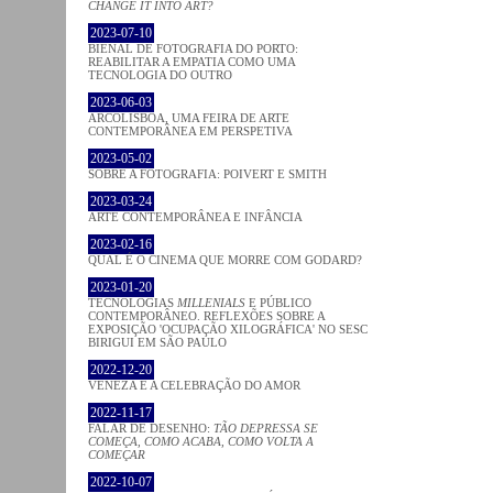
CHANGE IT INTO ART?
2023-07-10
BIENAL DE FOTOGRAFIA DO PORTO:
REABILITAR A EMPATIA COMO UMA
TECNOLOGIA DO OUTRO
2023-06-03
ARCOLISBOA, UMA FEIRA DE ARTE
CONTEMPORÂNEA EM PERSPETIVA
2023-05-02
SOBRE A FOTOGRAFIA: POIVERT E SMITH
2023-03-24
ARTE CONTEMPORÂNEA E INFÂNCIA
2023-02-16
QUAL É O CINEMA QUE MORRE COM GODARD?
2023-01-20
TECNOLOGIAS
MILLENIALS
E PÚBLICO
CONTEMPORÂNEO. REFLEXÕES SOBRE A
EXPOSIÇÃO 'OCUPAÇÃO XILOGRÁFICA' NO SESC
BIRIGUI EM SÃO PAULO
2022-12-20
VENEZA E A CELEBRAÇÃO DO AMOR
2022-11-17
FALAR DE DESENHO:
TÃO DEPRESSA SE
COMEÇA, COMO ACABA, COMO VOLTA A
COMEÇAR
2022-10-07