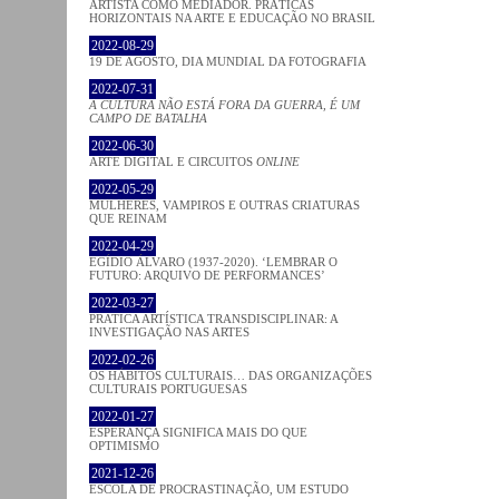
ARTISTA COMO MEDIADOR. PRÁTICAS
HORIZONTAIS NA ARTE E EDUCAÇÃO NO BRASIL
2022-08-29
19 DE AGOSTO, DIA MUNDIAL DA FOTOGRAFIA
2022-07-31
A CULTURA NÃO ESTÁ FORA DA GUERRA, É UM
CAMPO DE BATALHA
2022-06-30
ARTE DIGITAL E CIRCUITOS
ONLINE
2022-05-29
MULHERES, VAMPIROS E OUTRAS CRIATURAS
QUE REINAM
2022-04-29
EGÍDIO ÁLVARO (1937-2020). ‘LEMBRAR O
FUTURO: ARQUIVO DE PERFORMANCES’
2022-03-27
PRATICA ARTÍSTICA TRANSDISCIPLINAR: A
INVESTIGAÇÃO NAS ARTES
2022-02-26
OS HÁBITOS CULTURAIS… DAS ORGANIZAÇÕES
CULTURAIS PORTUGUESAS
2022-01-27
ESPERANÇA SIGNIFICA MAIS DO QUE
OPTIMISMO
2021-12-26
ESCOLA DE PROCRASTINAÇÃO, UM ESTUDO