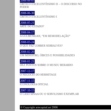
2008-08-05
CRÍTICO EXCELENTÍSSIMO II – O DISCURSO NO
PODER
2008-06-30
CRÍTICO EXCELENTÍSSIMO I
2008-05-21
ARTE DO ESTADO?
2008-04-17
A GULBENKIAN, “EM REMODELAÇÃO”
2008-03-24
O QUE FAZ CORRER SERRALVES?
2008-02-20
UM MINISTRO, ÓBICES E POSSIBILIDADES
2008-01-21
DEZ PONTOS SOBRE O MUSEU BERARDO
2007-12-17
O NEGÓCIO DO HERMITAGE
2007-11-15
ICONOLOGIA OFICIAL
2007-10-15
O CASO MNAA OU O SERVILISMO EXEMPLAR
© Copyright artecapital.art 2006