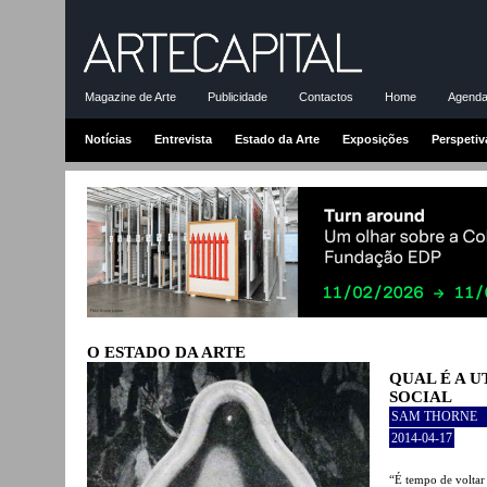
Magazine de Arte
Publicidade
Contactos
Home
Agenda-
Notícias
Entrevista
Estado da Arte
Exposições
Perspetiv
O ESTADO DA ARTE
QUAL É A 
SOCIAL
SAM THORNE
2014-04-17
“É tempo de voltar