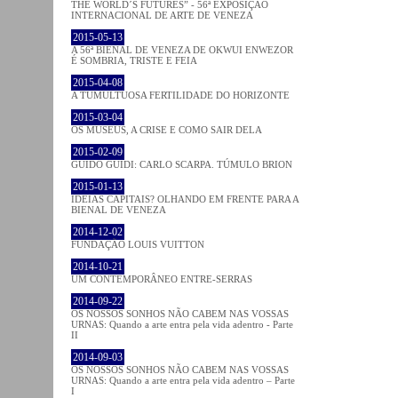
THE WORLD´S FUTURES” - 56ª EXPOSIÇÃO
INTERNACIONAL DE ARTE DE VENEZA
2015-05-13
A 56ª BIENAL DE VENEZA DE OKWUI ENWEZOR
É SOMBRIA, TRISTE E FEIA
2015-04-08
A TUMULTUOSA FERTILIDADE DO HORIZONTE
2015-03-04
OS MUSEUS, A CRISE E COMO SAIR DELA
2015-02-09
GUIDO GUIDI: CARLO SCARPA. TÚMULO BRION
2015-01-13
IDEIAS CAPITAIS? OLHANDO EM FRENTE PARA A
BIENAL DE VENEZA
2014-12-02
FUNDAÇÃO LOUIS VUITTON
2014-10-21
UM CONTEMPORÂNEO ENTRE-SERRAS
2014-09-22
OS NOSSOS SONHOS NÃO CABEM NAS VOSSAS
URNAS: Quando a arte entra pela vida adentro - Parte
II
2014-09-03
OS NOSSOS SONHOS NÃO CABEM NAS VOSSAS
URNAS: Quando a arte entra pela vida adentro – Parte
I