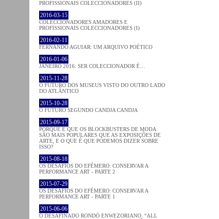
PROFISSIONAIS COLECCIONADORES (II)
2016-03-15
COLECCIONADORES AMADORES E
PROFISSIONAIS COLECCIONADORES (I)
2016-02-11
FERNANDO AGUIAR: UM ARQUIVO POÉTICO
2016-01-06
JANEIRO 2016: SER COLECCIONADOR É…
2015-11-28
O FUTURO DOS MUSEUS VISTO DO OUTRO LADO
DO ATLÂNTICO
2015-10-28
O FUTURO SEGUNDO CANDJA CANDJA
2015-09-17
PORQUE É QUE OS BLOCKBUSTERS DE MODA
SÃO MAIS POPULARES QUE AS EXPOSIÇÕES DE
ARTE, E O QUE É QUE PODEMOS DIZER SOBRE
ISSO?
2015-08-18
OS DESAFIOS DO EFÉMERO: CONSERVAR A
PERFORMANCE ART - PARTE 2
2015-07-29
OS DESAFIOS DO EFÉMERO: CONSERVAR A
PERFORMANCE ART - PARTE 1
2015-06-06
O DESAFINADO RONDÒ ENWEZORIANO. “ALL