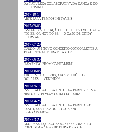
DA NATUREZA COLABORATIVA DA DANÇA E DO
SEU ENSINO
2017-10-14
ARTE PARA TEMPOS INSTÁVEIS
2017-09-03
INSTAGRAM: CRIAÇÃO E O DISCURSO VIRTUAL –
“TO BE, OR NOT TO BE” – O CASO DE CINDY
SHERMAN
2017-07-26
CONDO
: UM NOVO CONCEITO CONCORRENTE À
TRADICIONAL FEIRA DE ARTE?
2017-06-30
"LEARNING FROM CAPITALISM"
2017-06-06
110.5 UM, 110.5 DOIS, 110.5 MILHÕES DE
DÓLARES,… VENDIDO!
2017-05-18
INVISUALIDADE DA PINTURA – PARTE 2: "UMA
HISTÓRIA DA VISÃO E DA CEGUEIRA"
2017-04-26
INVISUALIDADE DA PINTURA – PARTE 1: «O
REAL É SEMPRE AQUILO QUE NÃO
ESPERÁVAMOS»
2017-03-29
ALGUMAS REFLEXÕES SOBRE O CONCEITO
CONTEMPORÂNEO DE FEIRA DE ARTE