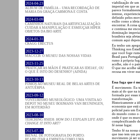
viabilização de um
2024-04-23
imperial em que as
ÁLBUM DE FAMÍLIA – UMA RECORDAÇÃO DE
parece formalmente
MARIA DA GRAÇA CARMONA E COSTA
intenso, experienc
definido pelos mov
2024-03-09
exílio como a ideia
CAMINHOS NATURAIS DA ARTIFICIALIZAÇÃO:
encontrar. A coisa 
CUIDAR A MANIPULAÇÃO E ESMIUÇAR HÍPER
e continua me enco
OBJETOS DA BIO ARTE
dominação imperia
brasileira seja afe
2024-01-31
comum aqui depende
CRAGG ERECTUS
Eu tenho um apego 
Thinking nos Estad
2023-12-27
que você foge rumo
MAC/CCB: O MUSEU DAS NOSSAS VIDAS
Brasil para Portuga
rumo à própria fuga
2023-11-25
acolhe, não é o paí
O que me acolhe são
'PRATICAR AS MÃOS É PRATICAR AS IDEIAS', OU
recusa em viver 
O QUE É ISTO DO DESENHO? (AINDA)
2023-10-13
Essa fuga que é m
FOMOS AO MUSEU REAL DE BELAS ARTES DE
É movimento. Eu te
ANTUÉRPIA
mais aí do que na i
formada por essas 
2023-09-12
transformação.
VOYEURISMO MUSEOLÓGICO: UMA VISITA AO
Historicamente a id
DEPOT NO MUSEU BOIJMANS VAN BEUNINGEN,
economia que está 
EM ROTERDÃO
policial para um Es
do mundo como o co
2023-08-10
onde é que os muro
TEHCHING HSIEH:
HOW DO I EXPLAIN LIFE AND
complexificando de
CHANGE IT INTO ART?
fé nesse lugar.
Tenho fé na nossa c
2023-07-10
que isso tem um po
BIENAL DE FOTOGRAFIA DO PORTO:
movimento já ser u
REABILITAR A EMPATIA COMO UMA