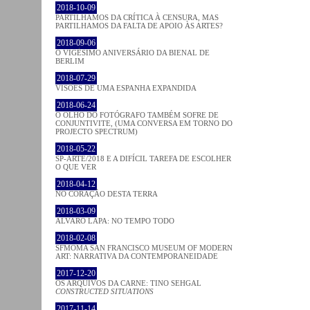
2018-10-09
PARTILHAMOS DA CRÍTICA À CENSURA, MAS
PARTILHAMOS DA FALTA DE APOIO ÀS ARTES?
2018-09-06
O VIGÉSIMO ANIVERSÁRIO DA BIENAL DE
BERLIM
2018-07-29
VISÕES DE UMA ESPANHA EXPANDIDA
2018-06-24
O OLHO DO FOTÓGRAFO TAMBÉM SOFRE DE
CONJUNTIVITE, (UMA CONVERSA EM TORNO DO
PROJECTO SPECTRUM)
2018-05-22
SP-ARTE/2018 E A DIFÍCIL TAREFA DE ESCOLHER
O QUE VER
2018-04-12
NO CORAÇÂO DESTA TERRA
2018-03-09
ÁLVARO LAPA: NO TEMPO TODO
2018-02-08
SFMOMA SAN FRANCISCO MUSEUM OF MODERN
ART: NARRATIVA DA CONTEMPORANEIDADE
2017-12-20
OS ARQUIVOS DA CARNE: TINO SEHGAL
CONSTRUCTED SITUATIONS
2017-11-14