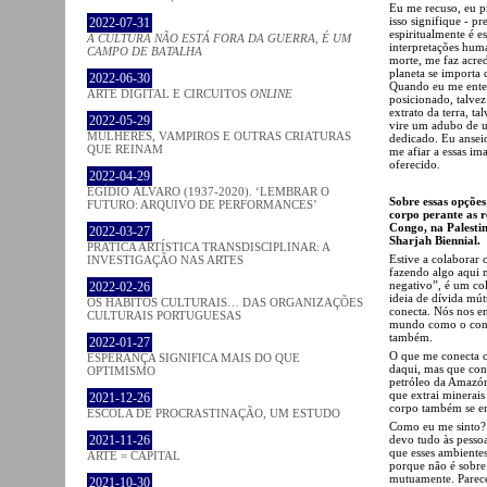
Eu me recuso, eu pr
isso signifique - p
2022-07-31
espiritualmente é e
A CULTURA NÃO ESTÁ FORA DA GUERRA, É UM
interpretações huma
CAMPO DE BATALHA
morte, me faz acred
planeta se importa
2022-06-30
Quando eu me enter
ARTE DIGITAL E CIRCUITOS
ONLINE
posicionado, talvez
extrato da terra, t
2022-05-29
vire um adubo de u
MULHERES, VAMPIROS E OUTRAS CRIATURAS
dedicado. Eu ansei
QUE REINAM
me afiar a essas i
oferecido.
2022-04-29
EGÍDIO ÁLVARO (1937-2020). ‘LEMBRAR O
Sobre essas opções
FUTURO: ARQUIVO DE PERFORMANCES’
corpo perante as 
Congo, na Palestin
2022-03-27
Sharjah Biennial.
PRATICA ARTÍSTICA TRANSDISCIPLINAR: A
Estive a colaborar 
INVESTIGAÇÃO NAS ARTES
fazendo algo aqui n
negativo”, é um col
2022-02-26
ideia de dívida mú
OS HÁBITOS CULTURAIS… DAS ORGANIZAÇÕES
conecta. Nós nos e
CULTURAIS PORTUGUESAS
mundo como o conhe
também.
2022-01-27
O que me conecta c
ESPERANÇA SIGNIFICA MAIS DO QUE
daqui, mas que cont
OPTIMISMO
petróleo da Amazóni
que extrai minerai
2021-12-26
corpo também se en
ESCOLA DE PROCRASTINAÇÃO, UM ESTUDO
Como eu me sinto? 
devo tudo às pessoa
2021-11-26
que esses ambiente
ARTE = CAPITAL
porque não é sobre
mutuamente. Parece
2021-10-30