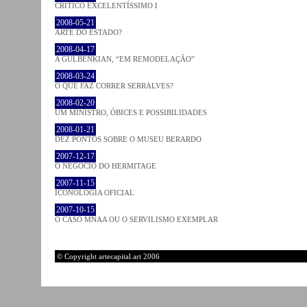
CRÍTICO EXCELENTÍSSIMO I
2008-05-21
ARTE DO ESTADO?
2008-04-17
A GULBENKIAN, “EM REMODELAÇÃO”
2008-03-24
O QUE FAZ CORRER SERRALVES?
2008-02-20
UM MINISTRO, ÓBICES E POSSIBILIDADES
2008-01-21
DEZ PONTOS SOBRE O MUSEU BERARDO
2007-12-17
O NEGÓCIO DO HERMITAGE
2007-11-15
ICONOLOGIA OFICIAL
2007-10-15
O CASO MNAA OU O SERVILISMO EXEMPLAR
© Copyright artecapital.art 2006