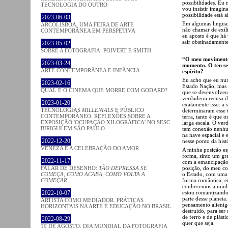
possibilidades. Eu 
TECNOLOGIA DO OUTRO
vou insistir imagin
possibilidade está aí
2023-06-03
Em algumas linguag
ARCOLISBOA, UMA FEIRA DE ARTE
não chamar de exíl
CONTEMPORÂNEA EM PERSPETIVA
eu aposto é que há 
sair obstinadament
2023-05-02
SOBRE A FOTOGRAFIA: POIVERT E SMITH
“O meu movimento 
2023-03-24
momento. O teu se
ARTE CONTEMPORÂNEA E INFÂNCIA
espírito?
Eu acho que eu nun
2023-02-16
Estado Nação, mas 
QUAL É O CINEMA QUE MORRE COM GODARD?
que se desenvolveu
verdadeira recusa 
2023-01-20
exatamente isso: a 
TECNOLOGIAS
MILLENIALS
E PÚBLICO
determinaram esse t
CONTEMPORÂNEO. REFLEXÕES SOBRE A
terra, tanto é que o
EXPOSIÇÃO 'OCUPAÇÃO XILOGRÁFICA' NO SESC
larga escala. O ve
BIRIGUI EM SÃO PAULO
tem conexão nenhum
na nave espacial e 
2022-12-20
nesse ponto da hist
VENEZA E A CELEBRAÇÃO DO AMOR
A minha posição esp
forma, sinto um gra
2022-11-17
com a emancipação 
posição, do meu co
FALAR DE DESENHO:
TÃO DEPRESSA SE
o Estado, com uma 
COMEÇA, COMO ACABA, COMO VOLTA A
forma romântica, e
COMEÇAR
conhecemos a minha
estou romantizando
2022-10-07
parte desse planet
ARTISTA COMO MEDIADOR. PRÁTICAS
pensamento alieníge
HORIZONTAIS NA ARTE E EDUCAÇÃO NO BRASIL
destruído, para ser
de ferro e de plás
2022-08-29
quer que seja.
19 DE AGOSTO, DIA MUNDIAL DA FOTOGRAFIA