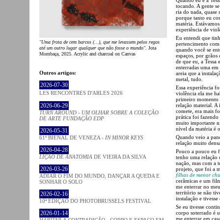
tocando. A gente se
ria do nada, quase 
porque tanto eu co
matéria. Estávamos 
experiência de viol
Eu entendi que tin
"Uma frota de cem barcos (…), que me levassem pelos regos
pertencimento com 
até um outro lugar qualquer que não fosse o mundo"
. Jota
quando você se ent
Mombaça, 2025. Acrylic and charcoal on Canvas
espaços, por grãos 
de que eu, a Tessa 
enterradas uma em 
Outros artigos:
areia que a instala
metal, tudo.
2026-07-30
Essa experiência f
LES RENCONTRES D'ARLES 2026
violência ela me ha
primeiro momento e
relação material. A
2026-06-29
comete, era mais f
TURN AROUND - UM OLHAR SOBRE A COLEÇÃO
prática foi fazendo
DE ARTE FUNDAÇÃO EDP
muito importante n
nível da matéria é o
2026-05-31
Quando veio a pand
61ª BIENAL DE VENEZA -
IN MINOR KEYS
relação muito densa
2026-04-28
Pouco a pouco eu 
LIÇÃO DE ANATOMIA
DE VIEIRA DA SILVA
tenho uma relação 
nação, mas com a te
2026-03-26
projeto, que foi a
filhas de menor ch
ADIAR O FIM DO MUNDO, DANÇAR A QUEDA E
cerâmicas e um film
SONHAR O SOLO
me enterrar no meu 
território se não t
2026-02-16
instalação e tivesse
10ª EDIÇÃO DO PHOTOBRUSSELS FESTIVAL
Se eu tivesse cont
corpo soterrado é u
2026-01-14
me enterrar em casa