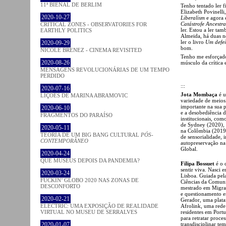
11ª BIENAL DE BERLIM
Tenho tentado ler 
Elizabeth Povinelli
2020-10-27
Liberalism
e agora 
Catástrofe Ancestra
CRITICAL ZONES - OBSERVATORIES FOR
ler. Estou a ler ta
EARTHLY POLITICS
Almeida, há duas no
ler o livro
Um defei
2020-09-29
bom.
NICOLE BRENEZ - CINEMA REVISITED
Tenho me esforçado
2020-08-26
músculo da crítica 
MENSAGENS REVOLUCIONÁRIAS DE UM TEMPO
PERDIDO
:::
2020-07-16
Jota Mombaça
é u
LIÇÕES DE MARINA ABRAMOVIC
variedade de meios
importante na sua p
2020-06-10
e a desobediência 
FRAGMENTOS DO PARAÍSO
institucionais, com
de Sydney (2020), a
2020-05-11
na Colômbia (2019)
TEORIA DE UM BIG BANG CULTURAL
PÓS-
de sensorialidade, 
CONTEMPORÂNEO
autopreservação na 
Global.
2020-04-24
QUE MUSEUS DEPOIS DA PANDEMIA?
Filipa Bossuet
é o 
sentir viva. Nasc
2020-03-24
Lisboa. Guiada pel
FUCKIN’ GLOBO 2020 NAS ZONAS DE
Ciências da Comuni
DESCONFORTO
mestrado em Migraç
e questionamento en
2020-02-21
Gerador, uma plata
Afrolink, uma rede 
ELECTRIC: UMA EXPOSIÇÃO DE REALIDADE
residentes em Portu
VIRTUAL NO MUSEU DE SERRALVES
para retratar proce
transdisciplinar t
2020-01-07