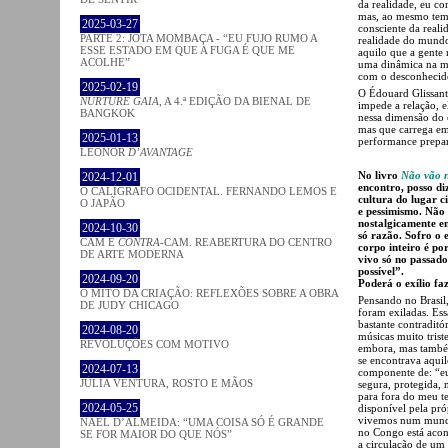
da realidade, eu co
mas, ao mesmo temp
2025-03-27
consciente da reali
PARTE 2: JOTA MOMBAÇA - “EU FUJO RUMO A
realidade do mund
ESSE ESTADO EM QUE A FUGA É QUE ME
aquilo que a gente
ACOLHE”
uma dinâmica na mi
com o desconhecid
2025-02-19
O Édouard Glissant
NURTURE GAIA
, A 4.ª EDIÇÃO DA BIENAL DE
impede a relação, e
BANGKOK
nessa dimensão do o
mas que carrega em 
2025-01-13
performance prepar
LEONOR
D’AVANTAGE
No livro
Não vão 
2024-12-01
encontro, posso di
O CALÍGRAFO OCIDENTAL. FERNANDO LEMOS E
cultura do lugar c
O JAPÃO
e pessimismo. Não 
nostalgicamente em
2024-10-30
só razão. Sofro o 
CAM E
CONTRA
-CAM. REABERTURA DO CENTRO
corpo inteiro é po
DE ARTE MODERNA
vivo só no passado
possível”.
2024-09-20
Poderá o exílio fa
O MITO DA CRIAÇÃO: REFLEXÕES SOBRE A OBRA
Pensando no Brasil
DE JUDY CHICAGO
foram exiladas. Ess
bastante contraditó
2024-08-20
músicas muito trist
REVOLUÇÕES COM MOTIVO
embora, mas também
se encontrava aquil
2024-07-13
componente de: “eu 
JÚLIA VENTURA, ROSTO E MÃOS
segura, protegida,
para fora do meu te
2024-05-25
disponível pela pró
vivemos num mundo 
NAEL D’ALMEIDA: “UMA COISA SÓ É GRANDE
no Congo está acont
SE FOR MAIOR DO QUE NÓS”
a circulação de um 