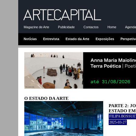
Magazine de Arte
Publicidade
Contactos
Home
Agenda-
Notícias
Entrevista
Estado da Arte
Exposições
Perspetiv
O ESTADO DA ARTE
PARTE 2: J
ESTADO EM
FILIPA BOSSU
2025-03-27