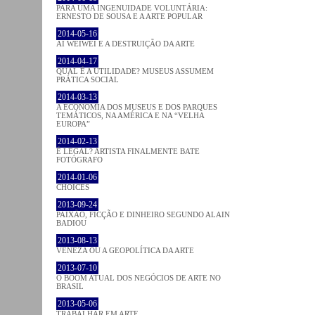
PARA UMA INGENUIDADE VOLUNTÁRIA:
ERNESTO DE SOUSA E A ARTE POPULAR
2014-05-16
AI WEIWEI E A DESTRUIÇÃO DA ARTE
2014-04-17
QUAL É A UTILIDADE? MUSEUS ASSUMEM
PRÁTICA SOCIAL
2014-03-13
A ECONOMIA DOS MUSEUS E DOS PARQUES
TEMÁTICOS, NA AMÉRICA E NA “VELHA
EUROPA”
2014-02-13
É LEGAL? ARTISTA FINALMENTE BATE
FOTÓGRAFO
2014-01-06
CHOICES
2013-09-24
PAIXÃO, FICÇÃO E DINHEIRO SEGUNDO ALAIN
BADIOU
2013-08-13
VENEZA OU A GEOPOLÍTICA DA ARTE
2013-07-10
O BOOM ATUAL DOS NEGÓCIOS DE ARTE NO
BRASIL
2013-05-06
TRABALHAR EM ARTE