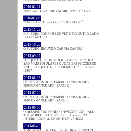
2016-02-11
FERNANDO AGUIAR: UM ARQUIVO POÉTICO
2016-01-06
JANEIRO 2016: SER COLECCIONADOR É…
2015-11-28
O FUTURO DOS MUSEUS VISTO DO OUTRO LADO
DO ATLÂNTICO
2015-10-28
O FUTURO SEGUNDO CANDJA CANDJA
2015-09-17
PORQUE É QUE OS BLOCKBUSTERS DE MODA
SÃO MAIS POPULARES QUE AS EXPOSIÇÕES DE
ARTE, E O QUE É QUE PODEMOS DIZER SOBRE
ISSO?
2015-08-18
OS DESAFIOS DO EFÉMERO: CONSERVAR A
PERFORMANCE ART - PARTE 2
2015-07-29
OS DESAFIOS DO EFÉMERO: CONSERVAR A
PERFORMANCE ART - PARTE 1
2015-06-06
O DESAFINADO RONDÒ ENWEZORIANO. “ALL
THE WORLD´S FUTURES” - 56ª EXPOSIÇÃO
INTERNACIONAL DE ARTE DE VENEZA
2015-05-13
A 56ª BIENAL DE VENEZA DE OKWUI ENWEZOR