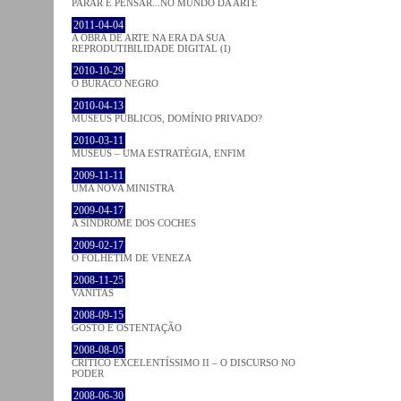
PARAR E PENSAR...NO MUNDO DA ARTE
2011-04-04
A OBRA DE ARTE NA ERA DA SUA
REPRODUTIBILIDADE DIGITAL (I)
2010-10-29
O BURACO NEGRO
2010-04-13
MUSEUS PÚBLICOS, DOMÍNIO PRIVADO?
2010-03-11
MUSEUS – UMA ESTRATÉGIA, ENFIM
2009-11-11
UMA NOVA MINISTRA
2009-04-17
A SÍNDROME DOS COCHES
2009-02-17
O FOLHETIM DE VENEZA
2008-11-25
VANITAS
2008-09-15
GOSTO E OSTENTAÇÃO
2008-08-05
CRÍTICO EXCELENTÍSSIMO II – O DISCURSO NO
PODER
2008-06-30