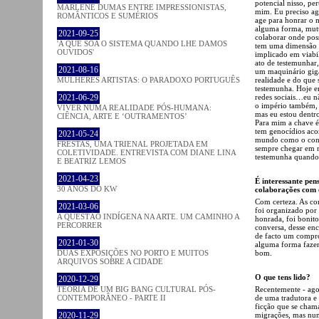
potencial nisso, per
MARLENE DUMAS ENTRE IMPRESSIONISTAS,
mim. Eu preciso agi
ROMÂNTICOS E SUMÉRIOS
age para honrar o 
alguma forma, mutu
2021-09-25
colaborar onde pos
'A QUE SOA O SISTEMA QUANDO LHE DAMOS
tem uma dimensão qu
OUVIDOS'
implicado em viabi
ato de testemunhar,
2021-08-16
um maquinário gigan
realidade e do que 
MULHERES ARTISTAS: O PARADOXO PORTUGUÊS
testemunha. Hoje em
redes sociais…eu nã
2021-06-29
o império também,
VIVER NUMA REALIDADE PÓS-HUMANA:
mas eu estou dentr
CIÊNCIA, ARTE E ‘OUTRAMENTOS’
Para mim a chave é
tem genocídios aco
2021-05-24
mundo como o conh
FRESTAS, UMA TRIENAL PROJETADA EM
sempre chegar em n
COLETIVIDADE. ENTREVISTA COM DIANE LINA
testemunha quando 
E BEATRIZ LEMOS
2021-04-23
É interessante pe
30 ANOS DO KW
colaborações com o
Com certeza. As co
2021-03-06
foi organizado por
A QUESTÃO INDÍGENA NA ARTE. UM CAMINHO A
honrada, foi bonito
PERCORRER
conversa, desse en
de facto um compro
2021-01-30
alguma forma fazer 
bom.
DUAS EXPOSIÇÕES NO PORTO E MUITOS
ARQUIVOS SOBRE A CIDADE
O que tens lido?
2020-12-29
Recentemente - agor
TEORIA DE UM BIG BANG CULTURAL PÓS-
de uma tradutora e 
CONTEMPORÂNEO - PARTE II
ficção que se cha
migrações, mas num
2020-11-29