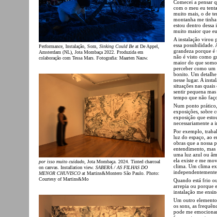
Comecei a pensar qu
com o meu eu tenta
muito mais, o de te
montanha me tinha 
estou dentro dessa 
muito maior que eu,
A instalação virou
essa possibilidade.
Performance, Instalação, Som,
Sinking Could Be
at De Appel,
grandeza porque é 
Amsterdam (NL), Jota Mombaça 2022. Produzida em
não é visto como g
colaboração com Tessa Mars. Fotografia: Maarten Nauw.
maior do que somos
perceber como um d
bonito. Um detalhe
nesse lugar. A inst
situações nas quais
sentir pequena mas
tempo que não faço
Num ponto prático,
exposições, sobre 
exposição que estou
necessariamente a i
Por exemplo, traba
luz do espaço, ao e
obras que a nossa 
entendimento, mas 
uma luz azul ou âmb
ela existe e me mo
por isso muito cuidado
, Jota Mombaça. 2024. Tinted charcoal
clima. Um clima ex
on canvas. Installation view.
SABERÁ / AS FILHAS DO
independentemente 
MENOR CHUVISCO
at Martins&Montero São Paulo. Photo:
Courtesy of Martins&Mo
Quando está frio ou
arrepia ou porque e
instalação me ensi
Um outro elemento 
os sons, as frequê
pode me emocionar,