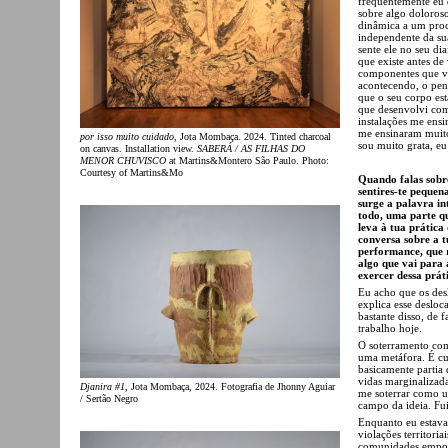
frequentemente eu 
sobre algo doloros
dinâmica a um proce
independente da sua
sente ele no seu di
que existe antes de
componentes que vã
acontecendo, o pen
que o seu corpo est
que desenvolvi com 
instalações me ensi
me ensinaram muito
por isso muito cuidado
, Jota Mombaça. 2024. Tinted charcoal
sou muito grata, eu
on canvas. Installation view.
SABERÁ / AS FILHAS DO
MENOR CHUVISCO
at Martins&Montero São Paulo. Photo:
Courtesy of Martins&Mo
Quando falas sobr
sentires-te pequen
surge a palavra in
todo, uma parte q
leva à tua prátic
conversa sobre a t
performance, que re
algo que vai para
exercer dessa prát
Eu acho que os des
explica esse desloc
bastante disso, de
trabalho hoje.
O soterramento co
uma metáfora. É cu
basicamente partia 
vidas marginalizada
Djanira #1
, Jota Mombaça, 2024. Fotografia de Jhonny Aguiar
me soterrar como u
/ Sertão Negro
campo da ideia. Fui
Enquanto eu estava 
violações territori
comunidades empobr