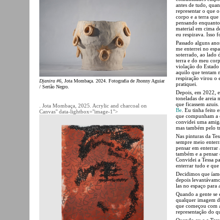
antes de tudo, quan
representar o que o
corpo e a terra que
pensando enquanto s
material em cima d
eu respirava. Isso f
Passado alguns ano
me enterrei no espa
soterrado, ao lado 
terra e do meu corpo
violação do Estado 
aquilo que tentam 
respiração virou o
Djanira #6
, Jota Mombaça. 2024. Fotografia de Jhonny Aguiar
pratiquei.
/ Sertão Negro.
Depois, em 2022, e
toneladas de areia
que ficassem azuis
. Jota Mombaça, 2025. Acrylic and charcoal on
Be
. Eu tinha feito
Canvas" data-lightbox="image-1">
que compunham a e
convidei uma amiga
mas também pelo tr
Nas pinturas da Tes
sempre meio enterr
pensar em enterrar 
também e a pensar 
Convidei a Tessa pa
enterrar tudo e que
Decidimos que íamo
depois levantávamo-
las no espaço para 
Quando a gente se 
qualquer imagem de
que começou com a 
representação do q
Quando eu e a Tess