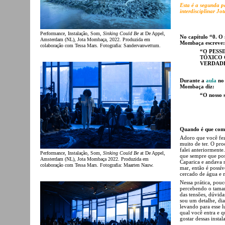
Esta é a segunda pa
interdisciplinar J
Performance, Instalação, Som,
Sinking Could Be
at De Appel,
No capítulo “0. O
Amsterdam (NL), Jota Mombaça, 2022. Produzida em
Mombaça escreve:
colaboração com Tessa Mars. Fotografia: Sandervanwettum.
“O PESS
TÓXICO 
VERDADE
Durante a
aula
no 
Mombaça diz:
“O nosso 
Quando é que começ
Adoro que você fez
muito de ter. O pr
falei anteriorment
Performance, Instalação, Som,
Sinking Could Be
at De Appel,
que sempre que poss
Amsterdam (NL), Jota Mombaça 2022. Produzida em
Caparica e andava 
colaboração com Tessa Mars. Fotografia: Maarten Nauw.
mar, então é possí
cercado de água e 
Nessa prática, pou
percebendo o tama
das tensões, dúvida
sou um detalhe, di
levando para esse l
qual você entra e 
gostar dessas insta