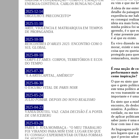
HABITAR A CONTRADIÇÃO
- CORPO E ESPAÇO EM
eu vim e que me le
ENERGIA CONTÍNUA. CARLOS BUNGA NO CAM
A ideia de me ente
2025-12-14
detalhe da paisage
experiência me habi
ORGULHO E PRECONCEITO*
eu consegui realizar
ideia era mais fort
2025-11-10
minha prática foi s
ARTE, VIOLÊNCIA E MATRIARQUIA EM TEMPOS
aprendo, é o que e
DE PROPAGANDA
É estar presente pa
é aí que eu existo.
2025-10-10
Eu vivo dizendo iss
RENCONTRES D’ARLES 2025
: ENCONTRO COM O
morar, existir e nes
SUL GLOBAL
coisa que eu queria
protegida para que
2025-09-10
restauradora, muito
CORPS ET ÂMES
: CORPOS, TERRITÓRIOS E ECOS
DO TEMPO
É essa noção de c
2025-07-30
performance mais p
“É A ARTECAPITAL, AMÉRICO”
como inspiração?
O que eu sinto que 
2025-06-30
que o gesto político
O ESCURO VITAL DE
PARIS NOIR
este tema político 
eu vou transmitir 
2025-05-24
importante e é uma 
JÚLIO POMAR. DEPOIS DO NOVO REALISMO
Eu sinto que a minh
encontro, do deslo
2025-04-23
mistério. A polític
VÂNIA DOUTEL VAZ:
CADA DECISÃO É A PONTA
verdade, eu me torn
DE UM ICEBERG
de aplicar politica
saber junto é uma 
2025-03-28
ficar com isso é mu
PARTE 1: JOTA MOMBAÇA - “O MEU TRABALHO
As linguagens polít
FOI VIRANDO PARA MIM ESSE LUGAR EM QUE
nos lugares que a g
EU CONSIGO EXPERIMENTAR OUTRAS FORMAS
que é preciso saber
DE SENTIR”