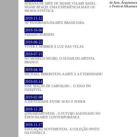
de Arte, Arquitetur
SEMANA DE ARTE DE MIAMI VIA ART BASEL
o Festival Alkantara
MIAMI BEACH: UMA EXPERIÊNCIA MAIS OU
MENOS ESTÉTICA
2019-11-12
36º PANORAMA DA ARTE BRASILEIRA
2019-10-06
PARAÍSO PERDIDO
2019-08-22
VIVER E MORRER À LUZ DAS VELAS
2019-07-15
NO MODELO NEGRO, O OLHAR DO ARTISTA
BRANCO
2019-04-16
MICHAEL BIBERSTEIN: A ARTE E A ETERNIDADE!
2019-03-14
JOSÉ MAÇÃS DE CARVALHO – O JOGO DO
INDIZÍVEL
2019-02-08
A IDENTIDADE ENTRE SEXO E PODER
2018-12-20
@MIAMIARTWEEK - O FUTURO AGENDADO NO
ÉDEN DA ARTE CONTEMPORÂNEA
2018-11-17
EDUCAÇÃO SENTIMENTAL. A COLEÇÃO PINTO
DA FONSECA