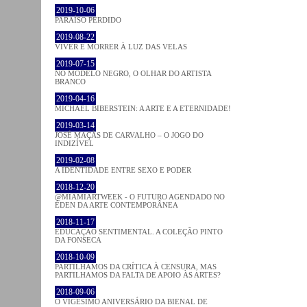
2019-10-06
PARAÍSO PERDIDO
2019-08-22
VIVER E MORRER À LUZ DAS VELAS
2019-07-15
NO MODELO NEGRO, O OLHAR DO ARTISTA
BRANCO
2019-04-16
MICHAEL BIBERSTEIN: A ARTE E A ETERNIDADE!
2019-03-14
JOSÉ MAÇÃS DE CARVALHO – O JOGO DO
INDIZÍVEL
2019-02-08
A IDENTIDADE ENTRE SEXO E PODER
2018-12-20
@MIAMIARTWEEK - O FUTURO AGENDADO NO
ÉDEN DA ARTE CONTEMPORÂNEA
2018-11-17
EDUCAÇÃO SENTIMENTAL. A COLEÇÃO PINTO
DA FONSECA
2018-10-09
PARTILHAMOS DA CRÍTICA À CENSURA, MAS
PARTILHAMOS DA FALTA DE APOIO ÀS ARTES?
2018-09-06
O VIGÉSIMO ANIVERSÁRIO DA BIENAL DE