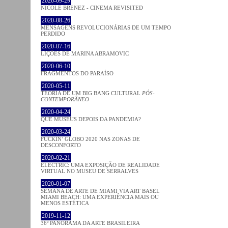
2020-09-29
NICOLE BRENEZ - CINEMA REVISITED
2020-08-26
MENSAGENS REVOLUCIONÁRIAS DE UM TEMPO
PERDIDO
2020-07-16
LIÇÕES DE MARINA ABRAMOVIC
2020-06-10
FRAGMENTOS DO PARAÍSO
2020-05-11
TEORIA DE UM BIG BANG CULTURAL
PÓS-
CONTEMPORÂNEO
2020-04-24
QUE MUSEUS DEPOIS DA PANDEMIA?
2020-03-24
FUCKIN’ GLOBO 2020 NAS ZONAS DE
DESCONFORTO
2020-02-21
ELECTRIC: UMA EXPOSIÇÃO DE REALIDADE
VIRTUAL NO MUSEU DE SERRALVES
2020-01-07
SEMANA DE ARTE DE MIAMI VIA ART BASEL
MIAMI BEACH: UMA EXPERIÊNCIA MAIS OU
MENOS ESTÉTICA
2019-11-12
36º PANORAMA DA ARTE BRASILEIRA