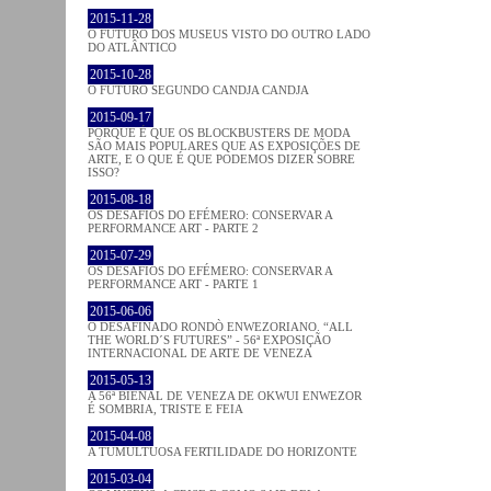
2015-11-28
O FUTURO DOS MUSEUS VISTO DO OUTRO LADO
DO ATLÂNTICO
2015-10-28
O FUTURO SEGUNDO CANDJA CANDJA
2015-09-17
PORQUE É QUE OS BLOCKBUSTERS DE MODA
SÃO MAIS POPULARES QUE AS EXPOSIÇÕES DE
ARTE, E O QUE É QUE PODEMOS DIZER SOBRE
ISSO?
2015-08-18
OS DESAFIOS DO EFÉMERO: CONSERVAR A
PERFORMANCE ART - PARTE 2
2015-07-29
OS DESAFIOS DO EFÉMERO: CONSERVAR A
PERFORMANCE ART - PARTE 1
2015-06-06
O DESAFINADO RONDÒ ENWEZORIANO. “ALL
THE WORLD´S FUTURES” - 56ª EXPOSIÇÃO
INTERNACIONAL DE ARTE DE VENEZA
2015-05-13
A 56ª BIENAL DE VENEZA DE OKWUI ENWEZOR
É SOMBRIA, TRISTE E FEIA
2015-04-08
A TUMULTUOSA FERTILIDADE DO HORIZONTE
2015-03-04