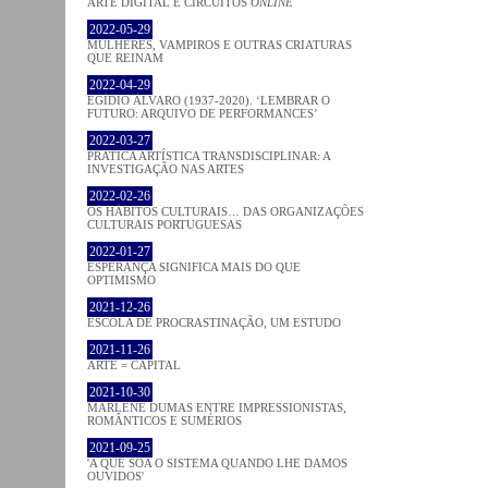
ARTE DIGITAL E CIRCUITOS
ONLINE
2022-05-29
MULHERES, VAMPIROS E OUTRAS CRIATURAS
QUE REINAM
2022-04-29
EGÍDIO ÁLVARO (1937-2020). ‘LEMBRAR O
FUTURO: ARQUIVO DE PERFORMANCES’
2022-03-27
PRATICA ARTÍSTICA TRANSDISCIPLINAR: A
INVESTIGAÇÃO NAS ARTES
2022-02-26
OS HÁBITOS CULTURAIS… DAS ORGANIZAÇÕES
CULTURAIS PORTUGUESAS
2022-01-27
ESPERANÇA SIGNIFICA MAIS DO QUE
OPTIMISMO
2021-12-26
ESCOLA DE PROCRASTINAÇÃO, UM ESTUDO
2021-11-26
ARTE = CAPITAL
2021-10-30
MARLENE DUMAS ENTRE IMPRESSIONISTAS,
ROMÂNTICOS E SUMÉRIOS
2021-09-25
'A QUE SOA O SISTEMA QUANDO LHE DAMOS
OUVIDOS'