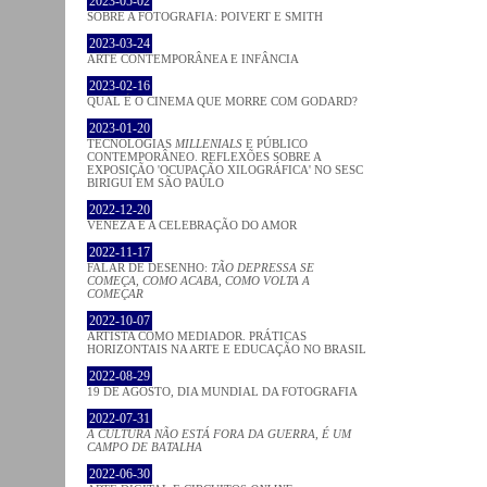
2023-05-02
SOBRE A FOTOGRAFIA: POIVERT E SMITH
2023-03-24
ARTE CONTEMPORÂNEA E INFÂNCIA
2023-02-16
QUAL É O CINEMA QUE MORRE COM GODARD?
2023-01-20
TECNOLOGIAS
MILLENIALS
E PÚBLICO
CONTEMPORÂNEO. REFLEXÕES SOBRE A
EXPOSIÇÃO 'OCUPAÇÃO XILOGRÁFICA' NO SESC
BIRIGUI EM SÃO PAULO
2022-12-20
VENEZA E A CELEBRAÇÃO DO AMOR
2022-11-17
FALAR DE DESENHO:
TÃO DEPRESSA SE
COMEÇA, COMO ACABA, COMO VOLTA A
COMEÇAR
2022-10-07
ARTISTA COMO MEDIADOR. PRÁTICAS
HORIZONTAIS NA ARTE E EDUCAÇÃO NO BRASIL
2022-08-29
19 DE AGOSTO, DIA MUNDIAL DA FOTOGRAFIA
2022-07-31
A CULTURA NÃO ESTÁ FORA DA GUERRA, É UM
CAMPO DE BATALHA
2022-06-30