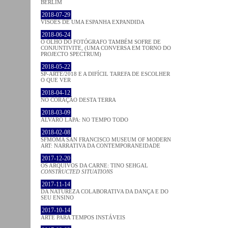
BERLIM
2018-07-29
VISÕES DE UMA ESPANHA EXPANDIDA
2018-06-24
O OLHO DO FOTÓGRAFO TAMBÉM SOFRE DE
CONJUNTIVITE, (UMA CONVERSA EM TORNO DO
PROJECTO SPECTRUM)
2018-05-22
SP-ARTE/2018 E A DIFÍCIL TAREFA DE ESCOLHER
O QUE VER
2018-04-12
NO CORAÇÂO DESTA TERRA
2018-03-09
ÁLVARO LAPA: NO TEMPO TODO
2018-02-08
SFMOMA SAN FRANCISCO MUSEUM OF MODERN
ART: NARRATIVA DA CONTEMPORANEIDADE
2017-12-20
OS ARQUIVOS DA CARNE: TINO SEHGAL
CONSTRUCTED SITUATIONS
2017-11-14
DA NATUREZA COLABORATIVA DA DANÇA E DO
SEU ENSINO
2017-10-14
ARTE PARA TEMPOS INSTÁVEIS