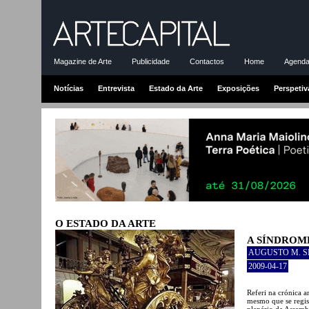
Magazine de Arte
Publicidade
Contactos
Home
Agenda-
Notícias
Entrevista
Estado da Arte
Exposições
Perspetiv
O ESTADO DA ARTE
A SÍNDROM
AUGUSTO M. 
2009-04-17
Referi na crónica a
mesmo que se regis
plenário da Assemb