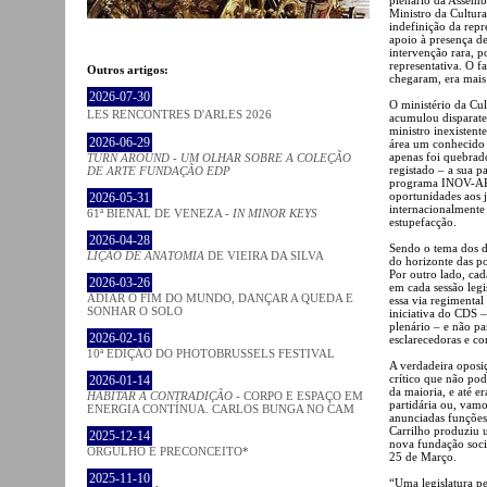
Ministro da Cultura
indefinição da rep
apoio à presença d
intervenção rara, 
representativa. O f
Outros artigos:
chegaram, era mais 
2026-07-30
O ministério da Cul
LES RENCONTRES D'ARLES 2026
acumulou disparates
ministro inexistent
2026-06-29
área um conhecido c
apenas foi quebrad
TURN AROUND - UM OLHAR SOBRE A COLEÇÃO
registado – a sua p
DE ARTE FUNDAÇÃO EDP
programa INOV-ART 
oportunidades aos 
2026-05-31
internacionalmente
61ª BIENAL DE VENEZA -
IN MINOR KEYS
estupefacção.
2026-04-28
Sendo o tema dos d
LIÇÃO DE ANATOMIA
DE VIEIRA DA SILVA
do horizonte das po
Por outro lado, cad
2026-03-26
em cada sessão legi
ADIAR O FIM DO MUNDO, DANÇAR A QUEDA E
essa via regimental 
SONHAR O SOLO
iniciativa do CDS –
plenário – e não p
2026-02-16
esclarecedoras e c
10ª EDIÇÃO DO PHOTOBRUSSELS FESTIVAL
A verdadeira oposi
crítico que não pod
2026-01-14
da maioria, e até er
HABITAR A CONTRADIÇÃO
- CORPO E ESPAÇO EM
partidária ou, vamo
ENERGIA CONTÍNUA. CARLOS BUNGA NO CAM
anunciadas funçõe
Carrilho produziu 
2025-12-14
nova fundação socia
ORGULHO E PRECONCEITO*
25 de Março.
2025-11-10
“Uma legislatura p