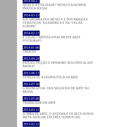
2014-04-17
QUAL É A UTILIDADE? MUSEUS ASSUMEM
PRÁTICA SOCIAL
2014-03-13
A ECONOMIA DOS MUSEUS E DOS PARQUES
TEMÁTICOS, NA AMÉRICA E NA “VELHA
EUROPA”
2014-02-13
É LEGAL? ARTISTA FINALMENTE BATE
FOTÓGRAFO
2014-01-06
CHOICES
2013-09-24
PAIXÃO, FICÇÃO E DINHEIRO SEGUNDO ALAIN
BADIOU
2013-08-13
VENEZA OU A GEOPOLÍTICA DA ARTE
2013-07-10
O BOOM ATUAL DOS NEGÓCIOS DE ARTE NO
BRASIL
2013-05-06
TRABALHAR EM ARTE
2013-03-11
A OBRA DE ARTE, O SISTEMA E OS SEUS DONOS:
META-ANÁLISE EM TRÊS TEMPOS (III)
2013-02-12