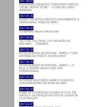
2017-09-03
INSTAGRAM: CRIAÇÃO E O DISCURSO VIRTUAL –
“TO BE, OR NOT TO BE” – O CASO DE CINDY
SHERMAN
2017-07-26
CONDO
: UM NOVO CONCEITO CONCORRENTE À
TRADICIONAL FEIRA DE ARTE?
2017-06-30
"LEARNING FROM CAPITALISM"
2017-06-06
110.5 UM, 110.5 DOIS, 110.5 MILHÕES DE
DÓLARES,… VENDIDO!
2017-05-18
INVISUALIDADE DA PINTURA – PARTE 2: "UMA
HISTÓRIA DA VISÃO E DA CEGUEIRA"
2017-04-26
INVISUALIDADE DA PINTURA – PARTE 1: «O
REAL É SEMPRE AQUILO QUE NÃO
ESPERÁVAMOS»
2017-03-29
ALGUMAS REFLEXÕES SOBRE O CONCEITO
CONTEMPORÂNEO DE FEIRA DE ARTE
2017-02-20
SOBRE AS TENDÊNCIAS DA ARTE ACTUAL EM
ANGOLA: DA CRIAÇÃO AOS NOVOS CANAIS DE
LEGITIMAÇÃO
2017-01-07