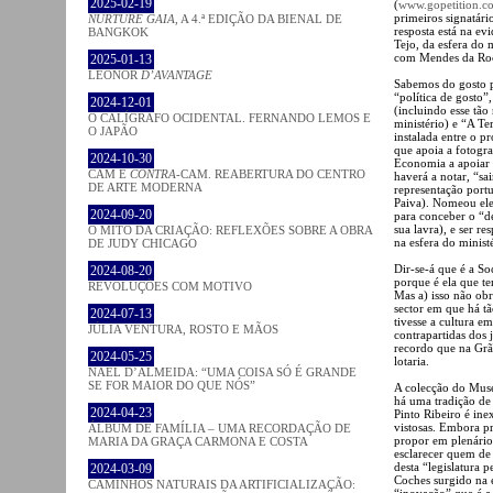
2025-02-19
(
www.gopetition.co
primeiros signatári
NURTURE GAIA
, A 4.ª EDIÇÃO DA BIENAL DE
resposta está na ev
BANGKOK
Tejo, da esfera do 
com Mendes da Roch
2025-01-13
LEONOR
D’AVANTAGE
Sabemos do gosto p
“política de gosto”
2024-12-01
(incluindo esse tão
O CALÍGRAFO OCIDENTAL. FERNANDO LEMOS E
ministério) e “A T
O JAPÃO
instalada entre o p
que apoia a fotogr
2024-10-30
Economia a apoiar a
CAM E
CONTRA
-CAM. REABERTURA DO CENTRO
haverá a notar, “sa
DE ARTE MODERNA
representação port
Paiva). Nomeou el
2024-09-20
para conceber o “de
sua lavra), e ser r
O MITO DA CRIAÇÃO: REFLEXÕES SOBRE A OBRA
na esfera do minis
DE JUDY CHICAGO
Dir-se-á que é a S
2024-08-20
porque é ela que te
REVOLUÇÕES COM MOTIVO
Mas a) isso não ob
sector em que há tã
2024-07-13
tivesse a cultura e
JÚLIA VENTURA, ROSTO E MÃOS
contrapartidas dos 
recordo que na Grã
2024-05-25
lotaria.
NAEL D’ALMEIDA: “UMA COISA SÓ É GRANDE
SE FOR MAIOR DO QUE NÓS”
A colecção do Mus
há uma tradição de
2024-04-23
Pinto Ribeiro é inex
vistosas. Embora p
ÁLBUM DE FAMÍLIA – UMA RECORDAÇÃO DE
propor em plenário
MARIA DA GRAÇA CARMONA E COSTA
esclarecer quem de f
desta “legislatura
2024-03-09
Coches surgido na 
CAMINHOS NATURAIS DA ARTIFICIALIZAÇÃO:
“inovação” que é a