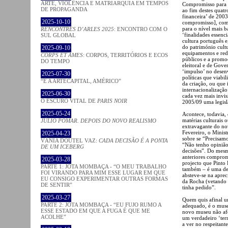
ARTE, VIOLÊNCIA E MATRIARQUIA EM TEMPOS
Compromisso para a
DE PROPAGANDA
ao fim destes quatr
financeira’ de 200
2025-10-10
compromisso], com
para o nível mais 
RENCONTRES D’ARLES 2025
: ENCONTRO COM O
‘finalidades essenc
SUL GLOBAL
cultura português e
do património cultur
2025-09-10
equipamentos e rede
CORPS ET ÂMES
: CORPOS, TERRITÓRIOS E ECOS
públicos e a promo
DO TEMPO
eleitoral e de Gov
‘impulso’ no desen
2025-07-30
políticas que viabi
“É A ARTECAPITAL, AMÉRICO”
da criação, ou que
internacionalização
2025-06-30
cada vez mais invis
O ESCURO VITAL DE
PARIS NOIR
2005/09 uma legisla
2025-05-24
Acontece, todavia, 
matérias culturais 
JÚLIO POMAR. DEPOIS DO NOVO REALISMO
extravagante do no
Fevereiro, o Minist
2025-04-23
sobre se “Precisa
VÂNIA DOUTEL VAZ:
CADA DECISÃO É A PONTA
“Não tenho opiniã
DE UM ICEBERG
decisões”. Do mesm
anteriores comprom
2025-03-28
projecto que Pinto
PARTE 1: JOTA MOMBAÇA - “O MEU TRABALHO
também – é uma dec
FOI VIRANDO PARA MIM ESSE LUGAR EM QUE
absteve-se na aprec
EU CONSIGO EXPERIMENTAR OUTRAS FORMAS
da Rocha (vetando 
DE SENTIR”
tinha pedido”.
2025-03-27
Quem quis afinal u
PARTE 2: JOTA MOMBAÇA - “EU FUJO RUMO A
adequado, é o muse
ESSE ESTADO EM QUE A FUGA É QUE ME
novo museu não afe
ACOLHE”
um verdadeiro ‘terr
a ver no respeitan