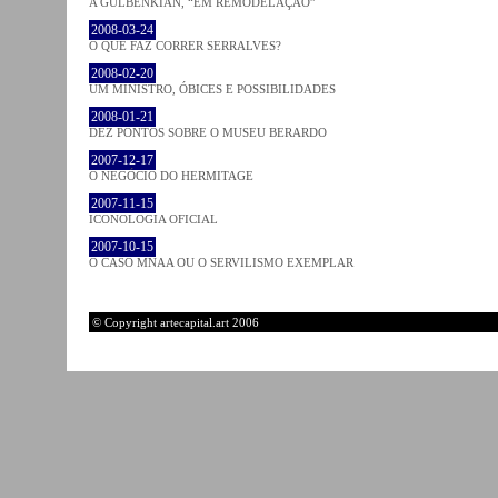
A GULBENKIAN, “EM REMODELAÇÃO”
2008-03-24
O QUE FAZ CORRER SERRALVES?
2008-02-20
UM MINISTRO, ÓBICES E POSSIBILIDADES
2008-01-21
DEZ PONTOS SOBRE O MUSEU BERARDO
2007-12-17
O NEGÓCIO DO HERMITAGE
2007-11-15
ICONOLOGIA OFICIAL
2007-10-15
O CASO MNAA OU O SERVILISMO EXEMPLAR
© Copyright artecapital.art 2006