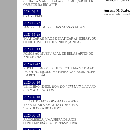
CUIDAR A MANIPULAÇÃO E ESMIUÇAR HÍPER
OBJETOS DA BIO ARTE
Augusto M. Seabr
2024-01-31
www.letradeforma.b
CRAGG ERECTUS
2023-12-27
MAC/CCB: O MUSEU DAS NOSSAS VIDAS
2023-11-25
'PRATICAR AS MÃOS É PRATICAR AS IDEIAS', OU
O QUE É ISTO DO DESENHO? (AINDA)
2023-10-13
FOMOS AO MUSEU REAL DE BELAS ARTES DE
ANTUÉRPIA
2023-09-12
VOYEURISMO MUSEOLÓGICO: UMA VISITA AO
DEPOT NO MUSEU BOIJMANS VAN BEUNINGEN,
EM ROTERDÃO
2023-08-10
TEHCHING HSIEH:
HOW DO I EXPLAIN LIFE AND
CHANGE IT INTO ART?
2023-07-10
BIENAL DE FOTOGRAFIA DO PORTO:
REABILITAR A EMPATIA COMO UMA
TECNOLOGIA DO OUTRO
2023-06-03
ARCOLISBOA, UMA FEIRA DE ARTE
CONTEMPORÂNEA EM PERSPETIVA