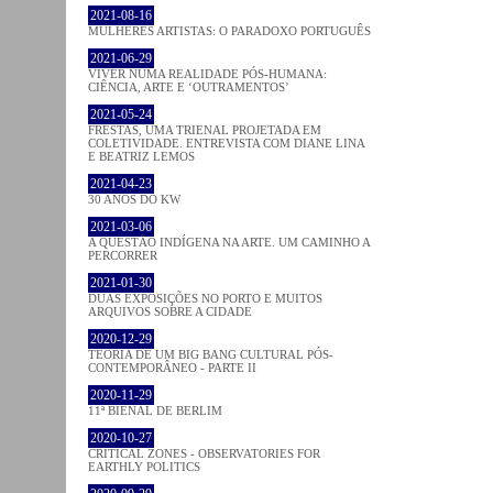
2021-08-16
MULHERES ARTISTAS: O PARADOXO PORTUGUÊS
2021-06-29
VIVER NUMA REALIDADE PÓS-HUMANA:
CIÊNCIA, ARTE E ‘OUTRAMENTOS’
2021-05-24
FRESTAS, UMA TRIENAL PROJETADA EM
COLETIVIDADE. ENTREVISTA COM DIANE LINA
E BEATRIZ LEMOS
2021-04-23
30 ANOS DO KW
2021-03-06
A QUESTÃO INDÍGENA NA ARTE. UM CAMINHO A
PERCORRER
2021-01-30
DUAS EXPOSIÇÕES NO PORTO E MUITOS
ARQUIVOS SOBRE A CIDADE
2020-12-29
TEORIA DE UM BIG BANG CULTURAL PÓS-
CONTEMPORÂNEO - PARTE II
2020-11-29
11ª BIENAL DE BERLIM
2020-10-27
CRITICAL ZONES - OBSERVATORIES FOR
EARTHLY POLITICS