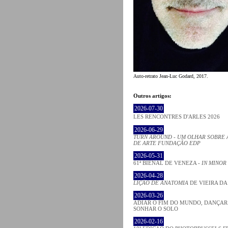
Auto-retrato Jean-Luc Godard, 2017.
Outros artigos:
2026-07-30
LES RENCONTRES D'ARLES 2026
2026-06-29
TURN AROUND - UM OLHAR SOBRE 
DE ARTE FUNDAÇÃO EDP
2026-05-31
61ª BIENAL DE VENEZA -
IN MINOR
2026-04-28
LIÇÃO DE ANATOMIA
DE VIEIRA DA
2026-03-26
ADIAR O FIM DO MUNDO, DANÇAR
SONHAR O SOLO
2026-02-16