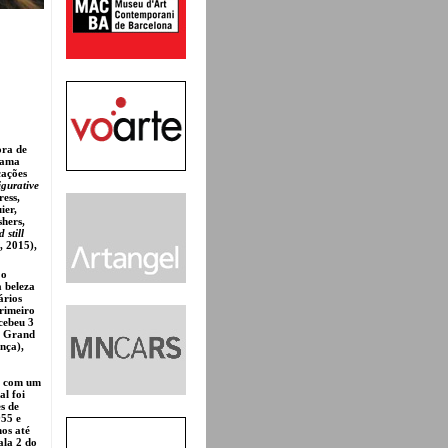
ora de
rama
cações
igurative
ress,
ier,
hers,
 still
, 2015),
 o
a beleza
ários
primeiro
cebeu 3
; Grand
nça),
”, com um
al foi
s de
955 e
os até
ala 2 do