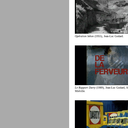
Opération béton
(1955), Jean-Luc Godard.
Le Rapport Darty
(1989), Jean-Luc Godard, 
Miéville.