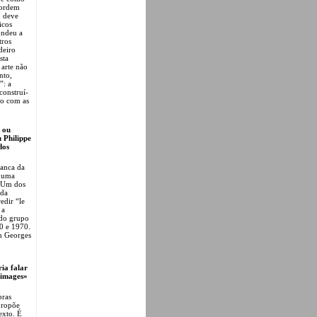
 ordem
o deve
icos
ondeu a
tros
deiro
sta
 arte não
nto,
”: a
construí-
do com as
 ou
 Philippe
dos
ranca da
e uma
. Um dos
 da
dir “le
 a
 do grupo
0 e 1970.
em Georges
ia falar
d'images»
bras
propõe
exto. É