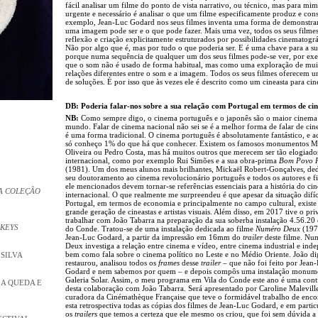
fácil analisar um filme do ponto de vista narrativo, ou técnico, mas para mi
urgente e necessário é analisar o que um filme especificamente produz e cons
exemplo, Jean-Luc Godard nos seus filmes inventa uma forma de demonstra
uma imagem pode ser e o que pode fazer. Mais uma vez, todos os seus filmes
reflexão e criação explicitamente estruturados por possibilidades cinematográ
Não por algo que é, mas por tudo o que poderia ser. E é uma chave para a sua
porque numa sequência de qualquer um dos seus filmes pode-se ver, por ex
que o som não é usado de forma habitual, mas como uma exploração de mui
relações diferentes entre o som e a imagem. Todos os seus filmes oferecem
de soluções. É por isso que às vezes ele é descrito como um cineasta para cine
DB: Poderia falar-nos sobre a sua relação com Portugal em termos de c
NB:
Como sempre digo, o cinema português e o japonês são o maior cinema
mundo. Falar de cinema nacional não sei se é a melhor forma de falar de ci
é uma forma tradicional. O cinema português é absolutamente fantástico, e 
só conheço 1% do que há que conhecer. Existem os famosos monumentos M
Oliveira ou Pedro Costa, mas há muitos outros que merecem ser tão elogiado
internacional, como por exemplo Rui Simões e a sua obra-prima
Bom Povo P
(1981). Um dos meus alunos mais brilhantes, Mickaël Robert-Gonçalves, de
seu doutoramento ao cinema revolucionário português e todos os autores e f
ele mencionados devem tornar-se referências essenciais para a história do ci
A COLEÇÃO
internacional. O que realmente me surpreendeu é que apesar da situação difí
Portugal, em termos de economia e principalmente no campo cultural, exist
grande geração de cineastas e artistas visuais. Além disso, em 2017 tive o pri
trabalhar com João Tabarra na preparação da sua soberba instalação 4.56.20
 KEYS
do Conde. Tratou-se de uma instalação dedicada ao filme
Numéro Deux
(197
Jean-Luc Godard, a partir da impressão em 16mm do
trailer
deste filme. Nu
Deux investiga a relação entre cinema e vídeo, entre cinema industrial e ind
bem como fala sobre o cinema político no Leste e no Médio Oriente. João dig
 SILVA
restaurou, analisou todos os
frames
desse
trailer
– que não foi feito por Jean
Godard e nem sabemos por quem – e depois compôs uma instalação monume
Galeria Solar. Assim, o meu programa em Vila do Conde este ano é uma con
 A QUEDA E
desta colaboração com João Tabarra. Será apresentado por Caroline Malevill
curadora da Cinémathèque Française que teve o formidável trabalho de enco
esta retrospectiva todas as cópias dos filmes de Jean-Luc Godard, e em partic
os
trailers
que temos a certeza que ele mesmo os criou, que foi sem dúvida a 