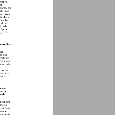
sempre.
sm
adores. Eu
ito Jean-
precisava
titulava
es, fui
todo o
ar cada
rópria
, e não
ento dos
gum
és dos
resto de
eza e que
, em cada
ias, as
todos os
entre o
é ele
tar a
de da
 primeira
imeiro
e, apenas
riência
nte neste