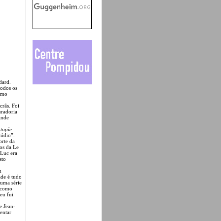
dard.
todos os
esmo
crãs. Foi
radoria
ande
utopie
túdio”.
orte da
nos da Le
-Luc era
sto
m
dade é tudo
 uma série
m como
eu fui
e Jean-
entar