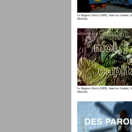
Le Rapport Darty
(1989), Jean-Luc Godard, 
Miéville.
Le Rapport Darty
(1989), Jean-Luc Godard, 
Miéville.