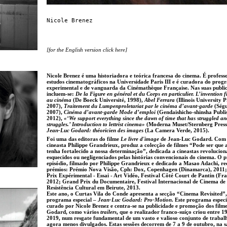
Nicole Brenez
[for the English version click
here
]
Nicole Brenez é uma historiadora e teórica
francesa
do cinema. É profess
estudos cinematográficos na Universidade Paris III e é curadora do prog
experimental e de vanguarda da Cinémathèque Française. Nas suas publi
incluem-se:
De la Figure en général et du Corps en particulier. L’invention f
au cinéma
(De Boeck Université, 1998),
Abel Ferrara
(Illinois University P
2007),
Traitement du Lumpenproletariat par le cinéma d’avant-garde
(Ségu
2007),
Cinéma d’avant-garde Mode d’emploi
(Gendaishicho-shinsha Publis
2012),
«‘We support everything since the dawn of time that has struggled and
struggles.’ Introduction to lettrist cinema»
(Moderna Muset/Sternberg Press
Jean-Luc Godard: théoricien des images
(La Camera Verde, 2015).
Foi uma das editoras do filme
Le livre d'image
de Jean-Luc Godard. Com
cineasta Philippe Grandrieux, produz a colecção de filmes “Pode ser que 
tenha fortalecido a nossa determinação”, dedicada a cineastas revolucion
esquecidos ou negligenciados pelas histórias convencionais do cinema. O 
episódio, filmado por Philippe Grandrieux e dedicado a Masao Adachi, re
prémios: Prémio Nova Visão, Cph: Dox, Copenhagen (Dinamarca), 2011
Prix Expérimental - Essai - Art Vidéo, Festival Côté Court de Pantin (Fra
2012; Grand Prix du Documentaire, Festival Internacional de Cinema de
Resistência Cultural em Beirute, 2013.
Este ano, o Curtas Vila do Conde apresenta a secção “Cinema Revisited
programa especial –
Jean-Luc Godard: Pro-Motion
. Este programa especi
curado por Nicole Brenez e centra-se na publicidade e promoção dos filme
Godard, como vários
trailers
, que o realizador franco-suíço criou entre 1
2019, num resgate fundamental de um vasto e valioso conjunto de trabalh
agora menos divulgados. Estas sessões decorrem de 7 a 9 de outubro, na s