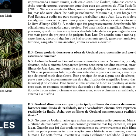
impressionada e muito tímida, e ele era o Jean-Luc Godard, fabuloso como 
Acho que ele gostou, porque me convidou para um
preview
do
Film Sociali
(2010). Não era a estreia do filme, mas sim uma projecção para três colabor
fui, mas não ousei dizer-lhe nada pessoalmente. Mas um dia, o seu braço dire
Anne-Marie
Paul Battaggia pediu-me para começar a trabalhar para o Jean-Luc, pois ele 
ver alguns filmes raros para o seu projecto que naquela época ainda não se in
Le livre d'image
(2018). À medida que fui progressivamente descobrindo film
oficialmente contratada para o projeto. Foi uma história magnífica. Durante 
processo, que durou três anos, tive a absoluta felicidade e o privilégio de est
vez mais perto do projecto e do próprio Jean-Luc. De acordo com a minha p
experiência, descobri alguém que é absolutamente gentil, generoso, amigável
terrífico, zangado ou melancólico, como às vezes é descrito.
DB: Como poderia descrever a obra de Godard para quem não está por d
estudos de cinema?
NB:
A obra de Jean-Luc Godard é uma síntese do cinema. Se um dia, por al
desastre, todo o cinema desaparecer (como aconteceu aos dinossauros), atrav
filmes de Jean-Luc, ou mesmo de uma sequência deles – como um qualquer 
DNA –, as pessoas no futuro poderiam entender o que é o cinema, a sua riqu
tipo de questões ele despoletou. Este princípio de criar algum tipo de síntese
parte e no todo, é precisamente um dos significados do magnífico fresco das
História(s) do cinema
. Este fresco é uma síntese de tudo: as questões, as matér
propostas, os enigmas, os mistérios elaborados pelo cinema com o cinema, e 
tipos de trocas entre o cinema e as outras artes, entre o cinema e a realidade, 
Anne-Marie
cinema e a história.
DB: Godard disse uma vez que o principal problema do cinema de massas 
fornecer uma ilusão da realidade, mas o verdadeiro cinema deve represen
realidade da ilusão. Acha que os filmes de Godard nos mostram a realida
ilusão?
NB:
No caso de Godard, acho que ambas as propostas estão correctas. Mas a
– “ilusão da realidade”, vem, não cronologicamente mas logicamente, em pr
lugar. Quando esta foi elaborada correctamente ou inventivamente pelo film
então se pode pretender ter uma relação com a história, o sentimento, a expe
humana. De certa forma, investigar a ilusão e elaborar a realidade. O importa