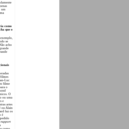
plamente
penas
o um
uma
ria como
acha que o
r exemplo,
ndo se
 Não acho
 grande
grande
cionais
deradas
 filmes
Jean-Luc
m filme
para o
mond
nicos. O
do ou uma
s e
tras artes
 ou Alain
ard faz os
o é
 pedido
 rapport
m
, e como