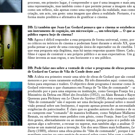
processo, em primeiro lugar, é compreender o que é uma imagem e mais am
uma representação, mas também como é que permite pensar a imagem não a
como um reflexo, não apenas como uma reprodução da realidade, mas com
criação, um acto, um gesto: uma imagem que altera a realidade. Portanto, é 
forma muito preditiva e afirmativa de gratificar o cinema.
DB: Li também que Jean-Luc Godard pensava que o cinema se estabelece
um instrumento de cognição, um microscópio ..., um telescópio ... O que 
público espera hoje do cinema?
NB:
Agora é difícil responder a essa pergunta de forma universal, como, po
os críticos ou teóricos do cinema o poderiam fazer durante o século XX, qua
podia pensar a partir de uma concepção única de espectador ou de cinefilia.
que essa pergunta seja ilegítima, mas há tantas respostas quanto filmes. Cada
filme é capaz de construir o seu próprio público e as suas expectativas. Um 
filme inventa as suas regras, o seu horizonte e o seu público.
DB: Pode falar-nos sobre a vontade de criar o programa de obras promo
de Godard no Curtas de Vila do Conde deste ano?
NB:
A ideia era primeiro reunir uma série de obras de Godard que são consi
menores e por vezes raramente exibidas. Há três dimensões aqui: comerciais,
feitos para empresas e trailers. O objectivo deste programa é mostrar como 
Godard reinventa o que chamamos em França de “le film de commande” - u
produzido por e para uma empresa ou instituição, como Georges Franju fez 
Ministério da Defesa em
Hôtel des Invalides
(1952), ou Alain Resnais e Ray
Queneau para Péchiney em
Le Chant du Styrène
(1958), dois exemplos canó
"film de commande" não é suposto ser uma declaração pessoal sobre o mun
visão pessoal sobre um fenómeno, é suposto apenas preencher as necessidade
exigências do patrocinador. É claro que os grandes autores do cinema e de ou
ou cumprem esse “comando” de maneira brilhante, como Stéphane Mallarmé
Resnais, ou subvertem esses pedidos com génio, como Franju. Jean-Luc God
dois gestos, alternadamente ou ao mesmo tempo, porque para si o pedido nã
apenas algo a subverter, a recusar ou superar, mas também algo a analisar. O
torna-se um material para a invenção. Um dos seus filmes mais brilhantes,
Le
Darty
(1989), oferece uma obra-prima do “film de commande”, porque é u
manifesto preciso ou uma espécie de manual sobre como lidar com a ordem