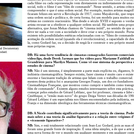
cada filme ou cada representação vem diretamente ou indiretamente de uma
social, todo o filme é um “film de commande”. Nesse sentido, o artista crític
compreender o que é uma ordem social. Por exemplo, muitos artistas magníf
ficaram felizes em servir a Revolução de 1917, como Mayakovski, que resp
uma ordem social e política e, de certa forma, foi um modelo para muitos ou
artistas no contexto reacionário. Mas desde o século XVIII é suposto o verda
artista recusar-se a obedecer a qualquer ordem social. Há também uma propo
alternativa, que Jonas Mekas chamou de “cinema inútil”, no sentido de que a
deve ter nada a ver com a sociedade e deve criar o seu próprio mundo. Porta
existem três possibilidades estéticas relacionadas com os “films de commande
aceitação da ordem social (quando ela é revolucionária); a capacidade de des
la, como Godard faz; ou a decisão de negá-la e construir o seu próprio mun
suas próprias regras.
onal Documentary
Godard.
DB: Há uma forte tendência de cineastas consagrados fazerem comerciais
videoclips, desde Derek Jarman que fez vídeos para Marianne Faithfull ou
Grandrieux para Marilyn Manson. Como vê esse sintoma da perspectiva 
estudos de cinema?
NB:
Não é um sintoma, é simplesmente a parte mais explícita ou, digamos, f
indústria cinematográfica. Sempre existiu, fazer cinema é muito caro e exist
enorme e fascinante tradição de artistas que lidam com o trabalho comercial
mestres desta prática foi o anarquista Georges Franju, um dos co-fundadores
Cinemathèque Française, que mostrou como cumprir e também como transgre
film de commande”. Existem alguns estudos interessantes sobre esta práctica,
começar pelos estudos de Gérard Leblanc, que foi professor, cineasta e líder
Cinéthique, o “irmão mais novo” do grupo Dziga Vertov nas décadas de 196
Gérard Leblanc é um especialista nos filmes encomendados pela indústria, 
Franju e na dimensão ideológica das ferramentas técnicas cinematográficas.
DB: A Nicole contribuiu significativamente para a teoria do cinema. Poder
mais sobre a sua teoria da análise figurativa e a relação entre «régimes 
e «économie figurative»?
NB:
Sim, e está totalmente relacionado com Jean-Luc Godard, pois as suas o
foram uma grande fonte de inspiração. É uma ideia simples, a de que a arte 
uma nova forma de ver o mundo em qualquer momento e em qualquer cont