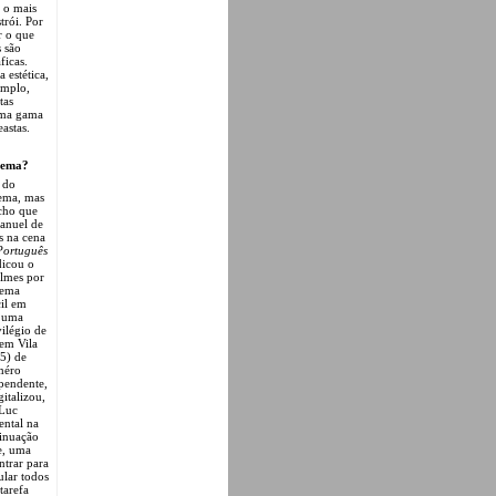
m o mais
trói. Por
r o que
 são
ficas.
 estética,
emplo,
tas
 uma gama
astas.
inema?
 do
nema, mas
acho que
anuel de
s na cena
ortuguês
dicou o
ilmes por
nema
cil em
e uma
vilégio de
 em Vila
5) de
méro
ependente,
italizou,
-Luc
ntal na
tinuação
e, uma
ntrar para
ular todos
tarefa