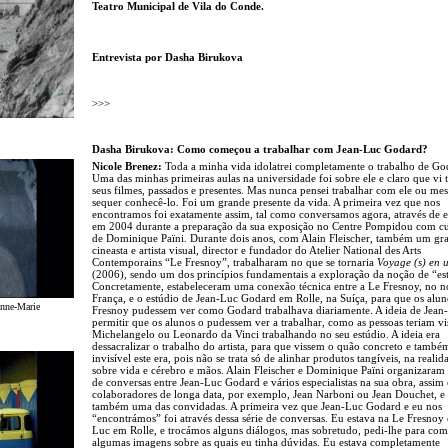
Teatro Municipal de Vila do Conde.
Entrevista por Dasha Birukova
>>>
Dasha Birukova: Como começou a trabalhar com Jean-Luc Godard?
Nicole Brenez:
Toda a minha vida idolatrei completamente o trabalho de Go
Uma das minhas primeiras aulas na universidade foi sobre ele e claro que vi 
seus filmes, passados e presentes. Mas nunca pensei trabalhar com ele ou m
sequer conhecê-lo. Foi um grande presente da vida. A primeira vez que nos
encontramos foi exatamente assim, tal como conversamos agora, através de e
em 2004 durante a preparação da sua exposição no Centre Pompidou com cu
de Dominique Païni. Durante dois anos, com Alain Fleischer, também um gr
cineasta e artista visual, director e fundador do Atelier National des Arts
Contemporains “Le Fresnoy”, trabalharam no que se tornaria
Voyage (s) en 
(2006), sendo um dos princípios fundamentais a exploração da noção de “es
Concretamente, estabeleceram uma conexão técnica entre a Le Fresnoy, no n
França, e o estúdio de Jean-Luc Godard em Rolle, na Suíça, para que os alu
Anne-Marie
Fresnoy pudessem ver como Godard trabalhava diariamente. A ideia de Jean
permitir que os alunos o pudessem ver a trabalhar, como as pessoas teriam vi
Michelangelo ou Leonardo da Vinci trabalhando no seu estúdio. A ideia era
dessacralizar o trabalho do artista, para que vissem o quão concreto e també
invisível este era, pois não se trata só de alinhar produtos tangíveis, na reali
sobre vida e cérebro e mãos. Alain Fleischer e Dominique Païni organizaram
de conversas entre Jean-Luc Godard e vários especialistas na sua obra, assi
colaboradores de longa data, por exemplo, Jean Narboni ou Jean Douchet, e 
também uma das convidadas. A primeira vez que Jean-Luc Godard e eu nos
“encontrámos” foi através dessa série de conversas. Eu estava na Le Fresnoy 
Luc em Rolle, e trocámos alguns diálogos, mas sobretudo, pedi-lhe para com
algumas imagens sobre as quais eu tinha dúvidas. Eu estava completamente