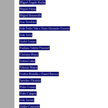
Miguel Ângelo Rocha
Miguel Palma
Miguel Bonneville
Ana Tecedeiro
João Pedro Vale e Nuno Alexandre Ferreira
João Serra
André Gomes
Pauliana Valente Pimentel
Christine Henry
Joanna Latka
Fabrizio Matos
Andrea Brandão e Daniel Barroca
Jarosław Fliciński
Pedro Gomes
Pedro Calapez
João Jacinto
Atelier Concorde