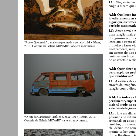
I.C:
Não, eu tenho 
Angola dizem que s
A.M: Qualquer int
imediatamente as 
lugar que os filme
período mais mad
I.C:
Antes devo dize
uma relação mais pr
obrigou-me a procu
imediato e como ta
“Rosto Queimado” , madeira queimada e cortada, 124 x 95cm,
primeiro a fazer ví
2018. Cortesia da Galeria MOVART - arte em movimento.
esteticamente, mas
em termos do tipo 
tento ser um bocadi
do abstracto e o abs
A.M: Quer dizer qu
para explorar prob
que identitários?
I.C:
A estética de 
através da imagéti
relação com o discu
A.M: De todas as f
geralmente, suport
mais cómodo na sol
vídeo-instalações 
I.C:
Hoje em dia, c
gostamos de definir
“O fim da Candonga”, acrílico s/ tela, 130 x 160cm, 2018.
artesanal: eu gosto
Cortesia da Galeria MOVART - arte em movimento.
também, tornou-se 
ele; defino-me como
mesmo sofrer com e
Como lhe disse, não