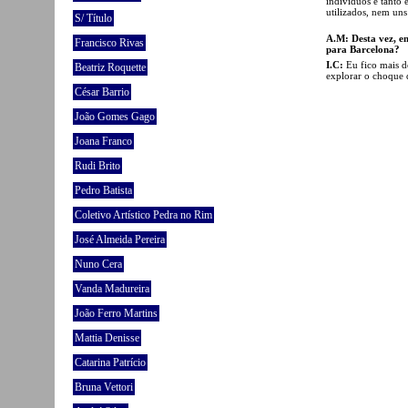
indivíduos e tanto 
utilizados, nem uns
S/ Título
A.M: Desta vez, e
Francisco Rivas
para Barcelona?
I.C:
Eu fico mais de
Beatriz Roquette
explorar o choque 
César Barrio
João Gomes Gago
Joana Franco
Rudi Brito
Pedro Batista
Coletivo Artístico Pedra no Rim
José Almeida Pereira
Nuno Cera
Vanda Madureira
João Ferro Martins
Mattia Denisse
Catarina Patrício
Bruna Vettori