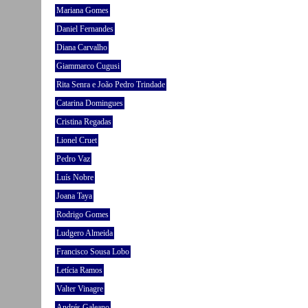
Mariana Gomes
Daniel Fernandes
Diana Carvalho
Giammarco Cugusi
Rita Senra e João Pedro Trindade
Catarina Domingues
Cristina Regadas
Lionel Cruet
Pedro Vaz
Luís Nobre
Joana Taya
Rodrigo Gomes
Ludgero Almeida
Francisco Sousa Lobo
Letícia Ramos
Valter Vinagre
Andrés Galeano