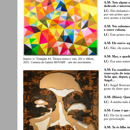
A.M: Tem algum ant
dedicado e interes
I.C:
Nós tínhamos e
por um primo que s
teve acesso a escol
A.M: Nós sabemos 
o outro cubano.
I.C:
Este primo era
A.M: Ele esteve a
I.C:
Não, ele nunca
A.M: Mas, o quadr
Improv w/ Triangles #4, Técnica mista s/ tela, 202 x 186cm,
I.C:
Era uma nature
2015. Cortesia da Galeria MOVART - arte em movimento.
A.M: Eu considero
renovação do tema
Acho que, depois, 
Angel…
I.C:
Angel Ihosvann
gosto de dizer que 
A.M: (Risos). Quem
I.C:
A minha mãe é
A.M: Como é que e
I.C:
Ele foi lá est
por procuração.
A.M: Tu és filho ú