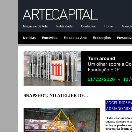
Magazine de Arte
Publicidade
Contactos
Home
Agenda-
Notícias
Entrevista
Estado da Arte
Exposições
Perspetiv
SNAPSHOT. NO ATELIER DE...
ANGEL IHOSV
ADRIANO MIX
O dia ensolarado n
quanto sincera e s
artes, a prática a
origem da formaçã
recurso criativo a