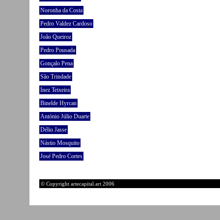
Noronha da Costa
Pedro Valdez Cardoso
João Queiroz
Pedro Pousada
Gonçalo Pena
São Trindade
Inez Teixeira
Binelde Hyrcan
António Júlio Duarte
Délio Jasse
Nástio Mosquito
José Pedro Cortes
© Copyright artecapital.art 2006