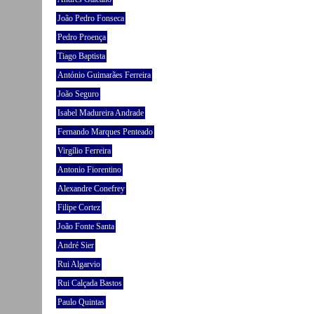
João Pedro Fonseca
Pedro Proença
Tiago Baptista
António Guimarães Ferreira
João Seguro
Isabel Madureira Andrade
Fernando Marques Penteado
Virgílio Ferreira
Antonio Fiorentino
Alexandre Conefrey
Filipe Cortez
João Fonte Santa
André Sier
Rui Algarvio
Rui Calçada Bastos
Paulo Quintas