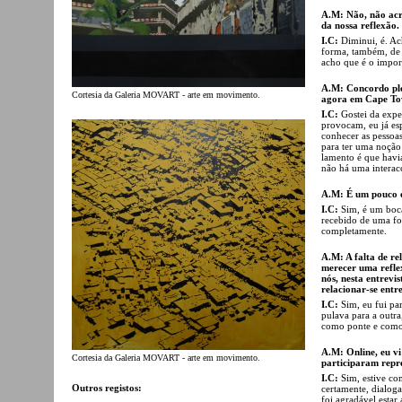
A.M: Não, não acre
da nossa reflexão.
I.C:
Diminui, é. Ac
forma, também, de 
acho que é o import
A.M: Concordo ple
Cortesia da Galeria MOVART - arte em movimento.
agora em Cape To
I.C:
Gostei da exp
provocam, eu já es
conhecer as pessoa
para ter uma noção 
lamento é que havi
não há uma interac
A.M: É um pouco 
I.C:
Sim, é um boca
recebido de uma fo
completamente.
A.M: A falta de re
merecer uma refle
nós, nesta entrevi
relacionar-se entre
I.C:
Sim, eu fui par
pulava para a outr
como ponte e como 
A.M: Online, eu vi
Cortesia da Galeria MOVART - arte em movimento.
participaram repre
I.C:
Sim, estive co
Outros registos:
certamente, dialog
foi agradável estar