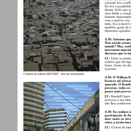
conceito
low cost/h
Eu tive a possibili
deram. Acho que uma
obra desde a criaçã
bastante importante
com a qual eu vou f
mim, fica à mercê 
também, gosto de ex
diferentes opiniões.
A.M: Sabemos que 
Tens estado atento
mundo? Mas, també
interessam especi
discursos que te i
I.C:
Entre os artis
criativo que dá lug
Geers. Gosto do di
ocorrem.
Cortesia da Galeria MOVART - arte em movimento.
A.M: O William Ken
brancos sul-africa
apurado. O Kendri
processo, todos os
pouco mais provoc
I.C:
Kendell Geers 
procurar a sua iden
não lhes conheceres
A.M: Eu conheci-os
participação de A
dois: tanto ao níve
sobre a irrelevânc
I.C:
O facto de fala