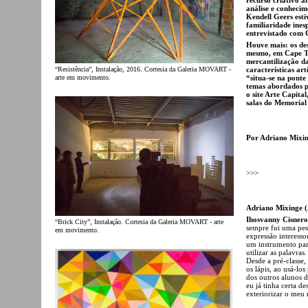
análise e conhecim
Kendell Geers est
familiaridade ines
entrevistado com 
Houve mais: os des
mesmo, em Cape To
mercantilização da
características art
“Resistência”, Instalação, 2016. Cortesia da Galeria MOVART -
“situa-se na ponte
arte em movimento.
temas abordados pe
o site Arte Capita
salas do Memorial
Por Adriano Mixi
>>>
Adriano Mixinge (A
Ihosvanny Cisneros
“Brick City”, Instalação. Cortesia da Galeria MOVART - arte
sempre fui uma pes
em movimento.
expressão interesso
um instrumento par
utilizar as palavra
Desde a pré-classe
os lápis, ao usá-lo
dos outros alunos 
eu já tinha certa d
exteriorizar o meu