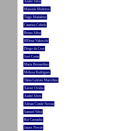
André Silva
Manoela Medeiros
Tiago Madaleno
Catarina Cubelo
Bruno Silva
HElena Valsecchi
Diogo da Cruz
José Costa
Maria Bernardino
Melissa Rodrigues
Tânia Geiroto Marcelino
Xavier Ovídio
André Alves
Adrian Conde Novoa
Samuel Silva
Rui Castanho
James Newitt