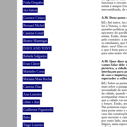
Frida Orupabo
funciona o circuito
artista é sempre fru
mercantilizada, de
ska batista
A.M: Deste ponto 
Gustavo Ciríaco
I.C:
Até estive, fui
Bernard Michel
fui à Veneza, o cho
questões políticas q
epicentro do pavilh
Catarina Gentil
artista. Então, dest
pelo contrário: a i
Beatriz Manteigas
os estudantes, que 
dizer:
wow
! Eles c
DAVE AND TONY
o que é bom para o 
para uma maior ele
Rafaela Salgueiro
A.M: Quer dizer qu
Evan Cláver
vamos falar dele: 
pictórica, a cidade
Martinho Costa
interlaçam para po
de caos e inquieta
espectador a refle
Mariana Maia Rocha
I.C:
Sobre as pintur
mais sobre a paisag
Catarina Dias
necessidade de sen
da cidade, quando 
Ana Loureiro
acompanhar essas m
que a cidade vai t
celine s diaz
o futuro. Então, se
Nas primeiras expos
Guilherme Figueiredo
uma ponte entre o 
caos das construçõe
quiz encurtar o cam
Babu
por outro lado, atr
litígios, tanta espe
Tiago Loureiro