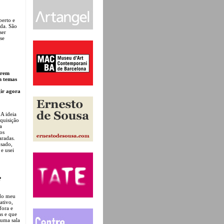
berto e
ida. São
ser
se
brem
m temas
gir agora
A ideia
quisição
a
os
aradas.
usado,
 e usei
?
 do meu
ativo,
fora e
as e que
 uma sala