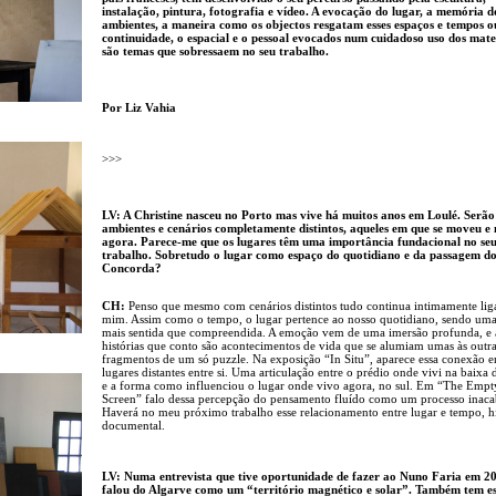
instalação, pintura, fotografia e vídeo. A evocação do lugar, a memória d
ambientes, a maneira como os objectos resgatam esses espaços e tempos o
continuidade, o espacial e o pessoal evocados num cuidadoso uso dos mater
são temas que sobressaem no seu trabalho.
Por Liz Vahia
>>>
LV: A Christine nasceu no Porto mas vive há muitos anos em Loulé. Serão
ambientes e cenários completamente distintos, aqueles em que se moveu e
agora. Parece-me que os lugares têm uma importância fundacional no se
trabalho. Sobretudo o lugar como espaço do quotidiano e da passagem d
Concorda?
CH:
Penso que mesmo com cenários distintos tudo continua intimamente li
mim. Assim como o tempo, o lugar pertence ao nosso quotidiano, sendo um
mais sentida que compreendida. A emoção vem de uma imersão profunda, e 
histórias que conto são acontecimentos de vida que se alumiam umas às out
fragmentos de um só puzzle. Na exposição “In Situ”, aparece essa conexão e
lugares distantes entre si. Uma articulação entre o prédio onde vivi na baixa 
e a forma como influenciou o lugar onde vivo agora, no sul. Em “The Empt
Screen” falo dessa percepção do pensamento fluído como um processo inac
Haverá no meu próximo trabalho esse relacionamento entre lugar e tempo, hi
documental.
LV: Numa entrevista que tive oportunidade de fazer ao Nuno Faria em 20
falou do Algarve como um “território magnético e solar”. Também tem e