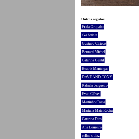
Outros registos:
Frida Orupabo
ska batista
Gustavo Ciríaco
Bernard Michel
Catarina Gentil
Beatriz Manteigas
DAVE AND TONY
Rafaela Salgueiro
Evan Cláver
Martinho Costa
Mariana Maia Rocha
Catarina Dias
Ana Loureiro
celine s diaz