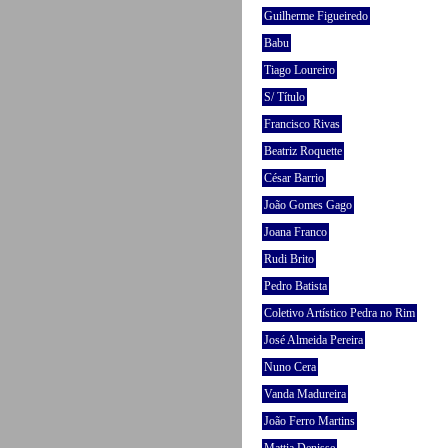
Guilherme Figueiredo
Babu
Tiago Loureiro
S/ Título
Francisco Rivas
Beatriz Roquette
César Barrio
João Gomes Gago
Joana Franco
Rudi Brito
Pedro Batista
Coletivo Artístico Pedra no Rim
José Almeida Pereira
Nuno Cera
Vanda Madureira
João Ferro Martins