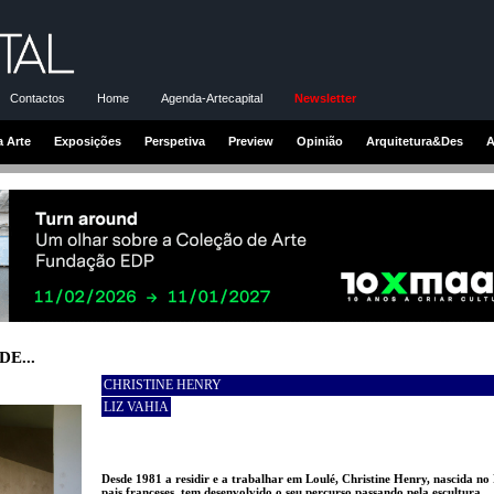
Contactos
Home
Agenda-Artecapital
Newsletter
a Arte
Exposições
Perspetiva
Preview
Opinião
Arquitetura&Des
A
E...
CHRISTINE HENRY
LIZ VAHIA
Desde 1981 a residir e a trabalhar em Loulé, Christine Henry, nascida no
pais franceses, tem desenvolvido o seu percurso passando pela escultura,