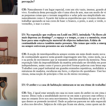
percepção?
CH:
Naturalmente é um lugar especial, com um céu vazio, imenso, grande a
vivo. A essência desta percepção não é uma obra de arte, mas um modo de v
as pequenas coisas que o tornam magnético e solar pela sua simplicidade em 
naturalmente como é. A partir daí todas as experiências que vivemos deixam-
trabalhar apoiando-se nas cores de base: o branco, o preto, o azul, o verde, o
vermelho, o mar e a terra.
LV: Na exposição que realizou em Loulé em 2015, intitulada “As flores a
mais depressa ao domingo”, o espaço e o tempo, a casa e a memória, era
base para uma exploração material de objectos industriais. A ideia de
continuidade estava também muito presente. São temas que estão a emer
ou sempre estiveram presentes no seu trabalho?
CH:
A noção de interdependência sempre existiu em mim desde muito nova. 
de continuidade aparece nesta grande engrenagem sem fim, como mola, na a
e na perda de movimento que se transmite também através da memória. Ness
exposição falei da impossibilidade da matéria articulada ser dividida em pont
independentes, assim como é pouco provável formar palavras com letras sep
Trabalhei com papel industrial em grandes extensões repetitivas, mobiliário 
estruturas de madeira, esculturas em ferro, e objectos do quotidiano. Usei luz
cinzas, nessa noção de princípio e fim ou de eterno recomeço.
LV: O atelier e a casa de habitação misturam-se no seu ritmo de trabalho
CH:
Sim, é igual estar sentada em casa ou num canto do atelier ou em cima
tractor. Deixo toda a sensibilidade mover-se em mim e procuro esse reflexo c
mas no entanto livre nos seus movimentos. Ser intermediária do que se vê lá 
que dentro se pretende invisível. Onde as palavras parecem ter sido esquecid
a obra nos devolve. Salpicos de vida que ficam em alerta, como quem sai de