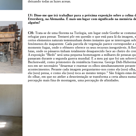
deixando todas as luzes acesas.
LV: Disse-me que irá trabalhar para a próxima exposição sobre a colina 
Ettersberg, na Alemanha. É mais um lugar com significado na memória d
alguém?
CH:
Trata-se de uma floresta na Turíngia, um lugar onde Goethe se costum
refugiar para pensar. Tentarei pôr em questão o que está para lá da imagem,
certos elementos naturais testemunham destes instantes que se interrogam sob
fenómenos do inaparente. Cada parcela de vegetação parece corresponder a
momento fugaz, onde o efémero oferece os seus recursos inesgotáveis. A flor
faias, onde os pássaros tinham totalmente desaparecido face ao cheiro do cre
A exposição “Birds” será uma pequena homenagem a milhares de pessoas que
passaram durante a segunda guerra mundial. E a meu pai que foi um sobrevi
Buckenwald, como prisioneiro da resistência francesa. George Didi-Huberma
nos em ser necessário “desarmar e rearmar os olhos simultaneamente perante 
acontecimentos. Perante cada imagem perguntarmo-nos como ela (nos) olha
ela (nos) pensa, e como ela (nos) toca ao mesmo tempo.” São frágeis estas de
do olhar, em que no atelier a desorientação se transforma a certa altura numa
percepção mais fina de montagem, uma percepção de afinidades.