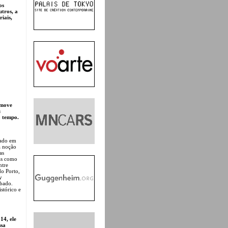
os
utros, a
iais,
 move
u
o tempo.
gado em
a noção
as
ras como
ntre
do Porto,
y
abado.
stórico e
14, ele
ssa