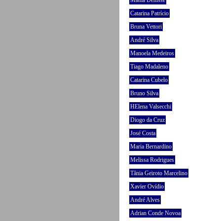
Mattia Denisse
Catarina Patrício
Bruna Vettori
André Silva
Manoela Medeiros
Tiago Madaleno
Catarina Cubelo
Bruno Silva
HElena Valsecchi
Diogo da Cruz
José Costa
Maria Bernardino
Melissa Rodrigues
Tânia Geiroto Marcelino
Xavier Ovídio
André Alves
Adrian Conde Novoa