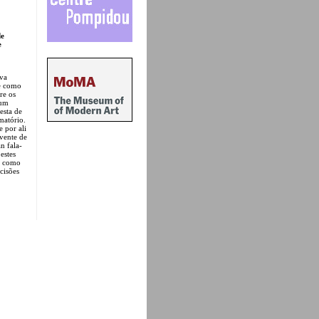
de
e
ava
 e como
re os
 um
esta de
matório.
 por ali
vente de
n fala-
estes
, como
cisões