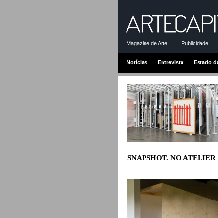
Magazine de Arte
Publicidade
Notícias
Entrevista
Estado d
SNAPSHOT. NO ATELIER D