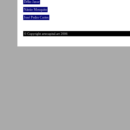
Délio Jasse
Nástio Mosquito
José Pedro Cortes
© Copyright artecapital.art 2006