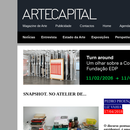
Magazine de Arte
Publicidade
Contactos
Home
Agenda-
Notícias
Entrevista
Estado da Arte
Exposições
Perspetiv
SNAPSHOT. NO ATELIER DE...
PEDRO PROEN
LIZ VAHIA
17/04/2018
O discurso pontuad
estridentes), é um