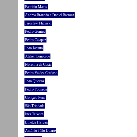
Fabrizio Matos
Andrea Brandão e Daniel Barroca
Jarosław Fliciński
Pedro Gomes
Pedro Calapez
João Jacinto
Atelier Concorde
Noronha da Costa
Pedro Valdez Cardoso
João Queiroz
Pedro Pousada
Gonçalo Pena
São Trindade
Inez Teixeira
Binelde Hyrcan
António Júlio Duarte