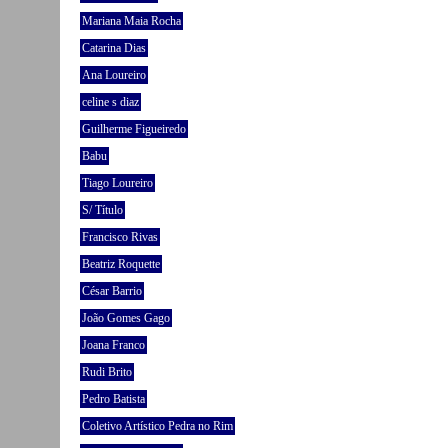
Mariana Maia Rocha
Catarina Dias
Ana Loureiro
celine s diaz
Guilherme Figueiredo
Babu
Tiago Loureiro
S/ Título
Francisco Rivas
Beatriz Roquette
César Barrio
João Gomes Gago
Joana Franco
Rudi Brito
Pedro Batista
Coletivo Artístico Pedra no Rim