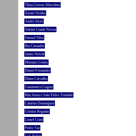
Tânia Geiroto Marcelino
Xavier Ovídio
André Alves
Adrian Conde Novoa
Samuel Silva
Rui Castanho
James Newitt
Mariana Gomes
Daniel Fernandes
Diana Carvalho
Giammarco Cugusi
Rita Senra e João Pedro Trindade
Catarina Domingues
Cristina Regadas
Lionel Cruet
Pedro Vaz