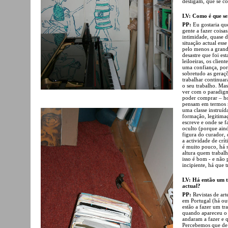
desligam, que se c
LV: Como é que ser
PP:
Eu gostaria qu
gente a fazer coisa
intimidade, quase 
situação actual ess
pelo menos a grand
desastre que foi es
leiloeiras, os clie
uma confiança, por
sobretudo as geraç
trabalhar continua
o seu trabalho. Mas
ver com o paradigm
poder comprar – ho
pensam em termos m
uma classe instruí
formação, legitima
escreve e onde se fa
oculto (porque aind
figura do curador, 
a actividade de crí
é muito pouco, há 
altura quem trabalh
isso é bom - e não
incipiente, há que 
LV: Há então um tr
actual?
PP:
Revistas de art
em Portugal (há out
estão a fazer um tr
quando apareceu o 
andaram a fazer e 
Percebemos que de f