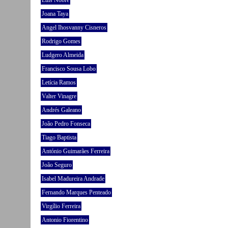
Luís Nobre
Joana Taya
Angel Ihosvanny Cisneros
Rodrigo Gomes
Ludgero Almeida
Francisco Sousa Lobo
Letícia Ramos
Valter Vinagre
Andrés Galeano
João Pedro Fonseca
Tiago Baptista
António Guimarães Ferreira
João Seguro
Isabel Madureira Andrade
Fernando Marques Penteado
Virgílio Ferreira
Antonio Fiorentino