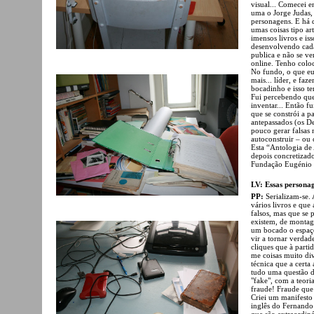
visual... Comecei e
uma o Jorge Judas, 
personagens. E há 
umas coisas tipo ar
imensos livros e is
desenvolvendo cada
publica e não se v
online. Tenho colo
No fundo, o que eu
mais... líder, e f
bocadinho e isso t
Fui percebendo que j
inventar... Então f
que se constrói a pa
antepassados (os De
pouco gerar falsas 
autoconstruir – ou 
Esta “Antologia de 
depois concretizad
Fundação Eugénio de
LV: Essas persona
PP:
Serializam-se. 
vários livros e que 
falsos, mas que se 
existem, de montag
um bocado o espaço
vir a tornar verda
cliques que à part
me coisas muito di
técnica que a certa 
tudo uma questão d
"fake", com a teori
fraude! Fraude que 
Criei um manifesto
inglês do Fernando 
que são extraordiná