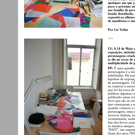
qualquer um que j
para o próximo mês
sua família de per
banda desenhada, 
expositivas alheia
de manifestos e man
Por Liz Vahia
>>>
LV: A 24 de Maio v
exposição, intitul
personagens criada
se diz no texto de
multiplicidade de 
PP:
É uma questão 
personagens é a me
indefinidas. Há mu
hipótese de exposi
de personagens. Cl
eu comecei a escrev
que foi há cerca de
publicar algumas co
publicado umas coi
livro que são as ca
que começaram a su
quando comecei a c
personagens, estas
escrever distinta, 
recentemente, neste 
Isto dos livros co
os mesmos amigos d
“KWZ”, em resposta
finais dos anos 19