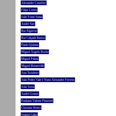
Alexandre Conefrey
Filipe Cortez
João Fonte Santa
André Sier
Rui Algarvio
Rui Calçada Bastos
Paulo Quintas
Miguel Ângelo Rocha
Miguel Palma
Miguel Bonneville
Ana Tecedeiro
João Pedro Vale e Nuno Alexandre Ferreira
João Serra
André Gomes
Pauliana Valente Pimentel
Christine Henry
Joanna Latka