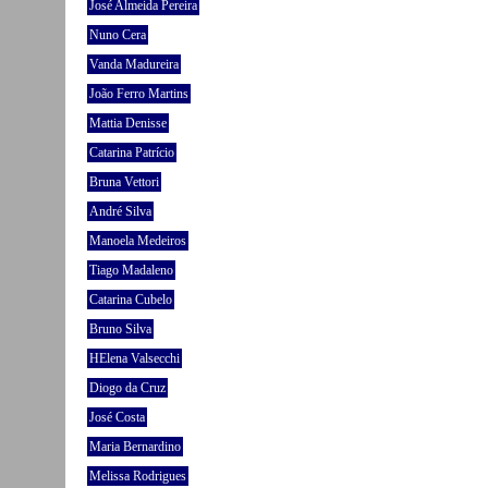
José Almeida Pereira
Nuno Cera
Vanda Madureira
João Ferro Martins
Mattia Denisse
Catarina Patrício
Bruna Vettori
André Silva
Manoela Medeiros
Tiago Madaleno
Catarina Cubelo
Bruno Silva
HElena Valsecchi
Diogo da Cruz
José Costa
Maria Bernardino
Melissa Rodrigues