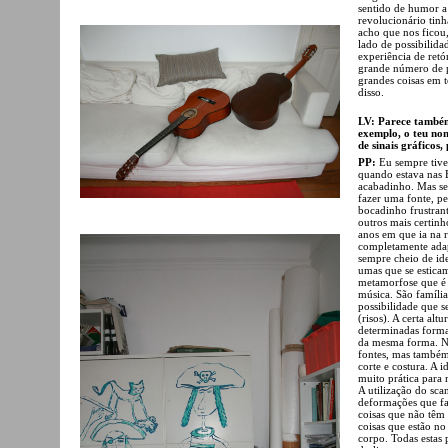
sentido de humor a
revolucionário tin
acho que nos ficou
lado de possibilid
experiência de retó
grande número de p
grandes coisas em t
disso.
LV: Parece também
exemplo, o teu nom
de sinais gráficos,
PP:
Eu sempre tive
quando estava nas B
acabadinho. Mas se
fazer uma fonte, p
bocadinho frustran
outros mais certinho
anos em que ia na r
completamente adapt
sempre cheio de ide
umas que se estica
metamorfose que é 
música. São família
possibilidade que s
(risos). A certa al
determinadas forma
da mesma forma. Nã
fontes, mas também
corte e costura. A
muito prática para
A utilização do sca
deformações que fa
coisas que não têm 
coisas que estão no
corpo. Todas estas 