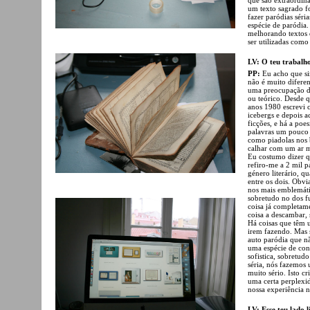
um texto sagrado fo
fazer paródias séri
espécie de paródia
melhorando textos 
ser utilizadas como
LV: O teu trabalho
PP:
Eu acho que si
não é muito diferen
uma preocupação d
ou teórico. Desde 
anos 1980 escrevi 
icebergs e depois a
ficções, e há a poe
palavras um pouco 
como piadolas nos b
calhar com um ar 
Eu costumo dizer q
refiro-me a 2 mil 
género literário, q
entre os dois. Obv
nos mais emblemáti
sobretudo no dos f
coisa já completam
coisa a descambar, 
Há coisas que têm 
irem fazendo. Mas 
auto paródia que nã
uma espécie de con
sofistica, sobretu
séria, nós fazemos
muito sério. Isto c
uma certa perplexid
nossa experiência 
LV: Esse teu lado 