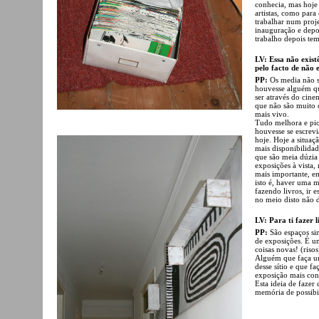
conhecia, mas hoje
artistas, como para
trabalhar num proj
inauguração e depo
trabalho depois tem
LV: Essa não exist
pelo facto de não 
PP:
Os media não s
houvesse alguém que
ser através do cine
que não são muito 
mais vivo.
Tudo melhora e pio
houvesse se escrev
hoje. Hoje a situaç
mais disponibilidad
que são meia dúzia
exposições à vista,
mais importante, em
isto é, haver uma m
fazendo livros, ir 
no meio disto não d
LV: Para ti fazer 
PP:
São espaços si
de exposições. É u
coisas novas! (riso
Alguém que faça um
desse sítio e que 
exposição mais con
Esta ideia de faze
memória de possibil