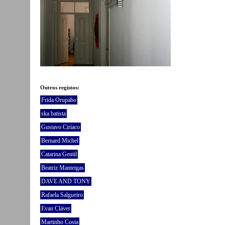
Outros registos:
Frida Orupabo
ska batista
Gustavo Ciríaco
Bernard Michel
Catarina Gentil
Beatriz Manteigas
DAVE AND TONY
Rafaela Salgueiro
Evan Cláver
Martinho Costa