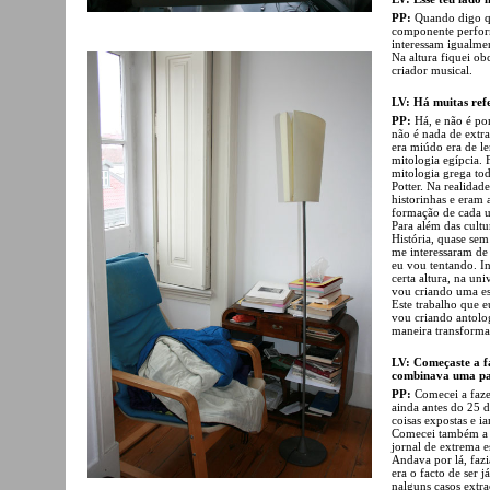
PP:
Quando digo qu
componente perform
interessam igualm
Na altura fiquei o
criador musical.
LV: Há muitas refe
PP:
Há, e não é po
não é nada de extr
era miúdo era de l
mitologia egípcia. 
mitologia grega tod
Potter. Na realidad
historinhas e eram 
formação de cada 
Para além das cultu
História, quase sem
me interessaram de
eu vou tentando. I
certa altura, na un
vou criando uma esp
Este trabalho que e
vou criando antolog
maneira transforma
LV: Começaste a f
combinava uma par
PP:
Comecei a faze
ainda antes do 25 d
coisas expostas e i
Comecei também a il
jornal de extrema e
Andava por lá, faz
era o facto de ser j
nalguns casos extr