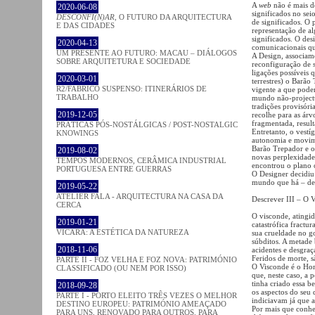
A
web
não é mais do
2020-06-08
significados no sei
DESCONFI(N)AR
, O FUTURO DA ARQUITECTURA
de significados. O 
E DAS CIDADES
representação de a
significados. O de
2020-04-13
comunicacionais que
UM PRESENTE AO FUTURO: MACAU – DIÁLOGOS
A Design, associam
SOBRE ARQUITETURA E SOCIEDADE
reconfiguração de 
ligações possíveis
2020-03-01
terrestres) o Barão
R2/FABRICO SUSPENSO: ITINERÁRIOS DE
vigente a que pode
TRABALHO
mundo não-projectu
tradições provisór
2019-12-05
recolhe para as ár
fragmentada, result
PRÁTICAS PÓS-NOSTÁLGICAS / POST-NOSTALGIC
Entretanto, o vestí
KNOWINGS
autonomia e movime
Barão Trepador e os
2019-08-02
novas perplexidade
TEMPOS MODERNOS, CERÂMICA INDUSTRIAL
encontrou o plano 
PORTUGUESA ENTRE GUERRAS
O Designer decidiu
mundo que há – de 
2019-05-22
ATELIER FALA - ARQUITECTURA NA CASA DA
Descrever III – O 
CERCA
O visconde, atingid
2019-01-21
catastrófica fract
VICARA: A ESTÉTICA DA NATUREZA
sua crueldade no g
súbditos. A metade
2018-11-06
acidentes e desgra
Feridos de morte, s
PARTE II - FOZ VELHA E FOZ NOVA: PATRIMÓNIO
O Visconde é o Hom
CLASSIFICADO (OU NEM POR ISSO)
que, neste caso, a
tinha criado essa 
2018-09-28
os aspectos do seu
PARTE I - PORTO ELEITO TRÊS VEZES O MELHOR
indiciavam já que 
DESTINO EUROPEU: PATRIMÓNIO AMEAÇADO
Por mais que conhe
PARA UNS, RENOVADO PARA OUTROS. PARA