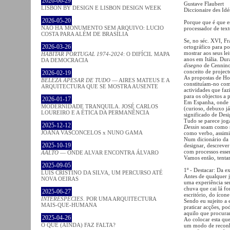
2026-06-29
Gustave Flaubert
LISBON BY DESIGN E LISBON DESIGN WEEK
Diccionaire des Id
2026-05-20
Porque que é que e
NÃO HÁ MONUMENTO SEM ARQUIVO: LUCIO
processador de tex
COSTA PARA ALÉM DE BRASÍLIA
Se, no séc. XVI, Fr
2026-03-26
ortográfico para p
mostrar aos seus l
HABITAR PORTUGAL 1974-2024
: O DIFÍCIL MAPA
anos em Itália. Dur
DA DEMOCRACIA
disegno
de Cennino 
conceito de project
2026-02-19
As propostas de Hol
BELEZA APESAR DE TUDO
— AIRES MATEUS E A
constituíam-no com
ARQUITECTURA QUE SE MOSTRA AUSENTE
actividades que faz
para os objectos a 
2026-01-17
Em Espanha, onde 
MODERNIDADE TRANQUILA. JOSÉ CARLOS
(curioso, debuxo j
LOUREIRO E A ÉTICA DA PERMANÊNCIA
significado de Desi
Tudo se parece joga
2025-12-12
Dessin
soam como se
JOANA VASCONCELOS x NUNO GAMA
como verbo, assimil
Num dicionário da 
2025-10-19
designar, descrever 
com processos ess
AALTO
— ONDE ALVAR ENCONTRA ÁLVARO
Vamos então, tentar
2025-09-05
1º - Destacar: Da e
LUÍS CRISTINO DA SILVA, UM PERCURSO ATÉ
Antes de qualquer j
NOVA OEIRAS
uma experiência se
chuva que cai lá for
2025-06-27
escritório, do ícone
INTERESPECIES
. POR UMA ARQUITECTURA
Sendo eu sujeito a 
MAIS-QUE-HUMANA
praticar acções, po
aquilo que procura
2025-04-26
Ao colocar esta qu
O QUE (AINDA) FAZ FALTA?
um modo de reconh