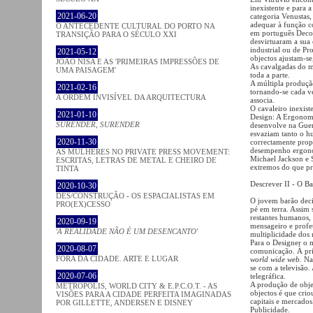
inexistente e para
2021-06-20
categoria Venustas,
adequar à função co
O ANTECEDENTE CULTURAL DO PORTO NA
em português Decor
TRANSIÇÃO PARA O SÉCULO XXI
desvirtuaram a sua
industrial ou de Pr
2021-05-12
objectos ajustam-s
JOÃO NISA E AS 'PRIMEIRAS IMPRESSÕES DE
As cavalgadas do ma
UMA PAISAGEM'
toda a parte.
A múltipla produçã
2021-02-16
tornando-se cada ve
A ORDEM INVISÍVEL DA ARQUITECTURA
associa.
O cavaleiro inexist
2021-01-10
Design: A Ergonomi
SURENDER, SURENDER
desenvolve na Guer
esvaziam tanto o h
2020-11-30
correctamente prop
desempenho ergonóm
AS MULHERES NO PRIVATE PRESS MOVEMENT:
Michael Jackson e 
ESCRITAS, LETRAS DE METAL E CHEIRO DE
extremos do que pr
TINTA
Descrever II - O B
2020-10-30
DES/CONSTRUÇÃO - OS ESPACIALISTAS EM
O jovem barão decid
PRO(EX)CESSO
pé em terra. Assim
restantes humanos,
2020-09-19
mensageiro e profet
'A REALIDADE NÃO É UM DESENCANTO'
multiplicidade dos
Para o Designer o 
2020-08-07
comunicação. À prim
FORA DA CIDADE. ARTE E LUGAR
world wide web
. N
se com a televisão.
2020-07-06
telegráfica.
A produção de obje
METROPOLIS, WORLD CITY & E.P.C.O.T. - AS
objectos é que crio
VISÕES PARA A CIDADE PERFEITA IMAGINADAS
capitais e mercados
POR GILLETTE, ANDERSEN E DISNEY
Publicidade.