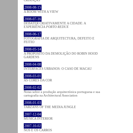
2008-08-15
A ROOM WITH A VIEW
2008-07-16
DEBATER CRIATIVAMENTE A CIDADE: A
EXPERIÊNCIA
PORTO REDUX
2008-06-17
FOTOGRAFIA DE ARQUITECTURA, DEFEITO E
FEITIO
2008-05-14
A PROPÓSITO DA DEMOLIÇÃO DO ROBIN HOOD
GARDENS
2008-04-08
INTERFACES URBANOS: O CASO DE MACAU
2008-03-01
AS CORES DA COR
2008-02-02
Notas sobre a produção arquitectónica portuguesa e sua
cartografia na Architectural Association
2008-01-03
TARZANS OF THE MEDIA JUNGLE
2007-12-04
MÚSICA INTERIOR
2007-10-02
NÓS E OS CARROS