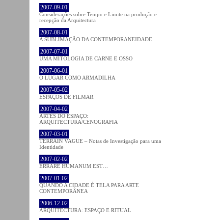
2007-09-01
Considerações sobre Tempo e Limite na produção e
recepção da Arquitectura
2007-08-01
A SUBLIMAÇÃO DA CONTEMPORANEIDADE
2007-07-01
UMA MITOLOGIA DE CARNE E OSSO
2007-06-01
O LUGAR COMO ARMADILHA
2007-05-02
ESPAÇOS DE FILMAR
2007-04-02
ARTES DO ESPAÇO:
ARQUITECTURA/CENOGRAFIA
2007-03-01
TERRAIN VAGUE – Notas de Investigação para uma
Identidade
2007-02-02
ERRARE HUMANUM EST…
2007-01-02
QUANDO A CIDADE É TELA PARA ARTE
CONTEMPORÂNEA
2006-12-02
ARQUITECTURA: ESPAÇO E RITUAL