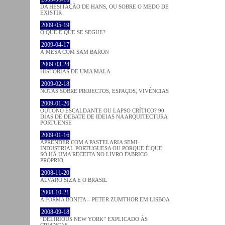
DA HESITAÇÃO DE HANS, OU SOBRE O MEDO DE
EXISTIR
2009-05-19
O QUE É QUE SE SEGUE?
2009-04-17
À MESA COM SAM BARON
2009-03-24
HISTÓRIAS DE UMA MALA
2009-02-18
NOTAS SOBRE PROJECTOS, ESPAÇOS, VIVÊNCIAS
2009-01-26
OUTONO ESCALDANTE OU LAPSO CRÍTICO? 90
DIAS DE DEBATE DE IDEIAS NA ARQUITECTURA
PORTUENSE
2009-01-16
APRENDER COM A PASTELARIA SEMI-
INDUSTRIAL PORTUGUESA OU PORQUE É QUE
SÓ HÁ UMA RECEITA NO LIVRO FABRICO
PRÓPRIO
2008-11-20
ÁLVARO SIZA E O BRASIL
2008-10-21
A FORMA BONITA – PETER ZUMTHOR EM LISBOA
2008-09-18
“DELIRIOUS NEW YORK” EXPLICADO ÀS
CRIANÇAS