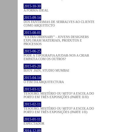
2015-10-30
A FORMA IDEAL
2015-09-14
DOS FANTASMAS DE SERRALVES AO CLIENTE
COMO ARQUITECTO
2015-08-01
“EXTRA ORDINARY” - JOVENS DESIGNERS
EXPLORAM MATERIAIS, PRODUTOS E
PROCESSOS
2015-06-25
PODE A TIPOGRAFIA AJUDAR-NOS A CRIAR
EMPATIA COM OS OUTROS?
2015-05-20
BIJOY JAIN, STUDIO MUMBAI
2015-04-14
O FIM DA ARQUITECTURA
2015-03-12
TESOURO, MISTÉRIO OU MITO? A ESCOLA DO
PORTO EM TRÊS EXPOSIÇÕES (PARTE II/II)
2015-02-11
TESOURO, MISTÉRIO OU MITO? A ESCOLA DO
PORTO EM TRÊS EXPOSIÇÕES (PARTE I/II)
2015-01-11
ESPECTADOR
2014-12-09