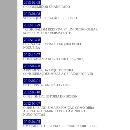
2013-02-08
O CONSUMIDOR EMANCIPADO
2013-01-08
SOBRE-QUALIFICAÇÃO E REBUSCO
2012-10-29
“REGIONALISM REDIVIVUS”: UM OUTRO OLHAR
SOBRE UM TEMA PERSISTENTE
2012-10-08
LEVINA VALENTIM E JOAQUIM PAULO
NOGUEIRA
2012-10-07
HOMENAGEM A ROBIN FIOR (1935-2012)
2012-09-08
A PROMESSA DA ARQUITECTURA.
CONSIDERAÇÕES SOBRE A GERAÇÃO POR VIR
2012-07-01
ENTREVISTA | ANDRÉ TAVARES
2012-06-10
O DESIGN DA HISTÓRIA DO DESIGN
2012-05-07
O SER URBANO: UMA EXPOSIÇÃO COMO OBRA
ABERTA. NO CAMINHO DOS CAMINHOS DE
NUNO PORTAS
2012-04-05
UM OBJECTO DE RONAN E ERWAN BOUROULLEC