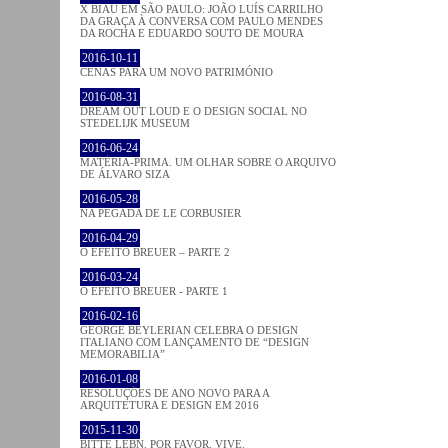
X BIAU EM SÃO PAULO: JOÃO LUÍS CARRILHO
DA GRAÇA À CONVERSA COM PAULO MENDES
DA ROCHA E EDUARDO SOUTO DE MOURA
2016-10-11
CENAS PARA UM NOVO PATRIMÓNIO
2016-08-31
DREAM OUT LOUD E O DESIGN SOCIAL NO
STEDELIJK MUSEUM
2016-06-24
MATÉRIA-PRIMA. UM OLHAR SOBRE O ARQUIVO
DE ÁLVARO SIZA
2016-05-28
NA PEGADA DE LE CORBUSIER
2016-04-29
O EFEITO BREUER – PARTE 2
2016-03-24
O EFEITO BREUER - PARTE 1
2016-02-16
GEORGE BEYLERIAN CELEBRA O DESIGN
ITALIANO COM LANÇAMENTO DE “DESIGN
MEMORABILIA”
2016-01-08
RESOLUÇÕES DE ANO NOVO PARA A
ARQUITETURA E DESIGN EM 2016
2015-11-30
BITTE LEBN. POR FAVOR, VIVE.