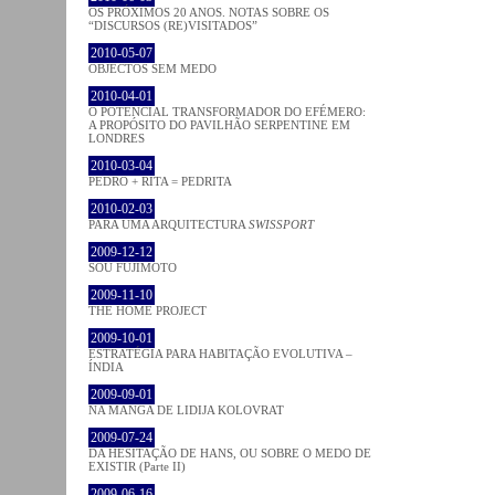
OS PRÓXIMOS 20 ANOS. NOTAS SOBRE OS
“DISCURSOS (RE)VISITADOS”
2010-05-07
OBJECTOS SEM MEDO
2010-04-01
O POTENCIAL TRANSFORMADOR DO EFÉMERO:
A PROPÓSITO DO PAVILHÃO SERPENTINE EM
LONDRES
2010-03-04
PEDRO + RITA = PEDRITA
2010-02-03
PARA UMA ARQUITECTURA
SWISSPORT
2009-12-12
SOU FUJIMOTO
2009-11-10
THE HOME PROJECT
2009-10-01
ESTRATÉGIA PARA HABITAÇÃO EVOLUTIVA –
ÍNDIA
2009-09-01
NA MANGA DE LIDIJA KOLOVRAT
2009-07-24
DA HESITAÇÃO DE HANS, OU SOBRE O MEDO DE
EXISTIR (Parte II)
2009-06-16