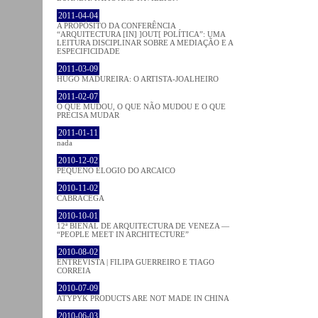
2011-04-04
A PROPÓSITO DA CONFERÊNCIA
“ARQUITECTURA [IN] ]OUT[ POLÍTICA”: UMA
LEITURA DISCIPLINAR SOBRE A MEDIAÇÃO E A
ESPECIFICIDADE
2011-03-09
HUGO MADUREIRA: O ARTISTA-JOALHEIRO
2011-02-07
O QUE MUDOU, O QUE NÃO MUDOU E O QUE
PRECISA MUDAR
2011-01-11
nada
2010-12-02
PEQUENO ELOGIO DO ARCAICO
2010-11-02
CABRACEGA
2010-10-01
12ª BIENAL DE ARQUITECTURA DE VENEZA —
“PEOPLE MEET IN ARCHITECTURE”
2010-08-02
ENTREVISTA | FILIPA GUERREIRO E TIAGO
CORREIA
2010-07-09
ATYPYK PRODUCTS ARE NOT MADE IN CHINA
2010-06-03