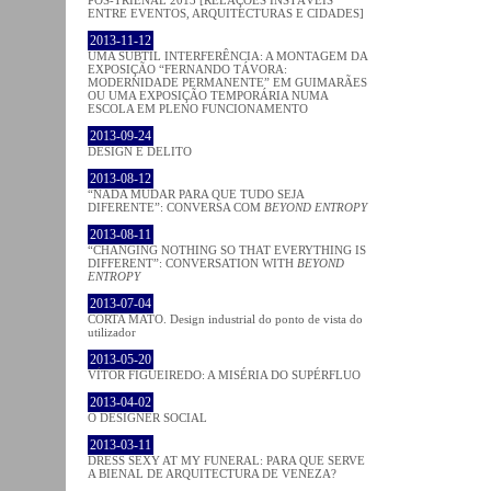
ENTRE EVENTOS, ARQUITECTURAS E CIDADES]
2013-11-12
UMA SUBTIL INTERFERÊNCIA: A MONTAGEM DA
EXPOSIÇÃO “FERNANDO TÁVORA:
MODERNIDADE PERMANENTE” EM GUIMARÃES
OU UMA EXPOSIÇÃO TEMPORÁRIA NUMA
ESCOLA EM PLENO FUNCIONAMENTO
2013-09-24
DESIGN E DELITO
2013-08-12
“NADA MUDAR PARA QUE TUDO SEJA
DIFERENTE”: CONVERSA COM
BEYOND ENTROPY
2013-08-11
“CHANGING NOTHING SO THAT EVERYTHING IS
DIFFERENT”: CONVERSATION WITH
BEYOND
ENTROPY
2013-07-04
CORTA MATO. Design industrial do ponto de vista do
utilizador
2013-05-20
VÍTOR FIGUEIREDO: A MISÉRIA DO SUPÉRFLUO
2013-04-02
O DESIGNER SOCIAL
2013-03-11
DRESS SEXY AT MY FUNERAL: PARA QUE SERVE
A BIENAL DE ARQUITECTURA DE VENEZA?