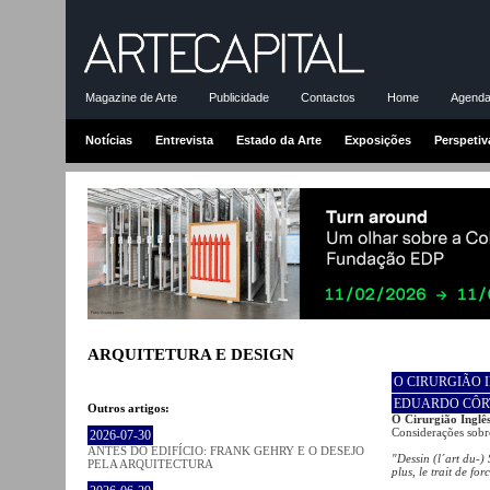
Magazine de Arte
Publicidade
Contactos
Home
Agenda-
Notícias
Entrevista
Estado da Arte
Exposições
Perspetiv
ARQUITETURA E DESIGN
O CIRURGIÃO 
EDUARDO CÔR
Outros artigos:
O Cirurgião Inglê
Considerações sobr
2026-07-30
ANTES DO EDIFÍCIO: FRANK GEHRY E O DESEJO
"Dessin (l´art du-) 
PELA ARQUITECTURA
plus, le trait de for