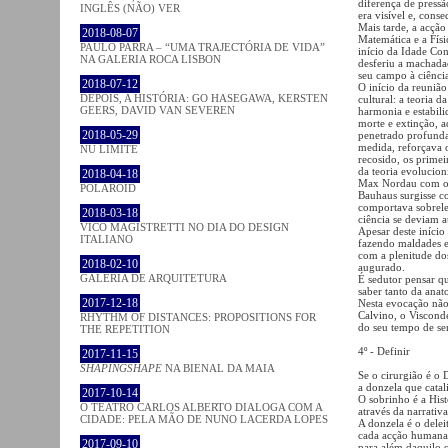
diferença de pressã
INGLÊS (NÃO) VER
era visível e, cons
Mais tarde, a acção
2018-08-07
Matemática e a Fís
PAULO PARRA – “UMA TRAJECTÓRIA DE VIDA”
início da Idade Co
NA GALERIA ROCA LISBON
desferiu a machadad
seu campo à ciência
2018-07-12
O início da reuniã
DEPOIS, A HISTÓRIA: GO HASEGAWA, KERSTEN
cultural: a teoria d
GEERS, DAVID VAN SEVEREN
harmonia e estabili
morte e extinção, a
2018-05-29
penetrado profunda
medida, reforçava o
NU LIMITE
recosido, os primei
da teoria evolucion
2018-04-18
Max Nordau com o 
POLAROID
Bauhaus surgisse c
comportava sobrelev
2018-03-18
ciência se deviam a
VICO MAGISTRETTI NO DIA DO DESIGN
Apesar deste iníci
ITALIANO
fazendo maldades e
com a plenitude dos
2018-02-10
augurado.
GALERIA DE ARQUITETURA
É sedutor pensar qu
saber tanto da ana
2017-12-18
Nesta evocação não
Calvino, o Viscond
RHYTHM OF DISTANCES: PROPOSITIONS FOR
do seu tempo de ser
THE REPETITION
4º - Definir
2017-11-15
SHAPINGSHAPE
NA BIENAL DA MAIA
Se o cirurgião é o 
a donzela que catal
2017-10-14
O sobrinho é a Hist
O TEATRO CARLOS ALBERTO DIALOGA COM A
através da narrativa
CIDADE: PELA MÃO DE NUNO LACERDA LOPES
A donzela é o delei
cada acção humana.
2017-09-10
para além daquilo q