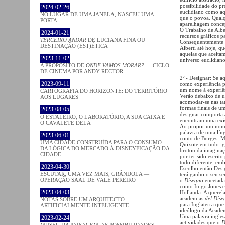
possibilidade do pr
2024-02-26
euclidiano como aq
NO LUGAR DE UMA JANELA, NASCEU UMA
que o povoa. Qualqu
PORTA
aparelhagem concept
O Trabalho de Albert
2024-01-21
recursos gráficos pa
TERCEIRO ANDAR
DE LUCIANA FINA OU
Consequentemente d
DESTINAÇÃO (EST)ÉTICA
Alberti até hoje, qu
aquelas que aceitam
2023-11-02
universo euclidian
A PROPÓSITO DE
ONDE VAMOS MORAR?
— CICLO
DE CINEMA POR ANDY RECTOR
2º - Designar: Se a
2023-09-11
como experiência p
um nome à experiê
CARTOGRAFIA DO HORIZONTE: DO TERRITÓRIO
Verão debaixo de 
AOS LUGARES
acomodar-se nas tan
formas finais de um
2023-08-05
designar comporta 
O ESTALEIRO, O LABORATÓRIO, A SUA CAIXA E
encontram uma exis
O CAVALETE DELA
Ao propor um nome 
palavra de uma lín
2023-06-01
conto de Borges. M
UMA CIDADE CONSTRUÍDA PARA O CONSUMO:
Quixote em tudo ig
DA LÓGICA DO MERCADO À DISNEYFICAÇÃO DA
brotou da imaginaç
CIDADE
por ter sido escrit
tudo diferente, emb
2023-04-30
Escolho então Desi
ESCUTAR, UMA VEZ MAIS, GRÂNDOLA —
terá ganho o seu se
OPERAÇÃO SAAL DE VALE PEREIRO
o
Disegno
encetada 
como Inigo Jones c
2023-04-03
Hollanda. A querela
academias
del Dise
NOTAS SOBRE UM ARQUITECTO
para Inglaterra que
ARTIFICIALMENTE INTELIGENTE
ideólogo da Academ
Uma palavra ingle
2023-02-24
actividades que o
D
MUSEU DA PAISAGEM. AS POSSIBILIDADES