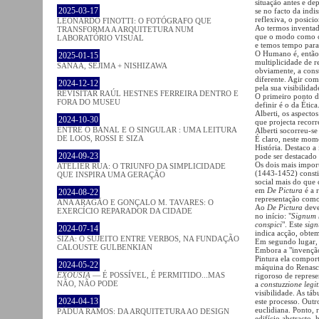
situação antes e d
2025-03-17
se no facto da ind
reflexiva, o posicio
LEONARDO FINOTTI: O FOTÓGRAFO QUE
Ao termos inventa
TRANSFORMA A ARQUITETURA NUM
que o modo como c
LABORATÓRIO VISUAL
e temos tempo para
O Humano é, então,
2025-01-15
multiplicidade de r
SANAA, SEJIMA + NISHIZAWA
obviamente, a cons
diferente. Agir com
2024-12-12
pela sua visibilidad
REVISITAR RAÚL HESTNES FERREIRA DENTRO E
O primeiro ponto de
FORA DO MUSEU
definir é o da Éti
Alberti, os aspect
2024-10-30
que projecta recorre
ENTRE O BANAL E O SINGULAR : UMA LEITURA
Alberti socorreu-se
DE LOOS, ROSSI E SIZA
É claro, neste mom
História. Destaco 
2024-09-23
pode ser destacado
Os dois mais import
ATELIER RUA: O TRIUNFO DA SIMPLICIDADE
(1443-1452) const
QUE INSPIRA UMA GERAÇÃO
social mais do que 
em
De Pictura
é a r
2024-08-22
representação como
ANA ARAGÃO E GONÇALO M. TAVARES: O
Ao
De Pictura
deve
EXERCÍCIO REPARADOR DA CIDADE
no início: "
Signum h
conspici
". Este
sig
2024-07-14
indica acção, obte
SIZA: O SUJEITO ENTRE VERBOS, NA FUNDAÇÃO
Em segundo lugar, d
CALOUSTE GULBENKIAN
Embora a "invenção
Pintura ela comport
2024-05-22
máquina do Renasc
EXOUSIA
— É POSSÍVEL, É PERMITIDO...MAS
rigoroso de represe
NÃO, NÃO PODE
a
constuzzione legi
visibilidade. As tá
2024-04-13
este processo. Outr
euclidiana. Ponto,
PÁDUA RAMOS: DA ARQUITETURA AO DESIGN
edifício abstracto,