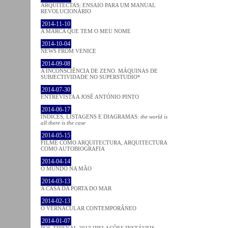
ARQUITECTAS: ENSAIO PARA UM MANUAL
REVOLUCIONÁRIO
2014-11-10
A MARCA QUE TEM O MEU NOME
2014-10-04
NEWS FROM VENICE
2014-09-08
A INCONSCIÊNCIA DE ZENO. MÁQUINAS DE
SUBJECTIVIDADE NO SUPERSTUDIO*
2014-07-30
ENTREVISTA A JOSÉ ANTÓNIO PINTO
2014-06-17
ÍNDICES, LISTAGENS E DIAGRAMAS:
the world is
all there is the case
2014-05-15
FILME COMO ARQUITECTURA, ARQUITECTURA
COMO AUTOBIOGRAFIA
2014-04-14
O MUNDO NA MÃO
2014-03-13
A CASA DA PORTA DO MAR
2014-02-13
O VERNACULAR CONTEMPORÂNEO
2014-01-07
PÓS-TRIENAL 2013 [RELAÇÕES INSTÁVEIS