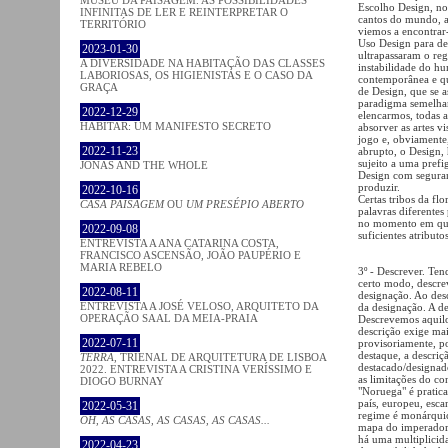
Escolho Design, no
INFINITAS DE LER E REINTERPRETAR O
cantos do mundo, a 
TERRITÓRIO
viemos a encontrar
Uso Design para desi
2023-01-30
ultrapassaram o reg
A DIVERSIDADE NA HABITAÇÃO DAS CLASSES
instabilidade do hu
LABORIOSAS, OS HIGIENISTAS E O CASO DA
contemporânea e q
GRAÇA
de Design, que se 
paradigma semelhan
2022-12-29
elencarmos, todas a
HABITAR: UM MANIFESTO SECRETO
absorver as artes vi
jogo e, obviamente,
2022-11-23
abrupto, o Design, 
sujeito a uma pref
JONAS AND THE WHOLE
Design com seguran
produzir.
2022-10-16
Certas tribos da fl
CASA PAISAGEM
OU
UM PRESÉPIO ABERTO
palavras diferentes
no momento em que 
2022-09-08
suficientes atribut
ENTREVISTA A ANA CATARINA COSTA,
FRANCISCO ASCENSÃO, JOÃO PAUPÉRIO E
MARIA REBELO
3º - Descrever. Ten
certo modo, descre
2022-08-11
designação. Ao desc
ENTREVISTA A JOSÉ VELOSO, ARQUITETO DA
da designação. A d
OPERAÇÃO SAAL DA MEIA-PRAIA
Descrevemos aquilo
descrição exige ma
2022-07-11
provisoriamente, po
destaque, a descriç
TERRA
, TRIENAL DE ARQUITETURA DE LISBOA
destacado/designad
2022. ENTREVISTA A CRISTINA VERÍSSIMO E
as limitações do co
DIOGO BURNAY
"Noruega" é pratic
país, europeu, esca
2022-05-31
regime é monárquico,
OH, AS CASAS, AS CASAS, AS CASAS...
mapa do imperador 
há uma multiplicid
2022-04-23