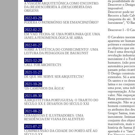
da possibilidade de
A VIAGEM ARQUITETÓNICA COMO ENCONTRO:
Descrever o Design
DA (RE)DESCOBERTA À (DES)COBERTA DAS
impossível.
ORIGENS
Descrever pode ter 
Recorro a Italo Cal
2022-03-29
cinquenta do séc. XX
PODERÁ O PATRIMÓNIO SER EMANCIPATÓRIO?
Inexistente", "O B
2022-02-22
Descrever I - O Cav
EM VÃO: FECHA-SE UMA PORTA PARA QUE UMA
O Cavaleiro inexist
JANELA FENOMENOLÓGICA SE ABRA
aparenta ser humano
próteses e extensõ
2022-01-27
os objectos que em
SOBRE A 'ESTÉTICA DO CONHECIMENTO': UMA
Esta é uma descriç
LEITURA DA PEDAGOGIA DE BAUKUNST
revolução industria
inexistente é o For
2021-12-29
humanos. (não poss
CALL FOR ARCHITECTS
automática percorr
passam pelas cicatr
2021-11-27
O Design construi
DE QUE ME SERVE SER ARQUITECTA?
extensões. Só a a
Os santos e os deus
2021-10-26
latina e no conjunt
uma pose, uma indu
'OS CAMINHOS DA ÁGUA'
representação. A f
valor. Não esqueça
2021-09-30
Basta pensarmos no
A ARQUITETURA PORTUGUESA: O TRAJETO DO
estimação. Não se 
SÉCULO XX E DESAFIOS DO SÉCULO XXI
homem contemporân
os atributos dos de
2021-08-22
Gregor Samsa, tran
CERAMISTAS E ILUSTRADORES: UMA
inexistente. Intim
RESIDÊNCIA EM VIANA DO ALENTEJO
conjunto dos objec
inacessíveis, mais 
2021-07-27
história de Samsa i
COMPREENSÃO DA CIDADE DO PORTO ATÉ AO
apertado é o “fato”
SÉCULO XX
Em Vitruvio encont