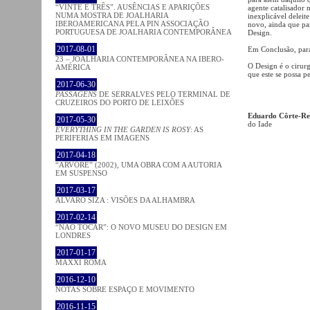
“VINTE E TRÊS”. AUSÊNCIAS E APARIÇÕES
agente catalisador
NUMA MOSTRA DE JOALHARIA
inexplicável delei
IBEROAMERICANA PELA PIN ASSOCIAÇÃO
novo, ainda que par
PORTUGUESA DE JOALHARIA CONTEMPORÂNEA
Design.
2017-08-01
Em Conclusão, para
23 – JOALHARIA CONTEMPORÂNEA NA IBERO-
O Design é o cirur
AMÉRICA
que este se possa 
2017-06-30
PASSAGENS
DE SERRALVES PELO TERMINAL DE
CRUZEIROS DO PORTO DE LEIXÕES
Eduardo Côrte-Re
2017-05-30
do Iade
EVERYTHING IN THE GARDEN IS ROSY
: AS
PERIFERIAS EM IMAGENS
2017-04-18
“ÁRVORE” (2002), UMA OBRA COM A AUTORIA
EM SUSPENSO
2017-03-17
ÁLVARO SIZA : VISÕES DA ALHAMBRA
2017-02-14
“NÃO TOCAR”: O NOVO MUSEU DO DESIGN EM
LONDRES
2017-01-17
MAXXI ROMA
2016-12-10
NOTAS SOBRE ESPAÇO E MOVIMENTO
2016-11-15