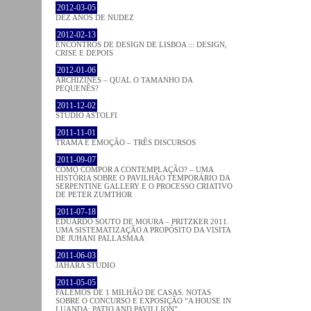
2012-03-05
DEZ ANOS DE NUDEZ
2012-02-13
ENCONTROS DE DESIGN DE LISBOA ::: DESIGN,
CRISE E DEPOIS
2012-01-06
ARCHIZINES – QUAL O TAMANHO DA
PEQUENÊS?
2011-12-02
STUDIO ASTOLFI
2011-11-01
TRAMA E EMOÇÃO – TRÊS DISCURSOS
2011-09-07
COMO COMPOR A CONTEMPLAÇÃO? – UMA
HISTÓRIA SOBRE O PAVILHÃO TEMPORÁRIO DA
SERPENTINE GALLERY E O PROCESSO CRIATIVO
DE PETER ZUMTHOR
2011-07-18
EDUARDO SOUTO DE MOURA – PRITZKER 2011.
UMA SISTEMATIZAÇÃO A PROPÓSITO DA VISITA
DE JUHANI PALLASMAA
2011-06-03
JAHARA STUDIO
2011-05-05
FALEMOS DE 1 MILHÃO DE CASAS. NOTAS
SOBRE O CONCURSO E EXPOSIÇÃO “A HOUSE IN
LUANDA: PATIO AND PAVILLION”