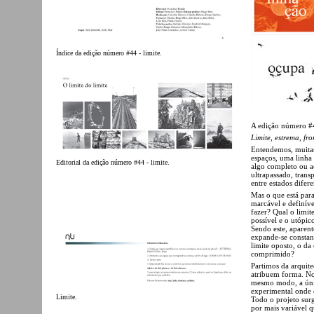
Índice da edição número #44 - limite.
A edição número #
Limite, estrema, fr
Entendemos, muitas
espaços, uma linha
Editorial da edição número #44 - limite.
algo completo ou a
ultrapassado, trans
entre estados dife
Mas o que está para 
marcável e definív
fazer? Qual o limite
possível e o utópic
Sendo este, aparent
expande-se constan
limite oposto, o d
comprimido?
Partimos da arquite
atribuem forma. No
mesmo modo, a única
experimental onde e
Limite.
Todo o projeto sur
por mais variável q