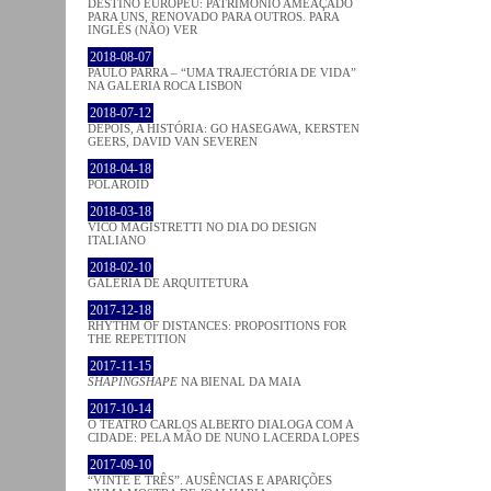
DESTINO EUROPEU: PATRIMÓNIO AMEAÇADO
PARA UNS, RENOVADO PARA OUTROS. PARA
INGLÊS (NÃO) VER
2018-08-07
PAULO PARRA – “UMA TRAJECTÓRIA DE VIDA”
NA GALERIA ROCA LISBON
2018-07-12
DEPOIS, A HISTÓRIA: GO HASEGAWA, KERSTEN
GEERS, DAVID VAN SEVEREN
2018-04-18
POLAROID
2018-03-18
VICO MAGISTRETTI NO DIA DO DESIGN
ITALIANO
2018-02-10
GALERIA DE ARQUITETURA
2017-12-18
RHYTHM OF DISTANCES: PROPOSITIONS FOR
THE REPETITION
2017-11-15
SHAPINGSHAPE
NA BIENAL DA MAIA
2017-10-14
O TEATRO CARLOS ALBERTO DIALOGA COM A
CIDADE: PELA MÃO DE NUNO LACERDA LOPES
2017-09-10
“VINTE E TRÊS”. AUSÊNCIAS E APARIÇÕES