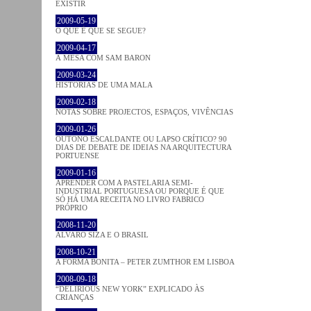
EXISTIR
2009-05-19
O QUE É QUE SE SEGUE?
2009-04-17
À MESA COM SAM BARON
2009-03-24
HISTÓRIAS DE UMA MALA
2009-02-18
NOTAS SOBRE PROJECTOS, ESPAÇOS, VIVÊNCIAS
2009-01-26
OUTONO ESCALDANTE OU LAPSO CRÍTICO? 90
DIAS DE DEBATE DE IDEIAS NA ARQUITECTURA
PORTUENSE
2009-01-16
APRENDER COM A PASTELARIA SEMI-
INDUSTRIAL PORTUGUESA OU PORQUE É QUE
SÓ HÁ UMA RECEITA NO LIVRO FABRICO
PRÓPRIO
2008-11-20
ÁLVARO SIZA E O BRASIL
2008-10-21
A FORMA BONITA – PETER ZUMTHOR EM LISBOA
2008-09-18
“DELIRIOUS NEW YORK” EXPLICADO ÀS
CRIANÇAS