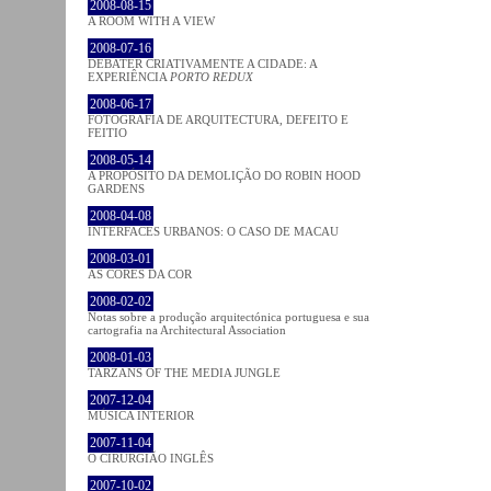
2008-08-15
A ROOM WITH A VIEW
2008-07-16
DEBATER CRIATIVAMENTE A CIDADE: A
EXPERIÊNCIA
PORTO REDUX
2008-06-17
FOTOGRAFIA DE ARQUITECTURA, DEFEITO E
FEITIO
2008-05-14
A PROPÓSITO DA DEMOLIÇÃO DO ROBIN HOOD
GARDENS
2008-04-08
INTERFACES URBANOS: O CASO DE MACAU
2008-03-01
AS CORES DA COR
2008-02-02
Notas sobre a produção arquitectónica portuguesa e sua
cartografia na Architectural Association
2008-01-03
TARZANS OF THE MEDIA JUNGLE
2007-12-04
MÚSICA INTERIOR
2007-11-04
O CIRURGIÃO INGLÊS
2007-10-02