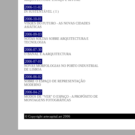
2006-11-02
IN SUSTENTÁVEL ( I )
2006-10-01
VISÕES DO FUTURO - AS NOVAS CIDADES
ASIÁTICAS
2006-09-03
NOTAS SOLTAS SOBRE ARQUITECTURA E
TECNOLOGIA
2006-07-30
O BANAL E A ARQUITECTURA
2006-07-01
NOVAS MORFOLOGIAS NO PORTO INDUSTRIAL
DE LISBOA
2006-06-02
SOBRE O ESPAÇO DE REPRESENTAÇÃO
MODERNO
2006-04-27
MODOS DE “VER” O ESPAÇO - A PROPÓSITO DE
MONTAGENS FOTOGRÁFICAS
© Copyright artecapital.art 2006