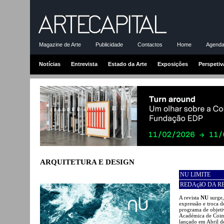
Magazine de Arte
Publicidade
Contactos
Home
Agenda-
Notícias
Entrevista
Estado da Arte
Exposições
Perspetiv
ARQUITETURA E DESIGN
NU LIMITE
REDAçãO DA R
A revista
NU
surge,
expressão e troca d
programa de objeti
Académica de Coim
lançado em Abril de