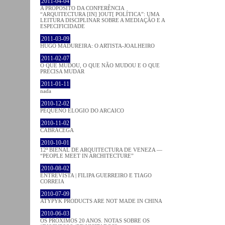
2011-04-04
A PROPÓSITO DA CONFERÊNCIA
“ARQUITECTURA [IN] ]OUT[ POLÍTICA”: UMA
LEITURA DISCIPLINAR SOBRE A MEDIAÇÃO E A
ESPECIFICIDADE
2011-03-09
HUGO MADUREIRA: O ARTISTA-JOALHEIRO
2011-02-07
O QUE MUDOU, O QUE NÃO MUDOU E O QUE
PRECISA MUDAR
2011-01-11
nada
2010-12-02
PEQUENO ELOGIO DO ARCAICO
2010-11-02
CABRACEGA
2010-10-01
12ª BIENAL DE ARQUITECTURA DE VENEZA —
“PEOPLE MEET IN ARCHITECTURE”
2010-08-02
ENTREVISTA | FILIPA GUERREIRO E TIAGO
CORREIA
2010-07-09
ATYPYK PRODUCTS ARE NOT MADE IN CHINA
2010-06-03
OS PRÓXIMOS 20 ANOS. NOTAS SOBRE OS