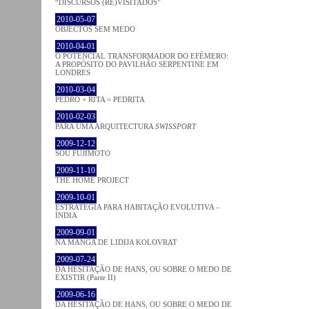
“DISCURSOS (RE)VISITADOS”
2010-05-07
OBJECTOS SEM MEDO
2010-04-01
O POTENCIAL TRANSFORMADOR DO EFÉMERO:
A PROPÓSITO DO PAVILHÃO SERPENTINE EM
LONDRES
2010-03-04
PEDRO + RITA = PEDRITA
2010-02-03
PARA UMA ARQUITECTURA
SWISSPORT
2009-12-12
SOU FUJIMOTO
2009-11-10
THE HOME PROJECT
2009-10-01
ESTRATÉGIA PARA HABITAÇÃO EVOLUTIVA –
ÍNDIA
2009-09-01
NA MANGA DE LIDIJA KOLOVRAT
2009-07-24
DA HESITAÇÃO DE HANS, OU SOBRE O MEDO DE
EXISTIR (Parte II)
2009-06-16
DA HESITAÇÃO DE HANS, OU SOBRE O MEDO DE