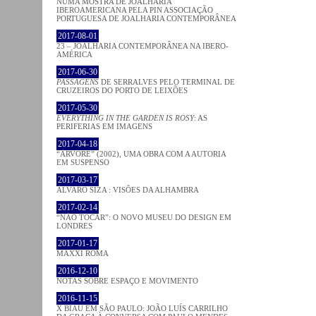
NUMA MOSTRA DE JOALHARIA
IBEROAMERICANA PELA PIN ASSOCIAÇÃO
PORTUGUESA DE JOALHARIA CONTEMPORÂNEA
2017-08-01
23 – JOALHARIA CONTEMPORÂNEA NA IBERO-
AMÉRICA
2017-06-30
PASSAGENS
DE SERRALVES PELO TERMINAL DE
CRUZEIROS DO PORTO DE LEIXÕES
2017-05-30
EVERYTHING IN THE GARDEN IS ROSY
: AS
PERIFERIAS EM IMAGENS
2017-04-18
“ÁRVORE” (2002), UMA OBRA COM A AUTORIA
EM SUSPENSO
2017-03-17
ÁLVARO SIZA : VISÕES DA ALHAMBRA
2017-02-14
“NÃO TOCAR”: O NOVO MUSEU DO DESIGN EM
LONDRES
2017-01-17
MAXXI ROMA
2016-12-10
NOTAS SOBRE ESPAÇO E MOVIMENTO
2016-11-15
X BIAU EM SÃO PAULO: JOÃO LUÍS CARRILHO