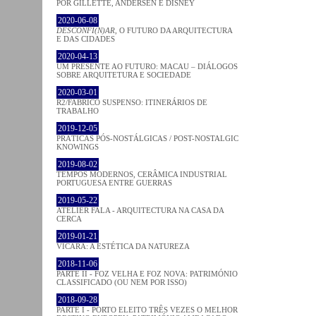
POR GILLETTE, ANDERSEN E DISNEY
2020-06-08
DESCONFI(N)AR
, O FUTURO DA ARQUITECTURA
E DAS CIDADES
2020-04-13
UM PRESENTE AO FUTURO: MACAU – DIÁLOGOS
SOBRE ARQUITETURA E SOCIEDADE
2020-03-01
R2/FABRICO SUSPENSO: ITINERÁRIOS DE
TRABALHO
2019-12-05
PRÁTICAS PÓS-NOSTÁLGICAS / POST-NOSTALGIC
KNOWINGS
2019-08-02
TEMPOS MODERNOS, CERÂMICA INDUSTRIAL
PORTUGUESA ENTRE GUERRAS
2019-05-22
ATELIER FALA - ARQUITECTURA NA CASA DA
CERCA
2019-01-21
VICARA: A ESTÉTICA DA NATUREZA
2018-11-06
PARTE II - FOZ VELHA E FOZ NOVA: PATRIMÓNIO
CLASSIFICADO (OU NEM POR ISSO)
2018-09-28
PARTE I - PORTO ELEITO TRÊS VEZES O MELHOR