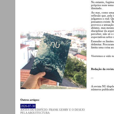
No entanto, fugimos
próprios num tema 
ilimitado.
Ao mar, como uma f
reflexão que, pela
julgamos o real. Q
pensamos existir. R
provoca a sensação
abismo, mas mesmo 
disciplinar da arqu
perceber, não só o
expectativas sobre s
Entender os limites
delimitar. Procuran
limita uma coisa ac
Viveremos a vida nu
Redação da revis
:::
A revista NU disp
números publicado
Outros artigos:
2026-07-30
ANTES DO EDIFÍCIO: FRANK GEHRY E O DESEJO
PELA ARQUITECTURA