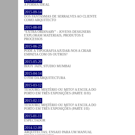
2015-10-30
A FORMA IDEAL
2015-09-14
DOS FANTASMAS DE SERRALVES AO CLIENTE
COMO ARQUITECTO
2015-08-01
“EXTRA ORDINARY” - JOVENS DESIGNERS
EXPLORAM MATERIAIS, PRODUTOS E
PROCESSOS
2015-06-25
PODE A TIPOGRAFIA AJUDAR-NOS A CRIAR
EMPATIA COM OS OUTROS?
2015-05-20
BIJOY JAIN, STUDIO MUMBAI
2015-04-14
O FIM DA ARQUITECTURA
2015-03-12
TESOURO, MISTÉRIO OU MITO? A ESCOLA DO
PORTO EM TRÊS EXPOSIÇÕES (PARTE II/II)
2015-02-11
TESOURO, MISTÉRIO OU MITO? A ESCOLA DO
PORTO EM TRÊS EXPOSIÇÕES (PARTE I/II)
2015-01-11
ESPECTADOR
2014-12-09
ARQUITECTAS: ENSAIO PARA UM MANUAL