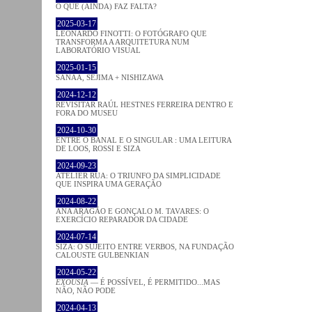
O QUE (AINDA) FAZ FALTA?
2025-03-17
LEONARDO FINOTTI: O FOTÓGRAFO QUE
TRANSFORMA A ARQUITETURA NUM
LABORATÓRIO VISUAL
2025-01-15
SANAA, SEJIMA + NISHIZAWA
2024-12-12
REVISITAR RAÚL HESTNES FERREIRA DENTRO E
FORA DO MUSEU
2024-10-30
ENTRE O BANAL E O SINGULAR : UMA LEITURA
DE LOOS, ROSSI E SIZA
2024-09-23
ATELIER RUA: O TRIUNFO DA SIMPLICIDADE
QUE INSPIRA UMA GERAÇÃO
2024-08-22
ANA ARAGÃO E GONÇALO M. TAVARES: O
EXERCÍCIO REPARADOR DA CIDADE
2024-07-14
SIZA: O SUJEITO ENTRE VERBOS, NA FUNDAÇÃO
CALOUSTE GULBENKIAN
2024-05-22
EXOUSIA
— É POSSÍVEL, É PERMITIDO...MAS
NÃO, NÃO PODE
2024-04-13