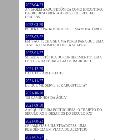
2022-04-23
A VIAGEM ARQUITETÓNICA COMO ENCONTRO:
DA (RE)DESCOBERTA À (DES)COBERTA DAS
ORIGENS
2022-03-29
PODERÁ O PATRIMÓNIO SER EMANCIPATÓRIO?
2022-02-22
EM VÃO: FECHA-SE UMA PORTA PARA QUE UMA
JANELA FENOMENOLÓGICA SE ABRA
2022-01-27
SOBRE A 'ESTÉTICA DO CONHECIMENTO': UMA
LEITURA DA PEDAGOGIA DE BAUKUNST
2021-12-29
CALL FOR ARCHITECTS
2021-11-27
DE QUE ME SERVE SER ARQUITECTA?
2021-10-26
'OS CAMINHOS DA ÁGUA'
2021-09-30
A ARQUITETURA PORTUGUESA: O TRAJETO DO
SÉCULO XX E DESAFIOS DO SÉCULO XXI
2021-08-22
CERAMISTAS E ILUSTRADORES: UMA
RESIDÊNCIA EM VIANA DO ALENTEJO
2021-07-27