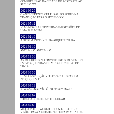
COMPREENSÃO DA CIDADE DO PORTO ATÉ AO
SÉCULO XX
2021-06-20
O ANTECEDENTE CULTURAL DO PORTO NA
TRANSIÇÃO PARA O SÉCULO XXI
2021-05-12
JOÃO NISA E AS 'PRIMEIRAS IMPRESSÕES DE
UMA PAISAGEM'
2021-02-16
A ORDEM INVISÍVEL DA ARQUITECTURA
2021-01-10
SURENDER, SURENDER
2020-11-30
AS MULHERES NO PRIVATE PRESS MOVEMENT:
ESCRITAS, LETRAS DE METAL E CHEIRO DE
TINTA
2020-10-30
DES/CONSTRUÇÃO - OS ESPACIALISTAS EM
PRO(EX)CESSO
2020-09-19
'A REALIDADE NÃO É UM DESENCANTO'
2020-08-07
FORA DA CIDADE. ARTE E LUGAR
2020-07-06
METROPOLIS, WORLD CITY & E.P.C.O.T. - AS
VISÕES PARA A CIDADE PERFEITA IMAGINADAS