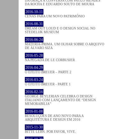
DA GRAÇA À CONVERSA COM PAULO MENDES
DA ROCHA E EDUARDO SOUTO DE MOURA
2016-10-11
CENAS PARA UM NOVO PATRIMÓNIO
2016-08-31
DREAM OUT LOUD E O DESIGN SOCIAL NO
STEDELIJK MUSEUM
2016-06-24
MATÉRIA-PRIMA. UM OLHAR SOBRE O ARQUIVO
DE ÁLVARO SIZA
2016-05-28
NA PEGADA DE LE CORBUSIER
2016-04-29
O EFEITO BREUER – PARTE 2
2016-03-24
O EFEITO BREUER - PARTE 1
2016-02-16
GEORGE BEYLERIAN CELEBRA O DESIGN
ITALIANO COM LANÇAMENTO DE “DESIGN
MEMORABILIA”
2016-01-08
RESOLUÇÕES DE ANO NOVO PARA A
ARQUITETURA E DESIGN EM 2016
2015-11-30
BITTE LEBN. POR FAVOR, VIVE.