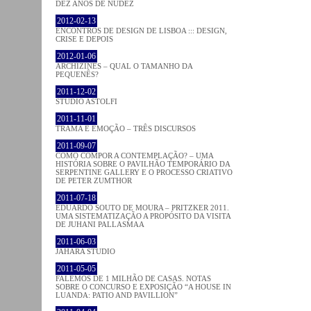
DEZ ANOS DE NUDEZ
2012-02-13
ENCONTROS DE DESIGN DE LISBOA ::: DESIGN,
CRISE E DEPOIS
2012-01-06
ARCHIZINES – QUAL O TAMANHO DA
PEQUENÊS?
2011-12-02
STUDIO ASTOLFI
2011-11-01
TRAMA E EMOÇÃO – TRÊS DISCURSOS
2011-09-07
COMO COMPOR A CONTEMPLAÇÃO? – UMA
HISTÓRIA SOBRE O PAVILHÃO TEMPORÁRIO DA
SERPENTINE GALLERY E O PROCESSO CRIATIVO
DE PETER ZUMTHOR
2011-07-18
EDUARDO SOUTO DE MOURA – PRITZKER 2011.
UMA SISTEMATIZAÇÃO A PROPÓSITO DA VISITA
DE JUHANI PALLASMAA
2011-06-03
JAHARA STUDIO
2011-05-05
FALEMOS DE 1 MILHÃO DE CASAS. NOTAS
SOBRE O CONCURSO E EXPOSIÇÃO “A HOUSE IN
LUANDA: PATIO AND PAVILLION”