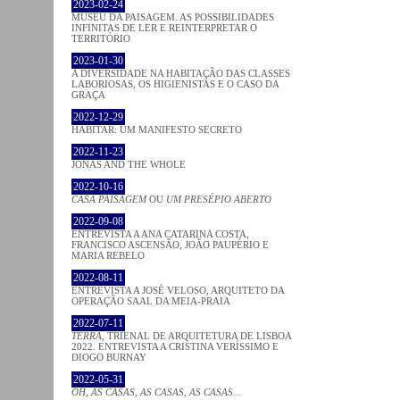
2023-02-24
MUSEU DA PAISAGEM. AS POSSIBILIDADES
INFINITAS DE LER E REINTERPRETAR O
TERRITÓRIO
2023-01-30
A DIVERSIDADE NA HABITAÇÃO DAS CLASSES
LABORIOSAS, OS HIGIENISTAS E O CASO DA
GRAÇA
2022-12-29
HABITAR: UM MANIFESTO SECRETO
2022-11-23
JONAS AND THE WHOLE
2022-10-16
CASA PAISAGEM
OU
UM PRESÉPIO ABERTO
2022-09-08
ENTREVISTA A ANA CATARINA COSTA,
FRANCISCO ASCENSÃO, JOÃO PAUPÉRIO E
MARIA REBELO
2022-08-11
ENTREVISTA A JOSÉ VELOSO, ARQUITETO DA
OPERAÇÃO SAAL DA MEIA-PRAIA
2022-07-11
TERRA
, TRIENAL DE ARQUITETURA DE LISBOA
2022. ENTREVISTA A CRISTINA VERÍSSIMO E
DIOGO BURNAY
2022-05-31
OH, AS CASAS, AS CASAS, AS CASAS...