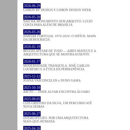
2026-06-29
LISBON BY DESIGN E LISBON DESIGN WEEK
2026-05-20
NÃO HÁ MONUMENTO SEM ARQUIVO: LUCIO
COSTA PARA ALÉM DE BRASÍLIA
2026-03-26
HABITAR PORTUGAL 1974-2024
: O DIFÍCIL MAPA
DA DEMOCRACIA
2026-02-19
BELEZA APESAR DE TUDO
— AIRES MATEUS E A
ARQUITECTURA QUE SE MOSTRA AUSENTE
2026-01-17
MODERNIDADE TRANQUILA. JOSÉ CARLOS
LOUREIRO E A ÉTICA DA PERMANÊNCIA
2025-12-12
JOANA VASCONCELOS x NUNO GAMA
2025-10-19
AALTO
— ONDE ALVAR ENCONTRA ÁLVARO
2025-09-05
LUÍS CRISTINO DA SILVA, UM PERCURSO ATÉ
NOVA OEIRAS
2025-06-27
INTERESPECIES
. POR UMA ARQUITECTURA
MAIS-QUE-HUMANA
2025-04-26