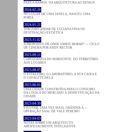
PÁDUA RAMOS: DA ARQUITETURA AO DESIGN
2024-02-26
NO LUGAR DE UMA JANELA, NASCEU UMA
PORTA
2024-01-21
TERCEIRO ANDAR
DE LUCIANA FINA OU
DESTINAÇÃO (EST)ÉTICA
2023-11-02
A PROPÓSITO DE
ONDE VAMOS MORAR?
— CICLO
DE CINEMA POR ANDY RECTOR
2023-09-11
CARTOGRAFIA DO HORIZONTE: DO TERRITÓRIO
AOS LUGARES
2023-08-05
O ESTALEIRO, O LABORATÓRIO, A SUA CAIXA E
O CAVALETE DELA
2023-06-01
UMA CIDADE CONSTRUÍDA PARA O CONSUMO:
DA LÓGICA DO MERCADO À DISNEYFICAÇÃO DA
CIDADE
2023-04-30
ESCUTAR, UMA VEZ MAIS, GRÂNDOLA —
OPERAÇÃO SAAL DE VALE PEREIRO
2023-04-03
NOTAS SOBRE UM ARQUITECTO
ARTIFICIALMENTE INTELIGENTE