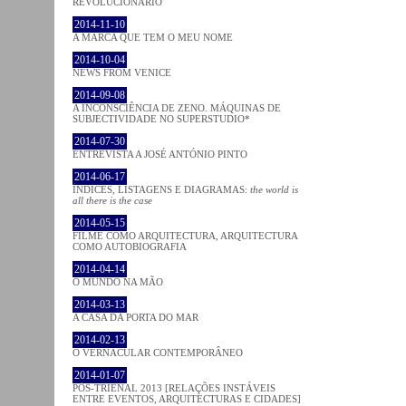
REVOLUCIONÁRIO
2014-11-10
A MARCA QUE TEM O MEU NOME
2014-10-04
NEWS FROM VENICE
2014-09-08
A INCONSCIÊNCIA DE ZENO. MÁQUINAS DE
SUBJECTIVIDADE NO SUPERSTUDIO*
2014-07-30
ENTREVISTA A JOSÉ ANTÓNIO PINTO
2014-06-17
ÍNDICES, LISTAGENS E DIAGRAMAS:
the world is
all there is the case
2014-05-15
FILME COMO ARQUITECTURA, ARQUITECTURA
COMO AUTOBIOGRAFIA
2014-04-14
O MUNDO NA MÃO
2014-03-13
A CASA DA PORTA DO MAR
2014-02-13
O VERNACULAR CONTEMPORÂNEO
2014-01-07
PÓS-TRIENAL 2013 [RELAÇÕES INSTÁVEIS
ENTRE EVENTOS, ARQUITECTURAS E CIDADES]