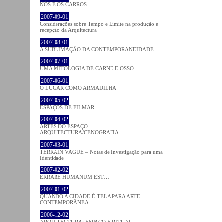
NÓS E OS CARROS
2007-09-01
Considerações sobre Tempo e Limite na produção e
recepção da Arquitectura
2007-08-01
A SUBLIMAÇÃO DA CONTEMPORANEIDADE
2007-07-01
UMA MITOLOGIA DE CARNE E OSSO
2007-06-01
O LUGAR COMO ARMADILHA
2007-05-02
ESPAÇOS DE FILMAR
2007-04-02
ARTES DO ESPAÇO:
ARQUITECTURA/CENOGRAFIA
2007-03-01
TERRAIN VAGUE – Notas de Investigação para uma
Identidade
2007-02-02
ERRARE HUMANUM EST…
2007-01-02
QUANDO A CIDADE É TELA PARA ARTE
CONTEMPORÂNEA
2006-12-02
ARQUITECTURA: ESPAÇO E RITUAL