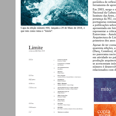
periódica de refle
ferramenta de apre
Em 2003, surge o 
Nacional da Cultura
Instituto das Artes
presença da NU, co
portuguesa comiss
a publicações sobre
apresentada em feir
Capa da edição número #44, lançada a 29 de Maio de 2018, e
representar a crít
que tem como tema o "limite".
Entrevistas – Antol
Arquitectura de Li
primeiros dez anos 
Apesar de ter cont
quarenta edições, 
(Darq, Coimbra), d
no panorama nacion
em atividade no paí
produção arquitectó
se acrescentam inú
número é desenvolv
relacionados com d