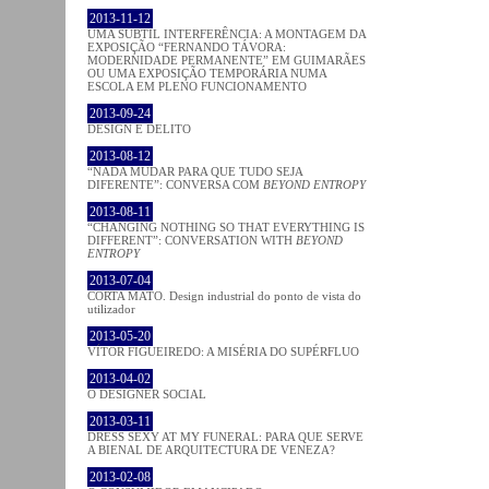
2013-11-12
UMA SUBTIL INTERFERÊNCIA: A MONTAGEM DA
EXPOSIÇÃO “FERNANDO TÁVORA:
MODERNIDADE PERMANENTE” EM GUIMARÃES
OU UMA EXPOSIÇÃO TEMPORÁRIA NUMA
ESCOLA EM PLENO FUNCIONAMENTO
2013-09-24
DESIGN E DELITO
2013-08-12
“NADA MUDAR PARA QUE TUDO SEJA
DIFERENTE”: CONVERSA COM
BEYOND ENTROPY
2013-08-11
“CHANGING NOTHING SO THAT EVERYTHING IS
DIFFERENT”: CONVERSATION WITH
BEYOND
ENTROPY
2013-07-04
CORTA MATO. Design industrial do ponto de vista do
utilizador
2013-05-20
VÍTOR FIGUEIREDO: A MISÉRIA DO SUPÉRFLUO
2013-04-02
O DESIGNER SOCIAL
2013-03-11
DRESS SEXY AT MY FUNERAL: PARA QUE SERVE
A BIENAL DE ARQUITECTURA DE VENEZA?
2013-02-08