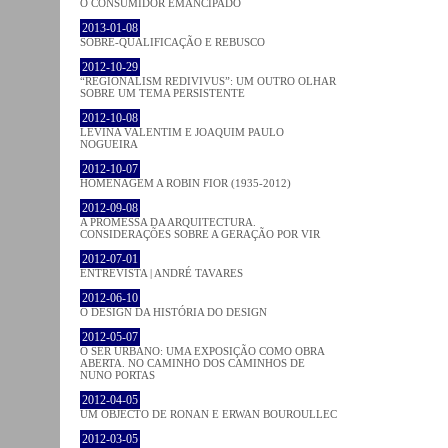
O CONSUMIDOR EMANCIPADO
2013-01-08
SOBRE-QUALIFICAÇÃO E REBUSCO
2012-10-29
“REGIONALISM REDIVIVUS”: UM OUTRO OLHAR
SOBRE UM TEMA PERSISTENTE
2012-10-08
LEVINA VALENTIM E JOAQUIM PAULO
NOGUEIRA
2012-10-07
HOMENAGEM A ROBIN FIOR (1935-2012)
2012-09-08
A PROMESSA DA ARQUITECTURA.
CONSIDERAÇÕES SOBRE A GERAÇÃO POR VIR
2012-07-01
ENTREVISTA | ANDRÉ TAVARES
2012-06-10
O DESIGN DA HISTÓRIA DO DESIGN
2012-05-07
O SER URBANO: UMA EXPOSIÇÃO COMO OBRA
ABERTA. NO CAMINHO DOS CAMINHOS DE
NUNO PORTAS
2012-04-05
UM OBJECTO DE RONAN E ERWAN BOUROULLEC
2012-03-05