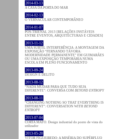
2014-03-13
A CASA DA PORTA DO MAR
2014-02-13
O VERNACULAR CONTEMPORÂNEO
2014-01-07
PÓS-TRIENAL 2013 [RELAÇÕES INSTÁVEIS
ENTRE EVENTOS, ARQUITECTURAS E CIDADES]
2013-11-12
UMA SUBTIL INTERFERÊNCIA: A MONTAGEM DA
EXPOSIÇÃO “FERNANDO TÁVORA:
MODERNIDADE PERMANENTE” EM GUIMARÃES
OU UMA EXPOSIÇÃO TEMPORÁRIA NUMA
ESCOLA EM PLENO FUNCIONAMENTO
2013-09-24
DESIGN E DELITO
2013-08-12
“NADA MUDAR PARA QUE TUDO SEJA
DIFERENTE”: CONVERSA COM
BEYOND ENTROPY
2013-08-11
“CHANGING NOTHING SO THAT EVERYTHING IS
DIFFERENT”: CONVERSATION WITH
BEYOND
ENTROPY
2013-07-04
CORTA MATO. Design industrial do ponto de vista do
utilizador
2013-05-20
VÍTOR FIGUEIREDO: A MISÉRIA DO SUPÉRFLUO