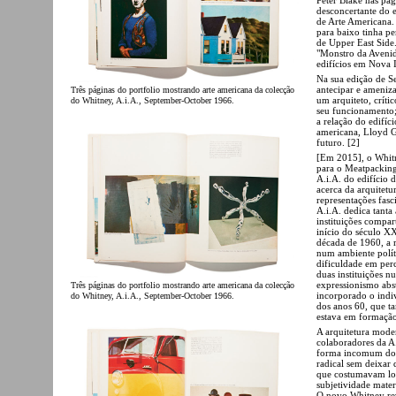
desconcertante do 
de Arte Americana.
para baixo tinha per
de Upper East Side
"Monstro da Avenid
edifícios em Nova I
Na sua edição de S
antecipar e ameniza
Três páginas do portfolio mostrando arte americana da colecção
um arquiteto, críti
do Whitney, A.i.A., September-October 1966.
seu funcionamento;
a relação do edifíci
americana, Lloyd Go
futuro. [2]
[Em 2015], o Whit
para o Meatpacking 
A.i.A. do edifício 
acerca da arquitetu
representações fas
A.i.A. dedica tanta
instituições comp
início do século X
década de 1960, a r
num ambiente polít
dificuldade em per
duas instituições n
expressionismo abst
Três páginas do portfolio mostrando arte americana da colecção
incorporado o indiv
do Whitney, A.i.A., September-October 1966.
dos anos 60, que ta
estava em formação
A arquitetura mode
colaboradores da A.
forma incomum do W
radical sem deixar
que costumavam lo
subjetividade mater
O novo Whitney rev