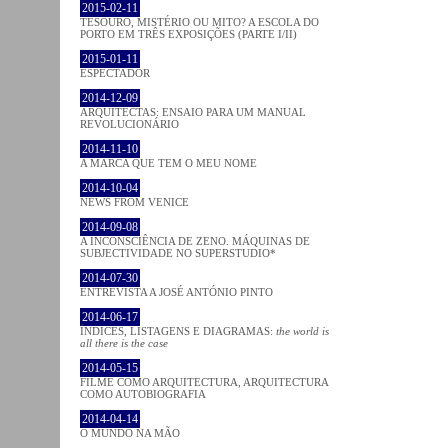
2015-02-11
TESOURO, MISTÉRIO OU MITO? A ESCOLA DO
PORTO EM TRÊS EXPOSIÇÕES (PARTE I/II)
2015-01-11
ESPECTADOR
2014-12-09
ARQUITECTAS: ENSAIO PARA UM MANUAL
REVOLUCIONÁRIO
2014-11-10
A MARCA QUE TEM O MEU NOME
2014-10-04
NEWS FROM VENICE
2014-09-08
A INCONSCIÊNCIA DE ZENO. MÁQUINAS DE
SUBJECTIVIDADE NO SUPERSTUDIO*
2014-07-30
ENTREVISTA A JOSÉ ANTÓNIO PINTO
2014-06-17
ÍNDICES, LISTAGENS E DIAGRAMAS:
the world is
all there is the case
2014-05-15
FILME COMO ARQUITECTURA, ARQUITECTURA
COMO AUTOBIOGRAFIA
2014-04-14
O MUNDO NA MÃO