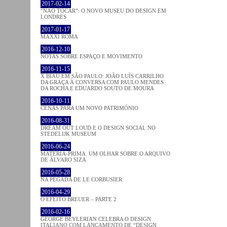
2017-02-14
“NÃO TOCAR”: O NOVO MUSEU DO DESIGN EM
LONDRES
2017-01-17
MAXXI ROMA
2016-12-10
NOTAS SOBRE ESPAÇO E MOVIMENTO
2016-11-15
X BIAU EM SÃO PAULO: JOÃO LUÍS CARRILHO
DA GRAÇA À CONVERSA COM PAULO MENDES
DA ROCHA E EDUARDO SOUTO DE MOURA
2016-10-11
CENAS PARA UM NOVO PATRIMÓNIO
2016-08-31
DREAM OUT LOUD E O DESIGN SOCIAL NO
STEDELIJK MUSEUM
2016-06-24
MATÉRIA-PRIMA. UM OLHAR SOBRE O ARQUIVO
DE ÁLVARO SIZA
2016-05-28
NA PEGADA DE LE CORBUSIER
2016-04-29
O EFEITO BREUER – PARTE 2
2016-02-16
GEORGE BEYLERIAN CELEBRA O DESIGN
ITALIANO COM LANÇAMENTO DE “DESIGN