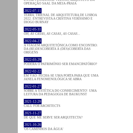
OPERAÇÃO SAAL DA MEIA-PRAIA
2022-07-11
TERRA
, TRIENAL DE ARQUITETURA DE LISBOA
2022. ENTREVISTA A CRISTINA VERÍSSIMO E
DIOGO BURNAY
2022-05-31
OH, AS CASAS, AS CASAS, AS CASAS...
2022-04-23
A VIAGEM ARQUITETÓNICA COMO ENCONTRO:
DA (RE)DESCOBERTA À (DES)COBERTA DAS
ORIGENS
2022-03-29
PODERÁ O PATRIMÓNIO SER EMANCIPATÓRIO?
2022-02-22
EM VÃO: FECHA-SE UMA PORTA PARA QUE UMA
JANELA FENOMENOLÓGICA SE ABRA
2022-01-27
SOBRE A 'ESTÉTICA DO CONHECIMENTO': UMA
LEITURA DA PEDAGOGIA DE BAUKUNST
2021-12-29
CALL FOR ARCHITECTS
2021-11-27
DE QUE ME SERVE SER ARQUITECTA?
2021-10-26
'OS CAMINHOS DA ÁGUA'