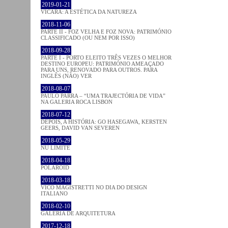
2019-01-21
VICARA: A ESTÉTICA DA NATUREZA
2018-11-06
PARTE II - FOZ VELHA E FOZ NOVA: PATRIMÓNIO
CLASSIFICADO (OU NEM POR ISSO)
2018-09-28
PARTE I - PORTO ELEITO TRÊS VEZES O MELHOR
DESTINO EUROPEU: PATRIMÓNIO AMEAÇADO
PARA UNS, RENOVADO PARA OUTROS. PARA
INGLÊS (NÃO) VER
2018-08-07
PAULO PARRA – “UMA TRAJECTÓRIA DE VIDA”
NA GALERIA ROCA LISBON
2018-07-12
DEPOIS, A HISTÓRIA: GO HASEGAWA, KERSTEN
GEERS, DAVID VAN SEVEREN
2018-05-29
NU LIMITE
2018-04-18
POLAROID
2018-03-18
VICO MAGISTRETTI NO DIA DO DESIGN
ITALIANO
2018-02-10
GALERIA DE ARQUITETURA
2017-12-18