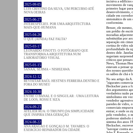
incisiva a edifício
2025-09-05
movimento de vangu
primeiro lugar para
LUÍS CRISTINO DA SILVA, UM PERCURSO ATÉ
desenvolvimento, cu
NOVA OEIRAS
cidade em corredore
sintomático de um 
2025-06-27
conformista.
INTERESPECIES
. POR UMA ARQUITECTURA
MAIS-QUE-HUMANA
Breuer, ele mesmo, 
um prédio de escrit
2025-04-26
moradias adjacente
substituídas por a
O QUE (AINDA) FAZ FALTA?
separação em cimen
cortina de vidro nã
2025-03-17
profundidade da op
LEONARDO FINOTTI: O FOTÓGRAFO QUE
dentro dele. Janela
TRANSFORMA A ARQUITETURA NUM
sugeriam surpreende
LABORATÓRIO VISUAL
críticos que pensav
News, Thomas Hess,
2025-01-15
estavam a pensar q
SANAA, SEJIMA + NISHIZAWA
dos nossos querido
os salões de chá e 
2024-12-12
No seu artigo da A
REVISITAR RAÚL HESTNES FERREIRA DENTRO E
"zigurates comercia
FORA DO MUSEU
Heckscher para a fo
dos argumentos apre
2024-10-30
verdadeira razão p
ENTRE O BANAL E O SINGULAR : UMA LEITURA
simbolismo em vez d
DE LOOS, ROSSI E SIZA
vendedor agressivo:
paredes de vidro, o
2024-09-23
comerciais empurra
ATELIER RUA: O TRIUNFO DA SIMPLICIDADE
entrar; e onde os z
QUE INSPIRA UMA GERAÇÃO
pelo vendedor, o m
poderoso símbolo da
2024-08-22
sistema dos anos 1
Heckscher, escreve
ANA ARAGÃO E GONÇALO M. TAVARES: O
"navegar contra as 
EXERCÍCIO REPARADOR DA CIDADE
John F. Kennedy, q