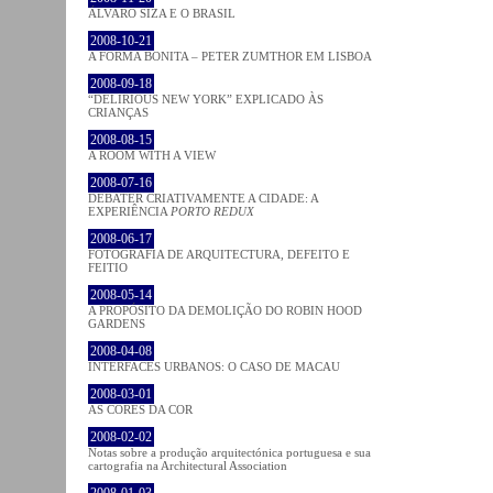
ÁLVARO SIZA E O BRASIL
2008-10-21
A FORMA BONITA – PETER ZUMTHOR EM LISBOA
2008-09-18
“DELIRIOUS NEW YORK” EXPLICADO ÀS
CRIANÇAS
2008-08-15
A ROOM WITH A VIEW
2008-07-16
DEBATER CRIATIVAMENTE A CIDADE: A
EXPERIÊNCIA
PORTO REDUX
2008-06-17
FOTOGRAFIA DE ARQUITECTURA, DEFEITO E
FEITIO
2008-05-14
A PROPÓSITO DA DEMOLIÇÃO DO ROBIN HOOD
GARDENS
2008-04-08
INTERFACES URBANOS: O CASO DE MACAU
2008-03-01
AS CORES DA COR
2008-02-02
Notas sobre a produção arquitectónica portuguesa e sua
cartografia na Architectural Association
2008-01-03