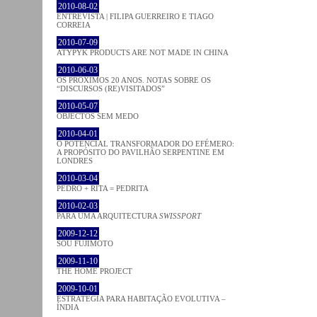
2010-08-02
ENTREVISTA | FILIPA GUERREIRO E TIAGO
CORREIA
2010-07-09
ATYPYK PRODUCTS ARE NOT MADE IN CHINA
2010-06-03
OS PRÓXIMOS 20 ANOS. NOTAS SOBRE OS
“DISCURSOS (RE)VISITADOS”
2010-05-07
OBJECTOS SEM MEDO
2010-04-01
O POTENCIAL TRANSFORMADOR DO EFÉMERO:
A PROPÓSITO DO PAVILHÃO SERPENTINE EM
LONDRES
2010-03-04
PEDRO + RITA = PEDRITA
2010-02-03
PARA UMA ARQUITECTURA
SWISSPORT
2009-12-12
SOU FUJIMOTO
2009-11-10
THE HOME PROJECT
2009-10-01
ESTRATÉGIA PARA HABITAÇÃO EVOLUTIVA –
ÍNDIA