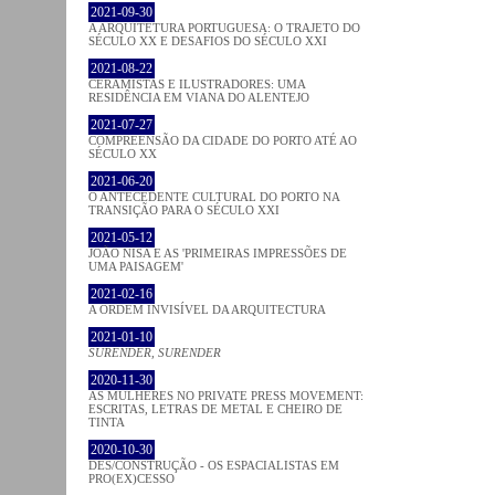
2021-09-30
A ARQUITETURA PORTUGUESA: O TRAJETO DO
SÉCULO XX E DESAFIOS DO SÉCULO XXI
2021-08-22
CERAMISTAS E ILUSTRADORES: UMA
RESIDÊNCIA EM VIANA DO ALENTEJO
2021-07-27
COMPREENSÃO DA CIDADE DO PORTO ATÉ AO
SÉCULO XX
2021-06-20
O ANTECEDENTE CULTURAL DO PORTO NA
TRANSIÇÃO PARA O SÉCULO XXI
2021-05-12
JOÃO NISA E AS 'PRIMEIRAS IMPRESSÕES DE
UMA PAISAGEM'
2021-02-16
A ORDEM INVISÍVEL DA ARQUITECTURA
2021-01-10
SURENDER, SURENDER
2020-11-30
AS MULHERES NO PRIVATE PRESS MOVEMENT:
ESCRITAS, LETRAS DE METAL E CHEIRO DE
TINTA
2020-10-30
DES/CONSTRUÇÃO - OS ESPACIALISTAS EM
PRO(EX)CESSO