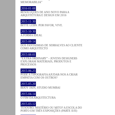
MEMORABILIA”
2016-01-08
RESOLUÇÕES DE ANO NOVO PARA A
ARQUITETURA E DESIGN EM 2016
2015-11-30
BITTE LEBN. POR FAVOR, VIVE.
2015-10-30
A FORMA IDEAL
2015-09-14
DOS FANTASMAS DE SERRALVES AO CLIENTE
COMO ARQUITECTO
2015-08-01
“EXTRA ORDINARY” - JOVENS DESIGNERS
EXPLORAM MATERIAIS, PRODUTOS E
PROCESSOS
2015-06-25
PODE A TIPOGRAFIA AJUDAR-NOS A CRIAR
EMPATIA COM OS OUTROS?
2015-05-20
BIJOY JAIN, STUDIO MUMBAI
2015-04-14
O FIM DA ARQUITECTURA
2015-03-12
TESOURO, MISTÉRIO OU MITO? A ESCOLA DO
PORTO EM TRÊS EXPOSIÇÕES (PARTE II/II)