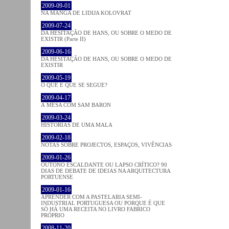
2009-09-01
NA MANGA DE LIDIJA KOLOVRAT
2009-07-24
DA HESITAÇÃO DE HANS, OU SOBRE O MEDO DE
EXISTIR (Parte II)
2009-06-16
DA HESITAÇÃO DE HANS, OU SOBRE O MEDO DE
EXISTIR
2009-05-19
O QUE É QUE SE SEGUE?
2009-04-17
À MESA COM SAM BARON
2009-03-24
HISTÓRIAS DE UMA MALA
2009-02-18
NOTAS SOBRE PROJECTOS, ESPAÇOS, VIVÊNCIAS
2009-01-26
OUTONO ESCALDANTE OU LAPSO CRÍTICO? 90
DIAS DE DEBATE DE IDEIAS NA ARQUITECTURA
PORTUENSE
2009-01-16
APRENDER COM A PASTELARIA SEMI-
INDUSTRIAL PORTUGUESA OU PORQUE É QUE
SÓ HÁ UMA RECEITA NO LIVRO FABRICO
PRÓPRIO
2008-11-20