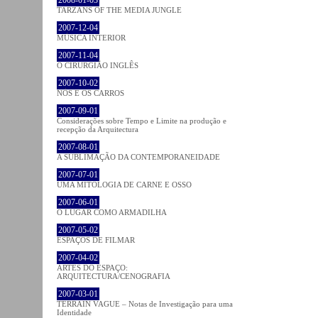
TARZANS OF THE MEDIA JUNGLE
2007-12-04
MÚSICA INTERIOR
2007-11-04
O CIRURGIÃO INGLÊS
2007-10-02
NÓS E OS CARROS
2007-09-01
Considerações sobre Tempo e Limite na produção e
recepção da Arquitectura
2007-08-01
A SUBLIMAÇÃO DA CONTEMPORANEIDADE
2007-07-01
UMA MITOLOGIA DE CARNE E OSSO
2007-06-01
O LUGAR COMO ARMADILHA
2007-05-02
ESPAÇOS DE FILMAR
2007-04-02
ARTES DO ESPAÇO:
ARQUITECTURA/CENOGRAFIA
2007-03-01
TERRAIN VAGUE – Notas de Investigação para uma
Identidade