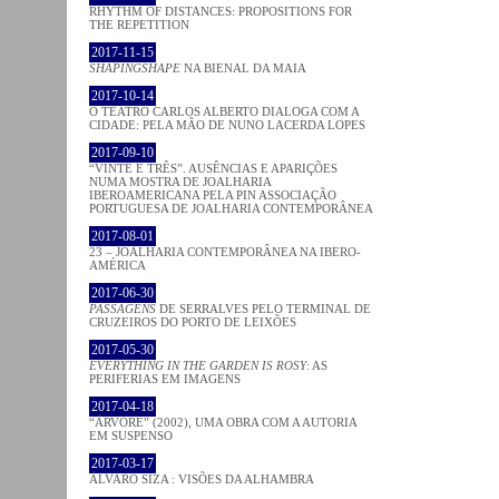
RHYTHM OF DISTANCES: PROPOSITIONS FOR
THE REPETITION
2017-11-15
SHAPINGSHAPE
NA BIENAL DA MAIA
2017-10-14
O TEATRO CARLOS ALBERTO DIALOGA COM A
CIDADE: PELA MÃO DE NUNO LACERDA LOPES
2017-09-10
“VINTE E TRÊS”. AUSÊNCIAS E APARIÇÕES
NUMA MOSTRA DE JOALHARIA
IBEROAMERICANA PELA PIN ASSOCIAÇÃO
PORTUGUESA DE JOALHARIA CONTEMPORÂNEA
2017-08-01
23 – JOALHARIA CONTEMPORÂNEA NA IBERO-
AMÉRICA
2017-06-30
PASSAGENS
DE SERRALVES PELO TERMINAL DE
CRUZEIROS DO PORTO DE LEIXÕES
2017-05-30
EVERYTHING IN THE GARDEN IS ROSY
: AS
PERIFERIAS EM IMAGENS
2017-04-18
“ÁRVORE” (2002), UMA OBRA COM A AUTORIA
EM SUSPENSO
2017-03-17
ÁLVARO SIZA : VISÕES DA ALHAMBRA