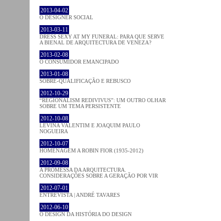
2013-04-02
O DESIGNER SOCIAL
2013-03-11
DRESS SEXY AT MY FUNERAL: PARA QUE SERVE
A BIENAL DE ARQUITECTURA DE VENEZA?
2013-02-08
O CONSUMIDOR EMANCIPADO
2013-01-08
SOBRE-QUALIFICAÇÃO E REBUSCO
2012-10-29
“REGIONALISM REDIVIVUS”: UM OUTRO OLHAR
SOBRE UM TEMA PERSISTENTE
2012-10-08
LEVINA VALENTIM E JOAQUIM PAULO
NOGUEIRA
2012-10-07
HOMENAGEM A ROBIN FIOR (1935-2012)
2012-09-08
A PROMESSA DA ARQUITECTURA.
CONSIDERAÇÕES SOBRE A GERAÇÃO POR VIR
2012-07-01
ENTREVISTA | ANDRÉ TAVARES
2012-06-10
O DESIGN DA HISTÓRIA DO DESIGN