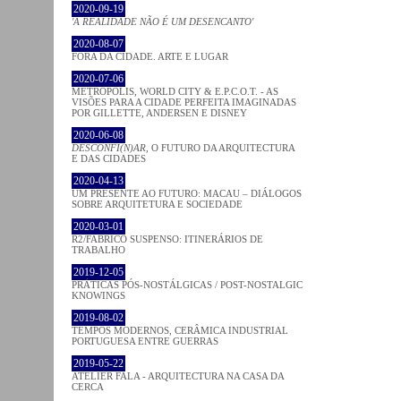
2020-09-19
'A REALIDADE NÃO É UM DESENCANTO'
2020-08-07
FORA DA CIDADE. ARTE E LUGAR
2020-07-06
METROPOLIS, WORLD CITY & E.P.C.O.T. - AS
VISÕES PARA A CIDADE PERFEITA IMAGINADAS
POR GILLETTE, ANDERSEN E DISNEY
2020-06-08
DESCONFI(N)AR
, O FUTURO DA ARQUITECTURA
E DAS CIDADES
2020-04-13
UM PRESENTE AO FUTURO: MACAU – DIÁLOGOS
SOBRE ARQUITETURA E SOCIEDADE
2020-03-01
R2/FABRICO SUSPENSO: ITINERÁRIOS DE
TRABALHO
2019-12-05
PRÁTICAS PÓS-NOSTÁLGICAS / POST-NOSTALGIC
KNOWINGS
2019-08-02
TEMPOS MODERNOS, CERÂMICA INDUSTRIAL
PORTUGUESA ENTRE GUERRAS
2019-05-22
ATELIER FALA - ARQUITECTURA NA CASA DA
CERCA