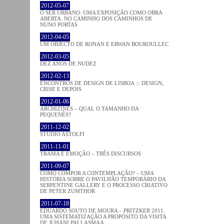
2012-05-07
O SER URBANO: UMA EXPOSIÇÃO COMO OBRA
ABERTA. NO CAMINHO DOS CAMINHOS DE
NUNO PORTAS
2012-04-05
UM OBJECTO DE RONAN E ERWAN BOUROULLEC
2012-03-05
DEZ ANOS DE NUDEZ
2012-02-13
ENCONTROS DE DESIGN DE LISBOA ::: DESIGN,
CRISE E DEPOIS
2012-01-06
ARCHIZINES – QUAL O TAMANHO DA
PEQUENÊS?
2011-12-02
STUDIO ASTOLFI
2011-11-01
TRAMA E EMOÇÃO – TRÊS DISCURSOS
2011-09-07
COMO COMPOR A CONTEMPLAÇÃO? – UMA
HISTÓRIA SOBRE O PAVILHÃO TEMPORÁRIO DA
SERPENTINE GALLERY E O PROCESSO CRIATIVO
DE PETER ZUMTHOR
2011-07-18
EDUARDO SOUTO DE MOURA – PRITZKER 2011.
UMA SISTEMATIZAÇÃO A PROPÓSITO DA VISITA
DE JUHANI PALLASMAA