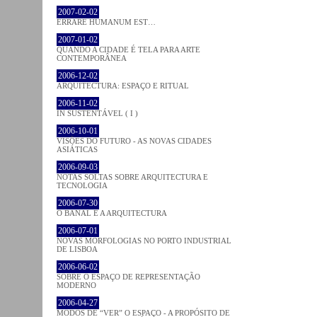
2007-02-02
ERRARE HUMANUM EST…
2007-01-02
QUANDO A CIDADE É TELA PARA ARTE
CONTEMPORÂNEA
2006-12-02
ARQUITECTURA: ESPAÇO E RITUAL
2006-11-02
IN SUSTENTÁVEL ( I )
2006-10-01
VISÕES DO FUTURO - AS NOVAS CIDADES
ASIÁTICAS
2006-09-03
NOTAS SOLTAS SOBRE ARQUITECTURA E
TECNOLOGIA
2006-07-30
O BANAL E A ARQUITECTURA
2006-07-01
NOVAS MORFOLOGIAS NO PORTO INDUSTRIAL
DE LISBOA
2006-06-02
SOBRE O ESPAÇO DE REPRESENTAÇÃO
MODERNO
2006-04-27
MODOS DE “VER” O ESPAÇO - A PROPÓSITO DE