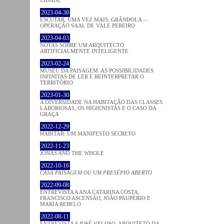
2023-04-30
ESCUTAR, UMA VEZ MAIS, GRÂNDOLA —
OPERAÇÃO SAAL DE VALE PEREIRO
2023-04-03
NOTAS SOBRE UM ARQUITECTO
ARTIFICIALMENTE INTELIGENTE
2023-02-24
MUSEU DA PAISAGEM. AS POSSIBILIDADES
INFINITAS DE LER E REINTERPRETAR O
TERRITÓRIO
2023-01-30
A DIVERSIDADE NA HABITAÇÃO DAS CLASSES
LABORIOSAS, OS HIGIENISTAS E O CASO DA
GRAÇA
2022-12-29
HABITAR: UM MANIFESTO SECRETO
2022-11-23
JONAS AND THE WHOLE
2022-10-16
CASA PAISAGEM
OU
UM PRESÉPIO ABERTO
2022-09-08
ENTREVISTA A ANA CATARINA COSTA,
FRANCISCO ASCENSÃO, JOÃO PAUPÉRIO E
MARIA REBELO
2022-08-11
ENTREVISTA A JOSÉ VELOSO, ARQUITETO DA