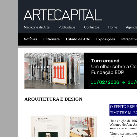
Magazine de Arte
Publicidade
Contactos
Home
Agenda-
Notícias
Entrevista
Estado da Arte
Exposições
Perspetiv
ARQUITETURA E DESIGN
O EFEITO BREU
TIMOTHY M. 
Uma edição de 19
Whitney de Arte Am
americano em mud
"Quero ser incomod
Peter Blake nas pá