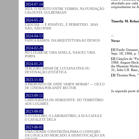
abordado por cada 
2024-07-14
originalmente na A
SIZA: O SUJEITO ENTRE VERBOS, NA FUNDAÇÃO
CALOUSTE GULBENKIAN
2024-05-22
Timothy M. Roha
EXOUSIA
— É POSSÍVEL, É PERMITIDO...MAS
NÃO, NÃO PODE
:::
2024-04-13
PÁDUA RAMOS: DA ARQUITETURA AO DESIGN
Notas
2024-02-26
[1]
Emily Genauer,
NO LUGAR DE UMA JANELA, NASCEU UMA
Sept. 18, 1966, p. 
PORTA
[2]
Citações de “F
1966. August Hecks
2024-01-21
the Museum Works,”
TERCEIRO ANDAR
DE LUCIANA FINA OU
31; John I.H. Baur,
DESTINAÇÃO (EST)ÉTICA
[3]
Thomas Hess, “
2023-11-02
A PROPÓSITO DE
ONDE VAMOS MORAR?
— CICLO
DE CINEMA POR ANDY RECTOR
[a segunda parte d
2023-09-11
CARTOGRAFIA DO HORIZONTE: DO TERRITÓRIO
AOS LUGARES
2023-08-05
O ESTALEIRO, O LABORATÓRIO, A SUA CAIXA E
O CAVALETE DELA
2023-06-01
UMA CIDADE CONSTRUÍDA PARA O CONSUMO:
DA LÓGICA DO MERCADO À DISNEYFICAÇÃO DA
CIDADE