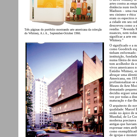
artes contra as emp
distância num trech
Madison – uma rua 
seu cinismo e étic
eram os espectros r
a cidade em seu re
descreveu como a e
residia: "‘Avenida
Três páginas do portfolio mostrando arte americana da colecção
nuances, nem todas
do Whitney, A.i.A., September-October 1966.
significar a arte e
Whitney."
O significado e a 
como Goodrich expl
tinham enformado de
instituição, funda
numa fileira de mor
tom acolhedor da or
vivos americanos n
Estúdio Whitney, e
abraçar uma identi
Americana, em 193
profissionalizar-se
Museu de Arte Mode
demasiado pequeno
decidiu erguer uma
vez por todas a dis
maturação e dar-lhe
O arquitecto do no
qualidade: Marcel 
então no ápice de 
Mundial, de Le Cor
moderna precisava 
antigas que haviam
expressar estes atr
como exemplificad
de igrejas e moste