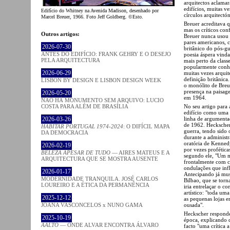
arquitectos aclamar
edifícios, muitas 
Edifício do Whitney na Avenida Madison, desenhado por
círculos arquitectón
Marcel Breuer, 1966. Foto Jeff Goldberg. ©Esto.
Breuer acreditava 
mas os críticos co
Outros artigos:
Breuer nunca usou p
pares americanos, 
2026-07-30
britânico do pós-g
ANTES DO EDIFÍCIO: FRANK GEHRY E O DESEJO
poesia áspera vinda
PELA ARQUITECTURA
mais perto da class
popularmente conh
2026-06-29
muitas vezes arquit
definição britânic
LISBON BY DESIGN E LISBON DESIGN WEEK
o monólito de Breue
presença na paisage
2026-05-20
em 1964.
NÃO HÁ MONUMENTO SEM ARQUIVO: LUCIO
COSTA PARA ALÉM DE BRASÍLIA
No seu artigo para
edifício como uma q
2026-03-26
linha de argumenta
de 1962. Heckscher 
HABITAR PORTUGAL 1974-2024
: O DIFÍCIL MAPA
guerra, tendo sido 
DA DEMOCRACIA
durante a administ
oratória de Kenned
2026-02-19
por vezes profética
BELEZA APESAR DE TUDO
— AIRES MATEUS E A
segundo ele, "Um 
ARQUITECTURA QUE SE MOSTRA AUSENTE
frontalmente com c
ondulações que inf
2026-01-17
Antecipando já mu
MODERNIDADE TRANQUILA. JOSÉ CARLOS
Bilbao, que se tor
LOUREIRO E A ÉTICA DA PERMANÊNCIA
iria entrelaçar o c
artístico: "toda uma
2025-12-12
as pequenas lojas 
JOANA VASCONCELOS x NUNO GAMA
ousada".
Heckscher responde
2025-10-19
época, explicando q
AALTO
— ONDE ALVAR ENCONTRA ÁLVARO
facto "uma crítica 