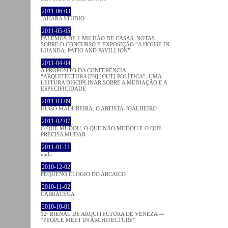
2011-06-03
JAHARA STUDIO
2011-05-05
FALEMOS DE 1 MILHÃO DE CASAS. NOTAS
SOBRE O CONCURSO E EXPOSIÇÃO “A HOUSE IN
LUANDA: PATIO AND PAVILLION”
2011-04-04
A PROPÓSITO DA CONFERÊNCIA
“ARQUITECTURA [IN] ]OUT[ POLÍTICA”: UMA
LEITURA DISCIPLINAR SOBRE A MEDIAÇÃO E A
ESPECIFICIDADE
2011-03-09
HUGO MADUREIRA: O ARTISTA-JOALHEIRO
2011-02-07
O QUE MUDOU, O QUE NÃO MUDOU E O QUE
PRECISA MUDAR
2011-01-11
nada
2010-12-02
PEQUENO ELOGIO DO ARCAICO
2010-11-02
CABRACEGA
2010-10-01
12ª BIENAL DE ARQUITECTURA DE VENEZA —
“PEOPLE MEET IN ARCHITECTURE”