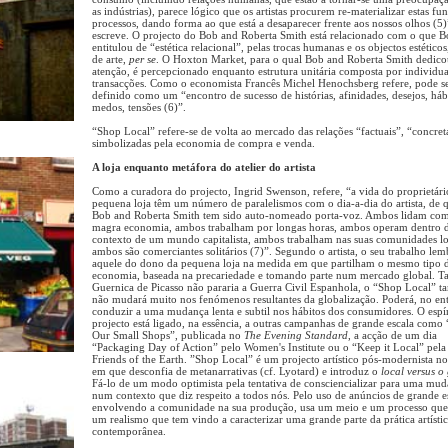
as indústrias), parece lógico que os artistas procurem re-materializar estas fu
processos, dando forma ao que está a desaparecer frente aos nossos olhos (5)
escreve. O projecto do Bob and Roberta Smith está relacionado com o que B
entitulou de “estética relacional”, pelas trocas humanas e os objectos estéticos
de arte,
per se
. O Hoxton Market, para o qual Bob and Roberta Smith dedico
atenção, é percepcionado enquanto estrutura unitária composta por individu
transacções. Como o economista Francês Michel Henochsberg refere, pode s
definido como um “encontro de sucesso de histórias, afinidades, desejos, háb
medos, tensões (6)”.
“Shop Local” refere-se de volta ao mercado das relações “factuais”, “concret
simbolizadas pela economia de compra e venda.
A loja enquanto metáfora do atelier do artista
Como a curadora do projecto, Ingrid Swenson, refere, “a vida do proprietár
pequena loja têm um número de paralelismos com o dia-a-dia do artista, de
Bob and Roberta Smith tem sido auto-nomeado porta-voz. Ambos lidam co
magra economia, ambos trabalham por longas horas, ambos operam dentro 
contexto de um mundo capitalista, ambos trabalham nas suas comunidades lo
ambos são comerciantes solitários (7)”. Segundo o artista, o seu trabalho lem
aquele do dono da pequena loja na medida em que partilham o mesmo tipo 
economia, baseada na precariedade e tomando parte num mercado global. T
Guernica de Picasso não pararia a Guerra Civil Espanhola, o “Shop Local” 
não mudará muito nos fenómenos resultantes da globalização. Poderá, no ent
conduzir a uma mudança lenta e subtil nos hábitos dos consumidores. O espír
projecto está ligado, na essência, a outras campanhas de grande escala como
Our Small Shops”, publicada no
The Evening Standard
, a acção de um dia
“Packaging Day of Action” pelo Women's Institute ou o “Keep it Local” pe
Friends of the Earth. ”Shop Local” é um projecto artístico pós-modernista no
em que desconfia de metanarrativas (cf. Lyotard) e introduz o
local versus o
Fá-lo de um modo optimista pela tentativa de consciencializar para uma mu
num contexto que diz respeito a todos nós. Pelo uso de anúncios de grande e
envolvendo a comunidade na sua produção, usa um meio e um processo que 
um realismo que tem vindo a caracterizar uma grande parte da prática artísti
contemporânea.