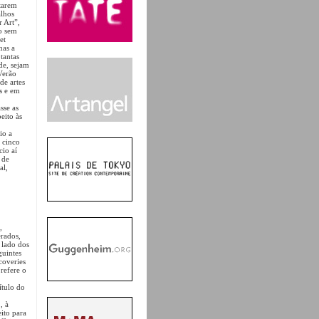
itarem
alhos
 Art”,
o sem
et
mas a
tantas
de, sejam
Verão
de artes
s e em
sse as
eito às
io a
r cinco
cio aí
 de
al,
,
erados,
 lado dos
guintes
coveries
refere o
ítulo do
l
, à
eito para