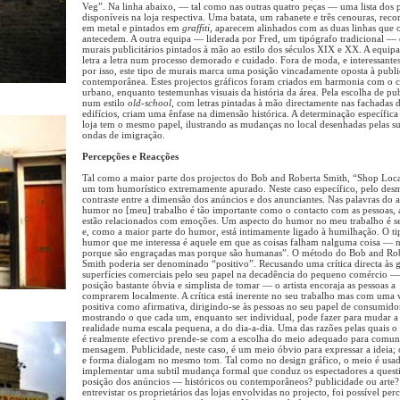
Veg”. Na linha abaixo, — tal como nas outras quatro peças — uma lista dos 
disponíveis na loja respectiva. Uma batata, um rabanete e três cenouras, reco
em metal e pintados em
graffiti,
aparecem alinhados com as duas linhas que 
antecedem. A outra equipa — liderada por Fred, um tipógrafo tradicional — 
murais publicitários pintados à mão ao estilo dos séculos XIX e XX. A equip
letra a letra num processo demorado e cuidado. Fora de moda, e interessantes
por isso, este tipo de murais marca uma posição vincadamente oposta à publ
contemporânea. Estes projectos gráficos foram criados em harmonia com o c
urbano, enquanto testemunhas visuais da história da área. Pela escolha de pu
num estilo
old-school,
com letras pintadas à mão directamente nas fachadas 
edifícios, criam uma ênfase na dimensão histórica. A determinação específica
loja tem o mesmo papel, ilustrando as mudanças no local desenhadas pelas su
ondas de imigração.
Percepções e Reacções
Tal como a maior parte dos projectos do Bob and Roberta Smith, “Shop Loc
um tom humorístico extremamente apurado. Neste caso específico, pelo des
contraste entre a dimensão dos anúncios e dos anunciantes. Nas palavras do ar
humor no [meu] trabalho é tão importante como o contacto com as pessoas,
estão relacionados com emoções. Um aspecto do humor no meu trabalho é se
e, como a maior parte do humor, está intimamente ligado à humilhação. O ti
humor que me interessa é aquele em que as coisas falham nalguma coisa — 
porque são engraçadas mas porque são humanas”. O método do Bob and Ro
Smith poderia ser denominado “positivo”. Recusando uma crítica directa às 
superfícies comerciais pelo seu papel na decadência do pequeno comércio 
posição bastante óbvia e simplista de tomar — o artista encoraja as pessoas a
comprarem localmente. A crítica está inerente no seu trabalho mas com uma 
positiva como afirmativa, dirigindo-se às pessoas no seu papel de consumido
mostrando o que cada um, enquanto ser individual, pode fazer para mudar a
realidade numa escala pequena, a do dia-a-dia. Uma das razões pelas quais o
é realmente efectivo prende-se com a escolha do meio adequado para comun
mensagem. Publicidade, neste caso, é um meio óbvio para expressar a ideia;
e forma dialogam no mesmo tom. Tal como no design gráfico, o meio é usa
implementar uma subtil mudança formal que conduz os espectadores a quest
posição dos anúncios — históricos ou contemporâneos? publicidade ou arte
entrevistar os proprietários das lojas envolvidas no projecto, foi possível per