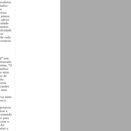
produtos
rtados
os
criou
a pintou
 talvez
icidade
enário
blicidade
dos
 de cada
cessivas
al” tem
mesurado
tista, “O
 ambos
r sério
po de
não
berta
grandes
— uma
voz tanto
res e
 projecto
icar a
 conteúdo
do para
ionar a
? Ao
ceber a