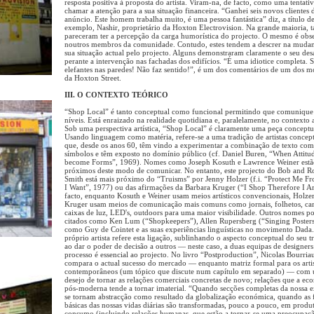
resposta positiva à proposta do artista. Viram-na, de facto, como uma tentati
chamar a atenção para a sua situação financeira. “Ganhei seis novos clientes 
anúncio. Este homem trabalha muito, é uma pessoa fantástica” diz, a título d
exemplo, Nashir, proprietário da Hoxton Electrovision. Na grande maioria,
pareceram ter a percepção da carga humorística do projecto. O mesmo é obs
noutros membros da comunidade. Contudo, estes tendem a descrer na muda
sua situação actual pelo projecto. Alguns demonstraram claramente o seu de
perante a intervenção nas fachadas dos edifícios. “É uma idiotice completa. 
elefantes nas paredes! Não faz sentido!”, é um dos comentários de um dos m
da Hoxton Street.
III. O CONTEXTO TEÓRICO
“Shop Local” é tanto conceptual como funcional permitindo que comunique 
níveis. Está enraizado na realidade quotidiana e, paralelamente, no contexto ar
Sob uma perspectiva artística, “Shop Local” é claramente uma peça conceptu
Usando linguagem como matéria, refere-se a uma tradição de artistas concep
que, desde os anos 60, têm vindo a experimentar a combinação de texto com
símbolos e têm exposto no domínio público (cf. Daniel Buren, “When Attitu
become Forms”, 1969). Nomes como Joseph Kosuth e Lawrence Weiner estã
próximos deste modo de comunicar. No entanto, este projecto do Bob and R
Smith está mais próximo do “Truisms” por Jenny Holzer (f.i. “Protect Me F
I Want”, 1977) ou das afirmações da Barbara Kruger (“I Shop Therefore I A
facto, enquanto Kosuth e Weiner usam meios artísticos convencionais, Holzer
Kruger usam meios de comunicação mais comuns como jornais, folhetos, car
caixas de luz, LED's, outdoors para uma maior visibilidade. Outros nomes p
citados como Ken Lum (“Shopkeepers”), Allen Rupersberg (“Singing Posters”
como Guy de Cointet e as suas experiências linguísticas no movimento Dada
próprio artista refere esta ligação, sublinhando o aspecto conceptual do seu t
ao dar o poder de decisão a outros — neste caso, a duas equipas de designer
processo é essencial ao projecto. No livro “Postproduction”, Nicolas Bourria
compara o actual sucesso do mercado — enquanto matriz formal para os artis
contemporâneos (um tópico que discute num capítulo em separado) — com
desejo de tornar as relações comerciais concretas de novo; relações que a ec
pós-moderna tende a tornar imaterial. “Quando secções completas da nossa e
se tornam abstracção como resultado da globalização económica, quando as 
básicas das nossas vidas diárias são transformadas, pouco a pouco, em produ
consumo (incluindo relações humanas, que estão a tornar-se uma preocupaç