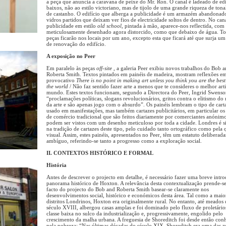
a peça que anuncia a caravana de peixe do Mr. Ron. O canal é ladeado de edi
baixos, não ao estilo victoriano, mas de tijolo de uma grande riqueza de tona
de castanho. O edifício que alberga a publicidade é um armazém abandonad
vidros partidos que deixam ver fios de electricidade soltos de dentro. No cana
publicidade em estilo
old school,
pintada à mão, aparece-nos reflectida, com
meticulosamente desenhado agora distorcido, como que debaixo de água. To
peças ficarão nos locais por um ano, excepto esta que ficará até que surja um
de renovação do edifício.
A exposição no Peer
Em paralelo às peças
off-site
, a galeria Peer exibiu novos trabalhos do Bob 
Roberta Smith. Textos pintados em painéis de madeira, mostram reflexões e
provocativo
There is no point in making art unless you think you are the best 
the world
/ Não faz sentido fazer arte a menos que te consideres o melhor arti
mundo. Estes textos funcionam, segundo a Directora do Peer, Ingrid Swens
“proclamações políticas, slogans revolucionários, gritos contra o elitismo d
da arte e são apenas jogo com o absurdo”. Os painéis lembram o tipo de cart
usado em manifestações, mas também cartazes publicitários, em particular os 
de comércio tradicional que são feitos diariamente por comerciantes anónim
podem ser vistos com um desenho meticuloso por toda a cidade. Londres é s
na tradição de cartazes deste tipo, pelo cuidado tanto ortográfico como pela 
visual. Assim, estes painéis, apresentados no Peer, têm um estatuto deliberad
ambíguo, referindo-se tanto a progresso como a exploração social.
II. CONTEXTOS HISTÓRICO E FORMAL
História
Antes de descrever o projecto em detalhe, é necessário fazer uma breve intr
panorama histórico de Hoxton. A relevância desta contextualização prende-s
facto do projecto do Bob and Roberta Smith basear-se claramente nos
desenvolvimentos social, histórico e económicos desta área. Tal como a maio
distritos Londrinos, Hoxton era originalmente rural. No entanto, até meados
século XVIII, albergou casas amplas e foi dominado pelo fluxo de proletário
classe baixa no sulco da industrialização e, progressivamente, engolido pelo
crescimento da malha urbana. A freguesia de Shoreditch foi desde então con
pela pobreza: “Nas últimas décadas do século XIX, Shoreditch era uma das z