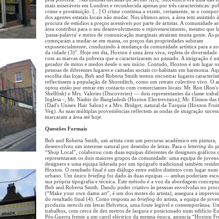
mais miseráveis em Londres e reconhecida apenas por três características: po
crime e prostituição. [...] O crime continua a existir, certamente, se o compo
dos agentes estatais locais não mudar. Nos últimos anos, a área tem assistido 
procura de estúdios a preços acessíveis por parte de artistas. A comunidade art
área contribui para o seu desenvolvimento e rejuvenescimento, mesmo que l
'passa-palavra' e meios de comunicação marginais atraíram muita gente. As p
começaram a mudar-se em massa, os preços das propriedades subiram
exponencialmente, conduzindo à mudança da comunidade artística para a zo
da cidade (3)”. Hoje em dia, Hoxton é uma área viva, repleta de diversidade
com as marcas da pobreza que a caracterizaram no passado. A imigração é u
gerador de mitos e medos desde o seu início. Contudo, Hoxton é um lugar o
pessoas de diferentes lugares e camadas sociais co-habitam em harmonia. A
escolha das lojas, Bob and Roberta Smith tentou encontrar lugares característ
reflectissem a população de Shoreditch, como um retrato colectivo vivo. O ar
optou então por entrar em contacto com comerciantes locais: Mr. Ron (Ron's
Shellfish) e Mrs. Valeries (Discoveries) — dois representantes da classe traba
Inglesa -; Mr. Nashir do Bangladesh (Hoxton Electrevision); Mr. Elisson das 
(Dad's Unisex Hair Salon) e a Mrs. Bridget, natural da Turquia (Hoxton Frui
Veg). As suas múltiplas proveniências reflectem as ondas de imigração sucess
marcaram a área até hoje.
Questões Formais
Bob and Roberta Smith, um artista com um percurso académico em pintura,
desenvolveu um interesse natural por desenho de letras. Para o
lettering
do pr
“Shop Local”, colaborou com duas equipas diferentes de designers gráficos 
representaram os dois maiores grupos da comunidade: uma equipa de jovens
designers e uma equipa liderada por um tipógrafo tradicional também reside
Hoxton. O resultado final é um diálogo entre estilos distintos com lugar num
urbano. Um único
briefing
foi dado às duas equipas — ambas poderiam esco
sua própria tipografia e técnica. Este método é a voz da abordagem conceptu
Bob and Roberta Smith. Dando poder criativo às pessoas envolvidas no proc
(“Make your own damn art”, é um dos motes do artista), assegura a imprevis
do resultado final (4). Como resposta ao
briefing
do artista, a equipa de joven
produziu
stencils
em letras Helvetica, uma fonte legível e contemporânea. U
trabalhos, com cerca de dez metros de largura e posicionado num edifício Es
Pós-Guerra frente a um carril eléctrico da mesma época, anuncia “Hoxton Fr