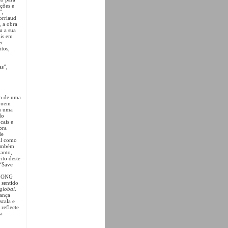
nções e
”,
orriaud
, a obra
u a sua
ais em
er
itos,
as”,
io de uma
 quem
m uma
do
cais e
bra
de
al como
também
anto,
ito deste
 “Save
la ONG
 sentido
 global
.
dança
scala e
reflecte
ca