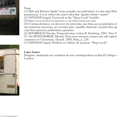
Notas
(1)“Bob and Roberta Smith” is/are actually one individual; it is the artist Patri
pseudonym. It is to reflect the artist’s idea that “gender doesn’t matter”.
(2) SWENSON Ingrid, Foreword in the “Shop Local” booklet.
(3) http://
www.london-footprints.co.uk/wkhoxtonroute.htm
(4) O artista declarou, no decorrer da entrevista, que dizia aos proprietários d
nas primeiras conversas, ser enviado pelo conselho districtal e propôs-lhes a
criar-lhes anúncios publicitários gratuitos.
(5) BOURRIAUD Nicolas, Postproduction, Lukas & Steinberg, 2001, New Yo
32. (6) HENOCHSBERG Michel, Nous nous sentions comme une sale espèce :
commerce et l’économie, Denoël, 1999, Paris, p. 239.
(7) SWENSON Ingrid, Prefácio no folheto do projecto “Shop Local”.
Luísa Santos
Designer, mestranda em curadoria de arte contemporânea na Royal College o
Londres
 E O DESEJO