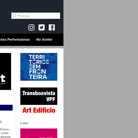
rtes Performativas
No Atelier
h.
Links
drinos.
s como
aramente