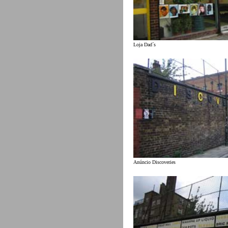
Loja Dad´s
Anúncio Discoveries