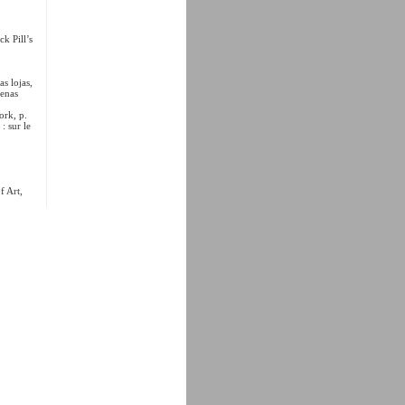
ck Pill’s
as lojas,
penas
rk, p.
 sur le
f Art,