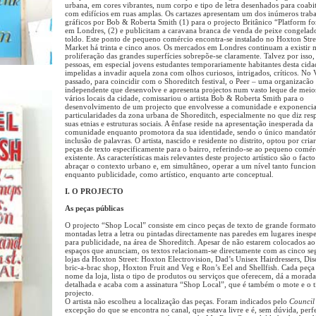
urbana, em cores vibrantes, num corpo e tipo de letra desenhados para coab
com edifícios em ruas amplas. Os cartazes apresentam um dos inúmeros trab
gráficos por Bob & Roberta Smith (1) para o projecto Britânico “Platform for
em Londres, (2) e publicitam a caravana branca de venda de peixe congelad
toldo. Este ponto de pequeno comércio encontra-se instalado no Hoxton Stre
Market há trinta e cinco anos. Os mercados em Londres continuam a existir 
proliferação das grandes superfícies sobrepõe-se claramente. Talvez por isso, 
pessoas, em especial jovens estudantes temporariamente habitantes desta cida
impelidas a invadir aquela zona com olhos curiosos, intrigados, críticos. No 
passado, para coincidir com o Shoreditch festival, o Peer – uma organizacão 
independente que desenvolve e apresenta projectos num vasto leque de meio
vários locais da cidade, comissariou o artista Bob & Roberta Smith para o
desenvolvimento de um projecto que envolvesse a comunidade e exponencia
particularidades da zona urbana de Shoreditch, especialmente no que diz resp
suas etnias e estruturas sociais. A ênfase reside na apresentação inesperada da
comunidade enquanto promotora da sua identidade, sendo o único mandatór
inclusão de palavras. O artista, nascido e residente no distrito, optou por cria
peças de texto especificamente para o bairro, referindo-se ao pequeno comér
existente. As características mais relevantes deste projecto artístico são o facto
abraçar o contexto urbano e, em simultâneo, operar a um nível tanto funcion
enquanto publicidade, como artístico, enquanto arte conceptual.
I. O PROJECTO
As peças públicas
O projecto “Shop Local” consiste em cinco peças de texto de grande formato
montadas letra a letra ou pintadas directamente nas paredes em lugares inesp
para publicidade, na área de Shoreditch. Apesar de não estarem colocados ao
espaços que anunciam, os textos relacionam-se directamente com as cinco se
lojas da Hoxton Street: Hoxton Electrovision, Dad’s Unisex Hairdressers, Dis
bric-a-brac shop, Hoxton Fruit and Veg e Ron’s Eel and Shellfish. Cada peça 
nome da loja, lista o tipo de produtos ou serviços que oferecem, dá a morada
detalhada e acaba com a assinatura “Shop Local”, que é também o mote e o t
projecto.
O artista não escolheu a localização das peças. Foram indicados pelo
Counci
excepção do que se encontra no canal, que estava livre e é, sem dúvida, perf