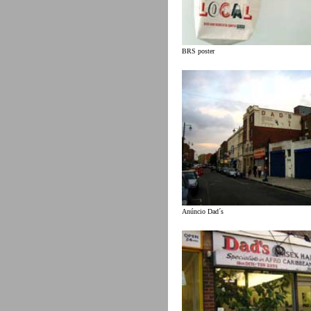
BRS poster
Anúncio Dad´s