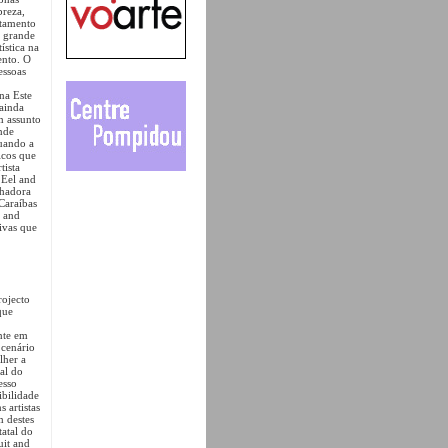
breza,
rtamento
à grande
ística na
ento. O
essoas
na Este
 ainda
m assunto
nde
quando a
icos que
tista
 Eel and
lhadora
Caraíbas
t and
ivas que
ojecto
que
nte em
 cenário
lher a
al do
esso
ibilidade
s artistas
m destes
tatal do
uit and