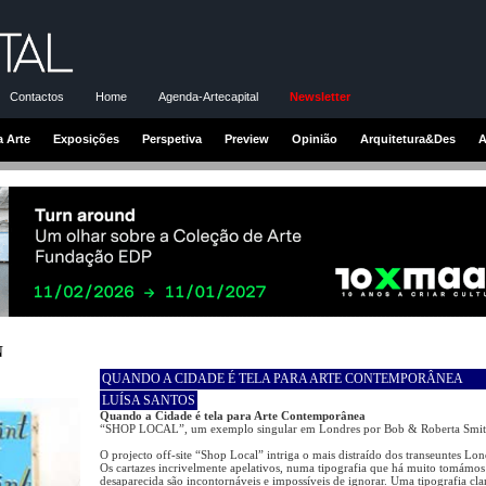
Contactos
Home
Agenda-Artecapital
Newsletter
a Arte
Exposições
Perspetiva
Preview
Opinião
Arquitetura&Des
A
N
QUANDO A CIDADE É TELA PARA ARTE CONTEMPORÂNEA
LUÍSA SANTOS
Quando a Cidade é tela para Arte Contemporânea
“SHOP LOCAL”, um exemplo singular em Londres por Bob & Roberta Smit
O projecto off-site “Shop Local” intriga o mais distraído dos transeuntes Lon
Os cartazes incrivelmente apelativos, numa tipografia que há muito tomámo
desaparecida são incontornáveis e impossíveis de ignorar. Uma tipografia cl