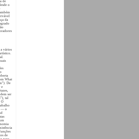
va de
desde o
e
 também
ervável
nça da
sagrado
São
oradores
a vários
tístico.
al.
tuais
des
o
oberta
rom What
m”). De
 e
tazes,
odem ser
), tal
. O
rabalho
s — o
ud
tas
 um
onomia
xistência
funções
tos de
ão para