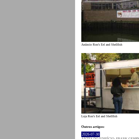
Anúncio Ron’s Eel and Shellfish
Loja Ron’s Eel and Shellfish
Outros artigos:
2026-07-30
ANTES DO EDIFÍCIO: FRANK GEHRY