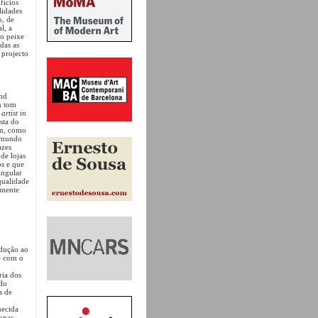
fícios
lidades
o, de
l, a
 o peixe
das as
 projecto
and
m tom
artist in
sta do
on, como
o mundo
azes
de lojas
os e que
ingular
qualidade
amente
odução ao
e com o
ria dos
 do
s de
hecida
onas