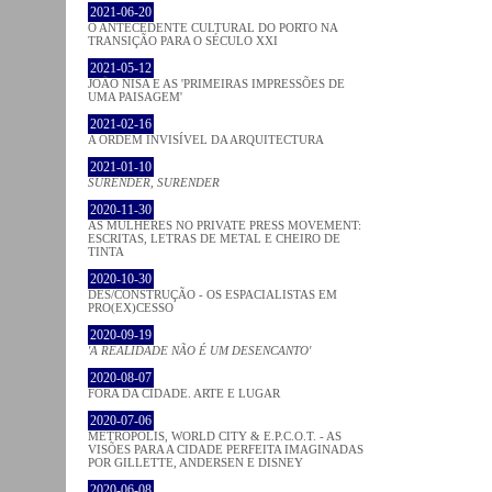
2021-06-20
O ANTECEDENTE CULTURAL DO PORTO NA
TRANSIÇÃO PARA O SÉCULO XXI
2021-05-12
JOÃO NISA E AS 'PRIMEIRAS IMPRESSÕES DE
UMA PAISAGEM'
2021-02-16
A ORDEM INVISÍVEL DA ARQUITECTURA
2021-01-10
SURENDER, SURENDER
2020-11-30
AS MULHERES NO PRIVATE PRESS MOVEMENT:
ESCRITAS, LETRAS DE METAL E CHEIRO DE
TINTA
2020-10-30
DES/CONSTRUÇÃO - OS ESPACIALISTAS EM
PRO(EX)CESSO
2020-09-19
'A REALIDADE NÃO É UM DESENCANTO'
2020-08-07
FORA DA CIDADE. ARTE E LUGAR
2020-07-06
METROPOLIS, WORLD CITY & E.P.C.O.T. - AS
VISÕES PARA A CIDADE PERFEITA IMAGINADAS
POR GILLETTE, ANDERSEN E DISNEY
2020-06-08