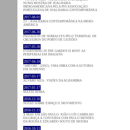
NUMA MOSTRA DE JOALHARIA
IBEROAMERICANA PELA PIN ASSOCIAÇÃO
PORTUGUESA DE JOALHARIA CONTEMPORÂNEA
2017-08-01
23 – JOALHARIA CONTEMPORÂNEA NA IBERO-
AMÉRICA
2017-06-30
PASSAGENS
DE SERRALVES PELO TERMINAL DE
CRUZEIROS DO PORTO DE LEIXÕES
2017-05-30
EVERYTHING IN THE GARDEN IS ROSY
: AS
PERIFERIAS EM IMAGENS
2017-04-18
“ÁRVORE” (2002), UMA OBRA COM A AUTORIA
EM SUSPENSO
2017-03-17
ÁLVARO SIZA : VISÕES DA ALHAMBRA
2017-01-17
MAXXI ROMA
2016-12-10
NOTAS SOBRE ESPAÇO E MOVIMENTO
2016-11-15
X BIAU EM SÃO PAULO: JOÃO LUÍS CARRILHO
DA GRAÇA À CONVERSA COM PAULO MENDES
DA ROCHA E EDUARDO SOUTO DE MOURA
2016-10-11