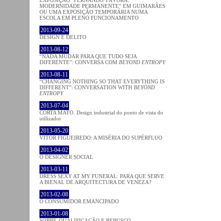
MODERNIDADE PERMANENTE” EM GUIMARÃES
OU UMA EXPOSIÇÃO TEMPORÁRIA NUMA
ESCOLA EM PLENO FUNCIONAMENTO
2013-09-24
DESIGN E DELITO
2013-08-12
“NADA MUDAR PARA QUE TUDO SEJA
DIFERENTE”: CONVERSA COM
BEYOND ENTROPY
2013-08-11
“CHANGING NOTHING SO THAT EVERYTHING IS
DIFFERENT”: CONVERSATION WITH
BEYOND
ENTROPY
2013-07-04
CORTA MATO. Design industrial do ponto de vista do
utilizador
2013-05-20
VÍTOR FIGUEIREDO: A MISÉRIA DO SUPÉRFLUO
2013-04-02
O DESIGNER SOCIAL
2013-03-11
DRESS SEXY AT MY FUNERAL: PARA QUE SERVE
A BIENAL DE ARQUITECTURA DE VENEZA?
2013-02-08
O CONSUMIDOR EMANCIPADO
2013-01-08
SOBRE-QUALIFICAÇÃO E REBUSCO