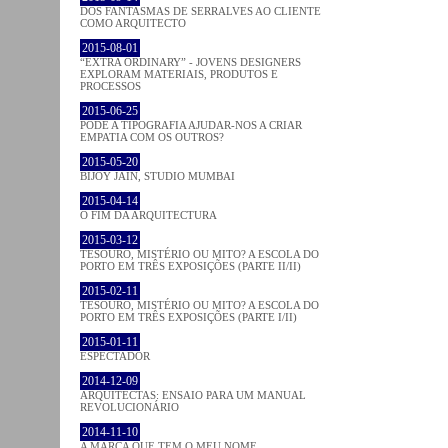
DOS FANTASMAS DE SERRALVES AO CLIENTE
COMO ARQUITECTO
2015-08-01
“EXTRA ORDINARY” - JOVENS DESIGNERS
EXPLORAM MATERIAIS, PRODUTOS E
PROCESSOS
2015-06-25
PODE A TIPOGRAFIA AJUDAR-NOS A CRIAR
EMPATIA COM OS OUTROS?
2015-05-20
BIJOY JAIN, STUDIO MUMBAI
2015-04-14
O FIM DA ARQUITECTURA
2015-03-12
TESOURO, MISTÉRIO OU MITO? A ESCOLA DO
PORTO EM TRÊS EXPOSIÇÕES (PARTE II/II)
2015-02-11
TESOURO, MISTÉRIO OU MITO? A ESCOLA DO
PORTO EM TRÊS EXPOSIÇÕES (PARTE I/II)
2015-01-11
ESPECTADOR
2014-12-09
ARQUITECTAS: ENSAIO PARA UM MANUAL
REVOLUCIONÁRIO
2014-11-10
A MARCA QUE TEM O MEU NOME