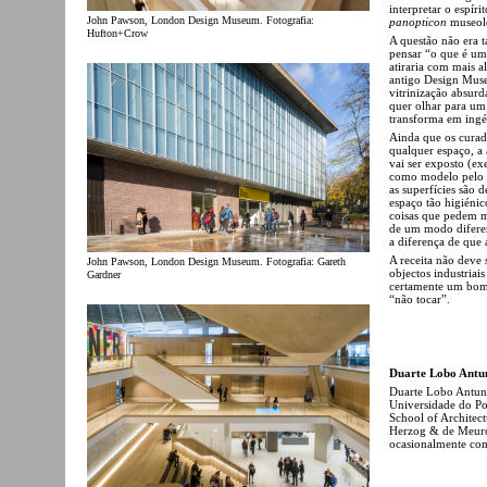
interpretar o espír
John Pawson, London Design Museum. Fotografia:
panopticon
museol
Hufton+Crow
A questão não era 
pensar “o que é um
atiraria com mais a
antigo Design Museu
vitrinização absurd
quer olhar para u
transforma em ing
Ainda que os curad
qualquer espaço, a
vai ser exposto (ex
como modelo pelo m
as superfícies são 
espaço tão higiéni
coisas que pedem 
de um modo diferen
a diferença de que 
A receita não deve 
John Pawson, London Design Museum. Fotografia: Gareth
objectos industriai
Gardner
certamente um bom 
“não tocar”.
Duarte Lobo Antu
Duarte Lobo Antune
Universidade do Por
School of Architec
Herzog & de Meuron
ocasionalmente com