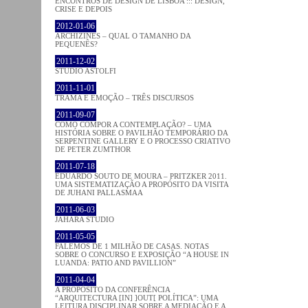
ENCONTROS DE DESIGN DE LISBOA ::: DESIGN,
CRISE E DEPOIS
2012-01-06
ARCHIZINES – QUAL O TAMANHO DA
PEQUENÊS?
2011-12-02
STUDIO ASTOLFI
2011-11-01
TRAMA E EMOÇÃO – TRÊS DISCURSOS
2011-09-07
COMO COMPOR A CONTEMPLAÇÃO? – UMA
HISTÓRIA SOBRE O PAVILHÃO TEMPORÁRIO DA
SERPENTINE GALLERY E O PROCESSO CRIATIVO
DE PETER ZUMTHOR
2011-07-18
EDUARDO SOUTO DE MOURA – PRITZKER 2011.
UMA SISTEMATIZAÇÃO A PROPÓSITO DA VISITA
DE JUHANI PALLASMAA
2011-06-03
JAHARA STUDIO
2011-05-05
FALEMOS DE 1 MILHÃO DE CASAS. NOTAS
SOBRE O CONCURSO E EXPOSIÇÃO “A HOUSE IN
LUANDA: PATIO AND PAVILLION”
2011-04-04
A PROPÓSITO DA CONFERÊNCIA
“ARQUITECTURA [IN] ]OUT[ POLÍTICA”: UMA
LEITURA DISCIPLINAR SOBRE A MEDIAÇÃO E A