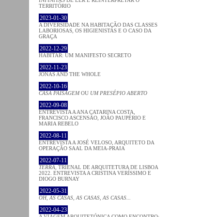
TERRITÓRIO
2023-01-30
A DIVERSIDADE NA HABITAÇÃO DAS CLASSES
LABORIOSAS, OS HIGIENISTAS E O CASO DA
GRAÇA
2022-12-29
HABITAR: UM MANIFESTO SECRETO
2022-11-23
JONAS AND THE WHOLE
2022-10-16
CASA PAISAGEM
OU
UM PRESÉPIO ABERTO
2022-09-08
ENTREVISTA A ANA CATARINA COSTA,
FRANCISCO ASCENSÃO, JOÃO PAUPÉRIO E
MARIA REBELO
2022-08-11
ENTREVISTA A JOSÉ VELOSO, ARQUITETO DA
OPERAÇÃO SAAL DA MEIA-PRAIA
2022-07-11
TERRA
, TRIENAL DE ARQUITETURA DE LISBOA
2022. ENTREVISTA A CRISTINA VERÍSSIMO E
DIOGO BURNAY
2022-05-31
OH, AS CASAS, AS CASAS, AS CASAS...
2022-04-23
A VIAGEM ARQUITETÓNICA COMO ENCONTRO: