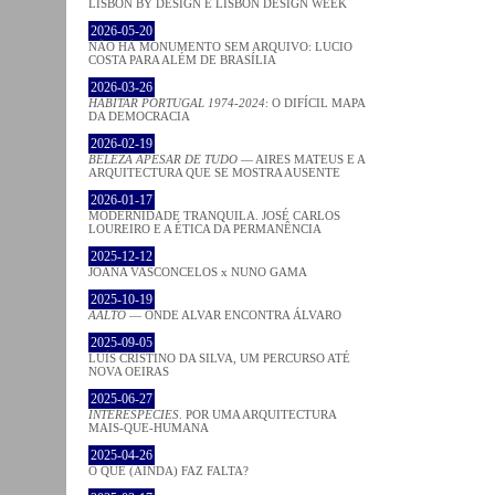
LISBON BY DESIGN E LISBON DESIGN WEEK
2026-05-20
NÃO HÁ MONUMENTO SEM ARQUIVO: LUCIO
COSTA PARA ALÉM DE BRASÍLIA
2026-03-26
HABITAR PORTUGAL 1974-2024
: O DIFÍCIL MAPA
DA DEMOCRACIA
2026-02-19
BELEZA APESAR DE TUDO
— AIRES MATEUS E A
ARQUITECTURA QUE SE MOSTRA AUSENTE
2026-01-17
MODERNIDADE TRANQUILA. JOSÉ CARLOS
LOUREIRO E A ÉTICA DA PERMANÊNCIA
2025-12-12
JOANA VASCONCELOS x NUNO GAMA
2025-10-19
AALTO
— ONDE ALVAR ENCONTRA ÁLVARO
2025-09-05
LUÍS CRISTINO DA SILVA, UM PERCURSO ATÉ
NOVA OEIRAS
2025-06-27
INTERESPECIES
. POR UMA ARQUITECTURA
MAIS-QUE-HUMANA
2025-04-26
O QUE (AINDA) FAZ FALTA?