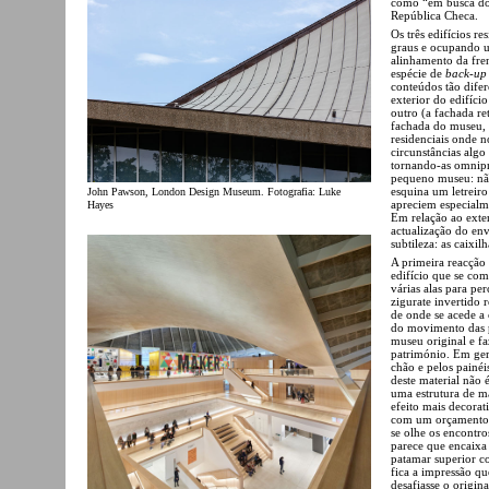
como “em busca do
República Checa.
Os três edifícios re
graus e ocupando u
alinhamento da fre
espécie de
back-up 
conteúdos tão dife
exterior do edifíci
outro (a fachada re
fachada do museu, 
residenciais onde 
circunstâncias alg
tornando-as omnipre
pequeno museu: não 
esquina um letreiro
John Pawson, London Design Museum. Fotografia: Luke
apreciem especialmen
Hayes
Em relação ao exte
actualização do env
subtileza: as caixi
A primeira reacção
edifício que se co
várias alas para pe
zigurate invertido 
de onde se acede a
do movimento das p
museu original e fa
património. Em ger
chão e pelos painéi
deste material não 
uma estrutura de ma
efeito mais decora
com um orçamento 
se olhe os encontro
parece que encaixa
patamar superior c
fica a impressão qu
desafiasse o origin