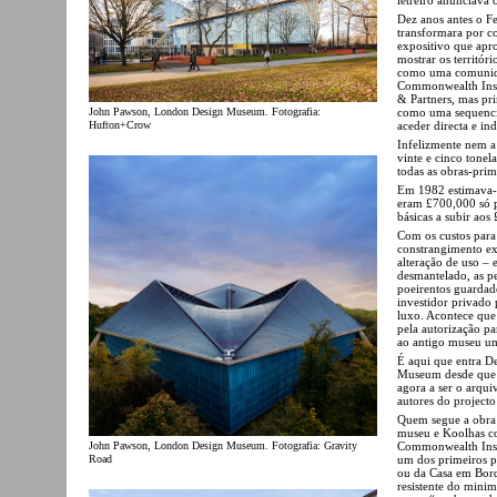
Dez anos antes o Fe
transformara por c
expositivo que apr
mostrar os territór
como uma comunidad
Commonwealth Insti
& Partners, mas pr
como uma sequencia
John Pawson, London Design Museum. Fotografia:
aceder directa e in
Hufton+Crow
Infelizmente nem a
vinte e cinco tonel
todas as obras-prim
Em 1982 estimava-s
eram £700,000 só p
básicas a subir aos
Com os custos para
constrangimento ext
alteração de uso –
desmantelado, as p
poeirentos guardad
investidor privado 
luxo. Acontece que 
pela autorização pa
ao antigo museu um
É aqui que entra D
Museum desde que 
agora a ser o arqu
autores do project
Quem segue a obra 
museu e Koolhas co
Commonwealth Insti
John Pawson, London Design Museum. Fotografia: Gravity
um dos primeiros p
Road
ou da Casa em Bordé
resistente do minim