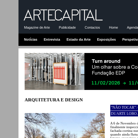
Magazine de Arte
Publicidade
Contactos
Home
Agenda-
Notícias
Entrevista
Estado da Arte
Exposições
Perspetiv
ARQUITETURA E DESIGN
“NÃO TOCAR”:
DUARTE LOBO
A 6 de Novembro de
finalmente inspecc
fachada-cortina nu
quando ainda flutu
letreiro anunciava