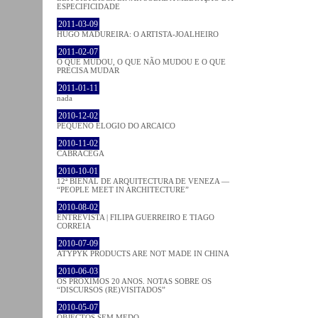
ESPECIFICIDADE
2011-03-09
HUGO MADUREIRA: O ARTISTA-JOALHEIRO
2011-02-07
O QUE MUDOU, O QUE NÃO MUDOU E O QUE
PRECISA MUDAR
2011-01-11
nada
2010-12-02
PEQUENO ELOGIO DO ARCAICO
2010-11-02
CABRACEGA
2010-10-01
12ª BIENAL DE ARQUITECTURA DE VENEZA —
“PEOPLE MEET IN ARCHITECTURE”
2010-08-02
ENTREVISTA | FILIPA GUERREIRO E TIAGO
CORREIA
2010-07-09
ATYPYK PRODUCTS ARE NOT MADE IN CHINA
2010-06-03
OS PRÓXIMOS 20 ANOS. NOTAS SOBRE OS
“DISCURSOS (RE)VISITADOS”
2010-05-07
OBJECTOS SEM MEDO