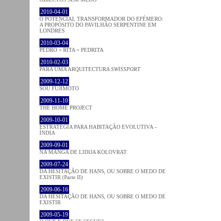
2010-04-01
O POTENCIAL TRANSFORMADOR DO EFÉMERO:
A PROPÓSITO DO PAVILHÃO SERPENTINE EM
LONDRES
2010-03-04
PEDRO + RITA = PEDRITA
2010-02-03
PARA UMA ARQUITECTURA
SWISSPORT
2009-12-12
SOU FUJIMOTO
2009-11-10
THE HOME PROJECT
2009-10-01
ESTRATÉGIA PARA HABITAÇÃO EVOLUTIVA –
ÍNDIA
2009-09-01
NA MANGA DE LIDIJA KOLOVRAT
2009-07-24
DA HESITAÇÃO DE HANS, OU SOBRE O MEDO DE
EXISTIR (Parte II)
2009-06-16
DA HESITAÇÃO DE HANS, OU SOBRE O MEDO DE
EXISTIR
2009-05-19