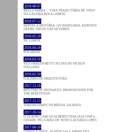
2018-08-07
PAULO PARRA – “UMA TRAJECTÓRIA DE VIDA”
NA GALERIA ROCA LISBON
2018-07-12
DEPOIS, A HISTÓRIA: GO HASEGAWA, KERSTEN
GEERS, DAVID VAN SEVEREN
2018-05-29
NU LIMITE
2018-04-18
POLAROID
2018-03-18
VICO MAGISTRETTI NO DIA DO DESIGN
ITALIANO
2018-02-10
GALERIA DE ARQUITETURA
2017-12-18
RHYTHM OF DISTANCES: PROPOSITIONS FOR
THE REPETITION
2017-11-15
SHAPINGSHAPE
NA BIENAL DA MAIA
2017-10-14
O TEATRO CARLOS ALBERTO DIALOGA COM A
CIDADE: PELA MÃO DE NUNO LACERDA LOPES
2017-09-10
“VINTE E TRÊS”. AUSÊNCIAS E APARIÇÕES