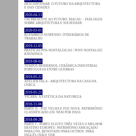
DESCONFI(N)AR
, O FUTURO DA ARQUITECTURA
E DAS CIDADES
2020-04-13
UM PRESENTE AO FUTURO: MACAU – DIÁLOGOS
SOBRE ARQUITETURA E SOCIEDADE
2020-03-01
R2/FABRICO SUSPENSO: ITINERÁRIOS DE
TRABALHO
2019-12-05
PRÁTICAS PÓS-NOSTÁLGICAS / POST-NOSTALGIC
KNOWINGS
2019-08-02
TEMPOS MODERNOS, CERÂMICA INDUSTRIAL
PORTUGUESA ENTRE GUERRAS
2019-05-22
ATELIER FALA - ARQUITECTURA NA CASA DA
CERCA
2019-01-21
VICARA: A ESTÉTICA DA NATUREZA
2018-11-06
PARTE II - FOZ VELHA E FOZ NOVA: PATRIMÓNIO
CLASSIFICADO (OU NEM POR ISSO)
2018-09-28
PARTE I - PORTO ELEITO TRÊS VEZES O MELHOR
DESTINO EUROPEU: PATRIMÓNIO AMEAÇADO
PARA UNS, RENOVADO PARA OUTROS. PARA
INGLÊS (NÃO) VER