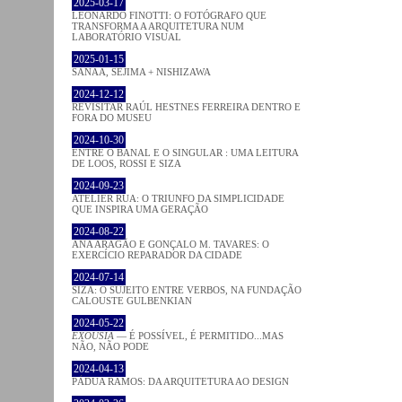
2025-03-17
LEONARDO FINOTTI: O FOTÓGRAFO QUE
TRANSFORMA A ARQUITETURA NUM
LABORATÓRIO VISUAL
2025-01-15
SANAA, SEJIMA + NISHIZAWA
2024-12-12
REVISITAR RAÚL HESTNES FERREIRA DENTRO E
FORA DO MUSEU
2024-10-30
ENTRE O BANAL E O SINGULAR : UMA LEITURA
DE LOOS, ROSSI E SIZA
2024-09-23
ATELIER RUA: O TRIUNFO DA SIMPLICIDADE
QUE INSPIRA UMA GERAÇÃO
2024-08-22
ANA ARAGÃO E GONÇALO M. TAVARES: O
EXERCÍCIO REPARADOR DA CIDADE
2024-07-14
SIZA: O SUJEITO ENTRE VERBOS, NA FUNDAÇÃO
CALOUSTE GULBENKIAN
2024-05-22
EXOUSIA
— É POSSÍVEL, É PERMITIDO...MAS
NÃO, NÃO PODE
2024-04-13
PÁDUA RAMOS: DA ARQUITETURA AO DESIGN