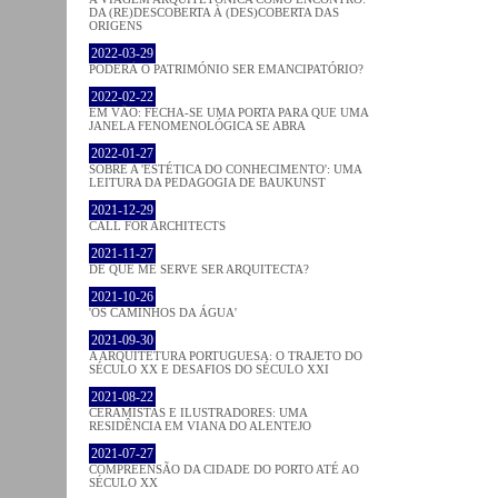
DA (RE)DESCOBERTA À (DES)COBERTA DAS
ORIGENS
2022-03-29
PODERÁ O PATRIMÓNIO SER EMANCIPATÓRIO?
2022-02-22
EM VÃO: FECHA-SE UMA PORTA PARA QUE UMA
JANELA FENOMENOLÓGICA SE ABRA
2022-01-27
SOBRE A 'ESTÉTICA DO CONHECIMENTO': UMA
LEITURA DA PEDAGOGIA DE BAUKUNST
2021-12-29
CALL FOR ARCHITECTS
2021-11-27
DE QUE ME SERVE SER ARQUITECTA?
2021-10-26
'OS CAMINHOS DA ÁGUA'
2021-09-30
A ARQUITETURA PORTUGUESA: O TRAJETO DO
SÉCULO XX E DESAFIOS DO SÉCULO XXI
2021-08-22
CERAMISTAS E ILUSTRADORES: UMA
RESIDÊNCIA EM VIANA DO ALENTEJO
2021-07-27
COMPREENSÃO DA CIDADE DO PORTO ATÉ AO
SÉCULO XX