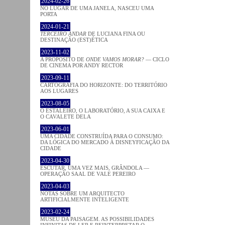
2024-02-26
NO LUGAR DE UMA JANELA, NASCEU UMA
PORTA
2024-01-21
TERCEIRO ANDAR
DE LUCIANA FINA OU
DESTINAÇÃO (EST)ÉTICA
2023-11-02
A PROPÓSITO DE
ONDE VAMOS MORAR?
— CICLO
DE CINEMA POR ANDY RECTOR
2023-09-11
CARTOGRAFIA DO HORIZONTE: DO TERRITÓRIO
AOS LUGARES
2023-08-05
O ESTALEIRO, O LABORATÓRIO, A SUA CAIXA E
O CAVALETE DELA
2023-06-01
UMA CIDADE CONSTRUÍDA PARA O CONSUMO:
DA LÓGICA DO MERCADO À DISNEYFICAÇÃO DA
CIDADE
2023-04-30
ESCUTAR, UMA VEZ MAIS, GRÂNDOLA —
OPERAÇÃO SAAL DE VALE PEREIRO
2023-04-03
NOTAS SOBRE UM ARQUITECTO
ARTIFICIALMENTE INTELIGENTE
2023-02-24
MUSEU DA PAISAGEM. AS POSSIBILIDADES
INFINITAS DE LER E REINTERPRETAR O