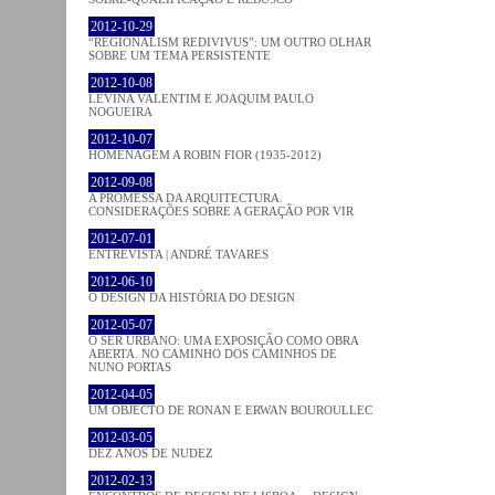
2012-10-29
“REGIONALISM REDIVIVUS”: UM OUTRO OLHAR
SOBRE UM TEMA PERSISTENTE
2012-10-08
LEVINA VALENTIM E JOAQUIM PAULO
NOGUEIRA
2012-10-07
HOMENAGEM A ROBIN FIOR (1935-2012)
2012-09-08
A PROMESSA DA ARQUITECTURA.
CONSIDERAÇÕES SOBRE A GERAÇÃO POR VIR
2012-07-01
ENTREVISTA | ANDRÉ TAVARES
2012-06-10
O DESIGN DA HISTÓRIA DO DESIGN
2012-05-07
O SER URBANO: UMA EXPOSIÇÃO COMO OBRA
ABERTA. NO CAMINHO DOS CAMINHOS DE
NUNO PORTAS
2012-04-05
UM OBJECTO DE RONAN E ERWAN BOUROULLEC
2012-03-05
DEZ ANOS DE NUDEZ
2012-02-13