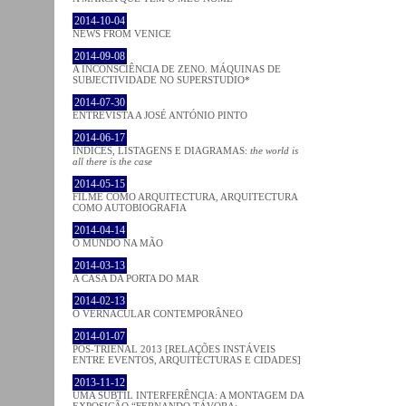
2014-10-04
NEWS FROM VENICE
2014-09-08
A INCONSCIÊNCIA DE ZENO. MÁQUINAS DE
SUBJECTIVIDADE NO SUPERSTUDIO*
2014-07-30
ENTREVISTA A JOSÉ ANTÓNIO PINTO
2014-06-17
ÍNDICES, LISTAGENS E DIAGRAMAS:
the world is
all there is the case
2014-05-15
FILME COMO ARQUITECTURA, ARQUITECTURA
COMO AUTOBIOGRAFIA
2014-04-14
O MUNDO NA MÃO
2014-03-13
A CASA DA PORTA DO MAR
2014-02-13
O VERNACULAR CONTEMPORÂNEO
2014-01-07
PÓS-TRIENAL 2013 [RELAÇÕES INSTÁVEIS
ENTRE EVENTOS, ARQUITECTURAS E CIDADES]
2013-11-12
UMA SUBTIL INTERFERÊNCIA: A MONTAGEM DA
EXPOSIÇÃO “FERNANDO TÁVORA: