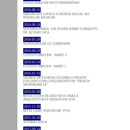
CENAS PARA UM NOVO PATRIMÓNIO
2016-08-31
DREAM OUT LOUD E O DESIGN SOCIAL NO
STEDELIJK MUSEUM
2016-06-24
MATÉRIA-PRIMA. UM OLHAR SOBRE O ARQUIVO
DE ÁLVARO SIZA
2016-05-28
NA PEGADA DE LE CORBUSIER
2016-04-29
O EFEITO BREUER – PARTE 2
2016-03-24
O EFEITO BREUER - PARTE 1
2016-02-16
GEORGE BEYLERIAN CELEBRA O DESIGN
ITALIANO COM LANÇAMENTO DE “DESIGN
MEMORABILIA”
2016-01-08
RESOLUÇÕES DE ANO NOVO PARA A
ARQUITETURA E DESIGN EM 2016
2015-11-30
BITTE LEBN. POR FAVOR, VIVE.
2015-10-30
A FORMA IDEAL
2015-09-14