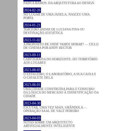
PÁDUA RAMOS: DA ARQUITETURA AO DESIGN
2024-02-26
NO LUGAR DE UMA JANELA, NASCEU UMA
PORTA
2024-01-21
TERCEIRO ANDAR
DE LUCIANA FINA OU
DESTINAÇÃO (EST)ÉTICA
2023-11-02
A PROPÓSITO DE
ONDE VAMOS MORAR?
— CICLO
DE CINEMA POR ANDY RECTOR
2023-09-11
CARTOGRAFIA DO HORIZONTE: DO TERRITÓRIO
AOS LUGARES
2023-08-05
O ESTALEIRO, O LABORATÓRIO, A SUA CAIXA E
O CAVALETE DELA
2023-06-01
UMA CIDADE CONSTRUÍDA PARA O CONSUMO:
DA LÓGICA DO MERCADO À DISNEYFICAÇÃO DA
CIDADE
2023-04-30
ESCUTAR, UMA VEZ MAIS, GRÂNDOLA —
OPERAÇÃO SAAL DE VALE PEREIRO
2023-04-03
NOTAS SOBRE UM ARQUITECTO
ARTIFICIALMENTE INTELIGENTE