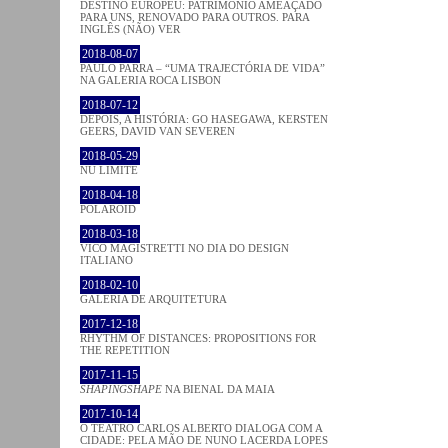
DESTINO EUROPEU: PATRIMÓNIO AMEAÇADO
PARA UNS, RENOVADO PARA OUTROS. PARA
INGLÊS (NÃO) VER
2018-08-07
PAULO PARRA – “UMA TRAJECTÓRIA DE VIDA”
NA GALERIA ROCA LISBON
2018-07-12
DEPOIS, A HISTÓRIA: GO HASEGAWA, KERSTEN
GEERS, DAVID VAN SEVEREN
2018-05-29
NU LIMITE
2018-04-18
POLAROID
2018-03-18
VICO MAGISTRETTI NO DIA DO DESIGN
ITALIANO
2018-02-10
GALERIA DE ARQUITETURA
2017-12-18
RHYTHM OF DISTANCES: PROPOSITIONS FOR
THE REPETITION
2017-11-15
SHAPINGSHAPE
NA BIENAL DA MAIA
2017-10-14
O TEATRO CARLOS ALBERTO DIALOGA COM A
CIDADE: PELA MÃO DE NUNO LACERDA LOPES