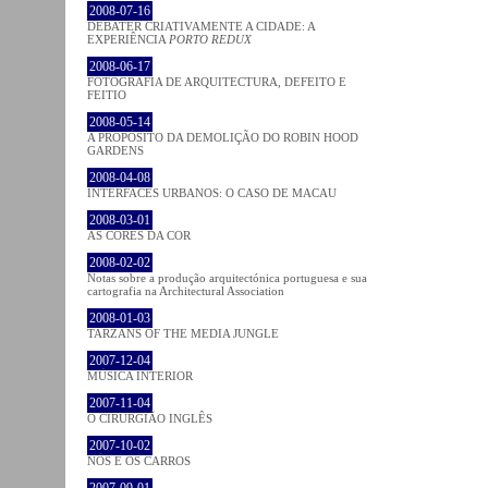
2008-07-16
DEBATER CRIATIVAMENTE A CIDADE: A
EXPERIÊNCIA
PORTO REDUX
2008-06-17
FOTOGRAFIA DE ARQUITECTURA, DEFEITO E
FEITIO
2008-05-14
A PROPÓSITO DA DEMOLIÇÃO DO ROBIN HOOD
GARDENS
2008-04-08
INTERFACES URBANOS: O CASO DE MACAU
2008-03-01
AS CORES DA COR
2008-02-02
Notas sobre a produção arquitectónica portuguesa e sua
cartografia na Architectural Association
2008-01-03
TARZANS OF THE MEDIA JUNGLE
2007-12-04
MÚSICA INTERIOR
2007-11-04
O CIRURGIÃO INGLÊS
2007-10-02
NÓS E OS CARROS