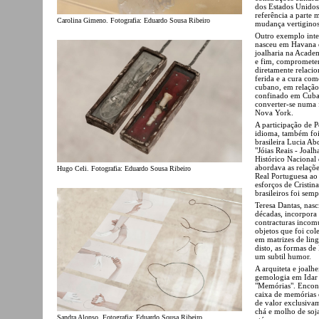
dos Estados Unidos
referência a parte 
Carolina Gimeno. Fotografia: Eduardo Sousa Ribeiro
mudança vertiginosa
Outro exemplo inter
nasceu em Havana e
joalharia na Academ
e fim, comprometend
diretamente relaci
ferida e a cura com
cubano, em relação
confinado em Cuba 
converter-se numa f
Nova York.
A participação de P
idioma, também foi v
brasileira Lucia Ab
"Jóias Reais - Joa
Histórico Nacional
abordava as relaçõe
Hugo Celi. Fotografia: Eduardo Sousa Ribeiro
Real Portuguesa ao
esforços de Cristin
brasileiros foi sem
Teresa Dantas, nas
décadas, incorpora 
contracturas incom
objetos que foi co
em matrizes de lin
disto, as formas de
um subtil humor.
A arquiteta e joalh
gemologia em Idar 
"Memórias". Encont
caixa de memórias 
de valor exclusivam
chá e molho de soja.
Sandra Alonso. Fotografia: Eduardo Sousa Ribeiro