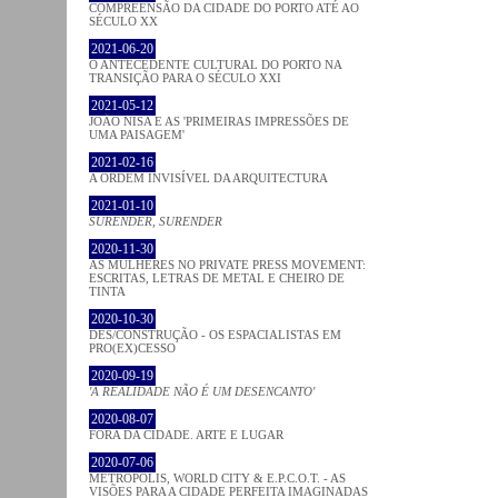
COMPREENSÃO DA CIDADE DO PORTO ATÉ AO
SÉCULO XX
2021-06-20
O ANTECEDENTE CULTURAL DO PORTO NA
TRANSIÇÃO PARA O SÉCULO XXI
2021-05-12
JOÃO NISA E AS 'PRIMEIRAS IMPRESSÕES DE
UMA PAISAGEM'
2021-02-16
A ORDEM INVISÍVEL DA ARQUITECTURA
2021-01-10
SURENDER, SURENDER
2020-11-30
AS MULHERES NO PRIVATE PRESS MOVEMENT:
ESCRITAS, LETRAS DE METAL E CHEIRO DE
TINTA
2020-10-30
DES/CONSTRUÇÃO - OS ESPACIALISTAS EM
PRO(EX)CESSO
2020-09-19
'A REALIDADE NÃO É UM DESENCANTO'
2020-08-07
FORA DA CIDADE. ARTE E LUGAR
2020-07-06
METROPOLIS, WORLD CITY & E.P.C.O.T. - AS
VISÕES PARA A CIDADE PERFEITA IMAGINADAS