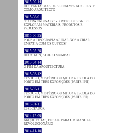
2015-09-14
DOS FANTASMAS DE SERRALVES AO CLIENTE
COMO ARQUITECTO
2015-08-01
“EXTRA ORDINARY” - JOVENS DESIGNERS
EXPLORAM MATERIAIS, PRODUTOS E
PROCESSOS
2015-06-25
PODE A TIPOGRAFIA AJUDAR-NOS A CRIAR
EMPATIA COM OS OUTROS?
2015-05-20
BIJOY JAIN, STUDIO MUMBAI
2015-04-14
O FIM DA ARQUITECTURA
2015-03-12
TESOURO, MISTÉRIO OU MITO? A ESCOLA DO
PORTO EM TRÊS EXPOSIÇÕES (PARTE II/II)
2015-02-11
TESOURO, MISTÉRIO OU MITO? A ESCOLA DO
PORTO EM TRÊS EXPOSIÇÕES (PARTE I/II)
2015-01-11
ESPECTADOR
2014-12-09
ARQUITECTAS: ENSAIO PARA UM MANUAL
REVOLUCIONÁRIO
2014-11-10