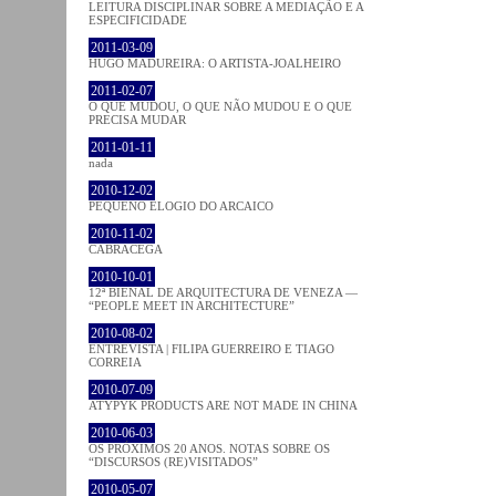
LEITURA DISCIPLINAR SOBRE A MEDIAÇÃO E A
ESPECIFICIDADE
2011-03-09
HUGO MADUREIRA: O ARTISTA-JOALHEIRO
2011-02-07
O QUE MUDOU, O QUE NÃO MUDOU E O QUE
PRECISA MUDAR
2011-01-11
nada
2010-12-02
PEQUENO ELOGIO DO ARCAICO
2010-11-02
CABRACEGA
2010-10-01
12ª BIENAL DE ARQUITECTURA DE VENEZA —
“PEOPLE MEET IN ARCHITECTURE”
2010-08-02
ENTREVISTA | FILIPA GUERREIRO E TIAGO
CORREIA
2010-07-09
ATYPYK PRODUCTS ARE NOT MADE IN CHINA
2010-06-03
OS PRÓXIMOS 20 ANOS. NOTAS SOBRE OS
“DISCURSOS (RE)VISITADOS”
2010-05-07