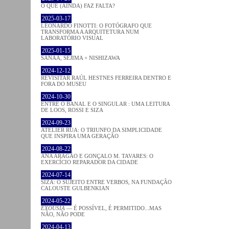
O QUE (AINDA) FAZ FALTA?
2025-03-17
LEONARDO FINOTTI: O FOTÓGRAFO QUE
TRANSFORMA A ARQUITETURA NUM
LABORATÓRIO VISUAL
2025-01-15
SANAA, SEJIMA + NISHIZAWA
2024-12-12
REVISITAR RAÚL HESTNES FERREIRA DENTRO E
FORA DO MUSEU
2024-10-30
ENTRE O BANAL E O SINGULAR : UMA LEITURA
DE LOOS, ROSSI E SIZA
2024-09-23
ATELIER RUA: O TRIUNFO DA SIMPLICIDADE
QUE INSPIRA UMA GERAÇÃO
2024-08-22
ANA ARAGÃO E GONÇALO M. TAVARES: O
EXERCÍCIO REPARADOR DA CIDADE
2024-07-14
SIZA: O SUJEITO ENTRE VERBOS, NA FUNDAÇÃO
CALOUSTE GULBENKIAN
2024-05-22
EXOUSIA
— É POSSÍVEL, É PERMITIDO...MAS
NÃO, NÃO PODE
2024-04-13