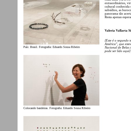
extraordinários, vi
cultural conhecida 
subsídios, as buroc
panorama tão acert
Resta apenas espera
Valeria Vallarta S
[Este é o segundo 
América", que este
País: Brasil. Fotografia: Eduardo Sousa Ribeiro
Nacional de Belas 
pode ser lido
aqui
]
Colocando bandeiras. Fotografia: Eduardo Sousa Ribeiro