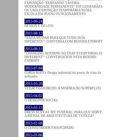
EXPOSIÇÃO “FERNANDO TÁVORA:
MODERNIDADE PERMANENTE” EM GUIMARÃES
OU UMA EXPOSIÇÃO TEMPORÁRIA NUMA
ESCOLA EM PLENO FUNCIONAMENTO
2013-09-24
DESIGN E DELITO
2013-08-12
“NADA MUDAR PARA QUE TUDO SEJA
DIFERENTE”: CONVERSA COM
BEYOND ENTROPY
2013-08-11
“CHANGING NOTHING SO THAT EVERYTHING IS
DIFFERENT”: CONVERSATION WITH
BEYOND
ENTROPY
2013-07-04
CORTA MATO. Design industrial do ponto de vista do
utilizador
2013-05-20
VÍTOR FIGUEIREDO: A MISÉRIA DO SUPÉRFLUO
2013-04-02
O DESIGNER SOCIAL
2013-03-11
DRESS SEXY AT MY FUNERAL: PARA QUE SERVE
A BIENAL DE ARQUITECTURA DE VENEZA?
2013-02-08
O CONSUMIDOR EMANCIPADO
2013-01-08