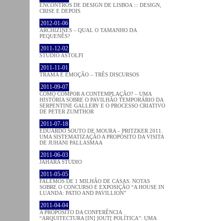
ENCONTROS DE DESIGN DE LISBOA ::: DESIGN,
CRISE E DEPOIS
2012-01-06
ARCHIZINES – QUAL O TAMANHO DA
PEQUENÊS?
2011-12-02
STUDIO ASTOLFI
2011-11-01
TRAMA E EMOÇÃO – TRÊS DISCURSOS
2011-09-07
COMO COMPOR A CONTEMPLAÇÃO? – UMA
HISTÓRIA SOBRE O PAVILHÃO TEMPORÁRIO DA
SERPENTINE GALLERY E O PROCESSO CRIATIVO
DE PETER ZUMTHOR
2011-07-18
EDUARDO SOUTO DE MOURA – PRITZKER 2011.
UMA SISTEMATIZAÇÃO A PROPÓSITO DA VISITA
DE JUHANI PALLASMAA
2011-06-03
JAHARA STUDIO
2011-05-05
FALEMOS DE 1 MILHÃO DE CASAS. NOTAS
SOBRE O CONCURSO E EXPOSIÇÃO “A HOUSE IN
LUANDA: PATIO AND PAVILLION”
2011-04-04
A PROPÓSITO DA CONFERÊNCIA
“ARQUITECTURA [IN] ]OUT[ POLÍTICA”: UMA