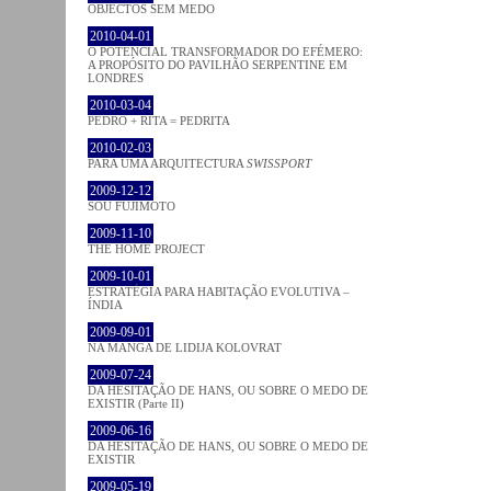
OBJECTOS SEM MEDO
2010-04-01
O POTENCIAL TRANSFORMADOR DO EFÉMERO:
A PROPÓSITO DO PAVILHÃO SERPENTINE EM
LONDRES
2010-03-04
PEDRO + RITA = PEDRITA
2010-02-03
PARA UMA ARQUITECTURA
SWISSPORT
2009-12-12
SOU FUJIMOTO
2009-11-10
THE HOME PROJECT
2009-10-01
ESTRATÉGIA PARA HABITAÇÃO EVOLUTIVA –
ÍNDIA
2009-09-01
NA MANGA DE LIDIJA KOLOVRAT
2009-07-24
DA HESITAÇÃO DE HANS, OU SOBRE O MEDO DE
EXISTIR (Parte II)
2009-06-16
DA HESITAÇÃO DE HANS, OU SOBRE O MEDO DE
EXISTIR
2009-05-19