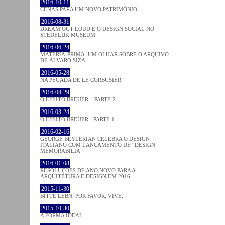
2016-10-11
CENAS PARA UM NOVO PATRIMÓNIO
2016-08-31
DREAM OUT LOUD E O DESIGN SOCIAL NO
STEDELIJK MUSEUM
2016-06-24
MATÉRIA-PRIMA. UM OLHAR SOBRE O ARQUIVO
DE ÁLVARO SIZA
2016-05-28
NA PEGADA DE LE CORBUSIER
2016-04-29
O EFEITO BREUER – PARTE 2
2016-03-24
O EFEITO BREUER - PARTE 1
2016-02-16
GEORGE BEYLERIAN CELEBRA O DESIGN
ITALIANO COM LANÇAMENTO DE “DESIGN
MEMORABILIA”
2016-01-08
RESOLUÇÕES DE ANO NOVO PARA A
ARQUITETURA E DESIGN EM 2016
2015-11-30
BITTE LEBN. POR FAVOR, VIVE.
2015-10-30
A FORMA IDEAL