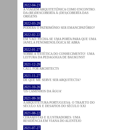
2022-04-23
A VIAGEM ARQUITETÓNICA COMO ENCONTRO:
DA (RE)DESCOBERTA À (DES)COBERTA DAS
ORIGENS
2022-03-29
PODERÁ O PATRIMÓNIO SER EMANCIPATÓRIO?
2022-02-22
EM VÃO: FECHA-SE UMA PORTA PARA QUE UMA
JANELA FENOMENOLÓGICA SE ABRA
2022-01-27
SOBRE A 'ESTÉTICA DO CONHECIMENTO': UMA
LEITURA DA PEDAGOGIA DE BAUKUNST
2021-12-29
CALL FOR ARCHITECTS
2021-11-27
DE QUE ME SERVE SER ARQUITECTA?
2021-10-26
'OS CAMINHOS DA ÁGUA'
2021-09-30
A ARQUITETURA PORTUGUESA: O TRAJETO DO
SÉCULO XX E DESAFIOS DO SÉCULO XXI
2021-08-22
CERAMISTAS E ILUSTRADORES: UMA
RESIDÊNCIA EM VIANA DO ALENTEJO
2021-07-27