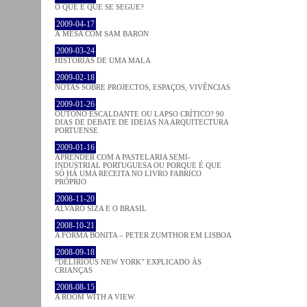
O QUE É QUE SE SEGUE?
2009-04-17
À MESA COM SAM BARON
2009-03-24
HISTÓRIAS DE UMA MALA
2009-02-18
NOTAS SOBRE PROJECTOS, ESPAÇOS, VIVÊNCIAS
2009-01-26
OUTONO ESCALDANTE OU LAPSO CRÍTICO? 90
DIAS DE DEBATE DE IDEIAS NA ARQUITECTURA
PORTUENSE
2009-01-16
APRENDER COM A PASTELARIA SEMI-
INDUSTRIAL PORTUGUESA OU PORQUE É QUE
SÓ HÁ UMA RECEITA NO LIVRO FABRICO
PRÓPRIO
2008-11-20
ÁLVARO SIZA E O BRASIL
2008-10-21
A FORMA BONITA – PETER ZUMTHOR EM LISBOA
2008-09-18
“DELIRIOUS NEW YORK” EXPLICADO ÀS
CRIANÇAS
2008-08-15
A ROOM WITH A VIEW