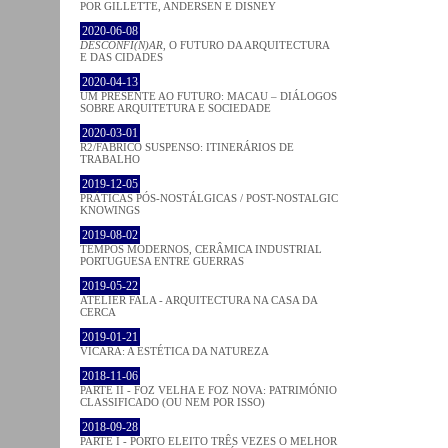
POR GILLETTE, ANDERSEN E DISNEY
2020-06-08
DESCONFI(N)AR
, O FUTURO DA ARQUITECTURA
E DAS CIDADES
2020-04-13
UM PRESENTE AO FUTURO: MACAU – DIÁLOGOS
SOBRE ARQUITETURA E SOCIEDADE
2020-03-01
R2/FABRICO SUSPENSO: ITINERÁRIOS DE
TRABALHO
2019-12-05
PRÁTICAS PÓS-NOSTÁLGICAS / POST-NOSTALGIC
KNOWINGS
2019-08-02
TEMPOS MODERNOS, CERÂMICA INDUSTRIAL
PORTUGUESA ENTRE GUERRAS
2019-05-22
ATELIER FALA - ARQUITECTURA NA CASA DA
CERCA
2019-01-21
VICARA: A ESTÉTICA DA NATUREZA
2018-11-06
PARTE II - FOZ VELHA E FOZ NOVA: PATRIMÓNIO
CLASSIFICADO (OU NEM POR ISSO)
2018-09-28
PARTE I - PORTO ELEITO TRÊS VEZES O MELHOR