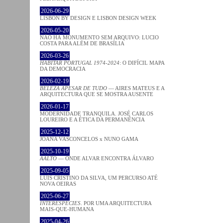
2026-06-29
LISBON BY DESIGN E LISBON DESIGN WEEK
2026-05-20
NÃO HÁ MONUMENTO SEM ARQUIVO: LUCIO
COSTA PARA ALÉM DE BRASÍLIA
2026-03-26
HABITAR PORTUGAL 1974-2024
: O DIFÍCIL MAPA
DA DEMOCRACIA
2026-02-19
BELEZA APESAR DE TUDO
— AIRES MATEUS E A
ARQUITECTURA QUE SE MOSTRA AUSENTE
2026-01-17
MODERNIDADE TRANQUILA. JOSÉ CARLOS
LOUREIRO E A ÉTICA DA PERMANÊNCIA
2025-12-12
JOANA VASCONCELOS x NUNO GAMA
2025-10-19
AALTO
— ONDE ALVAR ENCONTRA ÁLVARO
2025-09-05
LUÍS CRISTINO DA SILVA, UM PERCURSO ATÉ
NOVA OEIRAS
2025-06-27
INTERESPECIES
. POR UMA ARQUITECTURA
MAIS-QUE-HUMANA
2025-04-26