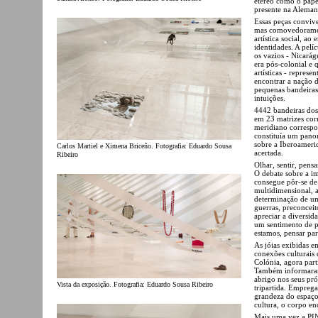
etéreo como o papel
presente na Aleman
Essas peças conviv
mas comovedoramen
artística social, ao
identidades. A pelí
os vazios - Nicarág
era pós-colonial e 
artísticas - repres
encontrar a nação 
pequenas bandeiras
intuições.
4442 bandeiras dos 
em 23 matrizes cor
meridiano correspon
constituía um pano
sobre a Iberoameric
Carlos Martiel e Ximena Briceño. Fotografia: Eduardo Sousa
acertada.
Ribeiro
Olhar, sentir, pens
O debate sobre a i
consegue pôr-se de
multidimensional, 
determinação de um
guerras, preconceit
apreciar a diversid
um sentimento de p
estamos, pensar pa
As jóias exibidas e
conexões culturais 
Colónia, agora part
Também informaram
abrigo nos seus pr
Vista da exposição. Fotografia: Eduardo Sousa Ribeiro
tripartida. Emprega
grandeza do espaço 
cultura, o corpo en
Mais uma vez a PIN