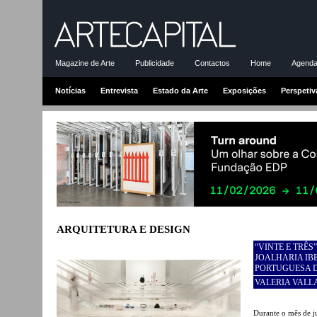
Magazine de Arte
Publicidade
Contactos
Home
Agenda-
Notícias
Entrevista
Estado da Arte
Exposições
Perspetiv
ARQUITETURA E DESIGN
“VINTE E TRÊ
JOALHARIA IB
PORTUGUESA 
VALERIA VALL
Durante o mês de j