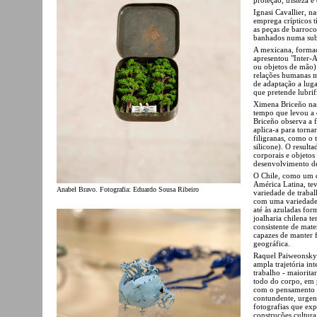
Ignasi Cavallier, 
emprega crípticos
as peças de barroco
banhados numa subt
A mexicana, formad
apresentou "Inter-A
ou objetos de mão
relações humanas m
de adaptação a luga
que pretende lubrif
Ximena Briceño nas
tempo que levou a 
Briceño observa a 
aplica-a para torna
filigranas, como o 
silicone). O result
corporais e objetos
desenvolvimento de
O Chile, como um d
América Latina, te
Anabel Bravo. Fotografia: Eduardo Sousa Ribeiro
variedade de trabal
com uma variedade d
até às azuladas for
joalharia chilena 
consistente de mate
capazes de manter f
geográfica.
Raquel Paiweonsky 
ampla trajetória in
trabalho - maiorita
todo do corpo, em 
com o pensamento m
contundente, urgen
fotografias que exp
construções cultur