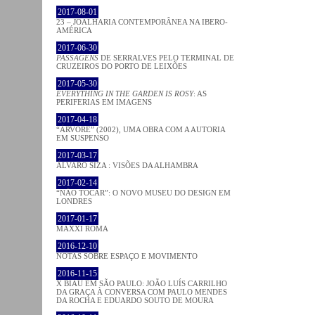
2017-08-01
23 – JOALHARIA CONTEMPORÂNEA NA IBERO-
AMÉRICA
2017-06-30
PASSAGENS
DE SERRALVES PELO TERMINAL DE
CRUZEIROS DO PORTO DE LEIXÕES
2017-05-30
EVERYTHING IN THE GARDEN IS ROSY
: AS
PERIFERIAS EM IMAGENS
2017-04-18
“ÁRVORE” (2002), UMA OBRA COM A AUTORIA
EM SUSPENSO
2017-03-17
ÁLVARO SIZA : VISÕES DA ALHAMBRA
2017-02-14
“NÃO TOCAR”: O NOVO MUSEU DO DESIGN EM
LONDRES
2017-01-17
MAXXI ROMA
2016-12-10
NOTAS SOBRE ESPAÇO E MOVIMENTO
2016-11-15
X BIAU EM SÃO PAULO: JOÃO LUÍS CARRILHO
DA GRAÇA À CONVERSA COM PAULO MENDES
DA ROCHA E EDUARDO SOUTO DE MOURA