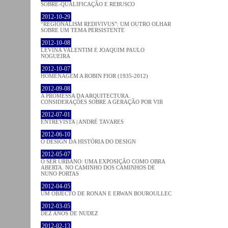
SOBRE-QUALIFICAÇÃO E REBUSCO
2012-10-29
“REGIONALISM REDIVIVUS”: UM OUTRO OLHAR
SOBRE UM TEMA PERSISTENTE
2012-10-08
LEVINA VALENTIM E JOAQUIM PAULO
NOGUEIRA
2012-10-07
HOMENAGEM A ROBIN FIOR (1935-2012)
2012-09-08
A PROMESSA DA ARQUITECTURA.
CONSIDERAÇÕES SOBRE A GERAÇÃO POR VIR
2012-07-01
ENTREVISTA | ANDRÉ TAVARES
2012-06-10
O DESIGN DA HISTÓRIA DO DESIGN
2012-05-07
O SER URBANO: UMA EXPOSIÇÃO COMO OBRA
ABERTA. NO CAMINHO DOS CAMINHOS DE
NUNO PORTAS
2012-04-05
UM OBJECTO DE RONAN E ERWAN BOUROULLEC
2012-03-05
DEZ ANOS DE NUDEZ
2012-02-13