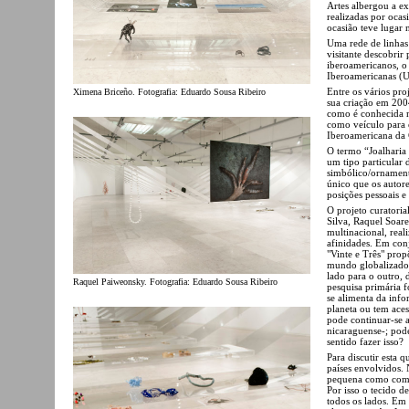
Artes albergou a ex
realizadas por ocas
ocasião teve lugar 
Uma rede de linhas 
visitante descobrir 
iberoamericanos, o
Iberoamericanas (
Entre os vários pro
Ximena Briceño. Fotografia: Eduardo Sousa Ribeiro
sua criação em 200
como é conhecida n
como veículo para 
Iberoamericana da 
O termo “Joalharia
um tipo particular d
simbólico/ornament
único que os autor
posições pessoais e
O projeto curatoria
Silva, Raquel Soar
multinacional, real
afinidades. Em con
"Vinte e Três" prop
mundo globalizado 
lado para o outro, 
Raquel Paiweonsky. Fotografia: Eduardo Sousa Ribeiro
pesquisa primária 
se alimenta da info
planeta ou tem aces
pode continuar-se a
nicaraguense-; pod
sentido fazer isso?
Para discutir esta q
países envolvidos. 
pequena como compl
Por isso o tecido d
todos os lados. Em