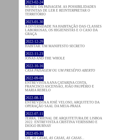
2023-02-24
MUSEU DA PAISAGEM. AS POSSIBILIDADES
INFINITAS DE LER E REINTERPRETAR O
TERRITÓRIO
2023-01-30
A DIVERSIDADE NA HABITAÇÃO DAS CLASSES
LABORIOSAS, OS HIGIENISTAS E O CASO DA
GRAÇA
2022-12-29
HABITAR: UM MANIFESTO SECRETO
2022-11-23
JONAS AND THE WHOLE
2022-10-16
CASA PAISAGEM
OU
UM PRESÉPIO ABERTO
2022-09-08
ENTREVISTA A ANA CATARINA COSTA,
FRANCISCO ASCENSÃO, JOÃO PAUPÉRIO E
MARIA REBELO
2022-08-11
ENTREVISTA A JOSÉ VELOSO, ARQUITETO DA
OPERAÇÃO SAAL DA MEIA-PRAIA
2022-07-11
TERRA
, TRIENAL DE ARQUITETURA DE LISBOA
2022. ENTREVISTA A CRISTINA VERÍSSIMO E
DIOGO BURNAY
2022-05-31
OH, AS CASAS, AS CASAS, AS CASAS...