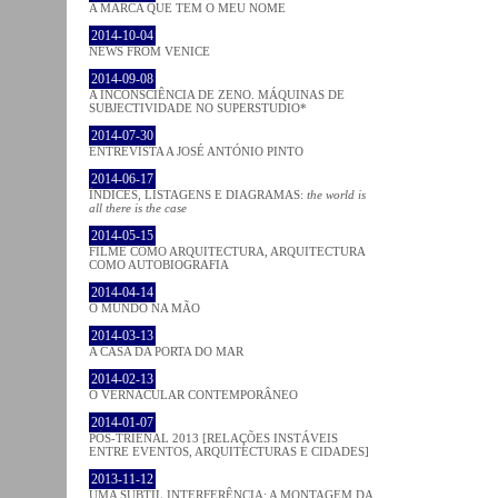
A MARCA QUE TEM O MEU NOME
2014-10-04
NEWS FROM VENICE
2014-09-08
A INCONSCIÊNCIA DE ZENO. MÁQUINAS DE
SUBJECTIVIDADE NO SUPERSTUDIO*
2014-07-30
ENTREVISTA A JOSÉ ANTÓNIO PINTO
2014-06-17
ÍNDICES, LISTAGENS E DIAGRAMAS:
the world is
all there is the case
2014-05-15
FILME COMO ARQUITECTURA, ARQUITECTURA
COMO AUTOBIOGRAFIA
2014-04-14
O MUNDO NA MÃO
2014-03-13
A CASA DA PORTA DO MAR
2014-02-13
O VERNACULAR CONTEMPORÂNEO
2014-01-07
PÓS-TRIENAL 2013 [RELAÇÕES INSTÁVEIS
ENTRE EVENTOS, ARQUITECTURAS E CIDADES]
2013-11-12
UMA SUBTIL INTERFERÊNCIA: A MONTAGEM DA