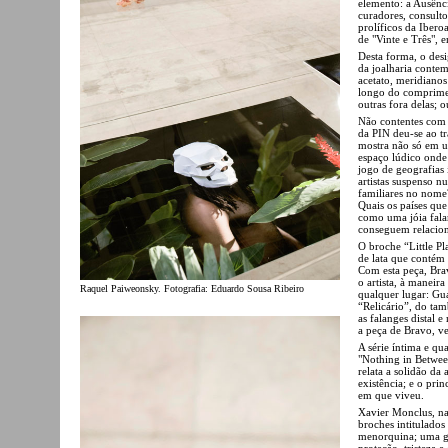
elemento: a Ausênc
curadores, consult
prolíficos da Iber
de "Vinte e Três", 
Desta forma, o des
da joalharia conte
acetato, meridianos 
longo do comprimen
outras fora delas; o
Não contentes com 
da PIN deu-se ao tr
mostra não só em 
espaço lúdico onde
jogo de geografias 
artistas suspenso n
familiares no nome
Quais os países qu
como uma jóia falar
conseguem relacion
O broche “Little Pl
de lata que conté
Com esta peça, Bra
o artista, à maneir
Raquel Paiweonsky. Fotografia: Eduardo Sousa Ribeiro
qualquer lugar: Gua
“Relicário”, do ta
as falanges distal
a peça de Bravo, v
A série íntima e qu
"Nothing in Betwee
relata a solidão da
existência; e o pri
em que viveu.
Xavier Monclus, na
broches intitulados
menorquina; uma ga
proteção, tristeza 