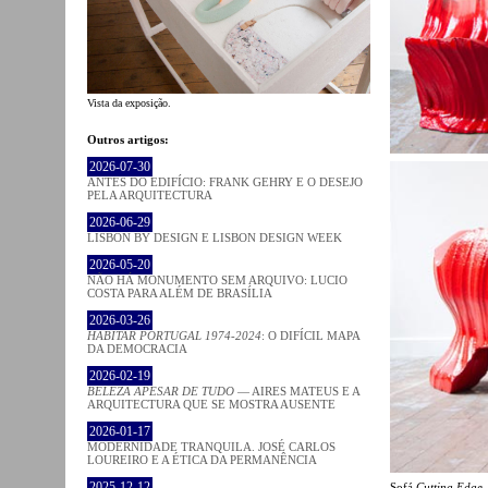
Vista da exposição.
Outros artigos:
2026-07-30
ANTES DO EDIFÍCIO: FRANK GEHRY E O DESEJO
PELA ARQUITECTURA
2026-06-29
LISBON BY DESIGN E LISBON DESIGN WEEK
2026-05-20
NÃO HÁ MONUMENTO SEM ARQUIVO: LUCIO
COSTA PARA ALÉM DE BRASÍLIA
2026-03-26
HABITAR PORTUGAL 1974-2024
: O DIFÍCIL MAPA
DA DEMOCRACIA
2026-02-19
BELEZA APESAR DE TUDO
— AIRES MATEUS E A
ARQUITECTURA QUE SE MOSTRA AUSENTE
2026-01-17
MODERNIDADE TRANQUILA. JOSÉ CARLOS
LOUREIRO E A ÉTICA DA PERMANÊNCIA
2025-12-12
Sofá
Cutting Edge
,