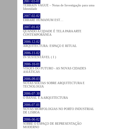
2007-03-01
TERRAIN VAGUE – Notas de Investigação para uma
Identidade
2007-02-02
ERRARE HUMANUM EST…
2007-01-02
QUANDO A CIDADE É TELA PARA ARTE
CONTEMPORÂNEA
2006-12-02
ARQUITECTURA: ESPAÇO E RITUAL
2006-11-02
IN SUSTENTÁVEL ( I )
2006-10-01
VISÕES DO FUTURO - AS NOVAS CIDADES
ASIÁTICAS
2006-09-03
NOTAS SOLTAS SOBRE ARQUITECTURA E
TECNOLOGIA
2006-07-30
O BANAL E A ARQUITECTURA
2006-07-01
NOVAS MORFOLOGIAS NO PORTO INDUSTRIAL
DE LISBOA
2006-06-02
SOBRE O ESPAÇO DE REPRESENTAÇÃO
MODERNO