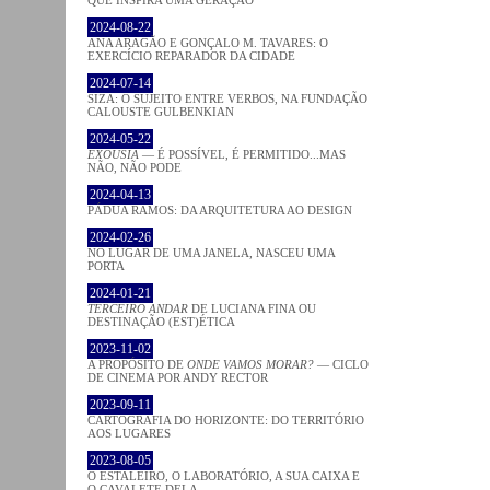
QUE INSPIRA UMA GERAÇÃO
2024-08-22
ANA ARAGÃO E GONÇALO M. TAVARES: O
EXERCÍCIO REPARADOR DA CIDADE
2024-07-14
SIZA: O SUJEITO ENTRE VERBOS, NA FUNDAÇÃO
CALOUSTE GULBENKIAN
2024-05-22
EXOUSIA
— É POSSÍVEL, É PERMITIDO...MAS
NÃO, NÃO PODE
2024-04-13
PÁDUA RAMOS: DA ARQUITETURA AO DESIGN
2024-02-26
NO LUGAR DE UMA JANELA, NASCEU UMA
PORTA
2024-01-21
TERCEIRO ANDAR
DE LUCIANA FINA OU
DESTINAÇÃO (EST)ÉTICA
2023-11-02
A PROPÓSITO DE
ONDE VAMOS MORAR?
— CICLO
DE CINEMA POR ANDY RECTOR
2023-09-11
CARTOGRAFIA DO HORIZONTE: DO TERRITÓRIO
AOS LUGARES
2023-08-05
O ESTALEIRO, O LABORATÓRIO, A SUA CAIXA E
O CAVALETE DELA