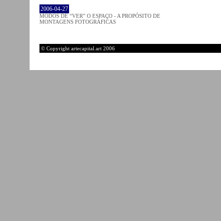
2006-04-27
MODOS DE “VER” O ESPAÇO - A PROPÓSITO DE
MONTAGENS FOTOGRÁFICAS
© Copyright artecapital.art 2006