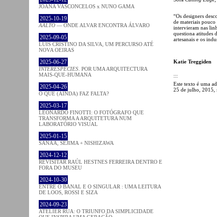
JOANA VASCONCELOS x NUNO GAMA
“Os designers desco
2025-10-19
de materiais pouco 
AALTO
— ONDE ALVAR ENCONTRA ÁLVARO
intervieram nas lin
questiona atitudes d
2025-09-05
artesanais e os indus
LUÍS CRISTINO DA SILVA, UM PERCURSO ATÉ
NOVA OEIRAS
Katie Treggiden
2025-06-27
INTERESPECIES
. POR UMA ARQUITECTURA
MAIS-QUE-HUMANA
:::
Este texto é uma ad
2025-04-26
25 de julho, 2015,
O QUE (AINDA) FAZ FALTA?
2025-03-17
LEONARDO FINOTTI: O FOTÓGRAFO QUE
TRANSFORMA A ARQUITETURA NUM
LABORATÓRIO VISUAL
2025-01-15
SANAA, SEJIMA + NISHIZAWA
2024-12-12
REVISITAR RAÚL HESTNES FERREIRA DENTRO E
FORA DO MUSEU
2024-10-30
ENTRE O BANAL E O SINGULAR : UMA LEITURA
DE LOOS, ROSSI E SIZA
2024-09-23
ATELIER RUA: O TRIUNFO DA SIMPLICIDADE