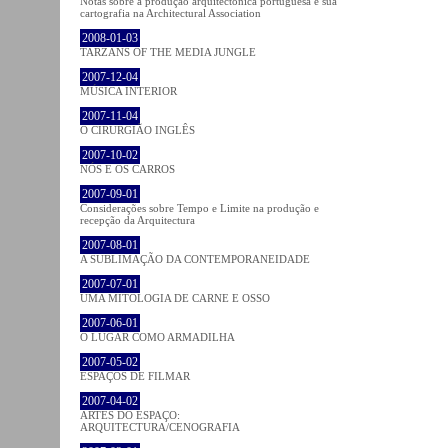
Notas sobre a produção arquitectónica portuguesa e sua
cartografia na Architectural Association
2008-01-03
TARZANS OF THE MEDIA JUNGLE
2007-12-04
MÚSICA INTERIOR
2007-11-04
O CIRURGIÃO INGLÊS
2007-10-02
NÓS E OS CARROS
2007-09-01
Considerações sobre Tempo e Limite na produção e
recepção da Arquitectura
2007-08-01
A SUBLIMAÇÃO DA CONTEMPORANEIDADE
2007-07-01
UMA MITOLOGIA DE CARNE E OSSO
2007-06-01
O LUGAR COMO ARMADILHA
2007-05-02
ESPAÇOS DE FILMAR
2007-04-02
ARTES DO ESPAÇO:
ARQUITECTURA/CENOGRAFIA