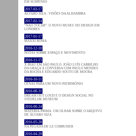
EM SUSPENSO
2017-03-17
ÁLVARO SIZA : VISÕES DA ALHAMBRA
2017-02-14
“NÃO TOCAR”: O NOVO MUSEU DO DESIGN EM
LONDRES
2017-01-17
MAXXI ROMA
2016-12-10
NOTAS SOBRE ESPAÇO E MOVIMENTO
2016-11-15
X BIAU EM SÃO PAULO: JOÃO LUÍS CARRILHO
DA GRAÇA À CONVERSA COM PAULO MENDES
DA ROCHA E EDUARDO SOUTO DE MOURA
2016-10-11
CENAS PARA UM NOVO PATRIMÓNIO
2016-08-31
DREAM OUT LOUD E O DESIGN SOCIAL NO
STEDELIJK MUSEUM
2016-06-24
MATÉRIA-PRIMA. UM OLHAR SOBRE O ARQUIVO
DE ÁLVARO SIZA
2016-05-28
NA PEGADA DE LE CORBUSIER
2016-04-29