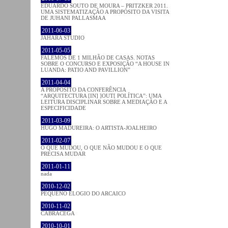
EDUARDO SOUTO DE MOURA – PRITZKER 2011.
UMA SISTEMATIZAÇÃO A PROPÓSITO DA VISITA
DE JUHANI PALLASMAA
2011-06-03
JAHARA STUDIO
2011-05-05
FALEMOS DE 1 MILHÃO DE CASAS. NOTAS
SOBRE O CONCURSO E EXPOSIÇÃO “A HOUSE IN
LUANDA: PATIO AND PAVILLION”
2011-04-04
A PROPÓSITO DA CONFERÊNCIA
“ARQUITECTURA [IN] ]OUT[ POLÍTICA”: UMA
LEITURA DISCIPLINAR SOBRE A MEDIAÇÃO E A
ESPECIFICIDADE
2011-03-09
HUGO MADUREIRA: O ARTISTA-JOALHEIRO
2011-02-07
O QUE MUDOU, O QUE NÃO MUDOU E O QUE
PRECISA MUDAR
2011-01-11
nada
2010-12-02
PEQUENO ELOGIO DO ARCAICO
2010-11-02
CABRACEGA
2010-10-01