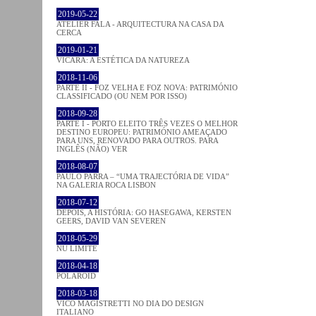
2019-05-22
ATELIER FALA - ARQUITECTURA NA CASA DA
CERCA
2019-01-21
VICARA: A ESTÉTICA DA NATUREZA
2018-11-06
PARTE II - FOZ VELHA E FOZ NOVA: PATRIMÓNIO
CLASSIFICADO (OU NEM POR ISSO)
2018-09-28
PARTE I - PORTO ELEITO TRÊS VEZES O MELHOR
DESTINO EUROPEU: PATRIMÓNIO AMEAÇADO
PARA UNS, RENOVADO PARA OUTROS. PARA
INGLÊS (NÃO) VER
2018-08-07
PAULO PARRA – “UMA TRAJECTÓRIA DE VIDA”
NA GALERIA ROCA LISBON
2018-07-12
DEPOIS, A HISTÓRIA: GO HASEGAWA, KERSTEN
GEERS, DAVID VAN SEVEREN
2018-05-29
NU LIMITE
2018-04-18
POLAROID
2018-03-18
VICO MAGISTRETTI NO DIA DO DESIGN
ITALIANO