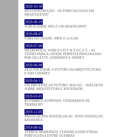
2020-10-30
DES/CONSTRUÇÃO - OS ESPACIALISTAS EM
PRO(EX)CESSO
2020-09-19
'A REALIDADE NÃO É UM DESENCANTO'
2020-08-07
FORA DA CIDADE. ARTE E LUGAR
2020-07-06
METROPOLIS, WORLD CITY & E.P.C.O.T. - AS
VISÕES PARA A CIDADE PERFEITA IMAGINADAS
POR GILLETTE, ANDERSEN E DISNEY
2020-06-08
DESCONFI(N)AR
, O FUTURO DA ARQUITECTURA
E DAS CIDADES
2020-04-13
UM PRESENTE AO FUTURO: MACAU – DIÁLOGOS
SOBRE ARQUITETURA E SOCIEDADE
2020-03-01
R2/FABRICO SUSPENSO: ITINERÁRIOS DE
TRABALHO
2019-12-05
PRÁTICAS PÓS-NOSTÁLGICAS / POST-NOSTALGIC
KNOWINGS
2019-08-02
TEMPOS MODERNOS, CERÂMICA INDUSTRIAL
PORTUGUESA ENTRE GUERRAS