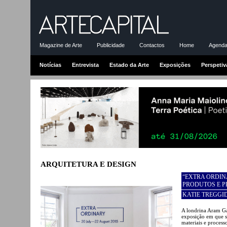
Magazine de Arte
Publicidade
Contactos
Home
Agenda-
Notícias
Entrevista
Estado da Arte
Exposições
Perspetiv
ARQUITETURA E DESIGN
“EXTRA ORDIN
PRODUTOS E 
KATIE TREGGI
A londrina Aram Ga
exposição em que s
materiais e proces