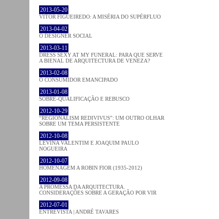
2013-05-20
VÍTOR FIGUEIREDO: A MISÉRIA DO SUPÉRFLUO
2013-04-02
O DESIGNER SOCIAL
2013-03-11
DRESS SEXY AT MY FUNERAL: PARA QUE SERVE
A BIENAL DE ARQUITECTURA DE VENEZA?
2013-02-08
O CONSUMIDOR EMANCIPADO
2013-01-08
SOBRE-QUALIFICAÇÃO E REBUSCO
2012-10-29
“REGIONALISM REDIVIVUS”: UM OUTRO OLHAR
SOBRE UM TEMA PERSISTENTE
2012-10-08
LEVINA VALENTIM E JOAQUIM PAULO
NOGUEIRA
2012-10-07
HOMENAGEM A ROBIN FIOR (1935-2012)
2012-09-08
A PROMESSA DA ARQUITECTURA.
CONSIDERAÇÕES SOBRE A GERAÇÃO POR VIR
2012-07-01
ENTREVISTA | ANDRÉ TAVARES