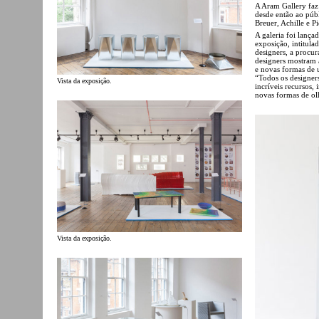
A Aram Gallery faz
desde então ao públ
Breuer, Achille e P
A galeria foi lanç
exposição, intitul
designers, a procur
designers mostram a
e novas formas de u
“Todos os designer
Vista da exposição.
incríveis recursos,
novas formas de ol
Vista da exposição.