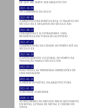
DE QUE ME SERVE SER ARQUITECTA?
2021-10-26
'OS CAMINHOS DA ÁGUA'
2021-09-30
A ARQUITETURA PORTUGUESA: O TRAJETO DO
SÉCULO XX E DESAFIOS DO SÉCULO XXI
2021-08-22
CERAMISTAS E ILUSTRADORES: UMA
RESIDÊNCIA EM VIANA DO ALENTEJO
2021-07-27
COMPREENSÃO DA CIDADE DO PORTO ATÉ AO
SÉCULO XX
2021-06-20
O ANTECEDENTE CULTURAL DO PORTO NA
TRANSIÇÃO PARA O SÉCULO XXI
2021-05-12
JOÃO NISA E AS 'PRIMEIRAS IMPRESSÕES DE
UMA PAISAGEM'
2021-02-16
A ORDEM INVISÍVEL DA ARQUITECTURA
2021-01-10
SURENDER, SURENDER
2020-11-30
AS MULHERES NO PRIVATE PRESS MOVEMENT:
ESCRITAS, LETRAS DE METAL E CHEIRO DE
TINTA