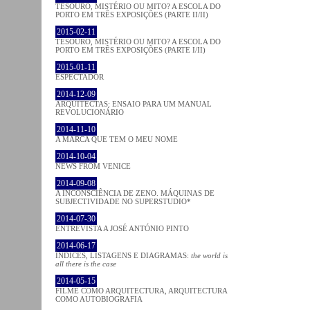
TESOURO, MISTÉRIO OU MITO? A ESCOLA DO
PORTO EM TRÊS EXPOSIÇÕES (PARTE II/II)
2015-02-11
TESOURO, MISTÉRIO OU MITO? A ESCOLA DO
PORTO EM TRÊS EXPOSIÇÕES (PARTE I/II)
2015-01-11
ESPECTADOR
2014-12-09
ARQUITECTAS: ENSAIO PARA UM MANUAL
REVOLUCIONÁRIO
2014-11-10
A MARCA QUE TEM O MEU NOME
2014-10-04
NEWS FROM VENICE
2014-09-08
A INCONSCIÊNCIA DE ZENO. MÁQUINAS DE
SUBJECTIVIDADE NO SUPERSTUDIO*
2014-07-30
ENTREVISTA A JOSÉ ANTÓNIO PINTO
2014-06-17
ÍNDICES, LISTAGENS E DIAGRAMAS:
the world is
all there is the case
2014-05-15
FILME COMO ARQUITECTURA, ARQUITECTURA
COMO AUTOBIOGRAFIA