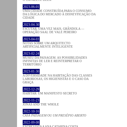
2023-06-01
UMA CIDADE CONSTRUÍDA PARA O CONSUMO:
DA LÓGICA DO MERCADO À DISNEYFICAÇÃO DA
CIDADE
2023-04-30
ESCUTAR, UMA VEZ MAIS, GRÂNDOLA —
OPERAÇÃO SAAL DE VALE PEREIRO
2023-04-03
NOTAS SOBRE UM ARQUITECTO
ARTIFICIALMENTE INTELIGENTE
2023-02-24
MUSEU DA PAISAGEM. AS POSSIBILIDADES
INFINITAS DE LER E REINTERPRETAR O
TERRITÓRIO
2023-01-30
A DIVERSIDADE NA HABITAÇÃO DAS CLASSES
LABORIOSAS, OS HIGIENISTAS E O CASO DA
GRAÇA
2022-12-29
HABITAR: UM MANIFESTO SECRETO
2022-11-23
JONAS AND THE WHOLE
2022-10-16
CASA PAISAGEM
OU
UM PRESÉPIO ABERTO
2022-09-08
ENTREVISTA A ANA CATARINA COSTA,