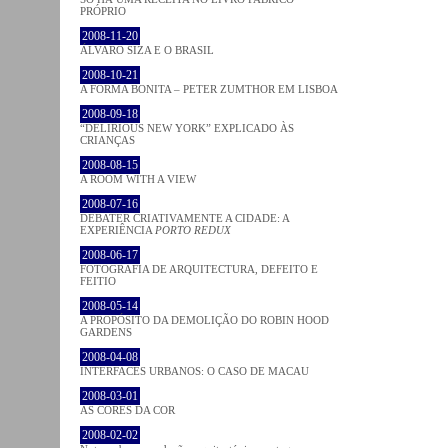
PRÓPRIO
2008-11-20
ÁLVARO SIZA E O BRASIL
2008-10-21
A FORMA BONITA – PETER ZUMTHOR EM LISBOA
2008-09-18
“DELIRIOUS NEW YORK” EXPLICADO ÀS
CRIANÇAS
2008-08-15
A ROOM WITH A VIEW
2008-07-16
DEBATER CRIATIVAMENTE A CIDADE: A
EXPERIÊNCIA
PORTO REDUX
2008-06-17
FOTOGRAFIA DE ARQUITECTURA, DEFEITO E
FEITIO
2008-05-14
A PROPÓSITO DA DEMOLIÇÃO DO ROBIN HOOD
GARDENS
2008-04-08
INTERFACES URBANOS: O CASO DE MACAU
2008-03-01
AS CORES DA COR
2008-02-02