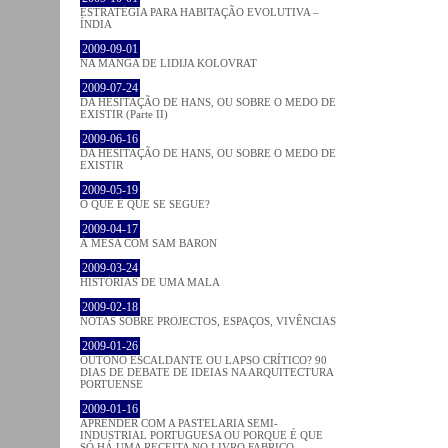
ESTRATÉGIA PARA HABITAÇÃO EVOLUTIVA –
ÍNDIA
2009-09-01
NA MANGA DE LIDIJA KOLOVRAT
2009-07-24
DA HESITAÇÃO DE HANS, OU SOBRE O MEDO DE
EXISTIR (Parte II)
2009-06-16
DA HESITAÇÃO DE HANS, OU SOBRE O MEDO DE
EXISTIR
2009-05-19
O QUE É QUE SE SEGUE?
2009-04-17
À MESA COM SAM BARON
2009-03-24
HISTÓRIAS DE UMA MALA
2009-02-18
NOTAS SOBRE PROJECTOS, ESPAÇOS, VIVÊNCIAS
2009-01-26
OUTONO ESCALDANTE OU LAPSO CRÍTICO? 90
DIAS DE DEBATE DE IDEIAS NA ARQUITECTURA
PORTUENSE
2009-01-16
APRENDER COM A PASTELARIA SEMI-
INDUSTRIAL PORTUGUESA OU PORQUE É QUE
SÓ HÁ UMA RECEITA NO LIVRO FABRICO