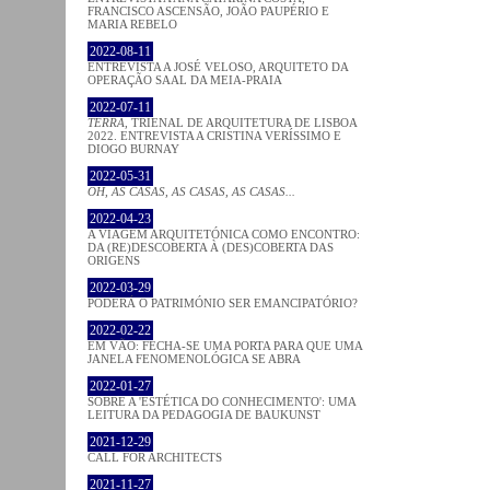
FRANCISCO ASCENSÃO, JOÃO PAUPÉRIO E
MARIA REBELO
2022-08-11
ENTREVISTA A JOSÉ VELOSO, ARQUITETO DA
OPERAÇÃO SAAL DA MEIA-PRAIA
2022-07-11
TERRA
, TRIENAL DE ARQUITETURA DE LISBOA
2022. ENTREVISTA A CRISTINA VERÍSSIMO E
DIOGO BURNAY
2022-05-31
OH, AS CASAS, AS CASAS, AS CASAS...
2022-04-23
A VIAGEM ARQUITETÓNICA COMO ENCONTRO:
DA (RE)DESCOBERTA À (DES)COBERTA DAS
ORIGENS
2022-03-29
PODERÁ O PATRIMÓNIO SER EMANCIPATÓRIO?
2022-02-22
EM VÃO: FECHA-SE UMA PORTA PARA QUE UMA
JANELA FENOMENOLÓGICA SE ABRA
2022-01-27
SOBRE A 'ESTÉTICA DO CONHECIMENTO': UMA
LEITURA DA PEDAGOGIA DE BAUKUNST
2021-12-29
CALL FOR ARCHITECTS
2021-11-27