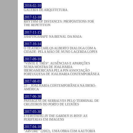
2018-02-10
GALERIA DE ARQUITETURA
2017-12-18
RHYTHM OF DISTANCES: PROPOSITIONS FOR
THE REPETITION
2017-11-15
SHAPINGSHAPE
NA BIENAL DA MAIA
2017-10-14
O TEATRO CARLOS ALBERTO DIALOGA COM A
CIDADE: PELA MÃO DE NUNO LACERDA LOPES
2017-09-10
“VINTE E TRÊS”. AUSÊNCIAS E APARIÇÕES
NUMA MOSTRA DE JOALHARIA
IBEROAMERICANA PELA PIN ASSOCIAÇÃO
PORTUGUESA DE JOALHARIA CONTEMPORÂNEA
2017-08-01
23 – JOALHARIA CONTEMPORÂNEA NA IBERO-
AMÉRICA
2017-06-30
PASSAGENS
DE SERRALVES PELO TERMINAL DE
CRUZEIROS DO PORTO DE LEIXÕES
2017-05-30
EVERYTHING IN THE GARDEN IS ROSY
: AS
PERIFERIAS EM IMAGENS
2017-04-18
“ÁRVORE” (2002), UMA OBRA COM A AUTORIA