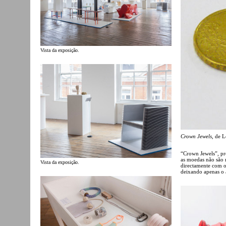
Vista da exposição.
Crown Jewels
, de L
“Crown Jewels”, pro
as moedas não são m
Vista da exposição.
directamente com o
deixando apenas o a