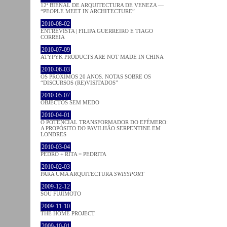
12ª BIENAL DE ARQUITECTURA DE VENEZA —
“PEOPLE MEET IN ARCHITECTURE”
2010-08-02
ENTREVISTA | FILIPA GUERREIRO E TIAGO
CORREIA
2010-07-09
ATYPYK PRODUCTS ARE NOT MADE IN CHINA
2010-06-03
OS PRÓXIMOS 20 ANOS. NOTAS SOBRE OS
“DISCURSOS (RE)VISITADOS”
2010-05-07
OBJECTOS SEM MEDO
2010-04-01
O POTENCIAL TRANSFORMADOR DO EFÉMERO:
A PROPÓSITO DO PAVILHÃO SERPENTINE EM
LONDRES
2010-03-04
PEDRO + RITA = PEDRITA
2010-02-03
PARA UMA ARQUITECTURA
SWISSPORT
2009-12-12
SOU FUJIMOTO
2009-11-10
THE HOME PROJECT
2009-10-01