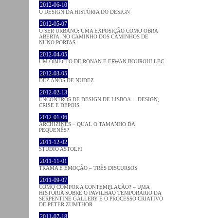
2012-06-10
O DESIGN DA HISTÓRIA DO DESIGN
2012-05-07
O SER URBANO: UMA EXPOSIÇÃO COMO OBRA
ABERTA. NO CAMINHO DOS CAMINHOS DE
NUNO PORTAS
2012-04-05
UM OBJECTO DE RONAN E ERWAN BOUROULLEC
2012-03-05
DEZ ANOS DE NUDEZ
2012-02-13
ENCONTROS DE DESIGN DE LISBOA ::: DESIGN,
CRISE E DEPOIS
2012-01-06
ARCHIZINES – QUAL O TAMANHO DA
PEQUENÊS?
2011-12-02
STUDIO ASTOLFI
2011-11-01
TRAMA E EMOÇÃO – TRÊS DISCURSOS
2011-09-07
COMO COMPOR A CONTEMPLAÇÃO? – UMA
HISTÓRIA SOBRE O PAVILHÃO TEMPORÁRIO DA
SERPENTINE GALLERY E O PROCESSO CRIATIVO
DE PETER ZUMTHOR
2011-07-18