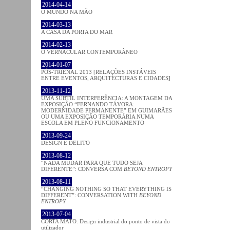
2014-04-14
O MUNDO NA MÃO
2014-03-13
A CASA DA PORTA DO MAR
2014-02-13
O VERNACULAR CONTEMPORÂNEO
2014-01-07
PÓS-TRIENAL 2013 [RELAÇÕES INSTÁVEIS
ENTRE EVENTOS, ARQUITECTURAS E CIDADES]
2013-11-12
UMA SUBTIL INTERFERÊNCIA: A MONTAGEM DA
EXPOSIÇÃO “FERNANDO TÁVORA:
MODERNIDADE PERMANENTE” EM GUIMARÃES
OU UMA EXPOSIÇÃO TEMPORÁRIA NUMA
ESCOLA EM PLENO FUNCIONAMENTO
2013-09-24
DESIGN E DELITO
2013-08-12
“NADA MUDAR PARA QUE TUDO SEJA
DIFERENTE”: CONVERSA COM
BEYOND ENTROPY
2013-08-11
“CHANGING NOTHING SO THAT EVERYTHING IS
DIFFERENT”: CONVERSATION WITH
BEYOND
ENTROPY
2013-07-04
CORTA MATO. Design industrial do ponto de vista do
utilizador