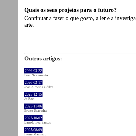
Quais os seus projetos para o futuro?
Continuar a fazer o que gosto, a ler e a investiga
arte.
Outros artigos:
2026-03-22
Ivan Nascimento
2026-02-17
João Almeida e Silva
2025-12-15
Ju Bock
2025-11-06
Bruno Saavedra
2025-10-02
Bartolomeu Santos
2025-08-09
Ivone Machado