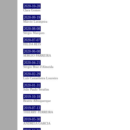
2020-10-28
Clara Gomes
2020-09-19
Márcio Laranjeira
2020-08-08
Sérgio Marques
2020-07-07
HILDA REIS
2020-06-08
SÉRGIO PARREIRA
2020-04-21
Sérgio Braz d'Almeida
2020-02-29
Luís Castanheira Loureiro
2020-01-31
João Paulo Serafim
2019-10-18
Beatriz Albuquerque
2019-07-13
THIERRY FERREIRA
2019-05-30
ANDREIA GARCIA