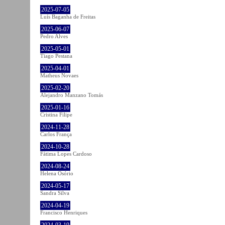
2025-07-05
Luís Baganha de Freitas
2025-06-07
Pedro Alves
2025-05-01
Tiago Pestana
2025-04-01
Matheus Novaes
2025-02-20
Alejandro Manzano Tomás
2025-01-16
Cristina Filipe
2024-11-28
Carlos França
2024-10-28
Fátima Lopes Cardoso
2024-08-24
Helena Osório
2024-05-17
Sandra Silva
2024-04-19
Francisco Henriques
2024-03-19