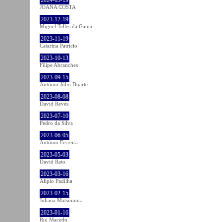
JOANA COSTA
2023-12-19
Miguel Telles da Gama
2023-11-19
Catarina Patrício
2023-10-13
Filipe Abranches
2023-09-15
António Júlio Duarte
2023-08-08
David Revés
2023-07-10
Pedro da Silva
2023-06-05
António Ferreira
2023-05-03
David Rato
2023-03-16
Alípio Padilha
2023-02-15
Juliana Matsumura
2023-01-16
Rui Macedo