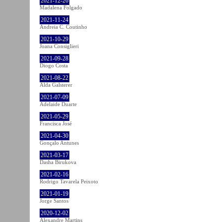
2021-12-26
Madalena Folgado
2021-11-24
Andreia C. Coutinho
2021-10-29
Joana Consiglieri
2021-09-28
Diogo Costa
2021-08-22
Alda Galsterer
2021-07-09
Adelaide Duarte
2021-05-29
Francisca José
2021-04-30
Gonçalo Antunes
2021-03-17
Dasha Birukova
2021-02-16
Rodrigo Tavarela Peixoto
2021-01-19
Jorge Santos
2020-12-02
Alexandre Martins