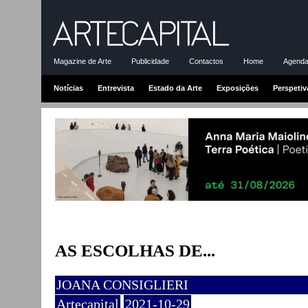
Magazine de Arte
Publicidade
Contactos
Home
Agenda-
Notícias
Entrevista
Estado da Arte
Exposições
Perspetiv
AS ESCOLHAS DE...
JOANA CONSIGLIERI
Artecapital
2021-10-29