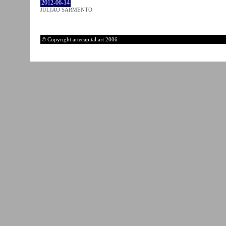
2012-06-14
JULIÃO SARMENTO
© Copyright artecapital.art 2006