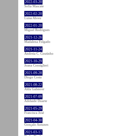
2022-03-20
Sofia Mascate
2022-02-20
Luisa Abreu
2022-01-20
Miguel Rodrigues
2021-12-26
Madalena Folgado
2021-11-24
Andreia C. Coutinho
2021-10-29
Joana Consiglieri
2021-09-28
Diogo Costa
2021-08-22
Alda Galsterer
2021-07-09
Adelaide Duarte
2021-05-29
Francisca José
2021-04-30
Gonçalo Antunes
2021-03-17