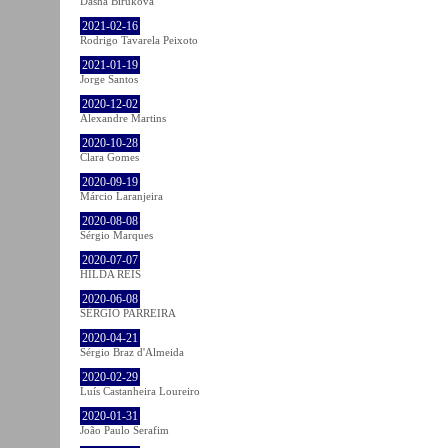
Dasha Birukova
2021-02-16
Rodrigo Tavarela Peixoto
2021-01-19
Jorge Santos
2020-12-02
Alexandre Martins
2020-10-28
Clara Gomes
2020-09-19
Márcio Laranjeira
2020-08-08
Sérgio Marques
2020-07-07
HILDA REIS
2020-06-08
SÉRGIO PARREIRA
2020-04-21
Sérgio Braz d'Almeida
2020-02-29
Luís Castanheira Loureiro
2020-01-31
João Paulo Serafim