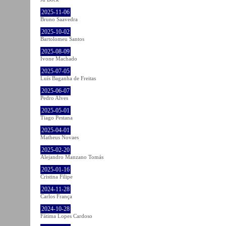
2025-11-06
Bruno Saavedra
2025-10-02
Bartolomeu Santos
2025-08-09
Ivone Machado
2025-07-05
Luís Baganha de Freitas
2025-06-07
Pedro Alves
2025-05-01
Tiago Pestana
2025-04-01
Matheus Novaes
2025-02-20
Alejandro Manzano Tomás
2025-01-16
Cristina Filipe
2024-11-28
Carlos França
2024-10-28
Fátima Lopes Cardoso