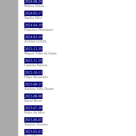
2024-08-24
Helena Osório
2024-05-17
Sandra Silva
2024-04-19
Francisco Henriques
2024-03-19
JOANA COSTA
2023-12-19
Miguel Telles da Gama
2023-11-19
Catarina Patrício
2023-10-13
Filipe Abranches
2023-09-15
António Júlio Duarte
2023-08-08
David Revés
2023-07-10
Pedro da Silva
2023-06-05
António Ferreira
2023-05-03
David Rato