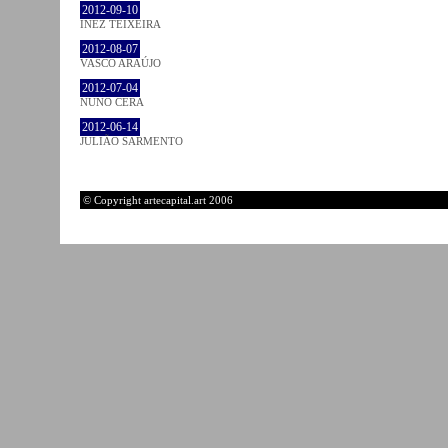
2012-09-10
INEZ TEIXEIRA
2012-08-07
VASCO ARAÚJO
2012-07-04
NUNO CERA
2012-06-14
JULIÃO SARMENTO
© Copyright artecapital.art 2006