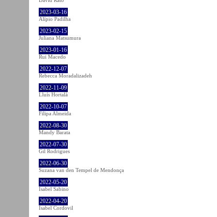
2023-03-16
Alípio Padilha
2023-02-15
Juliana Matsumura
2023-01-16
Rui Macedo
2022-12-07
Rebecca Moradalizadeh
2022-11-09
Lluís Hortalà
2022-10-07
Filipa Almeida
2022-08-30
Mandy Barata
2022-07-30
Gil Rodrigues
2022-06-30
Suzana van den Tempel de Mendonça
2022-05-20
Isabel Sabino
2022-04-20
Isabel Cordovil