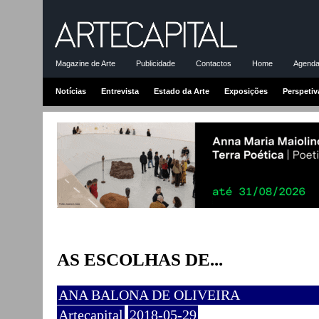
Magazine de Arte
Publicidade
Contactos
Home
Agenda-
Notícias
Entrevista
Estado da Arte
Exposições
Perspetiv
AS ESCOLHAS DE...
ANA BALONA DE OLIVEIRA
Artecapital
2018-05-29