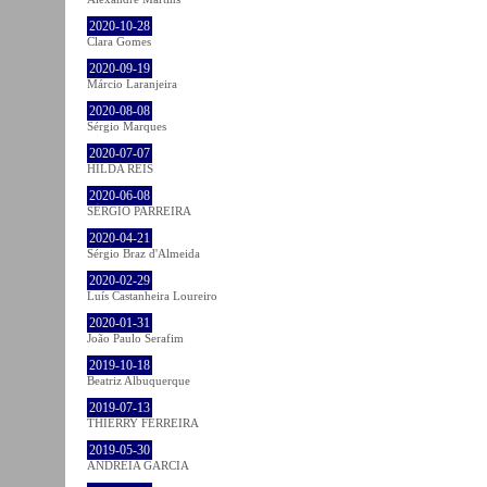
2020-10-28
Clara Gomes
2020-09-19
Márcio Laranjeira
2020-08-08
Sérgio Marques
2020-07-07
HILDA REIS
2020-06-08
SÉRGIO PARREIRA
2020-04-21
Sérgio Braz d'Almeida
2020-02-29
Luís Castanheira Loureiro
2020-01-31
João Paulo Serafim
2019-10-18
Beatriz Albuquerque
2019-07-13
THIERRY FERREIRA
2019-05-30
ANDREIA GARCIA