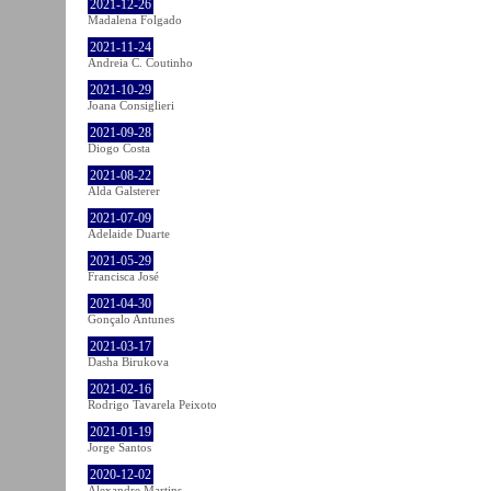
2021-12-26
Madalena Folgado
2021-11-24
Andreia C. Coutinho
2021-10-29
Joana Consiglieri
2021-09-28
Diogo Costa
2021-08-22
Alda Galsterer
2021-07-09
Adelaide Duarte
2021-05-29
Francisca José
2021-04-30
Gonçalo Antunes
2021-03-17
Dasha Birukova
2021-02-16
Rodrigo Tavarela Peixoto
2021-01-19
Jorge Santos
2020-12-02
Alexandre Martins