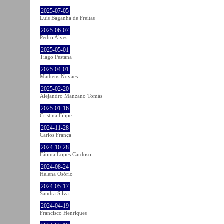
2025-07-05
Luís Baganha de Freitas
2025-06-07
Pedro Alves
2025-05-01
Tiago Pestana
2025-04-01
Matheus Novaes
2025-02-20
Alejandro Manzano Tomás
2025-01-16
Cristina Filipe
2024-11-28
Carlos França
2024-10-28
Fátima Lopes Cardoso
2024-08-24
Helena Osório
2024-05-17
Sandra Silva
2024-04-19
Francisco Henriques