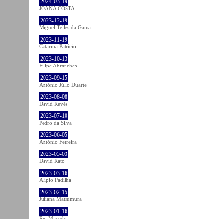
2024-03-19
JOANA COSTA
2023-12-19
Miguel Telles da Gama
2023-11-19
Catarina Patrício
2023-10-13
Filipe Abranches
2023-09-15
António Júlio Duarte
2023-08-08
David Revés
2023-07-10
Pedro da Silva
2023-06-05
António Ferreira
2023-05-03
David Rato
2023-03-16
Alípio Padilha
2023-02-15
Juliana Matsumura
2023-01-16
Rui Macedo