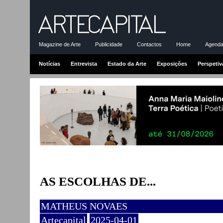
Magazine de Arte
Publicidade
Contactos
Home
Agenda-
Notícias
Entrevista
Estado da Arte
Exposições
Perspetiv
AS ESCOLHAS DE...
MATHEUS NOVAES
Artecapital
2025-04-01