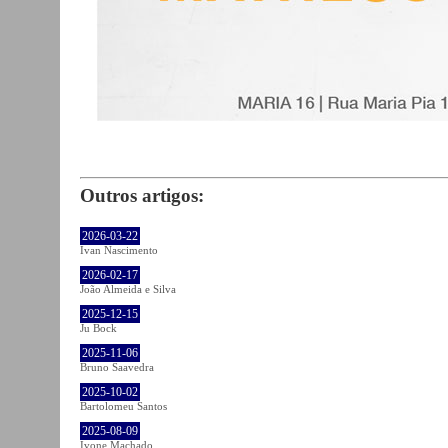
Outros artigos:
2026-03-22
Ivan Nascimento
2026-02-17
João Almeida e Silva
2025-12-15
Ju Bock
2025-11-06
Bruno Saavedra
2025-10-02
Bartolomeu Santos
2025-08-09
Ivone Machado