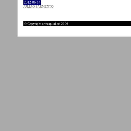
2012-06-14
JULIÃO SARMENTO
© Copyright artecapital.art 2006