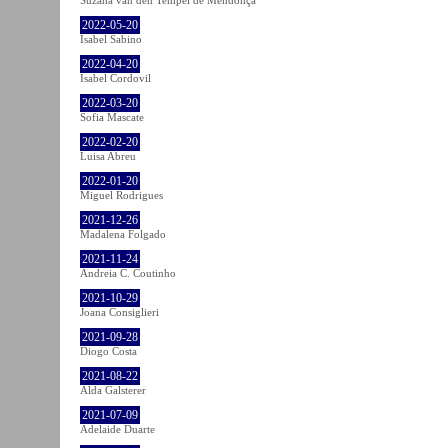
2022-05-20
Isabel Sabino
2022-04-20
Isabel Cordovil
2022-03-20
Sofia Mascate
2022-02-20
Luisa Abreu
2022-01-20
Miguel Rodrigues
2021-12-26
Madalena Folgado
2021-11-24
Andreia C. Coutinho
2021-10-29
Joana Consiglieri
2021-09-28
Diogo Costa
2021-08-22
Alda Galsterer
2021-07-09
Adelaide Duarte