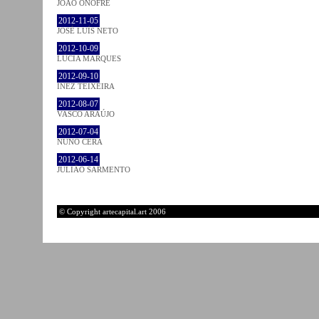
JOÃO ONOFRE
2012-11-05
JOSÉ LUÍS NETO
2012-10-09
LÚCIA MARQUES
2012-09-10
INEZ TEIXEIRA
2012-08-07
VASCO ARAÚJO
2012-07-04
NUNO CERA
2012-06-14
JULIÃO SARMENTO
© Copyright artecapital.art 2006