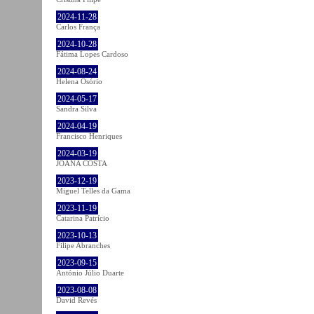
2024-11-28
Carlos França
2024-10-28
Fátima Lopes Cardoso
2024-08-24
Helena Osório
2024-05-17
Sandra Silva
2024-04-19
Francisco Henriques
2024-03-19
JOANA COSTA
2023-12-19
Miguel Telles da Gama
2023-11-19
Catarina Patrício
2023-10-13
Filipe Abranches
2023-09-15
António Júlio Duarte
2023-08-08
David Revés