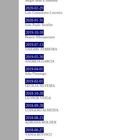
Sérgio Braz d'Almeida
2020-02-29
Luís Castanheira Loureiro
2020-01-31
João Paulo Serafim
2019-10-18
Beatriz Albuquerque
2019-07-13
THIERRY FERREIRA
2019-05-30
ANDREIA GARCIA
2019-04-01
Julia Flamingo
2019-02-01
CECÍLIA SILVEIRA
2018-10-28
LEONOR VEIGA
2018-09-28
LUDGERO ALMEIDA
2018-08-23
ADRIANA MOLDER
2018-06-27
VÂNIA ROVISCO