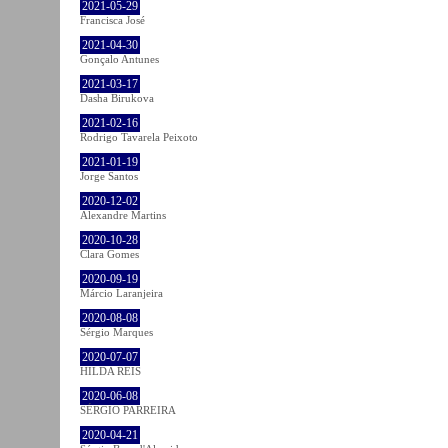
2021-05-29
Francisca José
2021-04-30
Gonçalo Antunes
2021-03-17
Dasha Birukova
2021-02-16
Rodrigo Tavarela Peixoto
2021-01-19
Jorge Santos
2020-12-02
Alexandre Martins
2020-10-28
Clara Gomes
2020-09-19
Márcio Laranjeira
2020-08-08
Sérgio Marques
2020-07-07
HILDA REIS
2020-06-08
SÉRGIO PARREIRA
2020-04-21