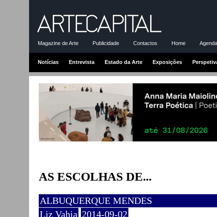
Magazine de Arte
Publicidade
Contactos
Home
Agenda-
Notícias
Entrevista
Estado da Arte
Exposições
Perspetiv
AS ESCOLHAS DE...
ALBUQUERQUE MENDES
Liz Vahia
2014-09-02