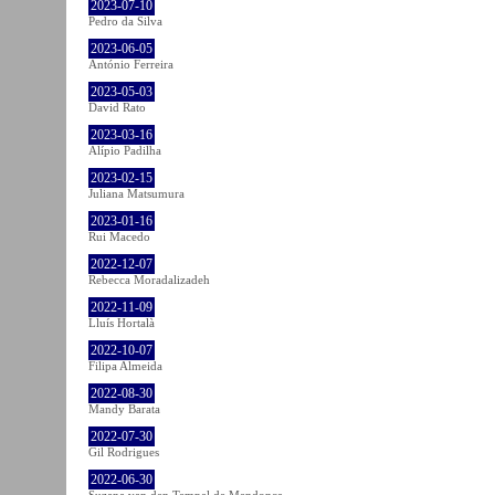
2023-07-10
Pedro da Silva
2023-06-05
António Ferreira
2023-05-03
David Rato
2023-03-16
Alípio Padilha
2023-02-15
Juliana Matsumura
2023-01-16
Rui Macedo
2022-12-07
Rebecca Moradalizadeh
2022-11-09
Lluís Hortalà
2022-10-07
Filipa Almeida
2022-08-30
Mandy Barata
2022-07-30
Gil Rodrigues
2022-06-30
Suzana van den Tempel de Mendonça