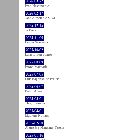
2026-03-22
Ivan Nascimento
2026-02-17
João Almeida e Silva
2025-12-15
Ju Bock
2025-11-06
Bruno Saavedra
2025-10-02
Bartolomeu Santos
2025-08-09
Ivone Machado
2025-07-05
Luís Baganha de Freitas
2025-06-07
Pedro Alves
2025-05-01
Tiago Pestana
2025-04-01
Matheus Novaes
2025-02-20
Alejandro Manzano Tomás
2025-01-16
Cristina Filipe