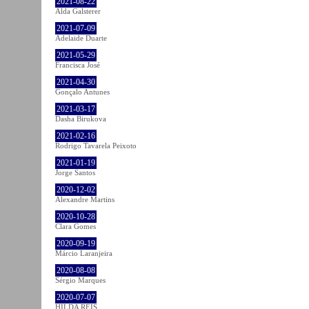
2021-08-22
Alda Galsterer
2021-07-09
Adelaide Duarte
2021-05-29
Francisca José
2021-04-30
Gonçalo Antunes
2021-03-17
Dasha Birukova
2021-02-16
Rodrigo Tavarela Peixoto
2021-01-19
Jorge Santos
2020-12-02
Alexandre Martins
2020-10-28
Clara Gomes
2020-09-19
Márcio Laranjeira
2020-08-08
Sérgio Marques
2020-07-07
HILDA REIS