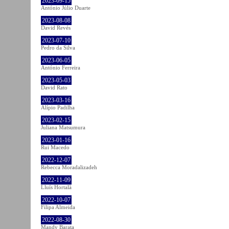
2023-09-15
António Júlio Duarte
2023-08-08
David Revés
2023-07-10
Pedro da Silva
2023-06-05
António Ferreira
2023-05-03
David Rato
2023-03-16
Alípio Padilha
2023-02-15
Juliana Matsumura
2023-01-16
Rui Macedo
2022-12-07
Rebecca Moradalizadeh
2022-11-09
Lluís Hortalà
2022-10-07
Filipa Almeida
2022-08-30
Mandy Barata