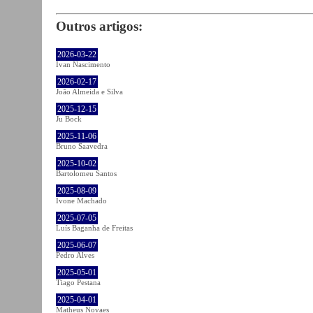
Outros artigos:
2026-03-22
Ivan Nascimento
2026-02-17
João Almeida e Silva
2025-12-15
Ju Bock
2025-11-06
Bruno Saavedra
2025-10-02
Bartolomeu Santos
2025-08-09
Ivone Machado
2025-07-05
Luís Baganha de Freitas
2025-06-07
Pedro Alves
2025-05-01
Tiago Pestana
2025-04-01
Matheus Novaes