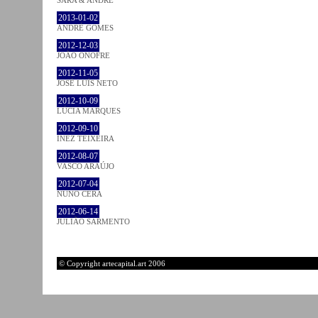
2013-01-02
ANDRÉ GOMES
2012-12-03
JOÃO ONOFRE
2012-11-05
JOSÉ LUÍS NETO
2012-10-09
LÚCIA MARQUES
2012-09-10
INEZ TEIXEIRA
2012-08-07
VASCO ARAÚJO
2012-07-04
NUNO CERA
2012-06-14
JULIÃO SARMENTO
© Copyright artecapital.art 2006