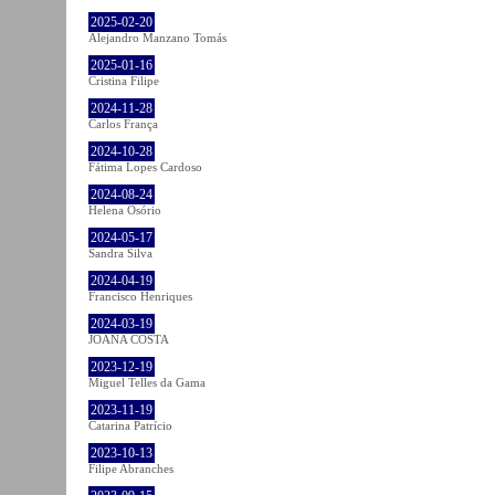
2025-02-20
Alejandro Manzano Tomás
2025-01-16
Cristina Filipe
2024-11-28
Carlos França
2024-10-28
Fátima Lopes Cardoso
2024-08-24
Helena Osório
2024-05-17
Sandra Silva
2024-04-19
Francisco Henriques
2024-03-19
JOANA COSTA
2023-12-19
Miguel Telles da Gama
2023-11-19
Catarina Patrício
2023-10-13
Filipe Abranches