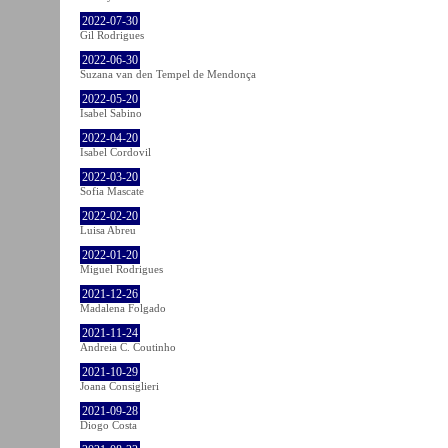
2022-07-30
Gil Rodrigues
2022-06-30
Suzana van den Tempel de Mendonça
2022-05-20
Isabel Sabino
2022-04-20
Isabel Cordovil
2022-03-20
Sofia Mascate
2022-02-20
Luisa Abreu
2022-01-20
Miguel Rodrigues
2021-12-26
Madalena Folgado
2021-11-24
Andreia C. Coutinho
2021-10-29
Joana Consiglieri
2021-09-28
Diogo Costa