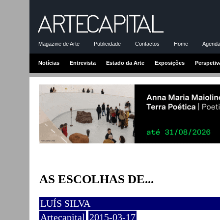
Magazine de Arte
Publicidade
Contactos
Home
Agenda-
Notícias
Entrevista
Estado da Arte
Exposições
Perspetiv
AS ESCOLHAS DE...
LUÍS SILVA
Artecapital
2015-03-17