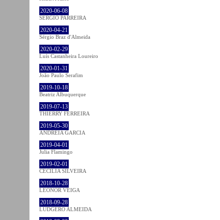
2020-06-08
SÉRGIO PARREIRA
2020-04-21
Sérgio Braz d'Almeida
2020-02-29
Luís Castanheira Loureiro
2020-01-31
João Paulo Serafim
2019-10-18
Beatriz Albuquerque
2019-07-13
THIERRY FERREIRA
2019-05-30
ANDREIA GARCIA
2019-04-01
Julia Flamingo
2019-02-01
CECÍLIA SILVEIRA
2018-10-28
LEONOR VEIGA
2018-09-28
LUDGERO ALMEIDA