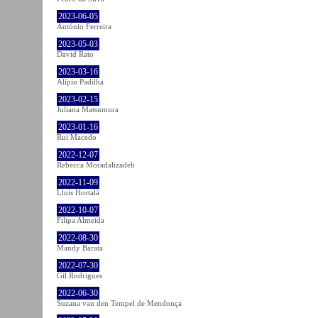
2023-06-05
António Ferreira
2023-05-03
David Rato
2023-03-16
Alípio Padilha
2023-02-15
Juliana Matsumura
2023-01-16
Rui Macedo
2022-12-07
Rebecca Moradalizadeh
2022-11-09
Lluís Hortalà
2022-10-07
Filipa Almeida
2022-08-30
Mandy Barata
2022-07-30
Gil Rodrigues
2022-06-30
Suzana van den Tempel de Mendonça