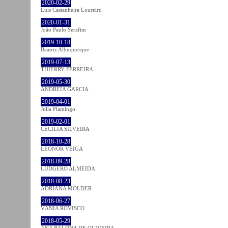
2020-02-29
Luís Castanheira Loureiro
2020-01-31
João Paulo Serafim
2019-10-18
Beatriz Albuquerque
2019-07-13
THIERRY FERREIRA
2019-05-30
ANDREIA GARCIA
2019-04-01
Julia Flamingo
2019-02-01
CECÍLIA SILVEIRA
2018-10-28
LEONOR VEIGA
2018-09-28
LUDGERO ALMEIDA
2018-08-23
ADRIANA MOLDER
2018-06-27
VÂNIA ROVISCO
2018-05-29
ANA BALONA DE OLIVEIRA