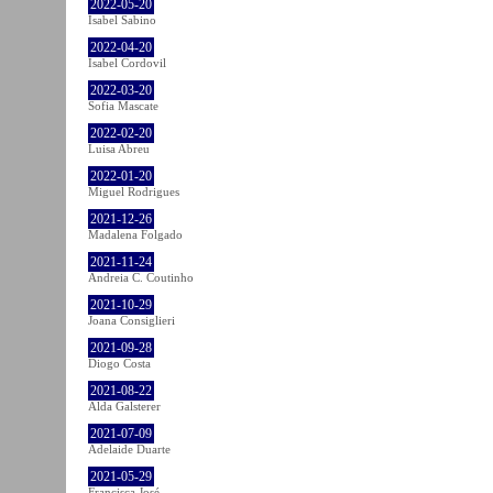
2022-05-20
Isabel Sabino
2022-04-20
Isabel Cordovil
2022-03-20
Sofia Mascate
2022-02-20
Luisa Abreu
2022-01-20
Miguel Rodrigues
2021-12-26
Madalena Folgado
2021-11-24
Andreia C. Coutinho
2021-10-29
Joana Consiglieri
2021-09-28
Diogo Costa
2021-08-22
Alda Galsterer
2021-07-09
Adelaide Duarte
2021-05-29
Francisca José