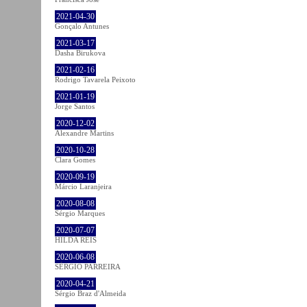
2021-04-30
Gonçalo Antunes
2021-03-17
Dasha Birukova
2021-02-16
Rodrigo Tavarela Peixoto
2021-01-19
Jorge Santos
2020-12-02
Alexandre Martins
2020-10-28
Clara Gomes
2020-09-19
Márcio Laranjeira
2020-08-08
Sérgio Marques
2020-07-07
HILDA REIS
2020-06-08
SÉRGIO PARREIRA
2020-04-21
Sérgio Braz d'Almeida