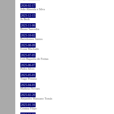
2026-02-17
João Almeida e Silva
2025-12-15
Ju Bock
2025-11-06
Bruno Saavedra
2025-10-02
Bartolomeu Santos
2025-08-09
Ivone Machado
2025-07-05
Luís Baganha de Freitas
2025-06-07
Pedro Alves
2025-05-01
Tiago Pestana
2025-04-01
Matheus Novaes
2025-02-20
Alejandro Manzano Tomás
2025-01-16
Cristina Filipe