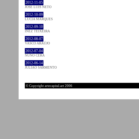
2012-11-05
JOSÉ LUÍS NETO
2012-10-09
LÚCIA MARQUES
2012-09-10
INEZ TEIXEIRA
2012-08-07
VASCO ARAÚJO
2012-07-04
NUNO CERA
2012-06-14
JULIÃO SARMENTO
© Copyright artecapital.art 2006