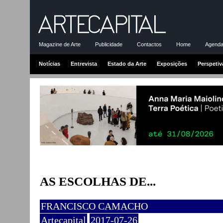
Magazine de Arte
Publicidade
Contactos
Home
Agenda-
Notícias
Entrevista
Estado da Arte
Exposições
Perspetiv
AS ESCOLHAS DE...
FRANCISCO CAMACHO
Artecapital
2017-07-26