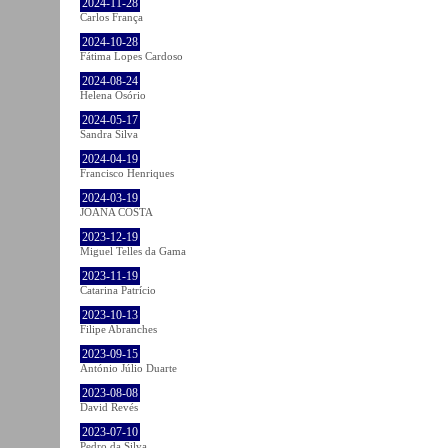
2024-11-28
Carlos França
2024-10-28
Fátima Lopes Cardoso
2024-08-24
Helena Osório
2024-05-17
Sandra Silva
2024-04-19
Francisco Henriques
2024-03-19
JOANA COSTA
2023-12-19
Miguel Telles da Gama
2023-11-19
Catarina Patrício
2023-10-13
Filipe Abranches
2023-09-15
António Júlio Duarte
2023-08-08
David Revés
2023-07-10
Pedro da Silva