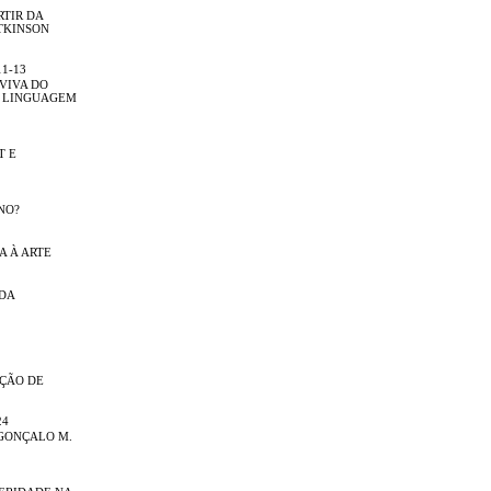
RTIR DA
TKINSON
11-13
 VIVA DO
A LINGUAGEM
T E
NO?
A À ARTE
NDA
IÇÃO DE
24
GONÇALO M.