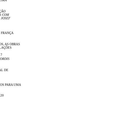
ÇÃO
S COM
 JOSEF
E FRANÇA
OS, AS OBRAS
ELAÇÕES
17
ORDIS
AL DE
OS PARA UMA
-20