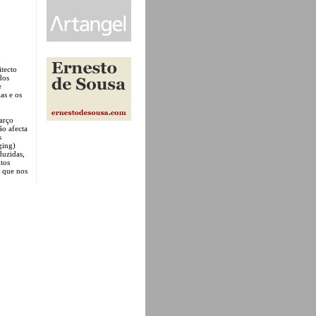
tecto
dos
e
as e os
arço
ão afecta
s
ging)
duzidas,
tos
o que nos