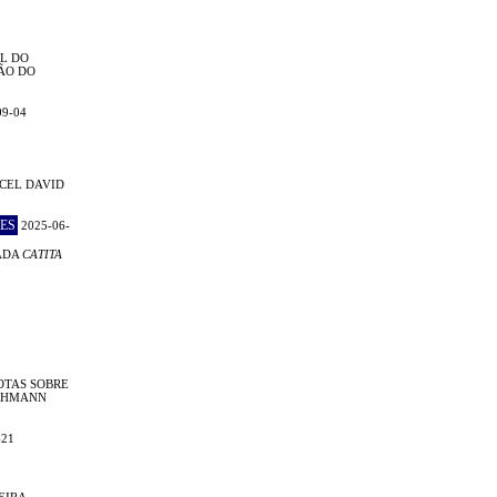
L DO
ÃO DO
09-04
CEL DAVID
ES
2025-06-
ADA
CATITA
OTAS SOBRE
LEHMANN
-21
EIRA