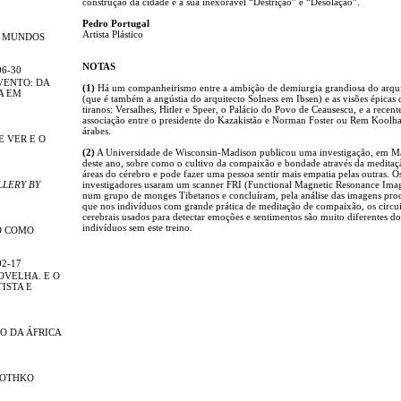
construção da cidade e a sua inexorável “Destrição” e “Desolação”.
Pedro Portugal
Artista Plástico
R MUNDOS
NOTAS
06-30
VENTO: DA
(1)
Há um companheirismo entre a ambição de demiurgia grandiosa do arqui
A EM
(que é também a angústia do arquitecto Solness em Ibsen) e as visões épicas 
tiranos: Versalhes, Hitler e Speer, o Palácio do Povo de Ceausescu, e a recent
associação entre o presidente do Kazakistão e Norman Foster ou Rem Koolha
árabes.
E VER E O
(2)
A Universidade de Wisconsin-Madison publicou uma investigação, em M
deste ano, sobre como o cultivo da compaixão e bondade através da meditaç
áreas do cérebro e pode fazer uma pessoa sentir mais empatia pelas outras. O
LLERY BY
investigadores usaram um scanner FRI (Functional Magnetic Resonance Ima
num grupo de monges Tibetanos e concluíram, pela análise das imagens pro
que nos indivíduos com grande prática de meditação de compaixão, os circui
cerebrais usados para detectar emoções e sentimentos são muito diferentes d
indivíduos sem este treino.
O COMO
02-17
OVELHA. E O
ISTA E
O DA ÁFRICA
ROTHKO