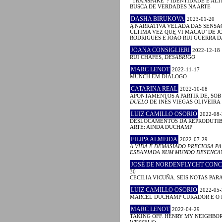
“TRANSFAKE”? IDENTIDADE E AL
BUSCA DE VERDADES NA ARTE
DASHA BIRUKOVA
2023-01-20
A NARRATIVA VELADA DAS SENSAÇ
ÚLTIMA VEZ QUE VI MACAU’ DE J
RODRIGUES E JOÃO RUI GUERRA 
JOANA CONSIGLIERI
2022-12-18
RUI CHAFES,
DESABRIGO
MARC LENOT
2022-11-17
MUNCH EM DIÁLOGO
CATARINA REAL
2022-10-08
APONTAMENTOS A PARTIR DE, SOB
DUELO
DE INÊS VIEGAS OLIVEIRA
LUIZ CAMILLO OSORIO
2022-08-
DESLOCAMENTOS DA REPRODUTIB
ARTE: AINDA DUCHAMP
FILIPA ALMEIDA
2022-07-29
A VIDA É DEMASIADO PRECIOSA PA
ESBANJADA NUM MUNDO DESENCA
JOSÉ DE NORDENFLYCHT CON
30
CECILIA VICUÑA. SEIS NOTAS PAR
LUIZ CAMILLO OSORIO
2022-05-
MARCEL DUCHAMP CURADOR E O
MARC LENOT
2022-04-29
TAKING OFF. HENRY MY NEIGHBO
WESSELS)