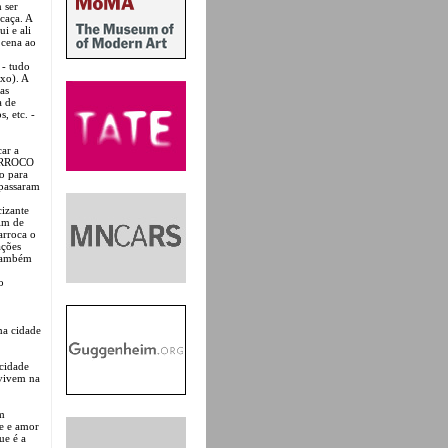
 ser
caça. A
i e ali
 cena ao
 - tudo
xo). A
as
a de
, etc. -
car a
BARROCO
o para
 passaram
cizante
im de
arroca o
ações
 também
o
ma cidade
 cidade
 vivem na
um
e e amor
ue é a