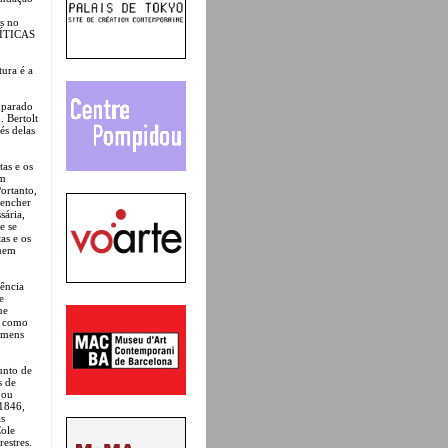
os no
OLÍTICAS
tura é a
mparado
 Bertolt
és delas
tas e os
am
Portanto,
 encher
sária,
e se
as e os
quem
rência
e
ue
e como
homens
unto de
s de
 ou
1846,
as
Cole
restres.