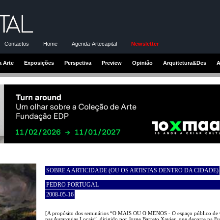
Contactos
Home
Agenda-Artecapital
Newsletter
a Arte
Exposições
Perspetiva
Preview
Opinião
Arquitetura&Des
A
SOBRE A ARTICIDADE (OU OS ARTISTAS DENTRO DA CIDADE)
PEDRO PORTUGAL
2008-05-16
[A propósito dos seminários “O MAIS OU O MENOS - O espaço público de 
nas Autarquias Locais”, dirigido por Jorge Barreto Xavier, que decorre na F