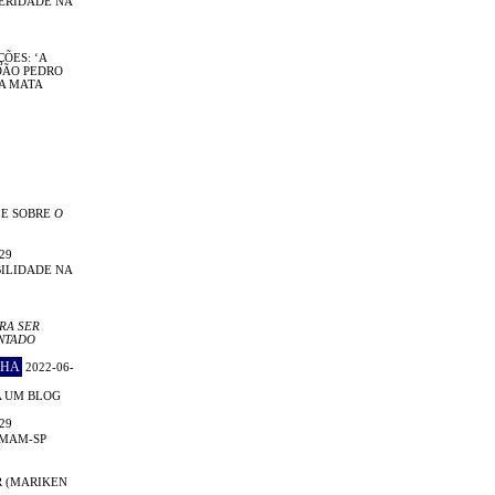
TERIDADE NA
ÕES: ‘A
OÃO PEDRO
DA MATA
 E SOBRE
O
29
ILIDADE NA
RA SER
NTADO
CHA
2022-06-
A UM BLOG
29
 MAM-SP
R (MARIKEN