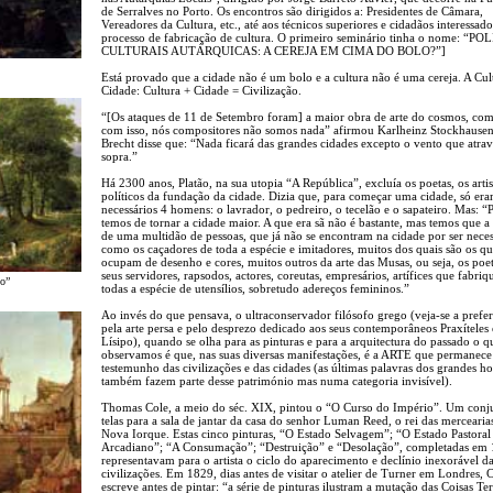
de Serralves no Porto. Os encontros são dirigidos a: Presidentes de Câmara,
Vereadores da Cultura, etc., até aos técnicos superiores e cidadãos interessad
processo de fabricação de cultura. O primeiro seminário tinha o nome: “P
CULTURAIS AUTÁRQUICAS: A CEREJA EM CIMA DO BOLO?”]
Está provado que a cidade não é um bolo e a cultura não é uma cereja. A Cul
Cidade: Cultura + Cidade = Civilização.
“[Os ataques de 11 de Setembro foram] a maior obra de arte do cosmos, co
com isso, nós compositores não somos nada” afirmou Karlheinz Stockhausen.
Brecht disse que: “Nada ficará das grandes cidades excepto o vento que atrav
sopra.”
Há 2300 anos, Platão, na sua utopia “A República”, excluía os poetas, os artis
políticos da fundação da cidade. Dizia que, para começar uma cidade, só er
necessários 4 homens: o lavrador, o pedreiro, o tecelão e o sapateiro. Mas: “
temos de tornar a cidade maior. A que era sã não é bastante, mas temos que a
de uma multidão de pessoas, que já não se encontram na cidade por ser neces
como os caçadores de toda a espécie e imitadores, muitos dos quais são os qu
ocupam de desenho e cores, muitos outros da arte das Musas, ou seja, os poet
seus servidores, rapsodos, actores, coreutas, empresários, artífices que fabri
no”
todas a espécie de utensílios, sobretudo adereços femininos.”
Ao invés do que pensava, o ultraconservador filósofo grego (veja-se a prefe
pela arte persa e pelo desprezo dedicado aos seus contemporâneos Praxíteles 
Lísipo), quando se olha para as pinturas e para a arquitectura do passado o q
observamos é que, nas suas diversas manifestações, é a ARTE que permanec
testemunho das civilizações e das cidades (as últimas palavras dos grandes 
também fazem parte desse património mas numa categoria invisível).
Thomas Cole, a meio do séc. XIX, pintou o “O Curso do Império”. Um conj
telas para a sala de jantar da casa do senhor Luman Reed, o rei das mercearia
Nova Iorque. Estas cinco pinturas, “O Estado Selvagem”; “O Estado Pastoral
Arcadiano”; “A Consumação”; “Destruição” e “Desolação”, completadas em 
representavam para o artista o ciclo do aparecimento e declínio inexorável d
civilizações. Em 1829, dias antes de visitar o atelier de Turner em Londres, 
escreve antes de pintar: “a série de pinturas ilustram a mutação das Coisas Ter