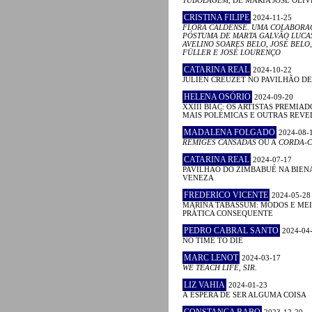
CRISTINA FILIPE
2024-11-25
FLORA CALDENSE. UMA COLABORA
PÓSTUMA DE MARTA GALVÃO LUCA
AVELINO SOARES BELO, JOSÉ BELO,
FÜLLER E JOSÉ LOURENÇO
CATARINA REAL
2024-10-22
JULIEN CREUZET NO PAVILHÃO D
HELENA OSÓRIO
2024-09-20
XXIII BIAC: OS ARTISTAS PREMIAD
MAIS POLÉMICAS E OUTRAS REV
MADALENA FOLGADO
2024-08-
RÉMIGES CANSADAS
OU A
CORDA-C
CATARINA REAL
2024-07-17
PAVILHÃO DO ZIMBABUÉ NA BIEN
VENEZA
FREDERICO VICENTE
2024-05-28
MARINA TABASSUM: MODOS E MEI
PRÁTICA CONSEQUENTE
PEDRO CABRAL SANTO
2024-04
NO TIME TO DIE
MARC LENOT
2024-03-17
WE TEACH LIFE, SIR.
LIZ VAHIA
2024-01-23
À ESPERA DE SER ALGUMA COISA
CONSTANÇA BABO
2023-12-20