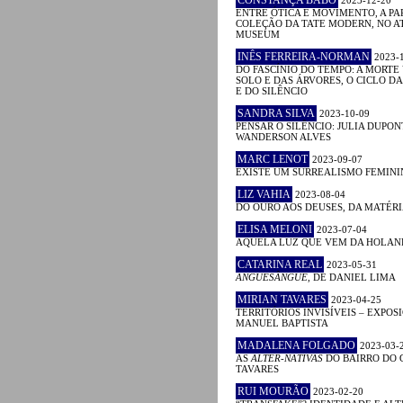
ENTRE ÓTICA E MOVIMENTO, A PA
COLEÇÃO DA TATE MODERN, NO A
MUSEUM
INÊS FERREIRA-NORMAN
2023-
DO FASCÍNIO DO TEMPO: A MORTE
SOLO E DAS ÁRVORES, O CICLO D
E DO SILÊNCIO
SANDRA SILVA
2023-10-09
PENSAR O SILÊNCIO: JULIA DUPON
WANDERSON ALVES
MARC LENOT
2023-09-07
EXISTE UM SURREALISMO FEMINI
LIZ VAHIA
2023-08-04
DO OURO AOS DEUSES, DA MATÉRI
ELISA MELONI
2023-07-04
AQUELA LUZ QUE VEM DA HOLA
CATARINA REAL
2023-05-31
ANGUESÂNGUE
, DE DANIEL LIMA
MIRIAN TAVARES
2023-04-25
TERRITÓRIOS INVISÍVEIS – EXPOS
MANUEL BAPTISTA
MADALENA FOLGADO
2023-03-
AS
ALTER-NATIVAS
DO BAIRRO DO 
TAVARES
RUI MOURÃO
2023-02-20