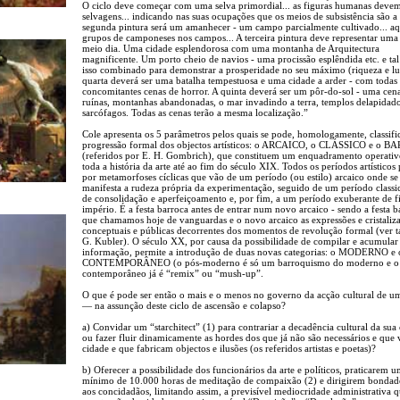
O ciclo deve começar com uma selva primordial... as figuras humanas devem
selvagens... indicando nas suas ocupações que os meios de subsistência são a 
segunda pintura será um amanhecer - um campo parcialmente cultivado... aqu
grupos de camponeses nos campos... A terceira pintura deve representar uma
meio dia. Uma cidade esplendorosa com uma montanha de Arquitectura
magnificente. Um porto cheio de navios - uma procissão esplêndida etc. e tal
isso combinado para demonstrar a prosperidade no seu máximo (riqueza e lu
quarta deverá ser uma batalha tempestuosa e uma cidade a arder - com todas 
concomitantes cenas de horror. A quinta deverá ser um pôr-do-sol - uma cen
ruínas, montanhas abandonadas, o mar invadindo a terra, templos delapidados
sarcófagos. Todas as cenas terão a mesma localização.”
Cole apresenta os 5 parâmetros pelos quais se pode, homologamente, classifi
progressão formal dos objectos artísticos: o ARCAICO, o CLÁSSICO e o 
(referidos por E. H. Gombrich), que constituem um enquadramento operativ
toda a história da arte até ao fim do século XIX. Todos os períodos artísticos
por metamorfoses cíclicas que vão de um período (ou estilo) arcaico onde se
manifesta a rudeza própria da experimentação, seguido de um período classi
de consolidação e aperfeiçoamento e, por fim, a um período exuberante de f
império. É a festa barroca antes de entrar num novo arcaico - sendo a festa b
que chamamos hoje de vanguardas e o novo arcaico as expressões e cristaliz
conceptuais e públicas decorrentes dos momentos de revolução formal (ver
G. Kubler). O século XX, por causa da possibilidade de compilar e acumular
informação, permite a introdução de duas novas categorias: o MODERNO e 
CONTEMPORÂNEO (o pós-moderno é só um barroquismo do moderno e o
contemporâneo já é “remix” ou “mush-up”.
O que é pode ser então o mais e o menos no governo da acção cultural de u
— na assunção deste ciclo de ascensão e colapso?
a) Convidar um “starchitect” (1) para contrariar a decadência cultural da sua
ou fazer fluir dinamicamente as hordes dos que já não são necessários e que
cidade e que fabricam objectos e ilusões (os referidos artistas e poetas)?
b) Oferecer a possibilidade dos funcionários da arte e políticos, praticarem 
mínimo de 10.000 horas de meditação de compaixão (2) e dirigirem bondad
aos concidadãos, limitando assim, a previsível mediocridade administrativa q