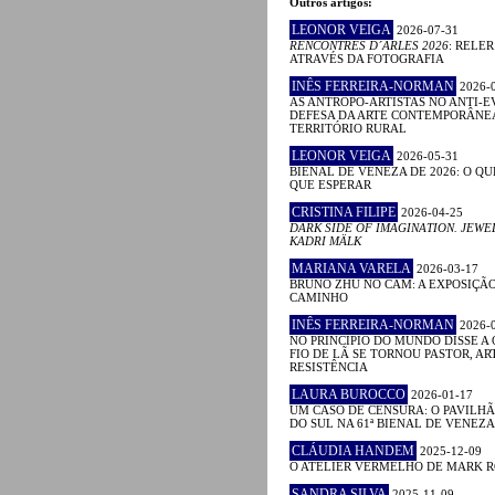
Outros artigos:
LEONOR VEIGA
2026-07-31
RENCONTRES D´ARLES 2026
: RELE
ATRAVÉS DA FOTOGRAFIA
INÊS FERREIRA-NORMAN
2026-
AS ANTROPO-ARTISTAS NO ANTI-E
DEFESA DA ARTE CONTEMPORÂNE
TERRITÓRIO RURAL
LEONOR VEIGA
2026-05-31
BIENAL DE VENEZA DE 2026: O QU
QUE ESPERAR
CRISTINA FILIPE
2026-04-25
DARK SIDE OF IMAGINATION. JEWE
KADRI MÄLK
MARIANA VARELA
2026-03-17
BRUNO ZHU NO CAM: A EXPOSIÇÃ
CAMINHO
INÊS FERREIRA-NORMAN
2026-
NO PRINCÍPIO DO MUNDO DISSE A 
FIO DE LÃ SE TORNOU PASTOR, ART
RESISTÊNCIA
LAURA BUROCCO
2026-01-17
UM CASO DE CENSURA: O PAVILHÃ
DO SUL NA 61ª BIENAL DE VENEZA
CLÁUDIA HANDEM
2025-12-09
O ATELIER VERMELHO DE MARK 
SANDRA SILVA
2025-11-09