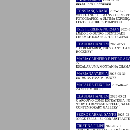
RELUCTANT GARDENER
CONSTANÇA BABO
2025-10-05
WOLFGANG TILLMANS: O SENSÍVE
FOTOGRÁFICO. A ÚLTIMA EXPOSIÇ
CENTRE GEORGES POMPIDOU
INÊS FERREIRA-NORMAN
2025-
LINDO
E O OUTRO: IDENTIDADE
CINEMATOGRÁFICA PORTUGUESA
CLÁUDIA HANDEM
2025-07-30
“DO REMEMBER, THEY CAN’T CAN
HOCKNEY”
MARIA CARNEIRO E PEDRO ALV
27
ESCALAR UMA MONTANHA CHAM
MARIANA VARELA
2025-05-30
ENTRE OS VOSSOS DENTES
MAFALDA TEIXEIRA
2025-04-28
ZANELE MUHOLI
CLÁUDIA HANDEM
2025-03-21
O ARQUIVO COMO ESTRATÉGIA. N
‘HOW TO REVERSE A SPELL’, NA 
CONTEMPORARY GALLERY
PEDRO CABRAL SANTO
2025-02
JORGE FERRÉ I EL COR ABSTRACTE
CRISTINA FILIPE
2025-01-10
TUBOLAGEM
, DE MARIA JOSÉ OLIV