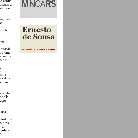
o zenital
nduzem a
edifício,
 segunda
os
 pré-
tos
abitação
tam uma
e o nome
zéns.
,
O
is; o
e a duas
s mais
lano de
 halls –
paços
erta:
embutidos
ementos
: a
 pilares
e