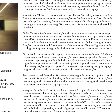
metálica, que incorpora a linguagem industrial, enquanto garante a iluminaçã
com luz natural. Ganhando cada vez maior complexidade, os programas co
reorganizam de funções no interior do contentor, preenchendo o “vazio” do 
e transformando profundamente a sensação e o sentido do espaço.
A opção da Ellipse, e a intervenção do arq. Pedro Gadanho, aproxima-se da
fase descrita, enunciando uma intervenção profundamente transformadora d
armazéns pré-existentes, fragmentando a sua espacialidade e propondo uma
linguagem contemporânea e gráfica com que refunde a natureza industrial da
existência.
O Art Centre é facilmente destrinçável da envolvente através dos volumes pre
angulosos que o singularizam do contexto heterogéneo: no topo de uma rua
secundária levemente inclinada numa activa zona comercial/industrial e de h
social ainda ordenada segundo assentamento rural. As fachadas negras adop
função comunicacional fortemente gráfica, como um “banner” gigante ond
e o logo se impõem, integrando, bidimensionalmente, a volumetria dos arma
Paulo Seabra
O centro é composto por 3 corpos, reorganizados transversalmente à fachada
basicamente simétricos na sua composição, com eixo nos portões de acesso. 
primeiro corpo compreende o hall de entrada e duas salas de exposição latera
segundo compreende a sala de exposição principal (dando acesso ao acervo 
salas de exposição no piso superior); o terceiro corpo é composto por espaço
exíguos, duas salas de exposição e uma sala negra de projecção.
R MUNDOS
Percorrendo o edifício identifica-se uma estratégia de
zonning
, apoiado no p
distribuição funcional em bandas, onde os espaços secundários - circulações e
06-30
assumem grande expressividade e identidade autoral, distinguindo-se dos es
VENTO: DA
expositivos, mais neuros e apropriáveis.
A EM
A expressão industrial dos armazéns existentes foi apagada e totalmente recob
paredes e tectos planos em gesso cartonado pintado de branco, pavimento de
betonilha cinza, sistemas de iluminação artificial, ventilação e climatização 
E VER E O
nos tectos. A iluminação natural foi suprimida, e a cobertura ocultada, os el
estruturais que suportam o recinto e cobertura do edifício não estão aparentes
cobertura metálica encontra-se revestida por gessos cartonados, a estrutura de
está embebida nas paredes, estando alguns pilares metálicos em “H” isolados 
revestidos com materiais e formas escultóricas.