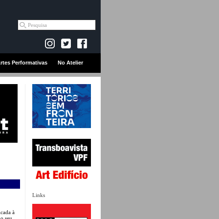
rtes Performativas
No Atelier
Links
icada à
 o seu