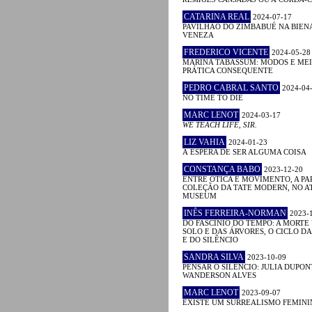
CATARINA REAL
2024-07-17
PAVILHÃO DO ZIMBABUÉ NA BIEN
VENEZA
FREDERICO VICENTE
2024-05-28
MARINA TABASSUM: MODOS E MEI
PRÁTICA CONSEQUENTE
PEDRO CABRAL SANTO
2024-04
NO TIME TO DIE
MARC LENOT
2024-03-17
WE TEACH LIFE, SIR.
LIZ VAHIA
2024-01-23
À ESPERA DE SER ALGUMA COISA
CONSTANÇA BABO
2023-12-20
ENTRE ÓTICA E MOVIMENTO, A PA
COLEÇÃO DA TATE MODERN, NO A
MUSEUM
INÊS FERREIRA-NORMAN
2023-
DO FASCÍNIO DO TEMPO: A MORTE
SOLO E DAS ÁRVORES, O CICLO D
E DO SILÊNCIO
SANDRA SILVA
2023-10-09
PENSAR O SILÊNCIO: JULIA DUPON
WANDERSON ALVES
MARC LENOT
2023-09-07
EXISTE UM SURREALISMO FEMINI