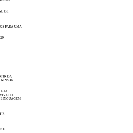
AL DE
OS PARA UMA
-20
RTIR DA
TKINSON
11-13
 VIVA DO
A LINGUAGEM
T E
NO?