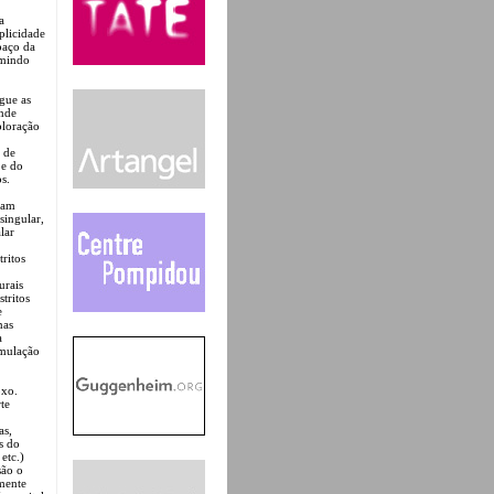
a
plicidade
paço da
umindo
gue as
ende
ploração
 de
 e do
s.
eram
singular,
lar
ritos
urais
tritos
e
nas
a
rmulação
oxo.
te
as,
s do
etc.)
são o
lmente