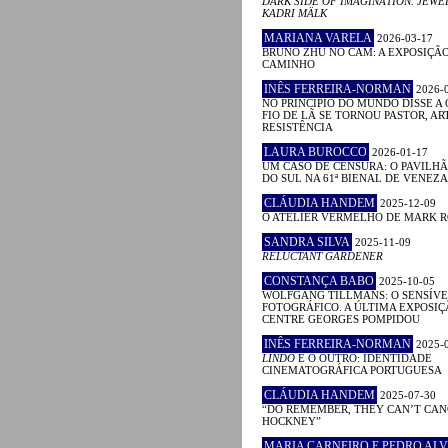
DARK SIDE OF IMAGINATION. JEWE
KADRI MÄLK
MARIANA VARELA
2026-03-17
BRUNO ZHU NO CAM: A EXPOSIÇÃ
CAMINHO
INÊS FERREIRA-NORMAN
2026-
NO PRINCÍPIO DO MUNDO DISSE A 
FIO DE LÃ SE TORNOU PASTOR, ART
RESISTÊNCIA
LAURA BUROCCO
2026-01-17
UM CASO DE CENSURA: O PAVILHÃ
DO SUL NA 61ª BIENAL DE VENEZA
CLÁUDIA HANDEM
2025-12-09
O ATELIER VERMELHO DE MARK 
SANDRA SILVA
2025-11-09
RELUCTANT GARDENER
CONSTANÇA BABO
2025-10-05
WOLFGANG TILLMANS: O SENSÍVE
FOTOGRÁFICO. A ÚLTIMA EXPOSIÇ
CENTRE GEORGES POMPIDOU
INÊS FERREIRA-NORMAN
2025-
LINDO
E O OUTRO: IDENTIDADE
CINEMATOGRÁFICA PORTUGUESA
CLÁUDIA HANDEM
2025-07-30
“DO REMEMBER, THEY CAN’T CAN
HOCKNEY”
MARIA CARNEIRO E PEDRO ALV