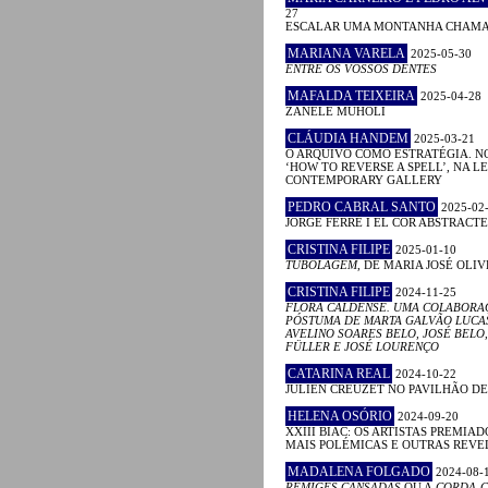
27
ESCALAR UMA MONTANHA CHAM
MARIANA VARELA
2025-05-30
ENTRE OS VOSSOS DENTES
MAFALDA TEIXEIRA
2025-04-28
ZANELE MUHOLI
CLÁUDIA HANDEM
2025-03-21
O ARQUIVO COMO ESTRATÉGIA. N
‘HOW TO REVERSE A SPELL’, NA 
CONTEMPORARY GALLERY
PEDRO CABRAL SANTO
2025-02
JORGE FERRÉ I EL COR ABSTRACTE
CRISTINA FILIPE
2025-01-10
TUBOLAGEM
, DE MARIA JOSÉ OLIV
CRISTINA FILIPE
2024-11-25
FLORA CALDENSE. UMA COLABORA
PÓSTUMA DE MARTA GALVÃO LUCA
AVELINO SOARES BELO, JOSÉ BELO,
FÜLLER E JOSÉ LOURENÇO
CATARINA REAL
2024-10-22
JULIEN CREUZET NO PAVILHÃO D
HELENA OSÓRIO
2024-09-20
XXIII BIAC: OS ARTISTAS PREMIAD
MAIS POLÉMICAS E OUTRAS REV
MADALENA FOLGADO
2024-08-
RÉMIGES CANSADAS
OU A
CORDA-C