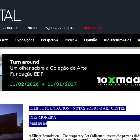
Contactos
Home
Agenda-Artecapital
Newsletter
a Arte
Exposições
Perspetiva
Preview
Opinião
Arquitetura&Des
A
ELLIPSE FOUNDATION - NOTAS SOBRE O ART CENTRE
INÊS MOREIRA
2006-09-04
A Ellipse Foundation – Contemporary Art Collection, instituição privada ded
aquisição e exposição de arte contemporânea, abriu recentemente ao público