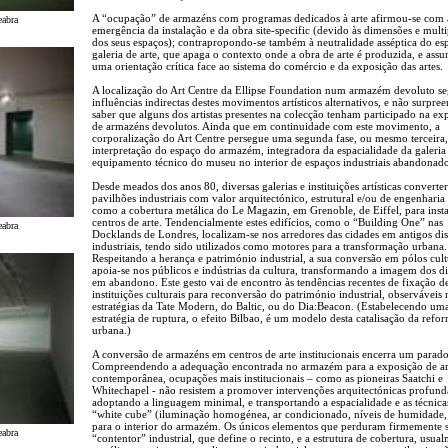
A “ocupação” de armazéns com programas dedicados à arte afirmou-se com 
eabra
emergência da instalação e da obra site-specific (devido às dimensões e multi
dos seus espaços); contrapropondo-se também à neutralidade asséptica do es
galeria de arte, que apaga o contexto onde a obra de arte é produzida, e ass
uma orientação crítica face ao sistema do comércio e da exposição das artes.
A localização do Art Centre da Ellipse Foundation num armazém devoluto se
influências indirectas destes movimentos artísticos alternativos, e não surpre
saber que alguns dos artistas presentes na colecção tenham participado na ex
de armazéns devolutos. Ainda que em continuidade com este movimento, a
corporalização do Art Centre persegue uma segunda fase, ou mesmo terceira,
interpretação do espaço do armazém, integradora da espacialidade da galeria
equipamento técnico do museu no interior de espaços industriais abandonado
Desde meados dos anos 80, diversas galerias e instituições artísticas convert
pavilhões industriais com valor arquitectónico, estrutural e/ou de engenharia 
como a cobertura metálica do Le Magazin, em Grenoble, de Eiffel, para insta
centros de arte. Tendencialmente estes edifícios, como o “Building One” nas
eabra
Docklands de Londres, localizam-se nos arredores das cidades em antigos dist
industriais, tendo sido utilizados como motores para a transformação urbana.
Respeitando a herança e património industrial, a sua conversão em pólos cult
apoia-se nos públicos e indústrias da cultura, transformando a imagem dos dis
em abandono. Este gesto vai de encontro às tendências recentes de fixação d
instituições culturais para reconversão do património industrial, observáveis 
estratégias da Tate Modern, do Baltic, ou do Dia:Beacon. (Estabelecendo um
estratégia de ruptura, o efeito Bilbao, é um modelo desta catalisação da refo
urbana.)
A conversão de armazéns em centros de arte institucionais encerra um parad
Compreendendo a adequação encontrada no armazém para a exposição de ar
contemporânea, ocupações mais institucionais – como as pioneiras Saatchi e
Whitechapel - não resistem a promover intervenções arquitectónicas profund
adoptando a linguagem minimal, e transportando a espacialidade e as técnica
“white cube” (iluminação homogénea, ar condicionado, níveis de humidade, 
para o interior do armazém. Os únicos elementos que perduram firmemente 
eabra
“contentor” industrial, que define o recinto, e a estrutura de cobertura, usua