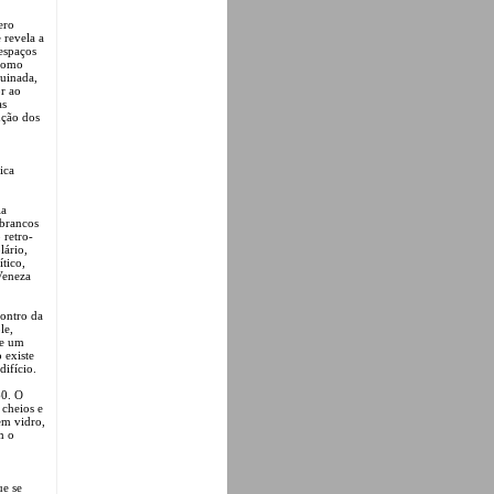
ero
 revela a
espaços
 como
quinada,
r ao
as
nção dos
ica
la
 brancos
 retro-
lário,
tico,
Veneza
contro da
le,
te um
 existe
ifício.
60. O
cheios e
em vidro,
m o
ue se