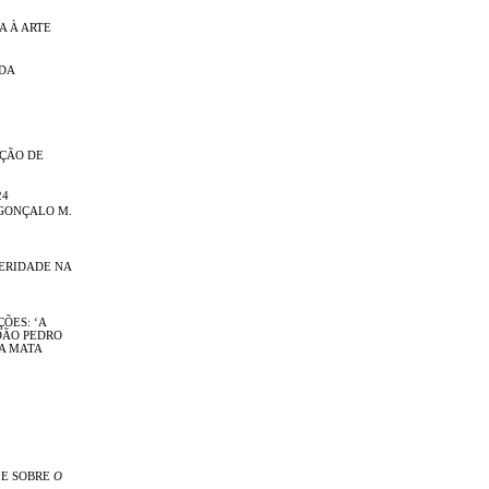
A À ARTE
NDA
IÇÃO DE
24
GONÇALO M.
TERIDADE NA
ÕES: ‘A
OÃO PEDRO
DA MATA
 E SOBRE
O