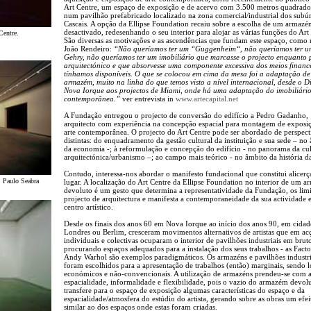
Art Centre, um espaço de exposição e de acervo com 3.500 metros quadrado
num pavilhão prefabricado localizado na zona comercial/industrial dos subú
Cascais. A opção da Ellipse Foundation recaiu sobre a escolha de um armaz
desactivado, redesenhando o seu interior para alojar as várias funções do Art
Centre.
São diversas as motivações e as ascendências que fundam este espaço, como 
João Rendeiro:
“Não queríamos ter um “Guggenheim“, não queríamos ter u
Gehry, não queríamos ter um imobiliário que marcasse o projecto enquanto 
arquitectónico e que absorvesse uma componente excessiva dos meios financ
tínhamos disponíveis. O que se colocou em cima da mesa foi a adaptação d
armazém, muito na linha do que temos visto a nível internacional, desde o D
Nova Iorque aos projectos de Miami, onde há uma adaptação do imobiliário
contemporânea.”
ver entrevista in
www.artecapital.net
A Fundação entregou o projecto de conversão do edifício a Pedro Gadanho,
arquitecto com experiência na concepção espacial para montagem de exposi
arte contemporânea. O projecto do Art Centre pode ser abordado de perspect
distintas: do enquadramento da gestão cultural da instituição e sua sede – no
da economia -; à reformulação e concepção do edifício - no panorama da cul
arquitectónica/urbanismo –; ao campo mais teórico - no âmbito da história da
Contudo, interessa-nos abordar o manifesto fundacional que constitui alicerç
: Paulo Seabra
lugar. A localização do Art Centre da Ellipse Foundation no interior de um 
devoluto é um gesto que determina a representatividade da Fundação, os limi
projecto de arquitectura e manifesta a contemporaneidade da sua actividade
centro artístico.
Desde os finais dos anos 60 em Nova Iorque ao início dos anos 90, em cida
Londres ou Berlim, cresceram movimentos alternativos de artistas que em ac
individuais e colectivas ocuparam o interior de pavilhões industriais em brut
procurando espaços adequados para a instalação dos seus trabalhos - as Fact
Andy Warhol são exemplos paradigmáticos. Os armazéns e pavilhões industri
foram escolhidos para a apresentação de trabalhos (então) marginais, sendo l
económicos e não-convencionais. A utilização de armazéns prendeu-se com a
espacialidade, informalidade e flexibilidade, pois o vazio do armazém devol
transfere para o espaço de exposição algumas características do espaço e da
espacialidade/atmosfera do estúdio do artista, gerando sobre as obras um efei
similar ao dos espaços onde estas foram criadas.