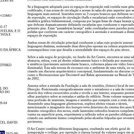
LLERY BY
Se a linguagem adoptada para os espaços de exposição está contida num gén
codificado, é nas zonas de circulação e acesso às salas do piso superior que se
linguagem mais autoral. Inseridos entre os 3 corpos brancos que definem os 
O COMO
de exposição, os espaços de circulação (halls e escadarias) estão concebidos
sinalética gráfica bidimensional, composta por largas listas de chapa laranja 
que dobram dramaticamente definindo escadarias que conduzem o espectado
02-17
primeiro piso. Estas “passadeiras laranja” estão confinadas entre paredes pret
OVELHA. E O
polidas que conferem um carácter cenográfico à ascensão e acentuam a disti
ISTA E
espaços de exposição.
Ambas zonas de circulação principal conduzem a salas cujo projecto assume
linguagens distintas, nomeando duas direcções opostas na cultura arquitectón
O DA ÁFRICA
contemporânea com que desafia a neutralidade dos espaços do piso térreo.
Sobre a sala negra de projecção, no fundo do Art Centre, encontra-se uma sa
abstracta, etérea, com pé direito relativamente baixo e definida por materiais
e sintéticos (pavimento autonivelante branco, cobertura plana em vidro fosco
ROTHKO
iluminada). Esta sala enxuta de excessos cria o ambiente de uma estufa, ou so
citando um discurso arquitectónico conceptual, fundamentado no discurso crí
como o Hormonorium que Decosterd and Rahm apresentaram na Bienal de 
de 2002.
Assoma sobre a entrada da Fundação a sala de reuniões, (futuro) local de en
L DO
Direcção. Posicionada cenograficamente entre o miradouro e a sala de contro
ÃO DO
através dos vidros escurecidos oculta e revela o seu interior, enquanto permi
olhar panóptico sobre as entradas e saídas do edifício. Neste volume suspenso
uma profusão de materiais, imagens e sentidos que rompem com o resto do ed
09-04
Assumindo uma linguagem
glamourosa
, explora efeitos visuais e tácteis,
mencionando o imaginário dos
lounges retro-futuristas
do cinema dos anos 
desenho cenográfico dos tectos, onde lanternins redondos brancos compõem 
vazios na superfície preta, experimenta a reflexão sobre as paredes oblíquas 
criando um ambiente íntimo completado pelas alcatifas felpudas que reveste
pavimento.
CEL DAVID
O Art Centre combina diferentes linguagens, resultando um efeito geral de
justaposição e
collage
, por oposição à clareza formal do volume negro em q
ES
2025-06-