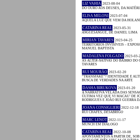
LIZ VAHIA
2023-08-04
DO OURO AOS DEUSES, DA MATÉRI
ELISA MELONI
2023-07-04
AQUELA LUZ QUE VEM DA HOLA
CATARINA REAL
2023-05-31
ANGUESÂNGUE
, DE DANIEL LIMA
MIRIAN TAVARES
2023-04-25
TERRITÓRIOS INVISÍVEIS – EXPOS
MANUEL BAPTISTA
MADALENA FOLGADO
2023-03-
AS
ALTER-NATIVAS
DO BAIRRO DO 
TAVARES
RUI MOURÃO
2023-02-20
“TRANSFAKE”? IDENTIDADE E AL
BUSCA DE VERDADES NA ARTE
DASHA BIRUKOVA
2023-01-20
A NARRATIVA VELADA DAS SENSAÇ
ÚLTIMA VEZ QUE VI MACAU’ DE J
RODRIGUES E JOÃO RUI GUERRA 
JOANA CONSIGLIERI
2022-12-18
RUI CHAFES,
DESABRIGO
MARC LENOT
2022-11-17
MUNCH EM DIÁLOGO
CATARINA REAL
2022-10-08
APONTAMENTOS A PARTIR DE, SOB
DUELO
DE INÊS VIEGAS OLIVEIRA