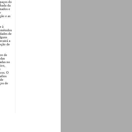
spaços do
lhada da
inados e
e
ção e as
e à
s métodos
idades de
alguns
ecairá a
pção de
tre de
 das
madas no
ico,
e
icos. O
afios
 de
ços de