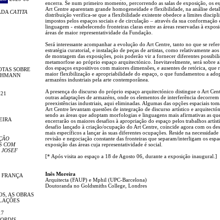
encerra. Se num primeiro momento, percorrendo as salas de exposição, os e
Art Centre aparentam grande homogeneidade e flexibilidade, na análise deta
ADA
CATITA
distribuição verifica-se que a flexibilidade existente obedece a limites discipl
impostos pelos espaços sociais e de circulação – através da sua conformação 
linguagem - estabelecendo fronteiras claras entre as áreas reservadas à exposi
áreas de maior representatividade da Fundação.
Será interessante acompanhar a evolução do Art Centre, tanto no que se refer
estratégia curatorial, e instalação de peças de artistas, como relativamente ao
de montagem das exposições, pois poderão vir a fornecer diferentes possibil
metamorfose ao próprio espaço arquitectónico. Inevitavelmente, será sobre 
dos espaços expositivos com maiores dimensões, e ausentes de retórica, que r
OTAS SOBRE
maior flexibilização e apropriabilidade do espaço, o que fundamentou a ado
LEHMANN
armazéns industriais pela arte contemporânea.
A presença do discurso do próprio espaço arquitectónico distingue o Art Cen
-21
outras adaptações de armazéns, onde os elementos de interferência decorrem
preexistências industriais, aqui eliminadas. Algumas das opções espaciais to
Art Centre levantam questões de integração de discurso artístico e arquitectón
sendo as áreas que adoptam morfologias e linguagens mais afirmativas as qu
EIRA
encerrarão os maiores desafios à apropriação do espaço pelos trabalhos artíst
desafio lançado à criação/ocupação do Art Centre, coincide agora com os des
mais específicos a lançar às suas diferentes ocupações. Reside na necessidade
ÇÃO
revisão e negociação constante das fronteiras que separam/interligam os espa
S COM
exposição das áreas cuja representatividade é social.
 JOSEF
[* Após visita ao espaço a 18 de Agosto 06, durante a exposição inaugural.]
Inês Moreira
E FRANÇA
Arquitecta (FAUP) e Mphil (UPC-Barcelona)
Doutoranda no Goldsmiths College, Londres
OS, AS OBRAS
ELAÇÕES
17
ORDIS