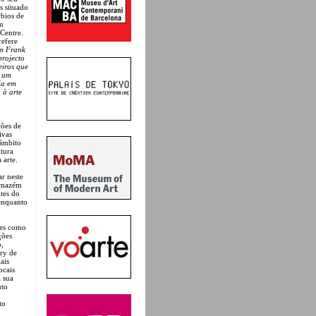
s situado
rbios de
ém
 Centre.
refere
m Frank
projecto
eiros que
e um
ia em
 à arte
ções de
ivas
 âmbito
tura
 arte.
ar neste
armazém
tes do
 enquanto
des como
ções
o,
ory de
ais
ocais
 sua
uto
to