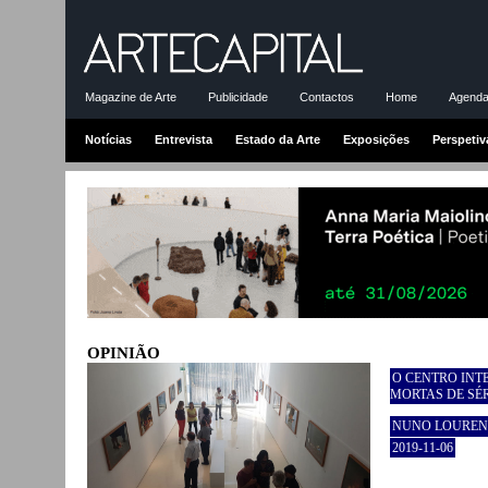
Magazine de Arte
Publicidade
Contactos
Home
Agenda-
Notícias
Entrevista
Estado da Arte
Exposições
Perspetiv
OPINIÃO
O CENTRO INT
MORTAS DE SÉ
NUNO LOURE
2019-11-06