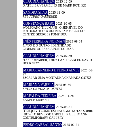
CLÁUDIA HANDEM
2025-12-09
O ATELIER VERMELHO DE MARK ROTHKO
SANDRA SILVA
2025-11-09
RELUCTANT GARDENER
CONSTANÇA BABO
2025-10-05
WOLFGANG TILLMANS: O SENSÍVEL DO
FOTOGRÁFICO. A ÚLTIMA EXPOSIÇÃO DO
CENTRE GEORGES POMPIDOU
INÊS FERREIRA-NORMAN
2025-09-04
LINDO
E O OUTRO: IDENTIDADE
CINEMATOGRÁFICA PORTUGUESA
CLÁUDIA HANDEM
2025-07-30
“DO REMEMBER, THEY CAN’T CANCEL DAVID
HOCKNEY”
MARIA CARNEIRO E PEDRO ALVES
2025-06-
27
ESCALAR UMA MONTANHA CHAMADA
CATITA
MARIANA VARELA
2025-05-30
ENTRE OS VOSSOS DENTES
MAFALDA TEIXEIRA
2025-04-28
ZANELE MUHOLI
CLÁUDIA HANDEM
2025-03-21
O ARQUIVO COMO ESTRATÉGIA. NOTAS SOBRE
‘HOW TO REVERSE A SPELL’, NA LEHMANN
CONTEMPORARY GALLERY
PEDRO CABRAL SANTO
2025-02-21