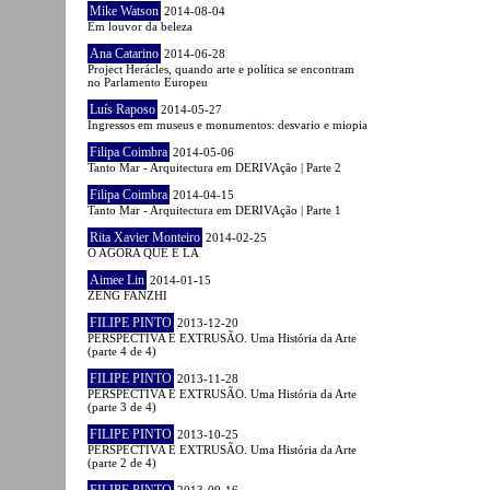
Mike Watson
2014-08-04
Em louvor da beleza
Ana Catarino
2014-06-28
Project Herácles, quando arte e política se encontram
no Parlamento Europeu
Luís Raposo
2014-05-27
Ingressos em museus e monumentos: desvario e miopia
Filipa Coimbra
2014-05-06
Tanto Mar - Arquitectura em DERIVAção | Parte 2
Filipa Coimbra
2014-04-15
Tanto Mar - Arquitectura em DERIVAção | Parte 1
Rita Xavier Monteiro
2014-02-25
O AGORA QUE É LÁ
Aimee Lin
2014-01-15
ZENG FANZHI
FILIPE PINTO
2013-12-20
PERSPECTIVA E EXTRUSÃO. Uma História da Arte
(parte 4 de 4)
FILIPE PINTO
2013-11-28
PERSPECTIVA E EXTRUSÃO. Uma História da Arte
(parte 3 de 4)
FILIPE PINTO
2013-10-25
PERSPECTIVA E EXTRUSÃO. Uma História da Arte
(parte 2 de 4)
FILIPE PINTO
2013-09-16