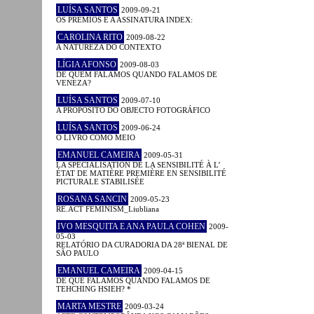
LUÍSA SANTOS
2009-09-21
OS PRÉMIOS E A ASSINATURA INDEX:
CAROLINA RITO
2009-08-22
A NATUREZA DO CONTEXTO
LÍGIA AFONSO
2009-08-03
DE QUEM FALAMOS QUANDO FALAMOS DE
VENEZA?
LUÍSA SANTOS
2009-07-10
A PROPÓSITO DO OBJECTO FOTOGRÁFICO
LUÍSA SANTOS
2009-06-24
O LIVRO COMO MEIO
EMANUEL CAMEIRA
2009-05-31
LA SPÉCIALISATION DE LA SENSIBILITÉ À L’
ÉTAT DE MATIÈRE PREMIÈRE EN SENSIBILITÉ
PICTURALE STABILISÉE
ROSANA SANCIN
2009-05-23
RE.ACT FEMINISM_Liubliana
IVO MESQUITA E ANA PAULA COHEN
2009-
05-03
RELATÓRIO DA CURADORIA DA 28ª BIENAL DE
SÃO PAULO
EMANUEL CAMEIRA
2009-04-15
DE QUE FALAMOS QUANDO FALAMOS DE
TEHCHING HSIEH? *
MARTA MESTRE
2009-03-24