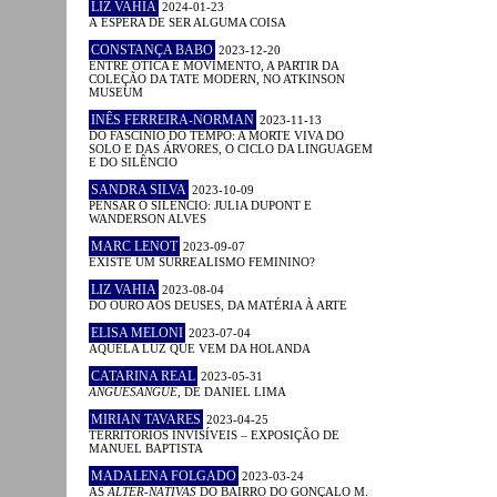
LIZ VAHIA
2024-01-23
À ESPERA DE SER ALGUMA COISA
CONSTANÇA BABO
2023-12-20
ENTRE ÓTICA E MOVIMENTO, A PARTIR DA
COLEÇÃO DA TATE MODERN, NO ATKINSON
MUSEUM
INÊS FERREIRA-NORMAN
2023-11-13
DO FASCÍNIO DO TEMPO: A MORTE VIVA DO
SOLO E DAS ÁRVORES, O CICLO DA LINGUAGEM
E DO SILÊNCIO
SANDRA SILVA
2023-10-09
PENSAR O SILÊNCIO: JULIA DUPONT E
WANDERSON ALVES
MARC LENOT
2023-09-07
EXISTE UM SURREALISMO FEMININO?
LIZ VAHIA
2023-08-04
DO OURO AOS DEUSES, DA MATÉRIA À ARTE
ELISA MELONI
2023-07-04
AQUELA LUZ QUE VEM DA HOLANDA
CATARINA REAL
2023-05-31
ANGUESÂNGUE
, DE DANIEL LIMA
MIRIAN TAVARES
2023-04-25
TERRITÓRIOS INVISÍVEIS – EXPOSIÇÃO DE
MANUEL BAPTISTA
MADALENA FOLGADO
2023-03-24
AS
ALTER-NATIVAS
DO BAIRRO DO GONÇALO M.