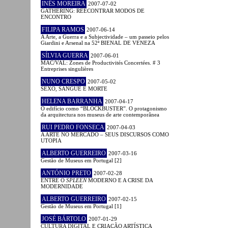
INÊS MOREIRA
2007-07-02
GATHERING: REECONTRAR MODOS DE
ENCONTRO
FILIPA RAMOS
2007-06-14
A Arte, a Guerra e a Subjectividade – um passeio pelos
Giardini e Arsenal na 52ª BIENAL DE VENEZA
SÍLVIA GUERRA
2007-06-01
MAC/VAL: Zones de Productivités Concertées. # 3
Entreprises singulières
NUNO CRESPO
2007-05-02
SEXO, SANGUE E MORTE
HELENA BARRANHA
2007-04-17
O edifício como “BLOCKBUSTER”. O protagonismo
da arquitectura nos museus de arte contemporânea
RUI PEDRO FONSECA
2007-04-03
A ARTE NO MERCADO – SEUS DISCURSOS COMO
UTOPIA
ALBERTO GUERREIRO
2007-03-16
Gestão de Museus em Portugal [2]
ANTÓNIO PRETO
2007-02-28
ENTRE O
SPLEEN
MODERNO E A CRISE DA
MODERNIDADE
ALBERTO GUERREIRO
2007-02-15
Gestão de Museus em Portugal [1]
JOSÉ BÁRTOLO
2007-01-29
CULTURA DIGITAL E CRIAÇÃO ARTÍSTICA