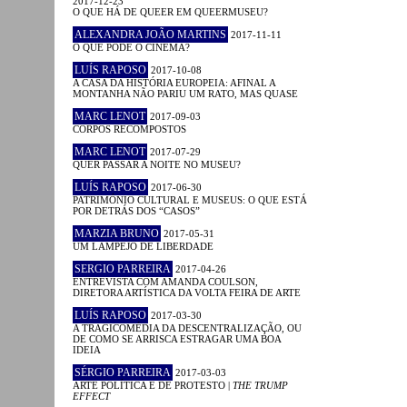
2017-12-23
O QUE HÁ DE QUEER EM QUEERMUSEU?
ALEXANDRA JOÃO MARTINS
2017-11-11
O QUE PODE O CINEMA?
LUÍS RAPOSO
2017-10-08
A CASA DA HISTÓRIA EUROPEIA: AFINAL A
MONTANHA NÃO PARIU UM RATO, MAS QUASE
MARC LENOT
2017-09-03
CORPOS RECOMPOSTOS
MARC LENOT
2017-07-29
QUER PASSAR A NOITE NO MUSEU?
LUÍS RAPOSO
2017-06-30
PATRIMÓNIO CULTURAL E MUSEUS: O QUE ESTÁ
POR DETRÁS DOS “CASOS”
MARZIA BRUNO
2017-05-31
UM LAMPEJO DE LIBERDADE
SERGIO PARREIRA
2017-04-26
ENTREVISTA COM AMANDA COULSON,
DIRETORA ARTÍSTICA DA VOLTA FEIRA DE ARTE
LUÍS RAPOSO
2017-03-30
A TRAGICOMÉDIA DA DESCENTRALIZAÇÃO, OU
DE COMO SE ARRISCA ESTRAGAR UMA BOA
IDEIA
SÉRGIO PARREIRA
2017-03-03
ARTE POLÍTICA E DE PROTESTO |
THE TRUMP
EFFECT