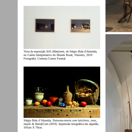
Vista da exposição
Still (H)e(a)ven
, de Sérgio Bráz d'Almeida,
no Centro Interpretativo do Mundo Rural, Vimieiro, 2019.
Fotografia: Cortesia Cortex Frontal.
Sérgio Brás d’Almeida,
Natureza-morta com laticínios, ovos,
maçãs & HandyCam
(2019). Impressão fotográfica em algodão,
105cm X 70cm.