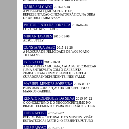
DÁRIA SALGADO
2016-03-18
A PAISAGEM COMO SUPORTE DE
REPRESENTAÇÃO CINEMATOGRÁFICA NA OBRA
DE ANDREI TARKOVSKY
VICTOR PINTO DA FONSECA
2016-02-16
CORAÇÃO REVELADOR
MIRIAN TAVARES
2016-01-06
ABSOLUTELY
CONSTANÇA BABO
2015-11-28
A PROCURA DE FELICIDADE DE WOLFGANG
TILLMANS
INÊS VALLE
2015-10-31
A VERDADEIRA MUDANÇA ACABA DE COMEÇAR
| UMA ENTREVISTA COM O GALERISTA
ZIMBABUEANO JIMMY SARUCHERA PELA
CURADORA INDEPENDENTE INÊS VALLE
MARIBEL MENDES SOBREIRA
2015-09-17
PARA UMA CONCEPÇÃO DA ARTE SEGUNDO
MARKUS GABRIEL
RENATO RODRIGUES DA SILVA
2015-07-22
O CONCRETISMO E O NEOCONCRETISMO NO
BRASIL: ELEMENTOS PARA REFLEXÃO CRÍTICA
LUÍS RAPOSO
2015-07-02
PATRIMÓNIO CULTURAL E OS MUSEUS: VISÃO
ESTRATÉGICA | PARTE 2: O PRESENTE/FUTURO
LUÍS RAPOSO
2015-06-17