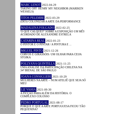
MARC LENOT
2022-04-29
TAKING OFF. HENRY MY NEIGHBOR (MARIKEN
WESSELS)
TITOS PELEMBE
2022-03-29
(DES) COLONIZAR A ARTE DA PERFORMANCE
MADALENA FOLGADO
2022-02-25
'O QUE CALQUEI?'
SOBRE
A EXPOSIÇÃO
UM MÊS
ACORDADO
DE ALEXANDRE ESTRELA
CATARINA REAL
2022-01-23
O PINTOR E O PINTAR / A PINTURA E ...
MIGUEL PINTO
2021-12-26
CORVOS E GIRASSÓIS: UM OLHAR PARA CEIJA
STOJKA
POLLYANA QUINTELLA
2021-11-25
UMA ANÁLISE DA PARTICIPAÇÃO CHILENA NA
34ª BIENAL DE SÃO PAULO
JOANA CONSIGLIERI
2021-10-29
MULHERES NA ARTE – NUM ATELIÊ QUE SEJA SÓ
MEU
LIZ VAHIA
2021-09-30
A FICÇÃO PARA ALÉM DA HISTÓRIA: O
COMPLEXO COLOSSO
PEDRO PORTUGAL
2021-08-17
PORQUE É QUE A ARTE PORTUGUESA FICOU TÃO
PEQUENINA?