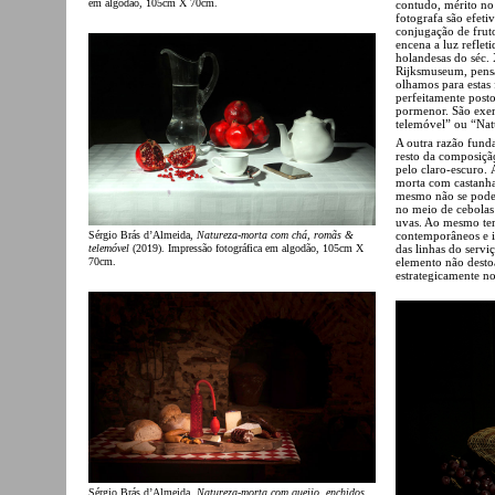
em algodão, 105cm X 70cm.
contudo, mérito no
fotografa são efeti
conjugação de fruto
encena a luz reflet
holandesas do séc.
Rijksmuseum, pensa
olhamos para estas
perfeitamente post
pormenor. São exem
telemóvel” ou “Nat
A outra razão fund
resto da composiçã
pelo claro-escuro. 
morta com castanhas
mesmo não se poder
no meio de cebolas
uvas. Ao mesmo tem
Sérgio Brás d’Almeida,
Natureza-morta com chá, romãs &
contemporâneos e in
telemóvel
(2019). Impressão fotográfica em algodão, 105cm X
das linhas do servi
70cm.
elemento não desto
estrategicamente n
Sérgio Brás d’Almeida,
Natureza-morta com queijo, enchidos