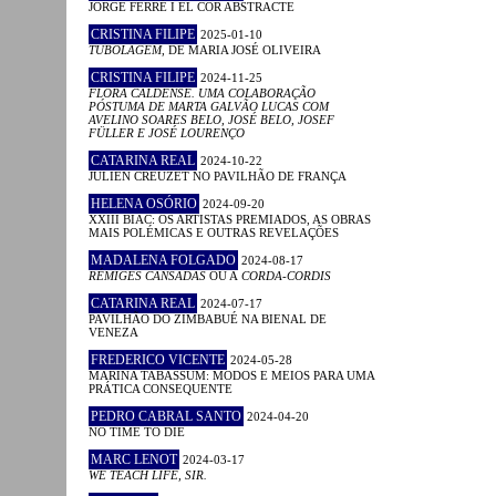
JORGE FERRÉ I EL COR ABSTRACTE
CRISTINA FILIPE
2025-01-10
TUBOLAGEM
, DE MARIA JOSÉ OLIVEIRA
CRISTINA FILIPE
2024-11-25
FLORA CALDENSE. UMA COLABORAÇÃO
PÓSTUMA DE MARTA GALVÃO LUCAS COM
AVELINO SOARES BELO, JOSÉ BELO, JOSEF
FÜLLER E JOSÉ LOURENÇO
CATARINA REAL
2024-10-22
JULIEN CREUZET NO PAVILHÃO DE FRANÇA
HELENA OSÓRIO
2024-09-20
XXIII BIAC: OS ARTISTAS PREMIADOS, AS OBRAS
MAIS POLÉMICAS E OUTRAS REVELAÇÕES
MADALENA FOLGADO
2024-08-17
RÉMIGES CANSADAS
OU A
CORDA-CORDIS
CATARINA REAL
2024-07-17
PAVILHÃO DO ZIMBABUÉ NA BIENAL DE
VENEZA
FREDERICO VICENTE
2024-05-28
MARINA TABASSUM: MODOS E MEIOS PARA UMA
PRÁTICA CONSEQUENTE
PEDRO CABRAL SANTO
2024-04-20
NO TIME TO DIE
MARC LENOT
2024-03-17
WE TEACH LIFE, SIR.