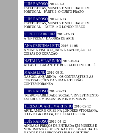
LUÍS RAPOSO
2017-01-31
ESTATÍSTICAS, MUSEUS E SOCIEDADE EM
PORTUGAL - PARTE 2: O CURTO PRAZO
LUÍS RAPOSO
2017-01-13
ESTATÍSTICAS, MUSEUS E SOCIEDADE EM
PORTUGAL – PARTE 1: O LONGO PRAZO
SERGIO PARREIRA
2016-12-13
A “ENTREGA” DA OBRA DE ARTE
ANA CRISTINA LEITE
2016-11-08
A MINHA VISITA GUIADA À EXPOSIÇÃO...OU
COISAS DO CORAÇÃO
NATÁLIA VILARINHO
2016-10-03
ATLAS DE GALANTE E BORRALHO EM LOULÉ
MARIA LIND
2016-08-31
NAZGOL ANSARINIA – OS CONTRASTES E AS
CONTRADIÇÕES DA VIDA NA TEERÃO
CONTEMPORÂNEA
LUÍS RAPOSO
2016-06-23
“RESPONSABILIDADE SOCIAL”, INVESTIMENTO
EM ARTE E MUSEUS: OS PONTOS NOS IS
TERESA DUARTE MARTINHO
2016-05-12
ARTE, AMOR E CRISE NA LONDRES VITORIANA.
O LIVRO
ADOECER
, DE HÉLIA CORREIA
LUÍS RAPOSO
2016-04-12
AINDA OS PREÇOS DE ENTRADA EM MUSEUS E
MONUMENTOS DE SINTRA E BELÉM-AJUDA: OS
DADOS E UMA PROPOSTA PARA O FUTURO