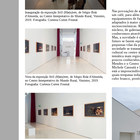
Nas povoações de a
Inauguração da exposição
Still (H)e(a)ven
, de Sérgio Bráz
um café, para além
d'Almeida, no Centro Interpretativo do Mundo Rural, Vimieiro,
equipamentos de fun
2019. Fotografia: Cortesia Cortex Frontal.
adaptados à maior d
socioeconómicas. A 
núcleos, de galeri
conhecemos através
Mas, a novidade é q
futuro se fazem eq
pequenas vilas da 
sociedade se trata
cultural ou centro 
temática mais regi
poucos conhecidos.
Mendes e o Centro 
Michele Cannatà e 
está a imprescindíve
quais trespassa tod
Vista da exposição
Still (H)e(a)ven
, de Sérgio Bráz d'Almeida,
cubo branco, protót
no Centro Interpretativo do Mundo Rural, Vimieiro, 2019.
Fotografia: Cortesia Cortex Frontal.