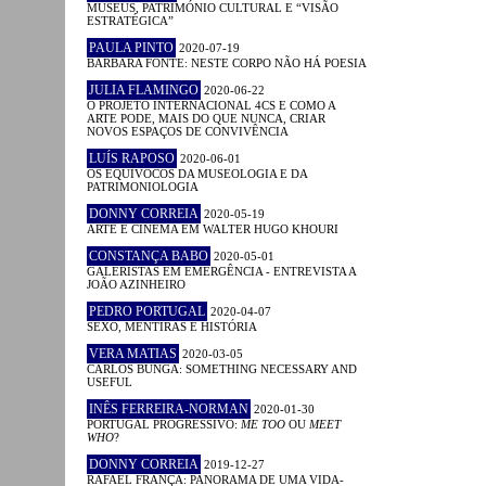
MUSEUS, PATRIMÓNIO CULTURAL E “VISÃO
ESTRATÉGICA”
PAULA PINTO
2020-07-19
BÁRBARA FONTE: NESTE CORPO NÃO HÁ POESIA
JULIA FLAMINGO
2020-06-22
O PROJETO INTERNACIONAL 4CS E COMO A
ARTE PODE, MAIS DO QUE NUNCA, CRIAR
NOVOS ESPAÇOS DE CONVIVÊNCIA
LUÍS RAPOSO
2020-06-01
OS EQUÍVOCOS DA MUSEOLOGIA E DA
PATRIMONIOLOGIA
DONNY CORREIA
2020-05-19
ARTE E CINEMA EM WALTER HUGO KHOURI
CONSTANÇA BABO
2020-05-01
GALERISTAS EM EMERGÊNCIA - ENTREVISTA A
JOÃO AZINHEIRO
PEDRO PORTUGAL
2020-04-07
SEXO, MENTIRAS E HISTÓRIA
VERA MATIAS
2020-03-05
CARLOS BUNGA: SOMETHING NECESSARY AND
USEFUL
INÊS FERREIRA-NORMAN
2020-01-30
PORTUGAL PROGRESSIVO:
ME TOO
OU
MEET
WHO
?
DONNY CORREIA
2019-12-27
RAFAEL FRANÇA: PANORAMA DE UMA VIDA-