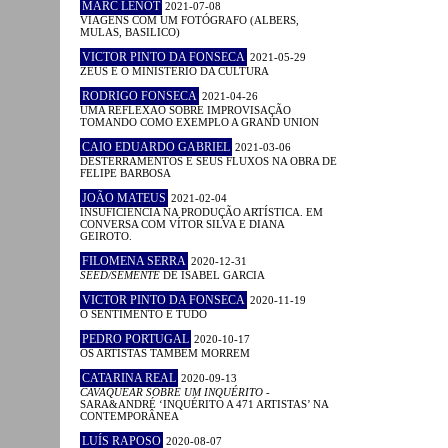
MARC LENOT
2021-07-08
VIAGENS COM UM FOTÓGRAFO (ALBERS,
MULAS, BASILICO)
VICTOR PINTO DA FONSECA
2021-05-29
ZEUS E O MINISTÉRIO DA CULTURA
RODRIGO FONSECA
2021-04-26
UMA REFLEXÃO SOBRE IMPROVISAÇÃO
TOMANDO COMO EXEMPLO A GRAND UNION
CAIO EDUARDO GABRIEL
2021-03-06
DESTERRAMENTOS E SEUS FLUXOS NA OBRA DE
FELIPE BARBOSA
JOÃO MATEUS
2021-02-04
INSUFICIÊNCIA NA PRODUÇÃO ARTÍSTICA. EM
CONVERSA COM VÍTOR SILVA E DIANA
GEIROTO.
FILOMENA SERRA
2020-12-31
SEED/SEMENTE
DE ISABEL GARCIA
VICTOR PINTO DA FONSECA
2020-11-19
O SENTIMENTO É TUDO
PEDRO PORTUGAL
2020-10-17
OS ARTISTAS TAMBÉM MORREM
CATARINA REAL
2020-09-13
CAVAQUEAR SOBRE UM INQUÉRITO
-
SARA&ANDRÉ ‘INQUÉRITO A 471 ARTISTAS’ NA
CONTEMPORÂNEA
LUÍS RAPOSO
2020-08-07