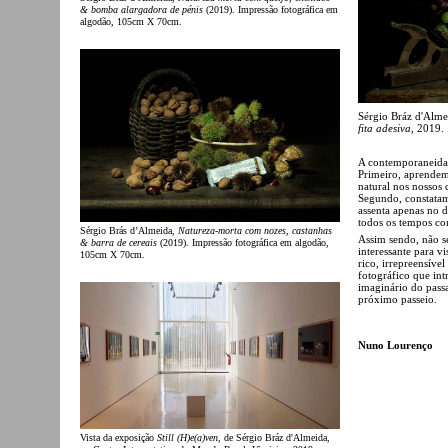
& bomba alargadora de pénis
(2019). Impressão fotográfica em
algodão, 105cm X 70cm.
Sérgio Bráz d'Alme
fita adesiva
, 2019.
A contemporaneidad
Primeiro, aprende
natural nos nossos 
Segundo, constatam
assenta apenas no 
todos os tempos co
Sérgio Brás d’Almeida,
Natureza-morta com nozes, castanhas
Assim sendo, não se
& barra de cereais
(2019). Impressão fotográfica em algodão,
interessante para v
105cm X 70cm.
rico, irrepreensív
fotográfico que in
imaginário do pass
próximo passeio.
Nuno Lourenço
Vista da exposição
Still (H)e(a)ven
, de Sérgio Bráz d'Almeida,