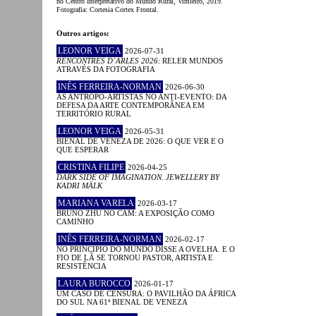
no Centro Interpretativo do Mundo Rural, Vimieiro, 2019.
Fotografia: Cortesia Cortex Frontal.
Outros artigos:
LEONOR VEIGA
2026-07-31
RENCONTRES D´ARLES 2026
: RELER MUNDOS
ATRAVÉS DA FOTOGRAFIA
INÊS FERREIRA-NORMAN
2026-06-30
AS ANTROPO-ARTISTAS NO ANTI-EVENTO: DA
DEFESA DA ARTE CONTEMPORÂNEA EM
TERRITÓRIO RURAL
LEONOR VEIGA
2026-05-31
BIENAL DE VENEZA DE 2026: O QUE VER E O
QUE ESPERAR
CRISTINA FILIPE
2026-04-25
DARK SIDE OF IMAGINATION. JEWELLERY BY
KADRI MÄLK
MARIANA VARELA
2026-03-17
BRUNO ZHU NO CAM: A EXPOSIÇÃO COMO
CAMINHO
INÊS FERREIRA-NORMAN
2026-02-17
NO PRINCÍPIO DO MUNDO DISSE A OVELHA. E O
FIO DE LÃ SE TORNOU PASTOR, ARTISTA E
RESISTÊNCIA
LAURA BUROCCO
2026-01-17
UM CASO DE CENSURA: O PAVILHÃO DA ÁFRICA
DO SUL NA 61ª BIENAL DE VENEZA