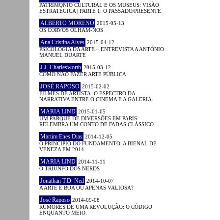
PATRIMÓNIO CULTURAL E OS MUSEUS: VISÃO
ESTRATÉGICA | PARTE 1: O PASSADO/PRESENTE
ALBERTO MORENO
2015-05-13
OS CORVOS OLHAM-NOS
Ana Cristina Alves
2015-04-12
PSICOLOGIA DA ARTE – ENTREVISTA A ANTÓNIO
MANUEL DUARTE
J.J. Charlesworth
2015-03-12
COMO NÃO FAZER ARTE PÚBLICA
JOSÉ RAPOSO
2015-02-02
FILMES DE ARTISTA: O ESPECTRO DA
NARRATIVA ENTRE O CINEMA E A GALERIA.
MARIA LIND
2015-01-05
UM PARQUE DE DIVERSÕES EM PARIS
RELEMBRA UM CONTO DE FADAS CLÁSSICO
Martim Enes Dias
2014-12-05
O PRINCÍPIO DO FUNDAMENTO: A BIENAL DE
VENEZA EM 2014
MARIA LIND
2014-11-11
O TRIUNFO DOS NERDS
Jonathan T.D. Neil
2014-10-07
A ARTE É BOA OU APENAS VALIOSA?
José Raposo
2014-09-08
RUMORES DE UMA REVOLUÇÃO: O CÓDIGO
ENQUANTO MEIO.