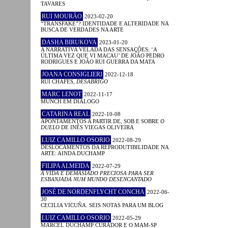
TAVARES
RUI MOURÃO
2023-02-20
“TRANSFAKE”? IDENTIDADE E ALTERIDADE NA
BUSCA DE VERDADES NA ARTE
DASHA BIRUKOVA
2023-01-20
A NARRATIVA VELADA DAS SENSAÇÕES: ‘A
ÚLTIMA VEZ QUE VI MACAU’ DE JOÃO PEDRO
RODRIGUES E JOÃO RUI GUERRA DA MATA
JOANA CONSIGLIERI
2022-12-18
RUI CHAFES,
DESABRIGO
MARC LENOT
2022-11-17
MUNCH EM DIÁLOGO
CATARINA REAL
2022-10-08
APONTAMENTOS A PARTIR DE, SOB E SOBRE
O
DUELO
DE INÊS VIEGAS OLIVEIRA
LUIZ CAMILLO OSORIO
2022-08-29
DESLOCAMENTOS DA REPRODUTIBILIDADE NA
ARTE: AINDA DUCHAMP
FILIPA ALMEIDA
2022-07-29
A VIDA É DEMASIADO PRECIOSA PARA SER
ESBANJADA NUM MUNDO DESENCANTADO
JOSÉ DE NORDENFLYCHT CONCHA
2022-06-
30
CECILIA VICUÑA. SEIS NOTAS PARA UM BLOG
LUIZ CAMILLO OSORIO
2022-05-29
MARCEL DUCHAMP CURADOR E O MAM-SP