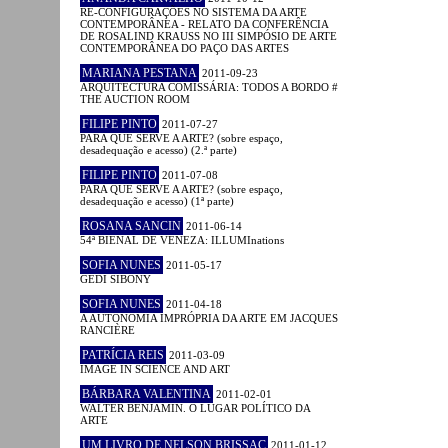
RE-CONFIGURAÇÕES NO SISTEMA DA ARTE
CONTEMPORÂNEA - RELATO DA CONFERÊNCIA
DE ROSALIND KRAUSS NO III SIMPÓSIO DE ARTE
CONTEMPORÂNEA DO PAÇO DAS ARTES
MARIANA PESTANA
2011-09-23
ARQUITECTURA COMISSÁRIA: TODOS A BORDO #
THE AUCTION ROOM
FILIPE PINTO
2011-07-27
PARA QUE SERVE A ARTE? (sobre espaço,
desadequação e acesso) (2.ª parte)
FILIPE PINTO
2011-07-08
PARA QUE SERVE A ARTE? (sobre espaço,
desadequação e acesso) (1ª parte)
ROSANA SANCIN
2011-06-14
54ª BIENAL DE VENEZA: ILLUMInations
SOFIA NUNES
2011-05-17
GEDI SIBONY
SOFIA NUNES
2011-04-18
A AUTONOMIA IMPRÓPRIA DA ARTE EM JACQUES
RANCIÈRE
PATRÍCIA REIS
2011-03-09
IMAGE IN SCIENCE AND ART
BÁRBARA VALENTINA
2011-02-01
WALTER BENJAMIN. O LUGAR POLÍTICO DA
ARTE
UM LIVRO DE NELSON BRISSAC
2011-01-12