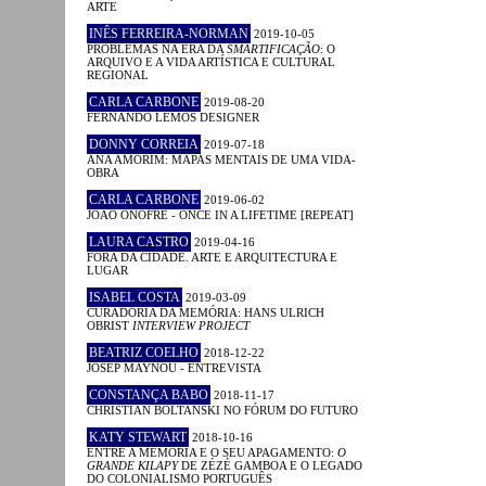
ARTE
INÊS FERREIRA-NORMAN
2019-10-05
PROBLEMAS NA ERA DA
SMARTIFICAÇÃO
: O
ARQUIVO E A VIDA ARTÍSTICA E CULTURAL
REGIONAL
CARLA CARBONE
2019-08-20
FERNANDO LEMOS DESIGNER
DONNY CORREIA
2019-07-18
ANA AMORIM: MAPAS MENTAIS DE UMA VIDA-
OBRA
CARLA CARBONE
2019-06-02
JOÃO ONOFRE - ONCE IN A LIFETIME [REPEAT]
LAURA CASTRO
2019-04-16
FORA DA CIDADE. ARTE E ARQUITECTURA E
LUGAR
ISABEL COSTA
2019-03-09
CURADORIA DA MEMÓRIA: HANS ULRICH
OBRIST
INTERVIEW PROJECT
BEATRIZ COELHO
2018-12-22
JOSEP MAYNOU - ENTREVISTA
CONSTANÇA BABO
2018-11-17
CHRISTIAN BOLTANSKI NO FÓRUM DO FUTURO
KATY STEWART
2018-10-16
ENTRE A MEMÓRIA E O SEU APAGAMENTO:
O
GRANDE KILAPY
DE ZÉZÉ GAMBOA E O LEGADO
DO COLONIALISMO PORTUGUÊS