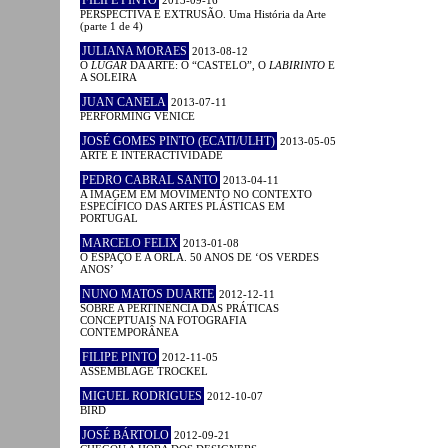
PERSPECTIVA E EXTRUSÃO. Uma História da Arte
(parte 1 de 4)
JULIANA MORAES
2013-08-12
O
LUGAR
DA ARTE: O “CASTELO”, O
LABIRINTO
E
A SOLEIRA
JUAN CANELA
2013-07-11
PERFORMING VENICE
JOSÉ GOMES PINTO (ECATI/ULHT)
2013-05-05
ARTE E INTERACTIVIDADE
PEDRO CABRAL SANTO
2013-04-11
A IMAGEM EM MOVIMENTO NO CONTEXTO
ESPECÍFICO DAS ARTES PLÁSTICAS EM
PORTUGAL
MARCELO FELIX
2013-01-08
O ESPAÇO E A ORLA. 50 ANOS DE ‘OS VERDES
ANOS’
NUNO MATOS DUARTE
2012-12-11
SOBRE A PERTINÊNCIA DAS PRÁTICAS
CONCEPTUAIS NA FOTOGRAFIA
CONTEMPORÂNEA
FILIPE PINTO
2012-11-05
ASSEMBLAGE TROCKEL
MIGUEL RODRIGUES
2012-10-07
BIRD
JOSÉ BÁRTOLO
2012-09-21