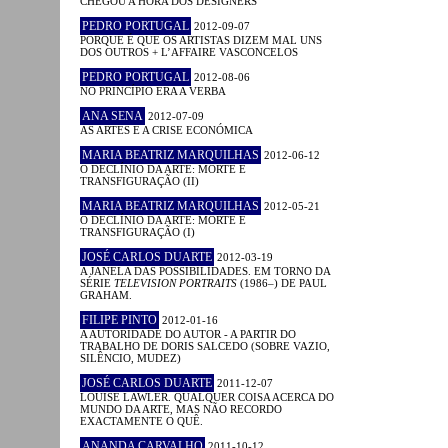
CHEGOU A HORA DOS DESIGNERS
PEDRO PORTUGAL
2012-09-07
PORQUE É QUE OS ARTISTAS DIZEM MAL UNS
DOS OUTROS + L’AFFAIRE VASCONCELOS
PEDRO PORTUGAL
2012-08-06
NO PRINCÍPIO ERA A VERBA
ANA SENA
2012-07-09
AS ARTES E A CRISE ECONÓMICA
MARIA BEATRIZ MARQUILHAS
2012-06-12
O DECLÍNIO DA ARTE: MORTE E
TRANSFIGURAÇÃO (II)
MARIA BEATRIZ MARQUILHAS
2012-05-21
O DECLÍNIO DA ARTE: MORTE E
TRANSFIGURAÇÃO (I)
JOSÉ CARLOS DUARTE
2012-03-19
A JANELA DAS POSSIBILIDADES. EM TORNO DA
SÉRIE
TELEVISION PORTRAITS
(1986–) DE PAUL
GRAHAM.
FILIPE PINTO
2012-01-16
A AUTORIDADE DO AUTOR - A PARTIR DO
TRABALHO DE DORIS SALCEDO (SOBRE VAZIO,
SILÊNCIO, MUDEZ)
JOSÉ CARLOS DUARTE
2011-12-07
LOUISE LAWLER. QUALQUER COISA ACERCA DO
MUNDO DA ARTE, MAS NÃO RECORDO
EXACTAMENTE O QUÊ.
ANANDA CARVALHO
2011-10-12