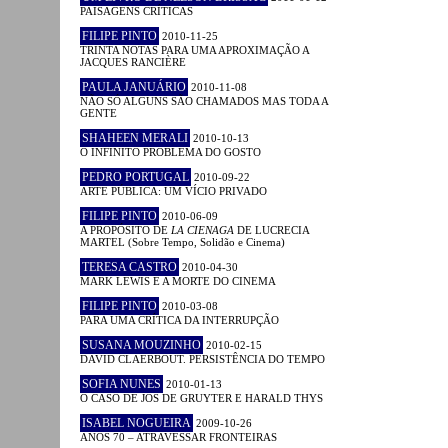
PAISAGENS CRÍTICAS
FILIPE PINTO
2010-11-25
TRINTA NOTAS PARA UMA APROXIMAÇÃO A
JACQUES RANCIÈRE
PAULA JANUÁRIO
2010-11-08
NÃO SÓ ALGUNS SÃO CHAMADOS MAS TODA A
GENTE
SHAHEEN MERALI
2010-10-13
O INFINITO PROBLEMA DO GOSTO
PEDRO PORTUGAL
2010-09-22
ARTE PÚBLICA: UM VÍCIO PRIVADO
FILIPE PINTO
2010-06-09
A PROPÓSITO DE
LA CIENAGA
DE LUCRECIA
MARTEL (Sobre Tempo, Solidão e Cinema)
TERESA CASTRO
2010-04-30
MARK LEWIS E A MORTE DO CINEMA
FILIPE PINTO
2010-03-08
PARA UMA CRÍTICA DA INTERRUPÇÃO
SUSANA MOUZINHO
2010-02-15
DAVID CLAERBOUT. PERSISTÊNCIA DO TEMPO
SOFIA NUNES
2010-01-13
O CASO DE JOS DE GRUYTER E HARALD THYS
ISABEL NOGUEIRA
2009-10-26
ANOS 70 – ATRAVESSAR FRONTEIRAS