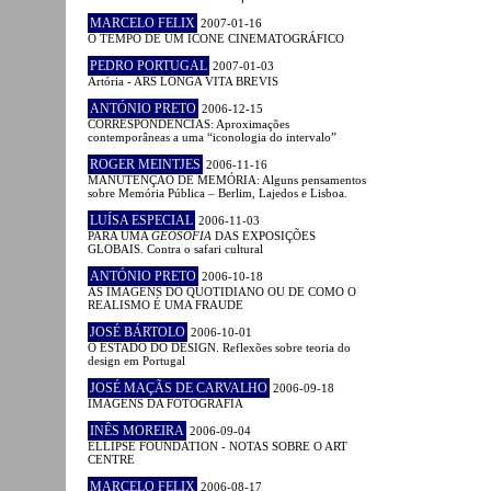
MARCELO FELIX
2007-01-16
O TEMPO DE UM ÍCONE CINEMATOGRÁFICO
PEDRO PORTUGAL
2007-01-03
Artória - ARS LONGA VITA BREVIS
ANTÓNIO PRETO
2006-12-15
CORRESPONDÊNCIAS: Aproximações
contemporâneas a uma “iconologia do intervalo”
ROGER MEINTJES
2006-11-16
MANUTENÇÃO DE MEMÓRIA: Alguns pensamentos
sobre Memória Pública – Berlim, Lajedos e Lisboa.
LUÍSA ESPECIAL
2006-11-03
PARA UMA
GEOSOFIA
DAS EXPOSIÇÕES
GLOBAIS. Contra o safari cultural
ANTÓNIO PRETO
2006-10-18
AS IMAGENS DO QUOTIDIANO OU DE COMO O
REALISMO É UMA FRAUDE
JOSÉ BÁRTOLO
2006-10-01
O ESTADO DO DESIGN. Reflexões sobre teoria do
design em Portugal
JOSÉ MAÇÃS DE CARVALHO
2006-09-18
IMAGENS DA FOTOGRAFIA
INÊS MOREIRA
2006-09-04
ELLIPSE FOUNDATION - NOTAS SOBRE O ART
CENTRE
MARCELO FELIX
2006-08-17