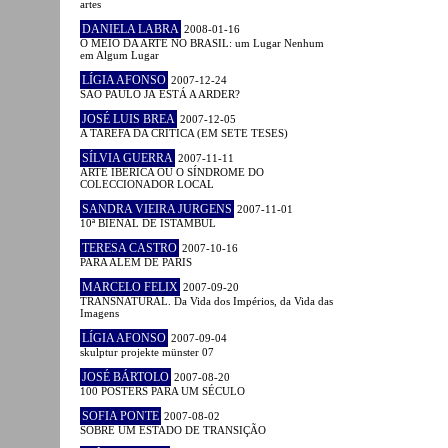
artes
DANIELA LABRA
2008-01-16
O MEIO DA ARTE NO BRASIL: um Lugar Nenhum
em Algum Lugar
LÍGIA AFONSO
2007-12-24
SÃO PAULO JÁ ESTÁ A ARDER?
JOSÉ LUIS BREA
2007-12-05
A TAREFA DA CRÍTICA (EM SETE TESES)
SÍLVIA GUERRA
2007-11-11
ARTE IBÉRICA OU O SÍNDROME DO
COLECCIONADOR LOCAL
SANDRA VIEIRA JURGENS
2007-11-01
10ª BIENAL DE ISTAMBUL
TERESA CASTRO
2007-10-16
PARA ALÉM DE PARIS
MARCELO FELIX
2007-09-20
TRANSNATURAL. Da Vida dos Impérios, da Vida das
Imagens
LÍGIA AFONSO
2007-09-04
skulptur projekte münster 07
JOSÉ BÁRTOLO
2007-08-20
100 POSTERS PARA UM SÉCULO
SOFIA PONTE
2007-08-02
SOBRE UM ESTADO DE TRANSIÇÃO