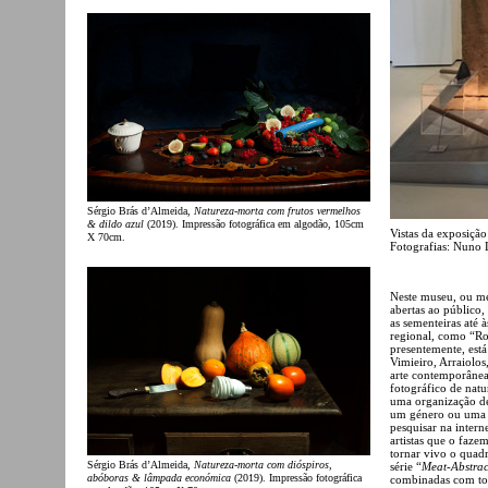
Sérgio Brás d’Almeida,
Natureza-morta com frutos vermelhos
& dildo azul
(2019). Impressão fotográfica em algodão, 105cm
Vistas da exposiçã
X 70cm.
Fotografias: Nuno 
Neste museu, ou mel
abertas ao público
as sementeiras até 
regional, como “Ro
presentemente, está
Vimieiro, Arraiolo
arte contemporânea
fotográfico de nat
uma organização de
um género ou uma te
pesquisar na intern
artistas que o faz
tornar vivo o quadr
Sérgio Brás d’Almeida,
Natureza-morta com dióspiros,
série “
Meat-Abstrac
abóboras & lâmpada económica
(2019). Impressão fotográfica
combinadas com tod