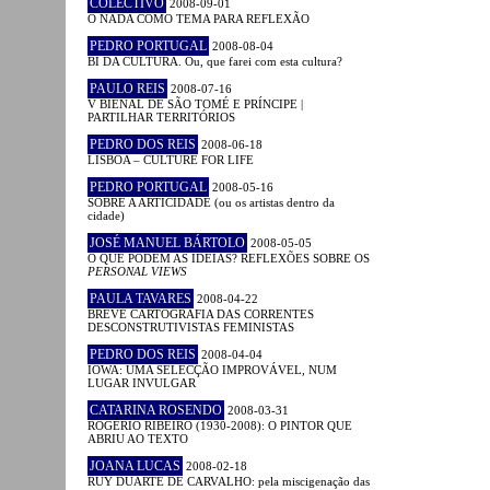
COLECTIVO
2008-09-01
O NADA COMO TEMA PARA REFLEXÃO
PEDRO PORTUGAL
2008-08-04
BI DA CULTURA. Ou, que farei com esta cultura?
PAULO REIS
2008-07-16
V BIENAL DE SÃO TOMÉ E PRÍNCIPE |
PARTILHAR TERRITÓRIOS
PEDRO DOS REIS
2008-06-18
LISBOA – CULTURE FOR LIFE
PEDRO PORTUGAL
2008-05-16
SOBRE A ARTICIDADE (ou os artistas dentro da
cidade)
JOSÉ MANUEL BÁRTOLO
2008-05-05
O QUE PODEM AS IDEIAS? REFLEXÕES SOBRE OS
PERSONAL VIEWS
PAULA TAVARES
2008-04-22
BREVE CARTOGRAFIA DAS CORRENTES
DESCONSTRUTIVISTAS FEMINISTAS
PEDRO DOS REIS
2008-04-04
IOWA: UMA SELECÇÃO IMPROVÁVEL, NUM
LUGAR INVULGAR
CATARINA ROSENDO
2008-03-31
ROGÉRIO RIBEIRO (1930-2008): O PINTOR QUE
ABRIU AO TEXTO
JOANA LUCAS
2008-02-18
RUY DUARTE DE CARVALHO: pela miscigenação das