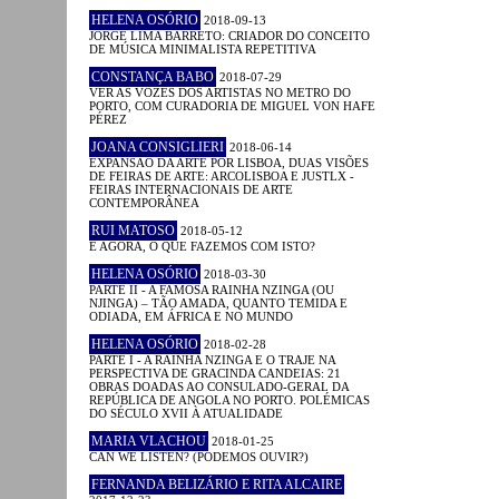
HELENA OSÓRIO
2018-09-13
JORGE LIMA BARRETO: CRIADOR DO CONCEITO
DE MÚSICA MINIMALISTA REPETITIVA
CONSTANÇA BABO
2018-07-29
VER AS VOZES DOS ARTISTAS NO METRO DO
PORTO, COM CURADORIA DE MIGUEL VON HAFE
PÉREZ
JOANA CONSIGLIERI
2018-06-14
EXPANSÃO DA ARTE POR LISBOA, DUAS VISÕES
DE FEIRAS DE ARTE: ARCOLISBOA E JUSTLX -
FEIRAS INTERNACIONAIS DE ARTE
CONTEMPORÂNEA
RUI MATOSO
2018-05-12
E AGORA, O QUE FAZEMOS COM ISTO?
HELENA OSÓRIO
2018-03-30
PARTE II - A FAMOSA RAINHA NZINGA (OU
NJINGA) – TÃO AMADA, QUANTO TEMIDA E
ODIADA, EM ÁFRICA E NO MUNDO
HELENA OSÓRIO
2018-02-28
PARTE I - A RAINHA NZINGA E O TRAJE NA
PERSPECTIVA DE GRACINDA CANDEIAS: 21
OBRAS DOADAS AO CONSULADO-GERAL DA
REPÚBLICA DE ANGOLA NO PORTO. POLÉMICAS
DO SÉCULO XVII À ATUALIDADE
MARIA VLACHOU
2018-01-25
CAN WE LISTEN? (PODEMOS OUVIR?)
FERNANDA BELIZÁRIO E RITA ALCAIRE