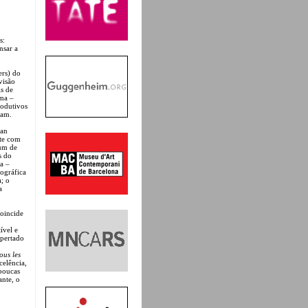
s:
nsar a
ers) do
visão
s de
uma –
rodutivos
lam.
ian
nte com
um de
s do
a –
eográfica
; o
a
coincide
ível e
spertado
ous les
celência,
 poucas
ante, o
,