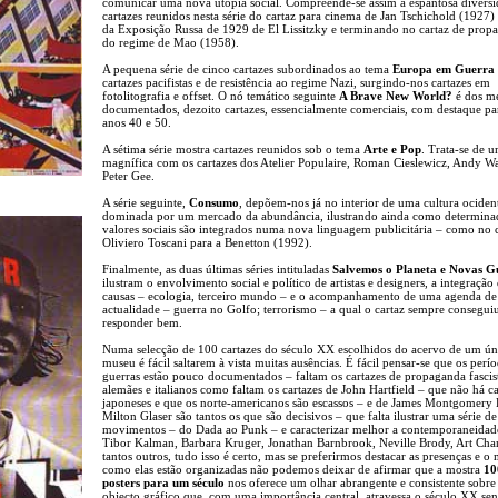
comunicar uma nova utopia social. Compreende-se assim a espantosa diversi
cartazes reunidos nesta série do cartaz para cinema de Jan Tschichold (1927) 
da Exposição Russa de 1929 de El Lissitzky e terminando no cartaz de prop
do regime de Mao (1958).
A pequena série de cinco cartazes subordinados ao tema
Europa em Guerra
cartazes pacifistas e de resistência ao regime Nazi, surgindo-nos cartazes em
fotolitografia e offset. O nó temático seguinte
A Brave New World?
é dos m
documentados, dezoito cartazes, essencialmente comerciais, com destaque pa
anos 40 e 50.
A sétima série mostra cartazes reunidos sob o tema
Arte e Pop
. Trata-se de u
magnífica com os cartazes dos Atelier Populaire, Roman Cieslewicz, Andy W
Peter Gee.
A série seguinte,
Consumo
, depõem-nos já no interior de uma cultura ociden
dominada por um mercado da abundância, ilustrando ainda como determina
valores sociais são integrados numa nova linguagem publicitária – como no 
Oliviero Toscani para a Benetton (1992).
Finalmente, as duas últimas séries intituladas
Salvemos o Planeta e Novas G
ilustram o envolvimento social e político de artistas e designers, a integração
causas – ecologia, terceiro mundo – e o acompanhamento de uma agenda de
actualidade – guerra no Golfo; terrorismo – a qual o cartaz sempre consegui
responder bem.
Numa selecção de 100 cartazes do século XX escolhidos do acervo de um ún
museu é fácil saltarem à vista muitas ausências. É fácil pensar-se que os perí
guerras estão pouco documentados – faltam os cartazes de propaganda fascis
alemães e italianos como faltam os cartazes de John Hartfield – que não há ca
japoneses e que os norte-americanos são escassos – e de James Montgomery 
Milton Glaser são tantos os que são decisivos – que falta ilustrar uma série de
movimentos – do Dada ao Punk – e caracterizar melhor a contemporaneidad
Tibor Kalman, Barbara Kruger, Jonathan Barnbrook, Neville Brody, Art Cha
tantos outros, tudo isso é certo, mas se preferirmos destacar as presenças e 
como elas estão organizadas não podemos deixar de afirmar que a mostra
10
posters para um século
nos oferece um olhar abrangente e consistente sobr
objecto gráfico que, com uma importância central, atravessa o século XX se