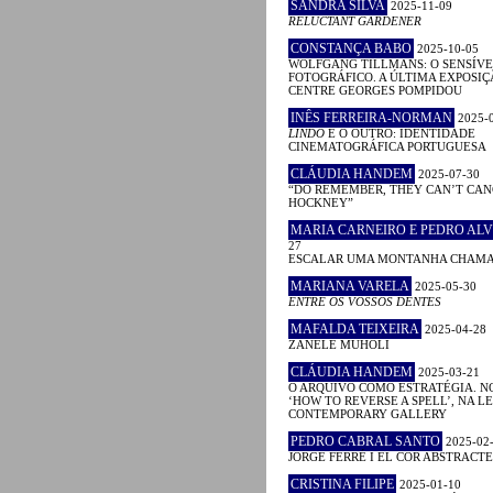
SANDRA SILVA
2025-11-09
RELUCTANT GARDENER
CONSTANÇA BABO
2025-10-05
WOLFGANG TILLMANS: O SENSÍVE
FOTOGRÁFICO. A ÚLTIMA EXPOSIÇ
CENTRE GEORGES POMPIDOU
INÊS FERREIRA-NORMAN
2025-
LINDO
E O OUTRO: IDENTIDADE
CINEMATOGRÁFICA PORTUGUESA
CLÁUDIA HANDEM
2025-07-30
“DO REMEMBER, THEY CAN’T CAN
HOCKNEY”
MARIA CARNEIRO E PEDRO ALV
27
ESCALAR UMA MONTANHA CHAM
MARIANA VARELA
2025-05-30
ENTRE OS VOSSOS DENTES
MAFALDA TEIXEIRA
2025-04-28
ZANELE MUHOLI
CLÁUDIA HANDEM
2025-03-21
O ARQUIVO COMO ESTRATÉGIA. N
‘HOW TO REVERSE A SPELL’, NA 
CONTEMPORARY GALLERY
PEDRO CABRAL SANTO
2025-02
JORGE FERRÉ I EL COR ABSTRACTE
CRISTINA FILIPE
2025-01-10