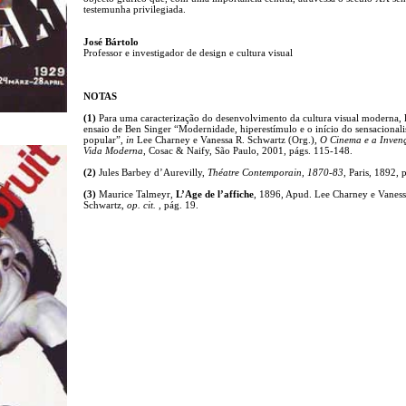
testemunha privilegiada.
José Bártolo
Professor e investigador de design e cultura visual
NOTAS
(1)
Para uma caracterização do desenvolvimento da cultura visual moderna, l
ensaio de Ben Singer “Modernidade, hiperestímulo e o início do sensacional
popular”,
in
Lee Charney e Vanessa R. Schwartz (Org.),
O Cinema e a Inven
Vida Moderna
, Cosac & Naify, São Paulo, 2001, págs. 115-148.
(2)
Jules Barbey d’Aurevilly,
Théatre Contemporain, 1870-83
, Paris, 1892, 
(3)
Maurice Talmeyr,
L’Age de l’affiche
, 1896, Apud. Lee Charney e Vanes
Schwartz,
op. cit.
, pág. 19.