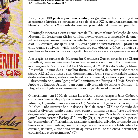
12 Julho-16 Setembro 07
A exposição
100 posters para um século
persegue dois ambiciosos objectivo
apresentar a história do cartaz ao longo do século XX e, simultaneamente, pe
história do século XX a partir dos cartazes produzidos durante esse período.
A limitação rigorosa a cem exemplares da Plakatsammlung (colecção de post
Museum für Gestaltung Zürich conduz inevitavelmente à imposição de uma 
subjectiva que lançando um olhar selectivo sobre uma colecção imensa – mai
330.000 cartazes, dos quais 120.000 catalogados e inventariados – produz 
entre outras possíveis – visão histórica sobre este objecto gráfico, os meios p
que lhes estão associados e as pregnâncias artísticas e sociais que nele se reve
A colecção de cartazes do Museum für Gestaltung Zürich dirigido por Christ
Brändle é, seguramente, uma das mais relevantes a nível mundial – juntame
as colecções do Victoria and Albert Museum, do MoMA e do Stedelijk Muse
Amsterdão - e uma das que melhor ilustra a evolução do cartaz desde meado
século XIX até aos nossos dias, documentando bem a sua diversidade temátic
destacando-se três grandes eixos temáticos: comercial, cultural e político – g
– destacando-se quatro “geografias” dominantes: a Europa; a União Soviética
Japão e os Estados Unidos - bem como a diversidade de estilos e técnicas – d
litografia ao digital – experimentados ao longo do século passado.
O nascimento, em 1866, do cartaz litográfico a cores, graças a Jules Chéret, 
com o nascimento da própria cultura visual moderna, progressivamente mais
vibrante, hiperestimulante e efémera (1). Sendo um objecto artístico reprodut
“público”, não surpreende que desde o final do século XIX que ele tenha de
reacções diversas, sendo olhado quer como o sintoma de uma “arte volúvel e
degenerada”, próprio de um processo de crise no qual “a arte
s’américanise t
jours
” como escrevia Barbey d’Aurevilly (2), quer como a expressão, por ex
da “era moderna”: “Triunfante, exaltante, pincelado, afixado, arrancado em
horas e continuamente agitando o coração e a alma com a sua futilidade vibr
cartaz é, de facto, a arte desta era de agitação e riso, de violência, decadência
electricidade e esquecimento.” (3)