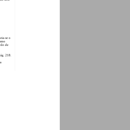
eia-se o
ismo
ção da
pág. 218.
sa