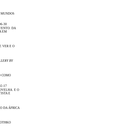
R MUNDOS
06-30
VENTO: DA
A EM
E VER E O
LLERY BY
O COMO
02-17
OVELHA. E O
ISTA E
O DA ÁFRICA
ROTHKO