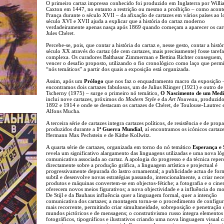
O primeiro cartaz impresso conhecido foi produzido em Inglaterra por Will
Caxton em 1447, no entanto a restrição ou mesmo a proibição – como acon
França durante o século XVII – da afixação de cartazes em vários países ao 
século XVI e XVII ajuda a explicar que a história do cartaz moderno
verdadeiramente apenas nasça após 1869 quando começam a aparecer os car
Jules Chéret.
Percebe-se, pois, que contar a história do cartaz e, nesse gesto, contar a histó
século XX através do cartaz (de cem cartazes, mais precisamente) fosse tarefa
complexa. Os curadores Balthasar Zimmerman e Bettina Richter conseguem, 
vencer o desafio proposto, utilizando o fio cronológico como laço que permi
“nós temáticos” a partir dos quais a exposição está organizada.
Assim, após um
Prólogo
que nos faz o enquadramento macro da exposição 
encontramos dois cartazes fabulosos, um de Julius Klinger (1921) e outro d
Tscherny (1975) – surge o primeiro nó temático,
O Nascimento de um Med
inclui nove cartazes, próximos do
Modern Style
e da
Art Nouveau
, produzido
1892 e 1914 e onde se destacam os cartazes de Chéret, de Toulouse-Lautrec 
Alfons Mucha.
A terceira série de cartazes integra cartazes políticos, de resistência e de pro
produzidos durante a
1ª Guerra Mundial
, aí encontramos os icónicos cartaz
Hermann Max Pechstein e de Käthe Kollwitz.
A quarta série de cartazes, organizada em torno do nó temático
Esperança e 
revela um significativo alargamento das linguagens utilizadas e uma nova ló
comunicativa associada ao cartaz. A apologia do progresso e da técnica reper
directamente sobre a produção gráfica, a linguagem artística e projectual é
progressivamente depurada do lastro ornamental; a publicidade actua de for
subtil e desenvolve novas estratégias passando, intencionalmente, a criar nece
produtos e máquinas convertem-se em objectos-fétiche; a fotografia e o cin
oferecem novos meios figurativos; a nova objectividade e a influência do 
De Stijl e da Bauhaus influência quer a linguagem formal, quer a intenção
comunicativa dos cartazes; a montagem torna-se o procedimento de configu
mais recorrente, permitindo criar simultaneidade, sobreposição e penetração 
mundos pictóricos e de mensagens; o construtivismo russo integra elementos
fotográficos, tipográficos e ilustrativos criando uma nova linguagem visual 