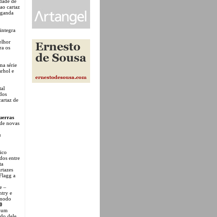
dade de
ao cartaz
aganda
integra
elhor
ra os
ma série
arhol e
tal
dos
cartaz de
uerras
 de novas
u
ico
odos entre
ta
rtazes
Flagg a
e –
ntry e
o modo
0
e um
ndo dele