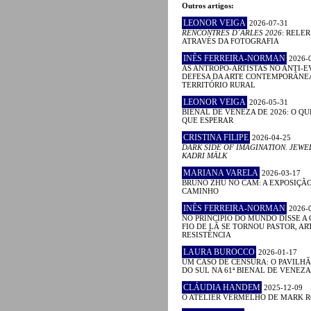
Outros artigos:
LEONOR VEIGA
2026-07-31
RENCONTRES D´ARLES 2026
: RELE
ATRAVÉS DA FOTOGRAFIA
INÊS FERREIRA-NORMAN
2026-
AS ANTROPO-ARTISTAS NO ANTI-E
DEFESA DA ARTE CONTEMPORÂNE
TERRITÓRIO RURAL
LEONOR VEIGA
2026-05-31
BIENAL DE VENEZA DE 2026: O QU
QUE ESPERAR
CRISTINA FILIPE
2026-04-25
DARK SIDE OF IMAGINATION. JEWE
KADRI MÄLK
MARIANA VARELA
2026-03-17
BRUNO ZHU NO CAM: A EXPOSIÇÃ
CAMINHO
INÊS FERREIRA-NORMAN
2026-
NO PRINCÍPIO DO MUNDO DISSE A 
FIO DE LÃ SE TORNOU PASTOR, ART
RESISTÊNCIA
LAURA BUROCCO
2026-01-17
UM CASO DE CENSURA: O PAVILHÃ
DO SUL NA 61ª BIENAL DE VENEZA
CLÁUDIA HANDEM
2025-12-09
O ATELIER VERMELHO DE MARK 