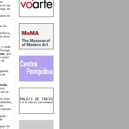
iam
teceu em
longo do
tazes de
ria do
todavia,
te tecer
– e onde
e George
ium
, que
s entre
e de
paganda,
es de
Saída
,
gica
cute-se
ma mais
ssidades;
ema
movimento
ração
de
capaz de