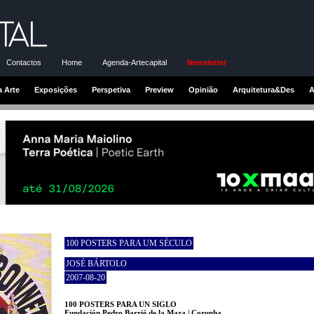
Contactos
Home
Agenda-Artecapital
Newsletter
a Arte
Exposições
Perspetiva
Preview
Opinião
Arquitetura&Des
A
100 POSTERS PARA UM SÉCULO
JOSÉ BÁRTOLO
2007-08-20
100 POSTERS PARA UN SIGLO
Fundación Pedro Barrié de la Maza | Corunha